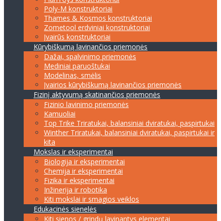
Poly-M konstruktoriai
Thames & Kosmos konstruktoriai
Zometool erdviniai konstruktoriai
Įvairūs konstruktoriai
Kūrybiškumą lavinančios priemonės
Dažai, spalvinimo priemonės
Mediniai paruoštukai
Modelinas, smėlis
Įvairios kūrybiškumą lavinančios priemonės
Fizinį aktyvumą skatinančios priemonės
Fizinio lavinimo priemonės
Kamuoliai
Top Trike Triratukai, balansiniai dviratukai, paspirtukai
Winther Triratukai, balansiniai dviratukai, paspirtukai ir
kita
Mokslas ir eksperimentai
Biologija ir eksperimentai
Chemija ir eksperimentai
Fizika ir eksperimentai
Inžinerija ir robotika
Kiti mokslai ir smagios veiklos
Edukacinės sienelės
Kiti sienos / grindų lavinantys elementai