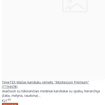
TimeTEX Mažas karoliukų rėmelis "Montessori Premium"
(TT94478)
skaičiuoti su tūkstančiais mediniai karoliukai su spalvų hierarchija
(žalia, mėlyna, raudona) ..
90
€21