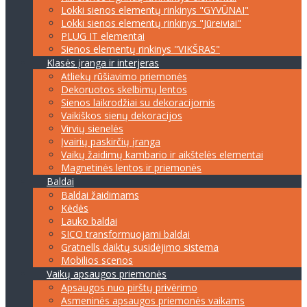
Lokki sienos elementų rinkinys "GYVŪNAI"
Lokki sienos elementų rinkinys "Jūreiviai"
PLUG IT elementai
Sienos elementų rinkinys "VIKŠRAS"
Klasės įranga ir interjeras
Atliekų rūšiavimo priemonės
Dekoruotos skelbimų lentos
Sienos laikrodžiai su dekoracijomis
Vaikiškos sienų dekoracijos
Virvių sienelės
Įvairių paskirčių įranga
Vaikų žaidimų kambario ir aikštelės elementai
Magnetinės lentos ir priemonės
Baldai
Baldai žaidimams
Kėdės
Lauko baldai
SICO transformuojami baldai
Gratnells daiktų susidėjimo sistema
Mobilios scenos
Vaikų apsaugos priemonės
Apsaugos nuo pirštų privėrimo
Asmeninės apsaugos priemonės vaikams