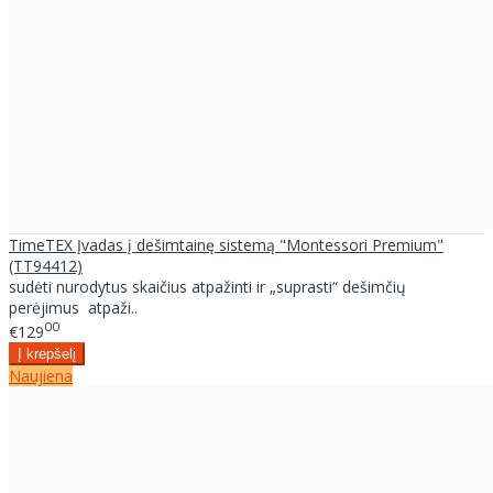
TimeTEX Įvadas į dešimtainę sistemą "Montessori Premium"
(TT94412)
sudėti nurodytus skaičius atpažinti ir „suprasti“ dešimčių
perėjimus atpaži..
00
€129
Naujiena