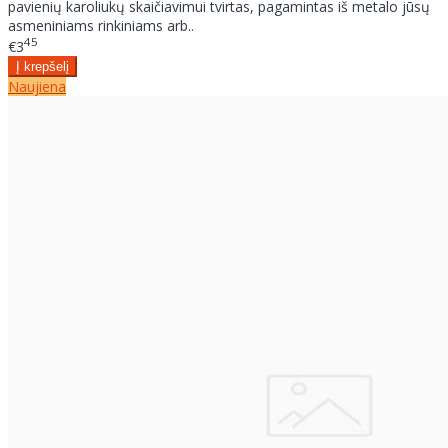
pavienių karoliukų skaičiavimui tvirtas, pagamintas iš metalo jūsų
asmeniniams rinkiniams arb..
45
€3
Naujiena