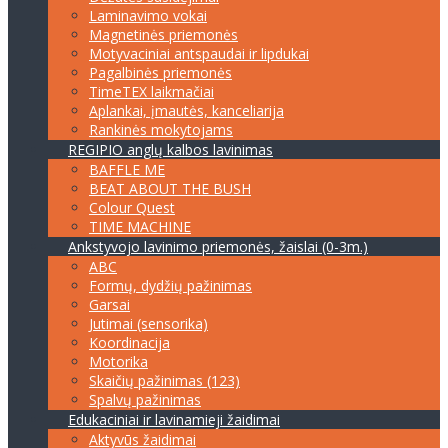
Laminavimo vokai
Magnetinės priemonės
Motyvaciniai antspaudai ir lipdukai
Pagalbinės priemonės
TimeTEX laikmačiai
Aplankai, įmautės, kanceliarija
Rankinės mokytojams
REGIPIO anglų kalbos lavinimas
BAFFLE ME
BEAT ABOUT THE BUSH
Colour Quest
TIME MACHINE
Ankstyvojo lavinimo priemonės, žaislai (0-3m.)
ABC
Formų, dydžių pažinimas
Garsai
Jutimai (sensorika)
Koordinacija
Motorika
Skaičių pažinimas (123)
Spalvų pažinimas
Edukaciniai ir lavinamieji žaidimai
Aktyvūs žaidimai