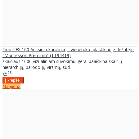
TimeTEX 100 Auksinių karoliukų - vienetukų, plastikinėje dėžutėje
"Montessori Premium" (TT94419)
skaičiaus 1000 vizualiniam suvokimui gerai paaiškina skaičių
hierarchiją, parodo jų virsmą, sud..
95
€5
Naujiena