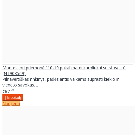
Montessori priemonė "10-19 pakabinami karoliukai su stoveliu"
(NT908569)
Pilnavertiškas rinkinys, padėsiantis vaikams suprasti kiekio ir
vieneto sąvokas. ..
50
€67
Naujiena