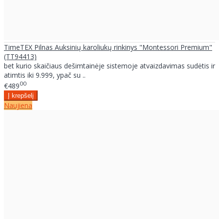
TimeTEX Pilnas Auksinių karoliukų rinkinys "Montessori Premium"
(TT94413)
bet kurio skaičiaus dešimtainėje sistemoje atvaizdavimas sudėtis ir
atimtis iki 9.999, ypač su ..
00
€489
Naujiena