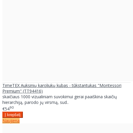
TimeTEX Auksinių karoliukų kubas - tūkstantukas "Montessori
Premium" (TT94416)
skaičiaus 1000 vizualiniam suvokimui gerai paaiškina skaičių
hierarchiją, parodo jų virsmą, sud..
90
€54
Naujiena