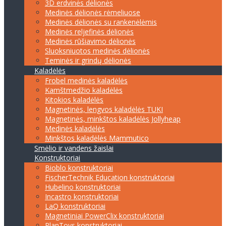
3D erdvinės dėlionės
Medinės dėlionės rėmeliuose
Medinės dėlionės su rankenėlėmis
Medinės reljefinės dėlionės
Medinės rūšiavimo dėlionės
Sluoksniuotos medinės dėlionės
Teminės ir grindų dėlionės
Kaladėlės
Frobel medinės kaladėlės
Kamštmedžio kaladėlės
Kitokios kaladėlės
Magnetinės, lengvos kaladėlės TUKI
Magnetinės, minkštos kaladėlės Jollyheap
Medinės kaladėlės
Minkštos kaladėlės Mammutico
Smėlio ir vandens žaislai
Konstruktoriai
Bioblo konstruktoriai
FischerTechnik Education konstruktoriai
Hubelino konstruktoriai
Incastro konstruktoriai
LaQ konstruktoriai
Magnetiniai PowerClix konstruktoriai
PlanToys konstruktoriai