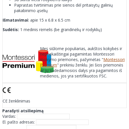
Paprastas tvirtinimas prie sienos dėl pritaisytų galinių
pakabinimo ąselių
Išmatavimai
: apie 15 x 6.8 x 6.5 cm
Sudėtis:
1 medinis rėmelis (be grandinėlių ir rodyklių)
Mes siūlome populiarias, aukštos kokybės ir
nepriekaištingai pagamintas Montessori
mokymo priemones, pažymėtas "
Montessori
Premium
" prekiniu ženklu. Jei šios priemonės
ar jų sudedamosios dalys yra pagamintos iš
medienos, jos yra sertifikuotos FSC.
CE ženklinimas
Parašyti atsiliepimą
Vardas:
El. pašto adresas: