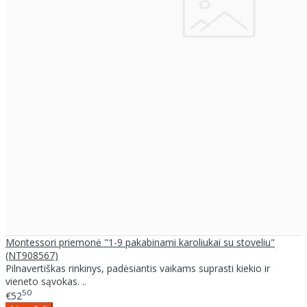
Montessori priemonė "1-9 pakabinami karoliukai su stoveliu"
(NT908567)
Pilnavertiškas rinkinys, padėsiantis vaikams suprasti kiekio ir
vieneto sąvokas. ..
50
€52