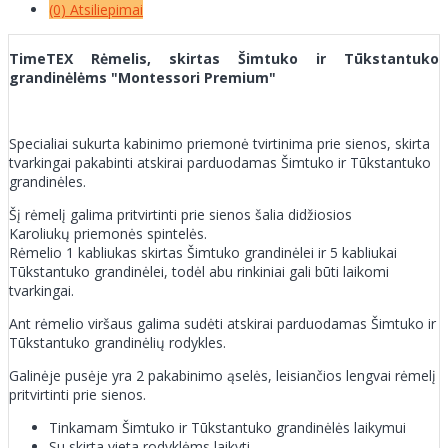
(0) Atsiliepimai
TimeTEX Rėmelis, skirtas Šimtuko ir Tūkstantuko
grandinėlėms "Montessori Premium"
Specialiai sukurta kabinimo priemonė tvirtinima prie sienos, skirta
tvarkingai pakabinti atskirai parduodamas Šimtuko ir Tūkstantuko
grandinėles.
Šį rėmelį galima pritvirtinti prie sienos šalia didžiosios
Karoliukų priemonės spintelės.
Rėmelio 1 kabliukas skirtas Šimtuko grandinėlei ir 5 kabliukai
Tūkstantuko grandinėlei, todėl abu rinkiniai gali būti laikomi
tvarkingai.
Ant rėmelio viršaus galima sudėti atskirai parduodamas Šimtuko ir
Tūkstantuko grandinėlių rodykles.
Galinėje pusėje yra 2 pakabinimo ąselės, leisiančios lengvai rėmelį
pritvirtinti prie sienos.
Tinkamam Šimtuko ir Tūkstantuko grandinėlės laikymui
Su skirta vieta rodyklėms laikyti