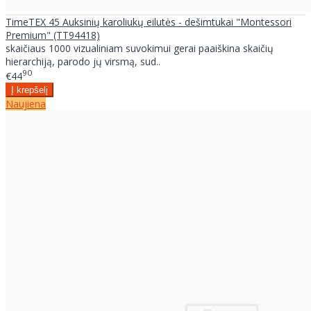
TimeTEX 45 Auksinių karoliukų eilutės - dešimtukai "Montessori
Premium" (TT94418)
skaičiaus 1000 vizualiniam suvokimui gerai paaiškina skaičių
hierarchiją, parodo jų virsmą, sud..
90
€44
Naujiena