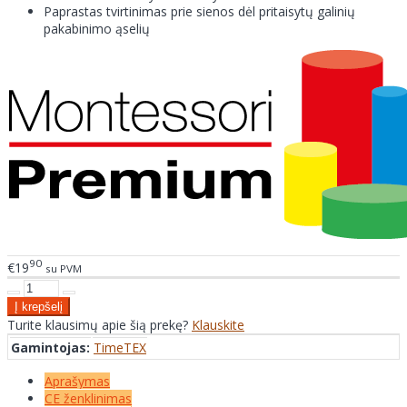
Paprastas tvirtinimas prie sienos dėl pritaisytų galinių
pakabinimo ąselių
90
€19
su PVM
Turite klausimų apie šią prekę?
Klauskite
Gamintojas:
TimeTEX
Aprašymas
CE ženklinimas