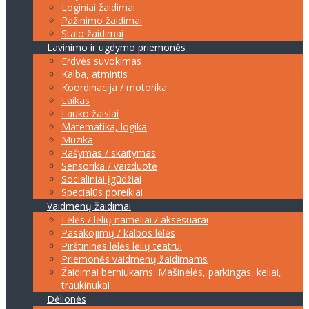
Loginiai žaidimai
Pažinimo žaidimai
Stalo žaidimai
Lavinimo ir ugdymo priemonės
Erdvės suvokimas
Kalba, atmintis
Koordinacija / motorika
Laikas
Lauko žaislai
Matematika, logika
Muzika
Rašymas / skaitymas
Sensorika / vaizduotė
Socialiniai įgūdžiai
Specialūs poreikiai
Vaidmenų žaidimai
Lėlės / lėlių nameliai / aksesuarai
Pasakojimų / kalbos lėlės
Pirštininės lėlės lėlių teatrui
Priemonės vaidmenų žaidimams
Žaidimai berniukams. Mašinėlės, parkingas, keliai,
traukinukai
Dėlionės