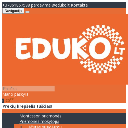
+37061867598
pardavimai@eduko.lt
Kontaktai
Navigacija
Mano paskyra
00
€0
0
Prekių krepšelis tuščias!
Montessori priemonės
Priemonės mokytojui
Dėžutės susidėjimui