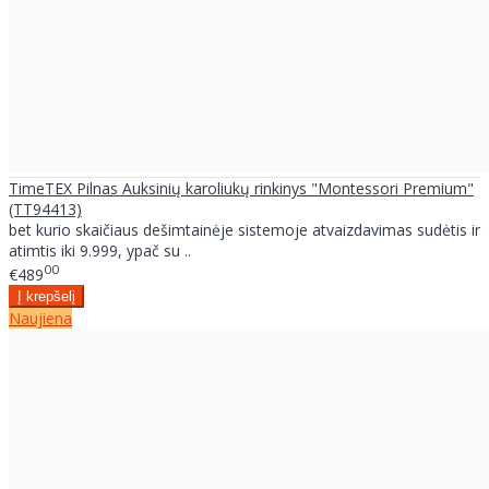
TimeTEX Pilnas Auksinių karoliukų rinkinys "Montessori Premium"
(TT94413)
bet kurio skaičiaus dešimtainėje sistemoje atvaizdavimas sudėtis ir
atimtis iki 9.999, ypač su ..
00
€489
Naujiena