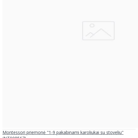
Montessori priemonė "1-9 pakabinami karoliukai su stoveliu"