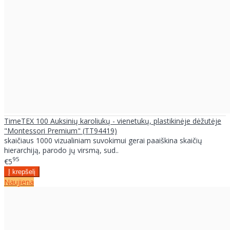
TimeTEX 100 Auksinių karoliukų - vienetukų, plastikinėje dėžutėje
"Montessori Premium" (TT94419)
skaičiaus 1000 vizualiniam suvokimui gerai paaiškina skaičių
hierarchiją, parodo jų virsmą, sud..
95
€5
Naujiena