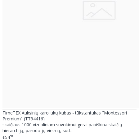
TimeTEX Auksinių karoliukų kubas - tūkstantukas "Montessori
Premium" (TT94416)
skaičiaus 1000 vizualiniam suvokimui gerai paaiškina skaičių
hierarchiją, parodo jų virsmą, sud..
90
€54