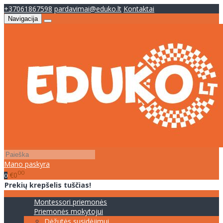
+37061867598
pardavimai@eduko.lt
Kontaktai
Navigacija
Mano paskyra
00
€0
0
Prekių krepšelis tuščias!
Montessori priemonės
Priemonės mokytojui
Dėžutės susidėjimui