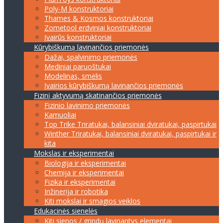
Poly-M konstruktoriai
Thames & Kosmos konstruktoriai
Zometool erdviniai konstruktoriai
Įvairūs konstruktoriai
Kūrybiškumą lavinančios priemonės
Dažai, spalvinimo priemonės
Mediniai paruoštukai
Modelinas, smėlis
Įvairios kūrybiškumą lavinančios priemonės
Fizinį aktyvumą skatinančios priemonės
Fizinio lavinimo priemonės
Kamuoliai
Top Trike Triratukai, balansiniai dviratukai, paspirtukai
Winther Triratukai, balansiniai dviratukai, paspirtukai ir
kita
Mokslas ir eksperimentai
Biologija ir eksperimentai
Chemija ir eksperimentai
Fizika ir eksperimentai
Inžinerija ir robotika
Kiti mokslai ir smagios veiklos
Edukacinės sienelės
Kiti sienos / grindų lavinantys elementai