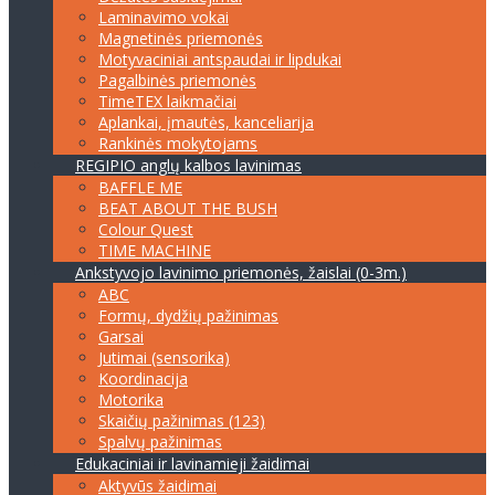
Laminavimo vokai
Magnetinės priemonės
Motyvaciniai antspaudai ir lipdukai
Pagalbinės priemonės
TimeTEX laikmačiai
Aplankai, įmautės, kanceliarija
Rankinės mokytojams
REGIPIO anglų kalbos lavinimas
BAFFLE ME
BEAT ABOUT THE BUSH
Colour Quest
TIME MACHINE
Ankstyvojo lavinimo priemonės, žaislai (0-3m.)
ABC
Formų, dydžių pažinimas
Garsai
Jutimai (sensorika)
Koordinacija
Motorika
Skaičių pažinimas (123)
Spalvų pažinimas
Edukaciniai ir lavinamieji žaidimai
Aktyvūs žaidimai