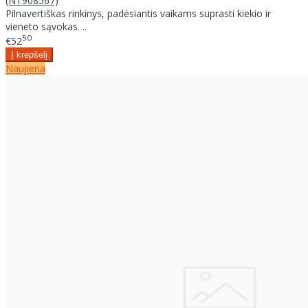
(NT908567)
Pilnavertiškas rinkinys, padėsiantis vaikams suprasti kiekio ir
vieneto sąvokas. ..
50
€52
Naujiena