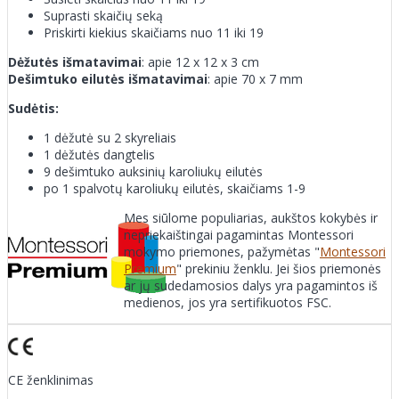
Suprasti skaičių seką
Priskirti kiekius skaičiams nuo 11 iki 19
Dėžutės išmatavimai
: apie 12 x 12 x 3 cm
Dešimtuko eilutės išmatavimai
: apie 70 x 7 mm
Sudėtis:
1 dėžutė su 2 skyreliais
1 dėžutės dangtelis
9 dešimtuko auksinių karoliukų eilutės
po 1 spalvotų karoliukų eilutės, skaičiams 1-9
Mes siūlome populiarias, aukštos kokybės ir
nepriekaištingai pagamintas Montessori
mokymo priemones, pažymėtas "
Montessori
Premium
" prekiniu ženklu. Jei šios priemonės
ar jų sudedamosios dalys yra pagamintos iš
medienos, jos yra sertifikuotos FSC.
CE ženklinimas