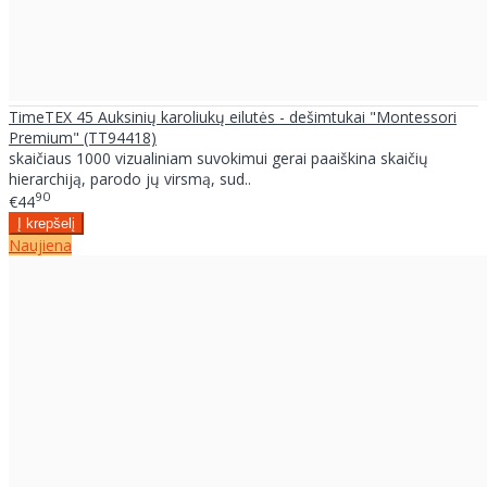
TimeTEX 45 Auksinių karoliukų eilutės - dešimtukai "Montessori
Premium" (TT94418)
skaičiaus 1000 vizualiniam suvokimui gerai paaiškina skaičių
hierarchiją, parodo jų virsmą, sud..
90
€44
Naujiena