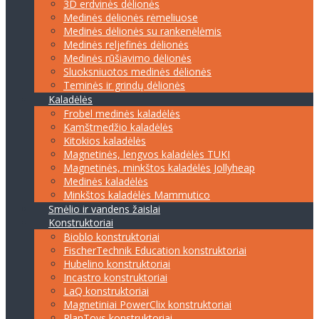
3D erdvinės dėlionės
Medinės dėlionės rėmeliuose
Medinės dėlionės su rankenėlėmis
Medinės reljefinės dėlionės
Medinės rūšiavimo dėlionės
Sluoksniuotos medinės dėlionės
Teminės ir grindų dėlionės
Kaladėlės
Frobel medinės kaladėlės
Kamštmedžio kaladėlės
Kitokios kaladėlės
Magnetinės, lengvos kaladėlės TUKI
Magnetinės, minkštos kaladėlės Jollyheap
Medinės kaladėlės
Minkštos kaladėlės Mammutico
Smėlio ir vandens žaislai
Konstruktoriai
Bioblo konstruktoriai
FischerTechnik Education konstruktoriai
Hubelino konstruktoriai
Incastro konstruktoriai
LaQ konstruktoriai
Magnetiniai PowerClix konstruktoriai
PlanToys konstruktoriai