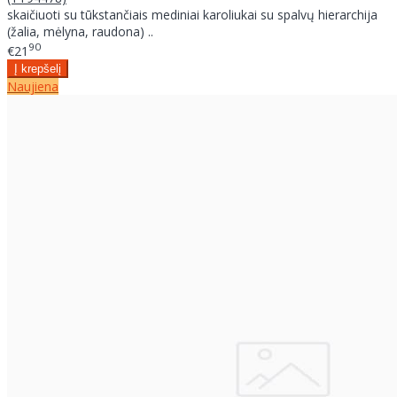
skaičiuoti su tūkstančiais mediniai karoliukai su spalvų hierarchija
(žalia, mėlyna, raudona) ..
90
€21
Naujiena