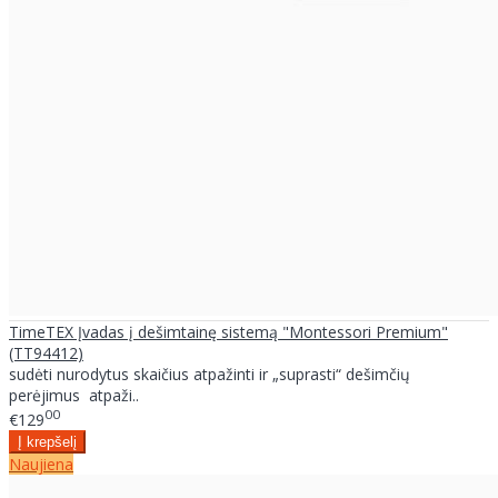
TimeTEX Įvadas į dešimtainę sistemą "Montessori Premium"
(TT94412)
sudėti nurodytus skaičius atpažinti ir „suprasti“ dešimčių
perėjimus atpaži..
00
€129
Naujiena