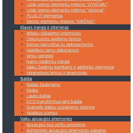
Lokki sienos elementų rinkinys "GYVŪNAI"
Lokki sienos elementų rinkinys "Jūreiviai"
PLUG IT elementai
Sienos elementų rinkinys "VIKŠRAS"
Klasės įranga ir interjeras
Atliekų rūšiavimo priemonės
Dekoruotos skelbimų lentos
Sienos laikrodžiai su dekoracijomis
Vaikiškos sienų dekoracijos
Virvių sienelės
Įvairių paskirčių įranga
Vaikų žaidimų kambario ir aikštelės elementai
Magnetinės lentos ir priemonės
Baldai
Baldai žaidimams
Kėdės
Lauko baldai
SICO transformuojami baldai
Gratnells daiktų susidėjimo sistema
Mobilios scenos
Vaikų apsaugos priemonės
Apsaugos nuo pirštų privėrimo
Asmeninės apsaugos priemonės vaikams