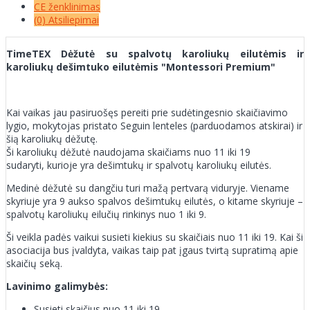
CE ženklinimas
(0) Atsiliepimai
TimeTEX Dėžutė su spalvotų karoliukų eilutėmis ir
karoliukų dešimtuko eilutėmis "Montessori Premium"
Kai vaikas jau pasiruošęs pereiti prie sudėtingesnio skaičiavimo
lygio, mokytojas pristato Seguin lenteles (parduodamos atskirai) ir
šią karoliukų dėžutę.
Ši karoliukų dėžutė naudojama skaičiams nuo 11 iki 19
sudaryti, kurioje yra dešimtukų ir spalvotų karoliukų eilutės.
Medinė dėžutė su dangčiu turi mažą pertvarą viduryje. Viename
skyriuje yra 9 aukso spalvos dešimtukų eilutės, o kitame skyriuje –
spalvotų karoliukų eilučių rinkinys nuo 1 iki 9.
Ši veikla padės vaikui susieti kiekius su skaičiais nuo 11 iki 19. Kai ši
asociacija bus įvaldyta, vaikas taip pat įgaus tvirtą supratimą apie
skaičių seką.
Lavinimo galimybės:
Susieti skaičius nuo 11 iki 19