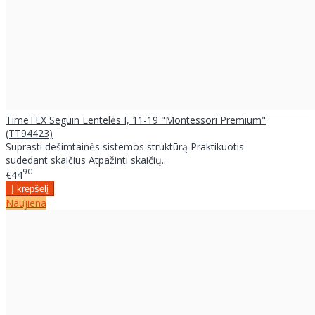
TimeTEX Seguin Lentelės I, 11-19 "Montessori Premium"
(TT94423)
Suprasti dešimtainės sistemos struktūrą Praktikuotis
sudedant skaičius Atpažinti skaičių..
90
€44
Naujiena