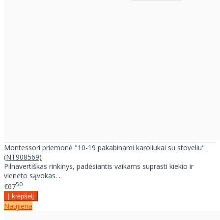
Montessori priemonė "10-19 pakabinami karoliukai su stoveliu"
(NT908569)
Pilnavertiškas rinkinys, padėsiantis vaikams suprasti kiekio ir
vieneto sąvokas. ..
50
€67
Naujiena