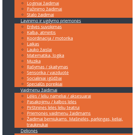
Loginiai žaidimai
Pažinimo žaidimai
Stalo žaidimai
Lavinimo ir ugdymo priemonės
Erdvės suvokimas
Kalba, atmintis
Koordinacija / motorika
Laikas
Lauko žaislai
Matematika, logika
Muzika
Rašymas / skaitymas
Sensorika / vaizduotė
Socialiniai įgūdžiai
Specialūs poreikiai
Vaidmenų žaidimai
Lėlės / lėlių nameliai / aksesuarai
Pasakojimų / kalbos lėlės
Pirštininės lėlės lėlių teatrui
Priemonės vaidmenų žaidimams
Žaidimai berniukams. Mašinėlės, parkingas, keliai,
traukinukai
Dėlionės