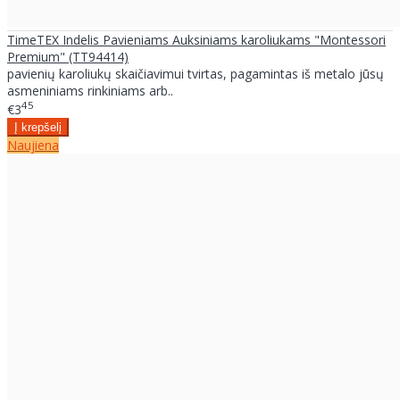
TimeTEX Indelis Pavieniams Auksiniams karoliukams "Montessori
Premium" (TT94414)
pavienių karoliukų skaičiavimui tvirtas, pagamintas iš metalo jūsų
asmeniniams rinkiniams arb..
45
€3
Naujiena