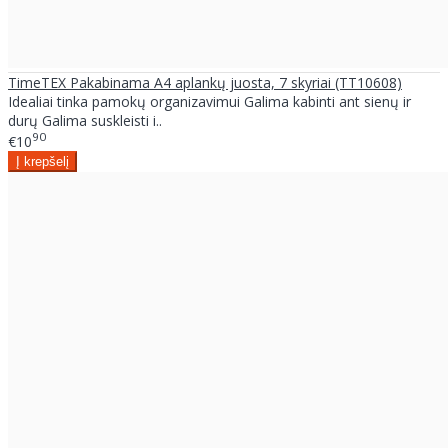
TimeTEX Pakabinama A4 aplankų juosta, 7 skyriai (TT10608)
Idealiai tinka pamokų organizavimui Galima kabinti ant sienų ir
durų Galima suskleisti i..
90
€10