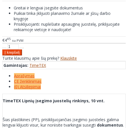
Greitai ir lengvai įsegsite dokumentus
Puikiai tinka įklijuoti planavimo žurnale ar jūsų darbo
knygoje
Prisiklijuojanti: nuplėšiate apsauginę juostelę, priklijuojate
reikiamoje vietoje ir naudojate!
45
€4
su PVM
Turite klausimų apie šią prekę?
Klauskite
Gamintojas:
TimeTEX
Aprašymas
CE ženklinimas
(0) Atsiliepimai
TimeTEX Lipnių įsegimo juostelių rinkinys, 10 vnt.
Šias plastikines (PP), prisiklijuojančias įsegimo juosteles galima
lengvai klijuoti visur, kur norėsite tvarkingai susegti
dokumentus
.