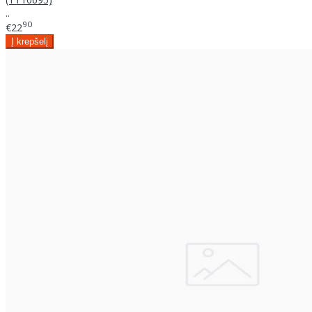
..
90
€22