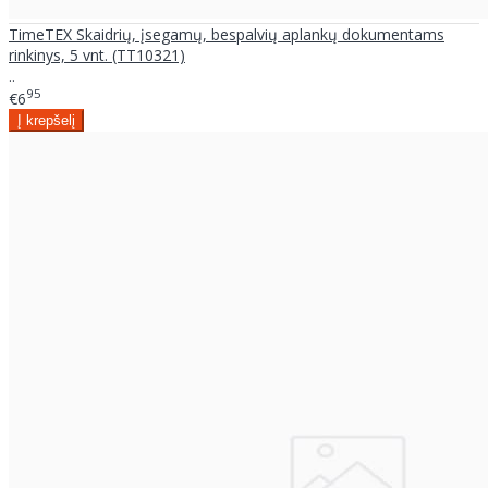
TimeTEX Skaidrių, įsegamų, bespalvių aplankų dokumentams
rinkinys, 5 vnt. (TT10321)
..
95
€6