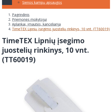
Sienos kampų apsaugos
Pagrindinis
Priemonės mokytojui
Aplankai, įmautės, kanceliarija
TimeTEX Lipnių įsegimo juostelių rinkinys, 10 vnt. (TT60019)
TimeTEX Lipnių įsegimo
juostelių rinkinys, 10 vnt.
(TT60019)