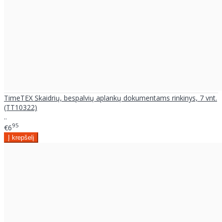
TimeTEX Skaidrių, bespalvių aplankų dokumentams rinkinys, 7 vnt.
(TT10322)
..
95
€6