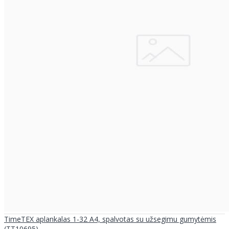
TimeTEX aplankalas 1-32 A4, spalvotas su užsegimu gumytėmis
(TT10695)