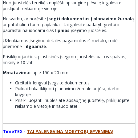
Nuo juostelės tereikės nuplėšti apsauginę plėvelę ir galėsite
priklijuoti reikiamoje vietoje.
Nesvarbu, ar norėsite
įsegti dokumentus į planavimo žurnalą
,
ar patobulinti turimą aplanką - tai galėsite padaryti greitai ir
paprastai naudodami šias
lipnias
įsegimo juosteles.
Užlenkiamos įsegimo detalės pagamintos iš metalo, todėl
priemonė -
ilgaamžė
.
Prisiklijuojančios, plastikinės įsegimo juostelės baltos spalvos,
rinkinyje 10 vnt.
I6matavimai
: apie 150 x 20 mm
Greitai ir lengvai įsegsite dokumentus
Puikiai tinka įklijuoti planavimo žurnale ar jūsų darbo
knygoje
Prisiklijuojanti: nuplėšiate apsauginę juostelę, priklijuojate
reikiamoje vietoje ir naudojate!
TimeTEX -
TAI PALENGVINA MOKYTOJŲ GYVENIMĄ!