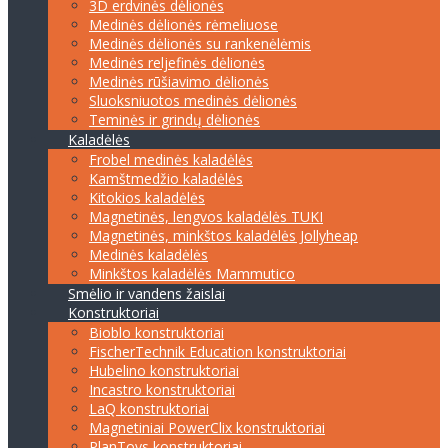
3D erdvinės dėlionės
Medinės dėlionės rėmeliuose
Medinės dėlionės su rankenėlėmis
Medinės reljefinės dėlionės
Medinės rūšiavimo dėlionės
Sluoksniuotos medinės dėlionės
Teminės ir grindų dėlionės
Kaladėlės
Frobel medinės kaladėlės
Kamštmedžio kaladėlės
Kitokios kaladėlės
Magnetinės, lengvos kaladėlės TUKI
Magnetinės, minkštos kaladėlės Jollyheap
Medinės kaladėlės
Minkštos kaladėlės Mammutico
Smėlio ir vandens žaislai
Konstruktoriai
Bioblo konstruktoriai
FischerTechnik Education konstruktoriai
Hubelino konstruktoriai
Incastro konstruktoriai
LaQ konstruktoriai
Magnetiniai PowerClix konstruktoriai
PlanToys konstruktoriai