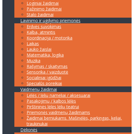
Loginiai žaidimai
Pažinimo žaidimai
Stalo žaidimai
Lavinimo ir ugdymo priemonės
Erdvės suvokimas
Kalba, atmintis
Koordinacija / motorika
Laikas
Lauko žaislai
Matematika, logika
Muzika
Rašymas / skaitymas
Sensorika / vaizduotė
Socialiniai įgūdžiai
Specialūs poreikiai
Vaidmenų žaidimai
Lėlės / lėlių nameliai / aksesuarai
Pasakojimų / kalbos lėlės
Pirštininės lėlės lėlių teatrui
Priemonės vaidmenų žaidimams
Žaidimai berniukams. Mašinėlės, parkingas, keliai,
traukinukai
Dėlionės