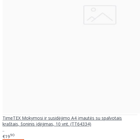
TimeTEX Mokymosi ir susidėjimo A4 įmautės su spalvotais
kraštais, šoninis įdėjimas, 10 vnt. (TT64334)
..
90
€19