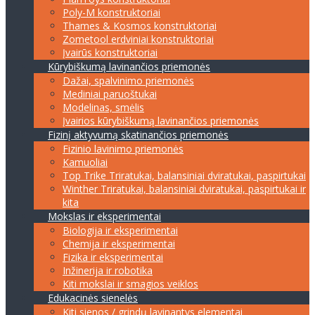
Poly-M konstruktoriai
Thames & Kosmos konstruktoriai
Zometool erdviniai konstruktoriai
Įvairūs konstruktoriai
Kūrybiškumą lavinančios priemonės
Dažai, spalvinimo priemonės
Mediniai paruoštukai
Modelinas, smėlis
Įvairios kūrybiškumą lavinančios priemonės
Fizinį aktyvumą skatinančios priemonės
Fizinio lavinimo priemonės
Kamuoliai
Top Trike Triratukai, balansiniai dviratukai, paspirtukai
Winther Triratukai, balansiniai dviratukai, paspirtukai ir
kita
Mokslas ir eksperimentai
Biologija ir eksperimentai
Chemija ir eksperimentai
Fizika ir eksperimentai
Inžinerija ir robotika
Kiti mokslai ir smagios veiklos
Edukacinės sienelės
Kiti sienos / grindų lavinantys elementai