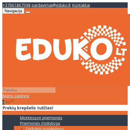
+37061867598
pardavimai@eduko.lt
Kontaktai
Navigacija
Mano paskyra
00
€0
0
Prekių krepšelis tuščias!
Montessori priemonės
Priemonės mokytojui
Dėžutės susidėjimui