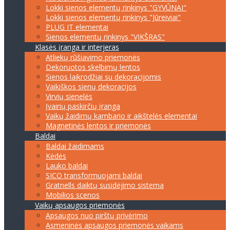
Lokki sienos elementų rinkinys "GYVŪNAI"
Lokki sienos elementų rinkinys "Jūreiviai"
PLUG IT elementai
Sienos elementų rinkinys "VIKŠRAS"
Klasės įranga ir interjeras
Atliekų rūšiavimo priemonės
Dekoruotos skelbimų lentos
Sienos laikrodžiai su dekoracijomis
Vaikiškos sienų dekoracijos
Virvių sienelės
Įvairių paskirčių įranga
Vaikų žaidimų kambario ir aikštelės elementai
Magnetinės lentos ir priemonės
Baldai
Baldai žaidimams
Kėdės
Lauko baldai
SICO transformuojami baldai
Gratnells daiktų susidėjimo sistema
Mobilios scenos
Vaikų apsaugos priemonės
Apsaugos nuo pirštų privėrimo
Asmeninės apsaugos priemonės vaikams