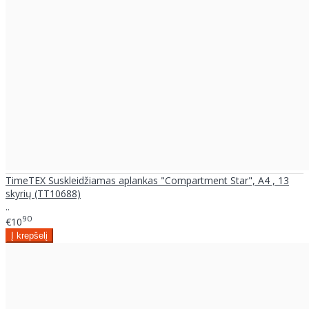
TimeTEX Suskleidžiamas aplankas "Compartment Star", A4 , 13
skyrių (TT10688)
..
90
€10