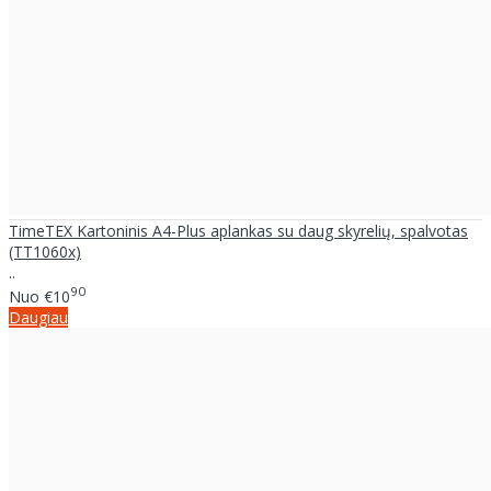
TimeTEX Kartoninis A4-Plus aplankas su daug skyrelių, spalvotas
(TT1060x)
..
90
Nuo
€10
Daugiau