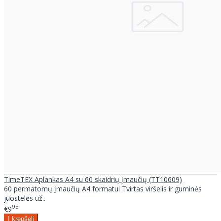
TimeTEX Aplankas A4 su 60 skaidrių įmaučių (TT10609)
60 permatomų įmaučių A4 formatui Tvirtas viršelis ir guminės
juostelės už..
95
€9