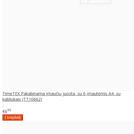
TimeTEX Pakabinama įmaučių juosta, su 6 įmautėmis A4, su
kabliukais (TT10662)
..
95
€6