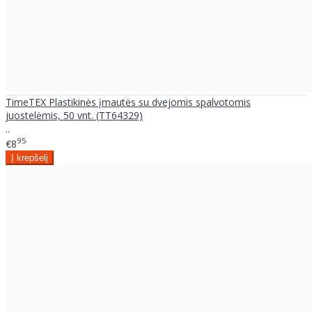
TimeTEX Plastikinės įmautės su dvejomis spalvotomis
juostelėmis, 50 vnt. (TT64329)
..
95
€8