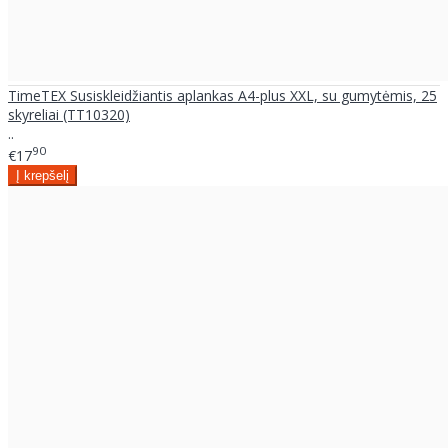
TimeTEX Susiskleidžiantis aplankas A4-plus XXL, su gumytėmis, 25
skyreliai (TT10320)
..
90
€17