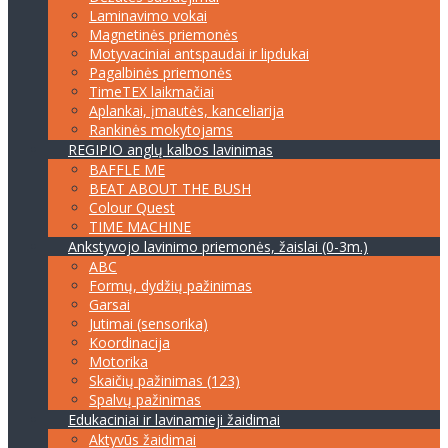
Laminavimo vokai
Magnetinės priemonės
Motyvaciniai antspaudai ir lipdukai
Pagalbinės priemonės
TimeTEX laikmačiai
Aplankai, įmautės, kanceliarija
Rankinės mokytojams
REGIPIO anglų kalbos lavinimas
BAFFLE ME
BEAT ABOUT THE BUSH
Colour Quest
TIME MACHINE
Ankstyvojo lavinimo priemonės, žaislai (0-3m.)
ABC
Formų, dydžių pažinimas
Garsai
Jutimai (sensorika)
Koordinacija
Motorika
Skaičių pažinimas (123)
Spalvų pažinimas
Edukaciniai ir lavinamieji žaidimai
Aktyvūs žaidimai