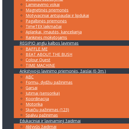
Laminavimo vokai
Magnetinės priemonės
Motyvaciniai antspaudai ir lipdukai
Pagalbinės priemonės
TimeTEX laikmačiai
Aplankai, įmautės, kanceliarija
Rankinės mokytojams
REGIPIO anglų kalbos lavinimas
BAFFLE ME
BEAT ABOUT THE BUSH
Colour Quest
TIME MACHINE
Ankstyvojo lavinimo priemonės, žaislai (0-3m.)
ABC
Formų, dydžių pažinimas
Garsai
Jutimai (sensorika)
Koordinacija
Motorika
Skaičių pažinimas (123)
Spalvų pažinimas
Edukaciniai ir lavinamieji žaidimai
Aktyvūs žaidimai