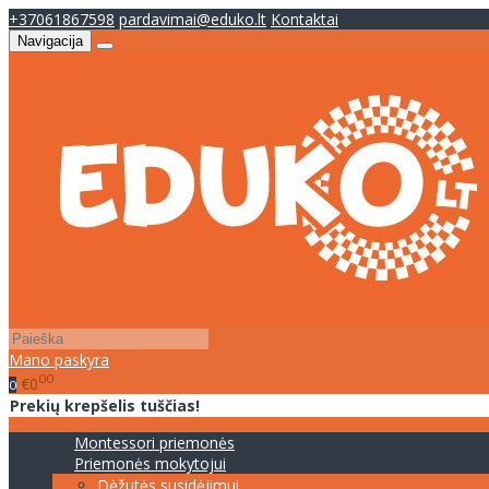
+37061867598
pardavimai@eduko.lt
Kontaktai
Navigacija
Mano paskyra
00
€0
0
Prekių krepšelis tuščias!
Montessori priemonės
Priemonės mokytojui
Dėžutės susidėjimui