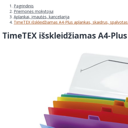
Pagrindinis
Priemonės mokytojui
Aplankai, įmautės, kanceliarija
TimeTEX išskleidžiamas A4-Plus aplankas, skaidrus, spalvota
TimeTEX išskleidžiamas A4-Plus 