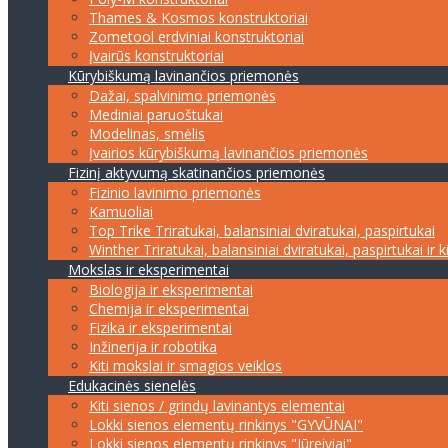
Thames & Kosmos konstruktoriai
Zometool erdviniai konstruktoriai
Įvairūs konstruktoriai
Kūrybiškumą lavinančios priemonės
Dažai, spalvinimo priemonės
Mediniai paruoštukai
Modelinas, smėlis
Įvairios kūrybiškumą lavinančios priemonės
Fizinį aktyvumą skatinančios priemonės
Fizinio lavinimo priemonės
Kamuoliai
Top Trike Triratukai, balansiniai dviratukai, paspirtukai
Winther Triratukai, balansiniai dviratukai, paspirtukai ir k
Mokslas ir eksperimentai
Biologija ir eksperimentai
Chemija ir eksperimentai
Fizika ir eksperimentai
Inžinerija ir robotika
Kiti mokslai ir smagios veiklos
Edukacinės sienelės
Kiti sienos / grindų lavinantys elementai
Lokki sienos elementų rinkinys "GYVŪNAI"
Lokki sienos elementų rinkinys "Jūreiviai"