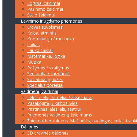
Loginiai žaidimai
Pažinimo žaidimai
Stalo žaidimai
Lavinimo ir ugdymo priemonės
Erdvės suvokimas
Kalba, atmintis
Koordinacija / motorika
Laikas
Lauko žaislai
Matematika, logika
Muzika
Rašymas / skaitymas
Sensorika / vaizduotė
Socialiniai įgūdžiai
Specialūs poreikiai
Vaidmenų žaidimai
Lėlės / lėlių nameliai / aksesuarai
Pasakojimų / kalbos lėlės
Pirštininės lėlės lėlių teatrui
Priemonės vaidmenų žaidimams
Žaidimai berniukams. Mašinėlės, parkingas, keliai, trauk
Dėlionės
3D erdvinės dėlionės