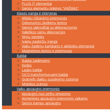
PLUG IT elementai
Sienos elementų rinkinys "VIKŠRAS"
Klasės įranga ir interjeras
Atliekų rūšiavimo priemonės
Dekoruotos skelbimų lentos
Sienos laikrodžiai su dekoracijomis
Vaikiškos sienų dekoracijos
Virvių sienelės
Įvairių paskirčių įranga
Vaikų žaidimų kambario ir aikštelės elementai
Magnetinės lentos ir priemonės
Baldai
Baldai žaidimams
Kėdės
Lauko baldai
SICO transformuojami baldai
Gratnells daiktų susidėjimo sistema
Mobilios scenos
Vaikų apsaugos priemonės
Apsaugos nuo pirštų privėrimo
Asmeninės apsaugos priemonės vaikams
Sienos kampų apsaugos