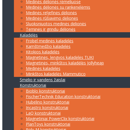
Medinės dėlionės rėmeliuose
Medinės dėlionės su rankenėlėmis
Medinės reljefinės dėlionės
Medinės rūšiavimo dėlionės
Sluoksniuotos medinės dėlionės
Teminės ir grindų dėlionės
Kaladėlės
Frobel medinės kaladėlės
Kamštmedžio kaladėlės
Kitokios kaladėlės
Magnetinės, lengvos kaladėlės TUKI
Magnetinės, minkštos kaladėlės Jollyheap
Medinės kaladėlės
Minkštos kaladėlės Mammutico
Smėlio ir vandens žaislai
Konstruktoriai
Bioblo konstruktoriai
FischerTechnik Education konstruktoriai
Hubelino konstruktoriai
Incastro konstruktoriai
LaQ konstruktoriai
Magnetiniai PowerClix konstruktoriai
PlanToys konstruktoriai
Poly-M konstruktoriai