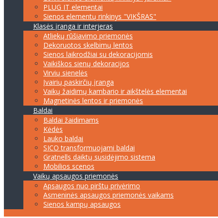
PLUG IT elementai
Sienos elementų rinkinys "VIKŠRAS"
Klasės įranga ir interjeras
Atliekų rūšiavimo priemonės
Dekoruotos skelbimų lentos
Sienos laikrodžiai su dekoracijomis
Vaikiškos sienų dekoracijos
Virvių sienelės
Įvairių paskirčių įranga
Vaikų žaidimų kambario ir aikštelės elementai
Magnetinės lentos ir priemonės
Baldai
Baldai žaidimams
Kėdės
Lauko baldai
SICO transformuojami baldai
Gratnells daiktų susidėjimo sistema
Mobilios scenos
Vaikų apsaugos priemonės
Apsaugos nuo pirštų privėrimo
Asmeninės apsaugos priemonės vaikams
Sienos kampų apsaugos