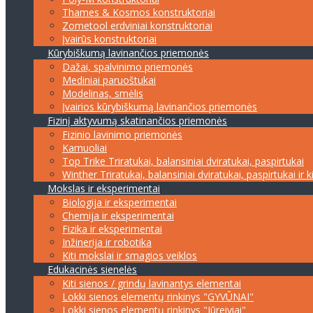
Thames & Kosmos konstruktoriai
Zometool erdviniai konstruktoriai
Įvairūs konstruktoriai
Kūrybiškumą lavinančios priemonės
Dažai, spalvinimo priemonės
Mediniai paruoštukai
Modelinas, smėlis
Įvairios kūrybiškumą lavinančios priemonės
Fizinį aktyvumą skatinančios priemonės
Fizinio lavinimo priemonės
Kamuoliai
Top Trike Triratukai, balansiniai dviratukai, paspirtukai
Winther Triratukai, balansiniai dviratukai, paspirtukai ir k
Mokslas ir eksperimentai
Biologija ir eksperimentai
Chemija ir eksperimentai
Fizika ir eksperimentai
Inžinerija ir robotika
Kiti mokslai ir smagios veiklos
Edukacinės sienelės
Kiti sienos / grindų lavinantys elementai
Lokki sienos elementų rinkinys "GYVŪNAI"
Lokki sienos elementų rinkinys "Jūreiviai"