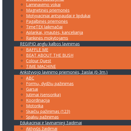
Laminavimo vokai
Magnetinės priemonės
Motyvaciniai antspaudai ir lipdukai
Pagalbinės priemonės
TimeTEX laikmačiai
Aplankai, įmautės, kanceliarija
Rankinės mokytojams
REGIPIO anglų kalbos lavinimas
BAFFLE ME
BEAT ABOUT THE BUSH
Colour Quest
TIME MACHINE
Ankstyvojo lavinimo priemonės, žaislai (0-3m.)
ABC
Formų, dydžių pažinimas
Garsai
Jutimai (sensorika)
Koordinacija
Motorika
Skaičių pažinimas (123)
Spalvų pažinimas
Edukaciniai ir lavinamieji žaidimai
Aktyvūs žaidimai