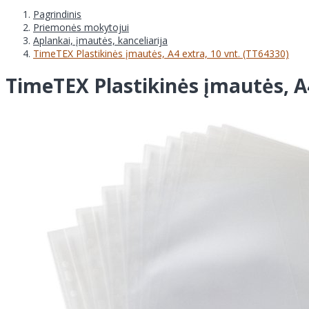
Pagrindinis
Priemonės mokytojui
Aplankai, įmautės, kanceliarija
TimeTEX Plastikinės įmautės, A4 extra, 10 vnt. (TT64330)
TimeTEX Plastikinės įmautės, A4