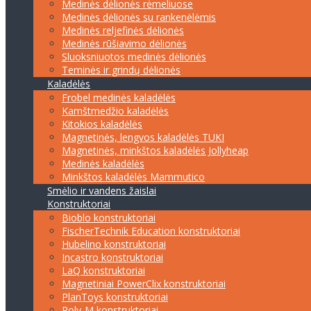
Medinės dėlionės rėmeliuose
Medinės dėlionės su rankenėlėmis
Medinės reljefinės dėlionės
Medinės rūšiavimo dėlionės
Sluoksniuotos medinės dėlionės
Teminės ir grindų dėlionės
Kaladėlės
Frobel medinės kaladėlės
Kamštmedžio kaladėlės
Kitokios kaladėlės
Magnetinės, lengvos kaladėlės TUKI
Magnetinės, minkštos kaladėlės Jollyheap
Medinės kaladėlės
Minkštos kaladėlės Mammutico
Smėlio ir vandens žaislai
Konstruktoriai
Bioblo konstruktoriai
FischerTechnik Education konstruktoriai
Hubelino konstruktoriai
Incastro konstruktoriai
LaQ konstruktoriai
Magnetiniai PowerClix konstruktoriai
PlanToys konstruktoriai
Poly-M konstruktoriai