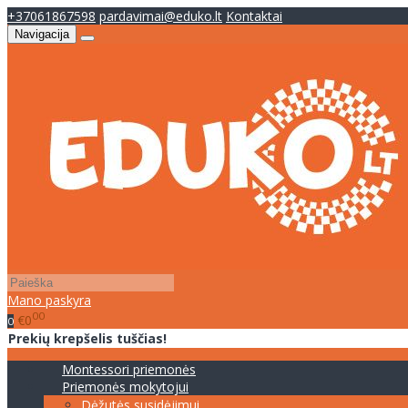
+37061867598
pardavimai@eduko.lt
Kontaktai
Navigacija
Mano paskyra
00
€0
0
Prekių krepšelis tuščias!
Montessori priemonės
Priemonės mokytojui
Dėžutės susidėjimui