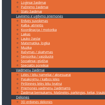
Loginiai žaidimai
Pažinimo žaidimai
Stalo žaidimai
Lavinimo ir ugdymo priemonės
Erdvės suvokimas
Kalba, atmintis
Koordinacija / motorika
Laikas
Lauko žaislai
Matematika, logika
Muzika
Rašymas / skaitymas
Sensorika / vaizduotė
Socialiniai įgūdžiai
Specialūs poreikiai
Vaidmenų žaidimai
Lėlės / lėlių nameliai / aksesuarai
Pasakojimų / kalbos lėlės
Pirštininės lėlės lėlių teatrui
Priemonės vaidmenų žaidimams
Žaidimai berniukams. Mašinėlės, parkingas, keliai, trauk
Dėlionės
3D erdvinės dėlionės