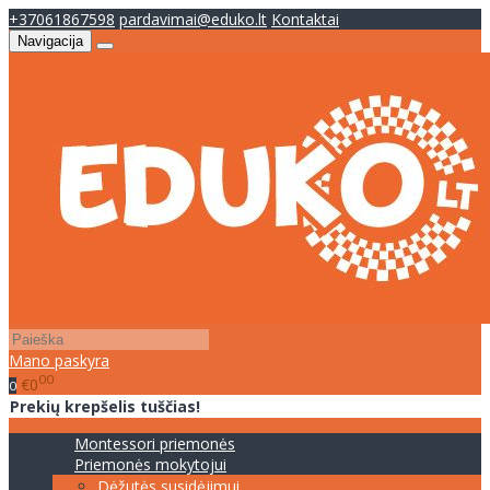
+37061867598
pardavimai@eduko.lt
Kontaktai
Navigacija
Mano paskyra
00
€0
0
Prekių krepšelis tuščias!
Montessori priemonės
Priemonės mokytojui
Dėžutės susidėjimui