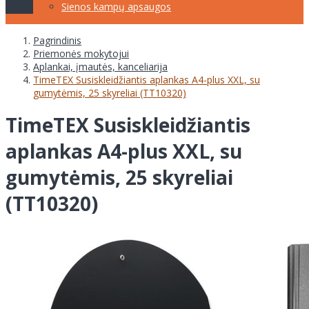
Sienos kampų apsaugos
Pagrindinis
Priemonės mokytojui
Aplankai, įmautės, kanceliarija
TimeTEX Susiskleidžiantis aplankas A4-plus XXL, su
gumytėmis, 25 skyreliai (TT10320)
TimeTEX Susiskleidžiantis
aplankas A4-plus XXL, su
gumytėmis, 25 skyreliai
(TT10320)