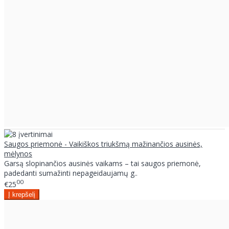
Saugos priemonė - Vaikiškos triukšmą mažinančios ausinės,
mėlynos
Garsą slopinančios ausinės vaikams – tai saugos priemonė,
padedanti sumažinti nepageidaujamų g..
00
€25