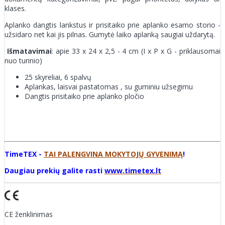
klases.
Aplanko dangtis lankstus ir prisitaiko prie aplanko esamo storio -
užsidaro net kai jis pilnas. Gumytė laiko aplanką saugiai uždarytą.
Išmatavimai
: apie 33 x 24 x 2,5 - 4 cm (I x P x G - priklausomai
nuo turinio)
25 skyreliai, 6 spalvų
Aplankas, laisvai pastatomas , su guminiu užsegimu
Dangtis prisitaiko prie aplanko pločio
TimeTEX -
TAI PALENGVINA MOKYTOJŲ GYVENIMĄ
!
Daugiau prekių galite rasti
www.timetex.lt
CE ženklinimas