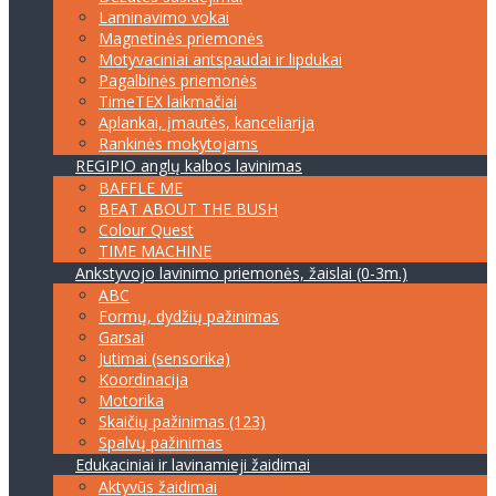
Laminavimo vokai
Magnetinės priemonės
Motyvaciniai antspaudai ir lipdukai
Pagalbinės priemonės
TimeTEX laikmačiai
Aplankai, įmautės, kanceliarija
Rankinės mokytojams
REGIPIO anglų kalbos lavinimas
BAFFLE ME
BEAT ABOUT THE BUSH
Colour Quest
TIME MACHINE
Ankstyvojo lavinimo priemonės, žaislai (0-3m.)
ABC
Formų, dydžių pažinimas
Garsai
Jutimai (sensorika)
Koordinacija
Motorika
Skaičių pažinimas (123)
Spalvų pažinimas
Edukaciniai ir lavinamieji žaidimai
Aktyvūs žaidimai