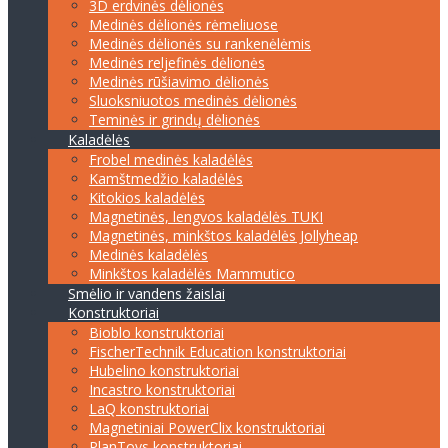
3D erdvinės dėlionės
Medinės dėlionės rėmeliuose
Medinės dėlionės su rankenėlėmis
Medinės reljefinės dėlionės
Medinės rūšiavimo dėlionės
Sluoksniuotos medinės dėlionės
Teminės ir grindų dėlionės
Kaladėlės
Frobel medinės kaladėlės
Kamštmedžio kaladėlės
Kitokios kaladėlės
Magnetinės, lengvos kaladėlės TUKI
Magnetinės, minkštos kaladėlės Jollyheap
Medinės kaladėlės
Minkštos kaladėlės Mammutico
Smėlio ir vandens žaislai
Konstruktoriai
Bioblo konstruktoriai
FischerTechnik Education konstruktoriai
Hubelino konstruktoriai
Incastro konstruktoriai
LaQ konstruktoriai
Magnetiniai PowerClix konstruktoriai
PlanToys konstruktoriai