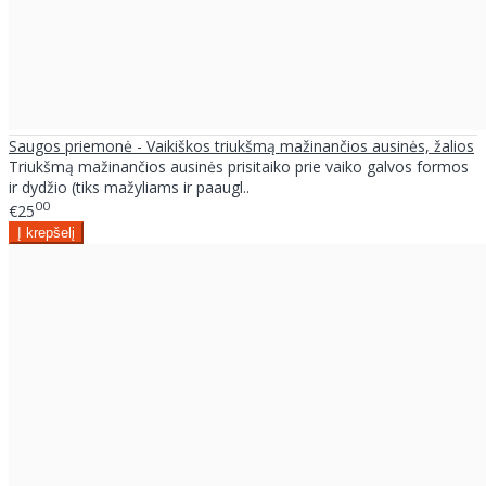
Saugos priemonė - Vaikiškos triukšmą mažinančios ausinės, žalios
Triukšmą mažinančios ausinės prisitaiko prie vaiko galvos formos
ir dydžio (tiks mažyliams ir paaugl..
00
€25