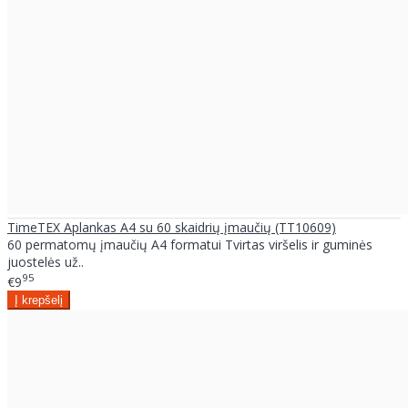
TimeTEX Aplankas A4 su 60 skaidrių įmaučių (TT10609)
60 permatomų įmaučių A4 formatui Tvirtas viršelis ir guminės
juostelės už..
95
€9