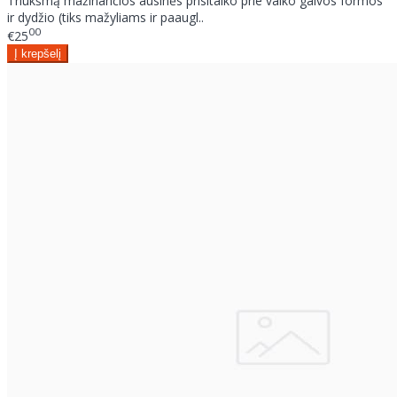
Triukšmą mažinančios ausinės prisitaiko prie vaiko galvos formos
ir dydžio (tiks mažyliams ir paaugl..
00
€25