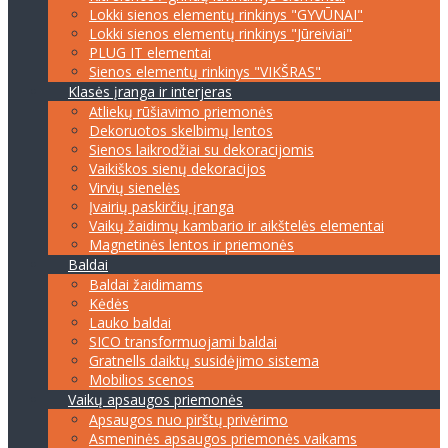
Lokki sienos elementų rinkinys "GYVŪNAI"
Lokki sienos elementų rinkinys "Jūreiviai"
PLUG IT elementai
Sienos elementų rinkinys "VIKŠRAS"
Klasės įranga ir interjeras
Atliekų rūšiavimo priemonės
Dekoruotos skelbimų lentos
Sienos laikrodžiai su dekoracijomis
Vaikiškos sienų dekoracijos
Virvių sienelės
Įvairių paskirčių įranga
Vaikų žaidimų kambario ir aikštelės elementai
Magnetinės lentos ir priemonės
Baldai
Baldai žaidimams
Kėdės
Lauko baldai
SICO transformuojami baldai
Gratnells daiktų susidėjimo sistema
Mobilios scenos
Vaikų apsaugos priemonės
Apsaugos nuo pirštų privėrimo
Asmeninės apsaugos priemonės vaikams