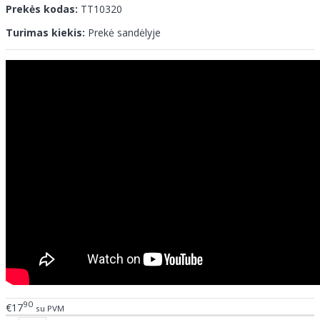
Prekės kodas:
TT10320
Turimas kiekis:
Prekė sandėlyje
90
€17
su PVM