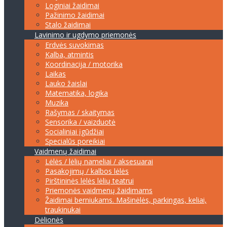
Loginiai žaidimai
Pažinimo žaidimai
Stalo žaidimai
Lavinimo ir ugdymo priemonės
Erdvės suvokimas
Kalba, atmintis
Koordinacija / motorika
Laikas
Lauko žaislai
Matematika, logika
Muzika
Rašymas / skaitymas
Sensorika / vaizduotė
Socialiniai įgūdžiai
Specialūs poreikiai
Vaidmenų žaidimai
Lėlės / lėlių nameliai / aksesuarai
Pasakojimų / kalbos lėlės
Pirštininės lėlės lėlių teatrui
Priemonės vaidmenų žaidimams
Žaidimai berniukams. Mašinėlės, parkingas, keliai,
traukinukai
Dėlionės