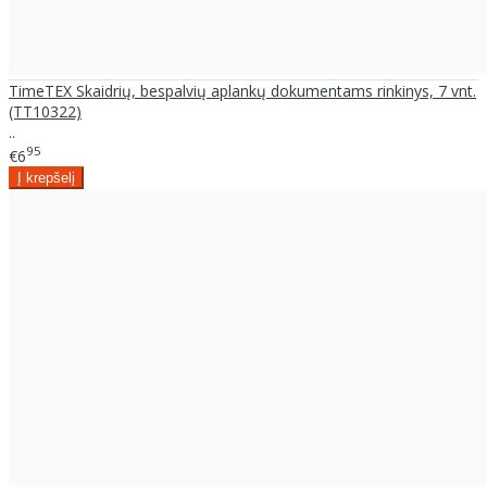
TimeTEX Skaidrių, bespalvių aplankų dokumentams rinkinys, 7 vnt.
(TT10322)
..
95
€6