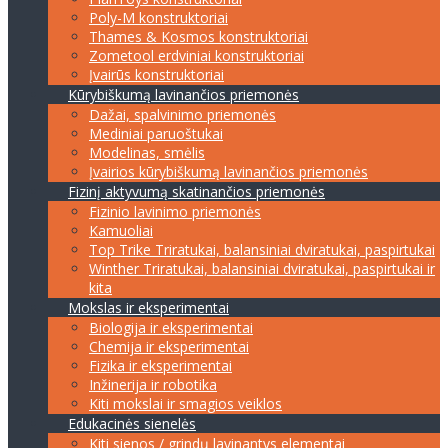
Poly-M konstruktoriai
Thames & Kosmos konstruktoriai
Zometool erdviniai konstruktoriai
Įvairūs konstruktoriai
Kūrybiškumą lavinančios priemonės
Dažai, spalvinimo priemonės
Mediniai paruoštukai
Modelinas, smėlis
Įvairios kūrybiškumą lavinančios priemonės
Fizinį aktyvumą skatinančios priemonės
Fizinio lavinimo priemonės
Kamuoliai
Top Trike Triratukai, balansiniai dviratukai, paspirtukai
Winther Triratukai, balansiniai dviratukai, paspirtukai ir
kita
Mokslas ir eksperimentai
Biologija ir eksperimentai
Chemija ir eksperimentai
Fizika ir eksperimentai
Inžinerija ir robotika
Kiti mokslai ir smagios veiklos
Edukacinės sienelės
Kiti sienos / grindų lavinantys elementai