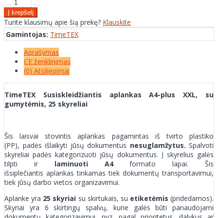
Turite klausimų apie šią prekę?
Klauskite
Gamintojas:
TimeTEX
Aprašymas
CE ženklinimas
(0) Atsiliepimai
TimeTEX Susiskleidžiantis aplankas A4-plus XXL, su
gumytėmis, 25 skyreliai
Šis laisvai stovintis aplankas pagamintas iš tvirto plastiko
(PP), padės išlaikyti jūsų dokumentus
nesuglamžytus.
Spalvoti
skyreliai padės kategorizuoti jūsų dokumentus. Į skyrelius galės
tilpti ir
laminuoti A4
formato lapai. Šis
išsiplečiantis aplankas tinkamas tiek dokumentų transportavimui,
tiek jūsų darbo vietos organizavimui.
Aplanke yra
25 skyriai
su skirtukais, su
etiketėmis
(pridedamos).
Skyriai yra 6 skirtingų spalvų, kurie galės būti panaudojami
dokumentų kategorizavimui, pvz. pagal prioritetus, dalykus ar