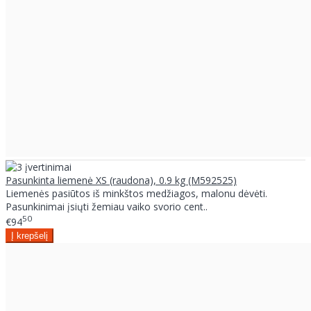
Pasunkinta liemenė XS (raudona), 0.9 kg (M592525)
Liemenės pasiūtos iš minkštos medžiagos, malonu dėvėti.
Pasunkinimai įsiųti žemiau vaiko svorio cent..
50
€94