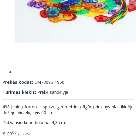
Prekės kodas:
CM73095-1960
Turimas kiekis:
Prekė sandėlyje
498 įvairių formų ir spalvų geometrinių figūrų rinkinys plastikinėje
dėžėje. Virvelių ilgis 60 cm.
Didžiausio kubo briauna: 4,8 cm.
00
€109
su PVM