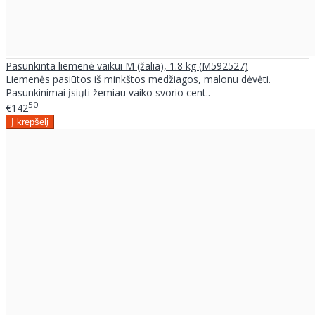
Pasunkinta liemenė vaikui M (žalia), 1.8 kg (M592527)
Liemenės pasiūtos iš minkštos medžiagos, malonu dėvėti.
Pasunkinimai įsiųti žemiau vaiko svorio cent..
50
€142