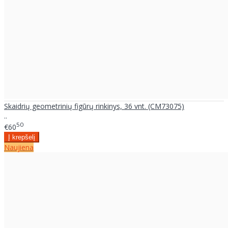
Skaidrių geometrinių figūrų rinkinys, 36 vnt. (CM73075)
..
50
€60
Naujiena