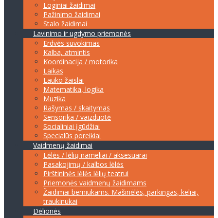
Loginiai žaidimai
Pažinimo žaidimai
Stalo žaidimai
Lavinimo ir ugdymo priemonės
Erdvės suvokimas
Kalba, atmintis
Koordinacija / motorika
Laikas
Lauko žaislai
Matematika, logika
Muzika
Rašymas / skaitymas
Sensorika / vaizduotė
Socialiniai įgūdžiai
Specialūs poreikiai
Vaidmenų žaidimai
Lėlės / lėlių nameliai / aksesuarai
Pasakojimų / kalbos lėlės
Pirštininės lėlės lėlių teatrui
Priemonės vaidmenų žaidimams
Žaidimai berniukams. Mašinėlės, parkingas, keliai,
traukinukai
Dėlionės