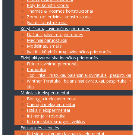
Poly-M konstruktoriai
Thames & Kosmos konstruktoriai
Zometool erdviniai konstruktoriai
Įvairūs konstruktoriai
Kūrybiškumą lavinančios priemonės
Dažai, spalvinimo priemonės
Mediniai paruoštukai
Modelinas, smėlis
Įvairios kūrybiškumą lavinančios priemonės
Fizinį aktyvumą skatinančios priemonės
Fizinio lavinimo priemonės
Kamuoliai
Top Trike Triratukai, balansiniai dviratukai, paspirtukai
Winther Triratukai, balansiniai dviratukai, paspirtukai ir
kita
Mokslas ir eksperimentai
Biologija ir eksperimentai
Chemija ir eksperimentai
Fizika ir eksperimentai
Inžinerija ir robotika
Kiti mokslai ir smagios veiklos
Edukacinės sienelės
Kiti sienos / grindų lavinantys elementai