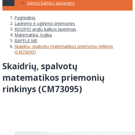
Sienos kampų apsaugos
Pagrindinis
Lavinimo ir ugdymo priemonės
REGIPIO anglų kalbos lavinimas
Matematika, logika
BAFFLE ME
Skaidrių, spalvotų matematikos priemonių rinkinys
(CM73095)
Skaidrių, spalvotų
matematikos priemonių
rinkinys (CM73095)