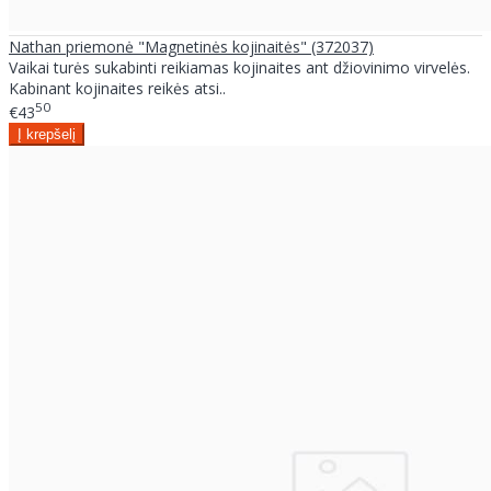
Nathan priemonė "Magnetinės kojinaitės" (372037)
Vaikai turės sukabinti reikiamas kojinaites ant džiovinimo virvelės.
Kabinant kojinaites reikės atsi..
50
€43