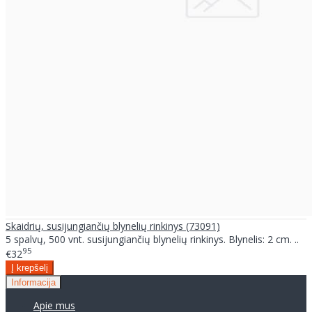
Skaidrių, susijungiančių blynelių rinkinys (73091)
5 spalvų, 500 vnt. susijungiančių blynelių rinkinys. Blynelis: 2 cm. ..
95
€32
Informacija
Apie mus