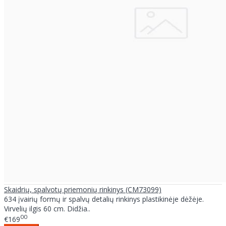
Skaidrių, spalvotų priemonių rinkinys (CM73099)
634 įvairių formų ir spalvų detalių rinkinys plastikinėje dėžėje.
Virvelių ilgis 60 cm. Didžia..
00
€169