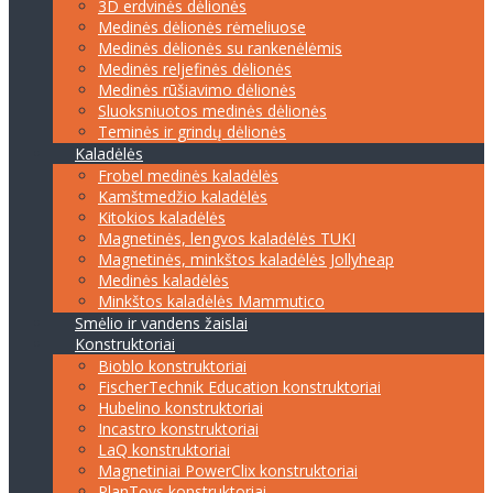
3D erdvinės dėlionės
Medinės dėlionės rėmeliuose
Medinės dėlionės su rankenėlėmis
Medinės reljefinės dėlionės
Medinės rūšiavimo dėlionės
Sluoksniuotos medinės dėlionės
Teminės ir grindų dėlionės
Kaladėlės
Frobel medinės kaladėlės
Kamštmedžio kaladėlės
Kitokios kaladėlės
Magnetinės, lengvos kaladėlės TUKI
Magnetinės, minkštos kaladėlės Jollyheap
Medinės kaladėlės
Minkštos kaladėlės Mammutico
Smėlio ir vandens žaislai
Konstruktoriai
Bioblo konstruktoriai
FischerTechnik Education konstruktoriai
Hubelino konstruktoriai
Incastro konstruktoriai
LaQ konstruktoriai
Magnetiniai PowerClix konstruktoriai
PlanToys konstruktoriai