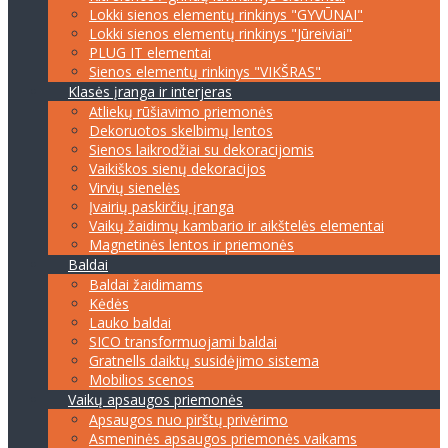
Lokki sienos elementų rinkinys "GYVŪNAI"
Lokki sienos elementų rinkinys "Jūreiviai"
PLUG IT elementai
Sienos elementų rinkinys "VIKŠRAS"
Klasės įranga ir interjeras
Atliekų rūšiavimo priemonės
Dekoruotos skelbimų lentos
Sienos laikrodžiai su dekoracijomis
Vaikiškos sienų dekoracijos
Virvių sienelės
Įvairių paskirčių įranga
Vaikų žaidimų kambario ir aikštelės elementai
Magnetinės lentos ir priemonės
Baldai
Baldai žaidimams
Kėdės
Lauko baldai
SICO transformuojami baldai
Gratnells daiktų susidėjimo sistema
Mobilios scenos
Vaikų apsaugos priemonės
Apsaugos nuo pirštų privėrimo
Asmeninės apsaugos priemonės vaikams