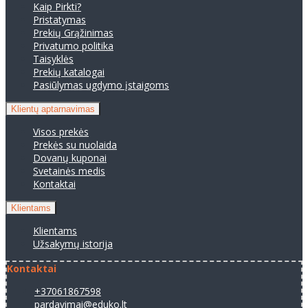
Kaip Pirkti?
Pristatymas
Prekių Grąžinimas
Privatumo politika
Taisyklės
Prekių katalogai
Pasiūlymas ugdymo įstaigoms
Klientų aptarnavimas
Visos prekės
Prekės su nuolaida
Dovanų kuponai
Svetainės medis
Kontaktai
Klientams
Klientams
Užsakymų istorija
Kontaktai
+37061867598
pardavimai@eduko.lt