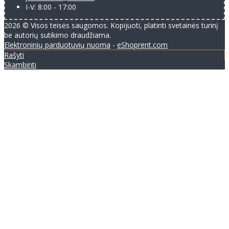
I-V: 8:00 - 17:00
2026 © Visos teisės saugomos. Kopijuoti, platinti svetainės turinį
be autorių sutikimo draudžiama.
Elektroninių parduotuvių nuoma
-
eShoprent.com
Rašyti
Skambinti