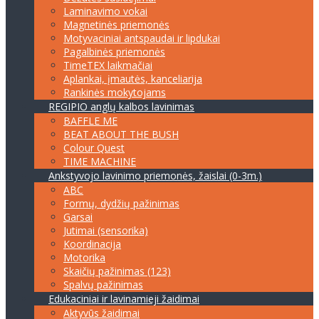
Laminavimo vokai
Magnetinės priemonės
Motyvaciniai antspaudai ir lipdukai
Pagalbinės priemonės
TimeTEX laikmačiai
Aplankai, įmautės, kanceliarija
Rankinės mokytojams
REGIPIO anglų kalbos lavinimas
BAFFLE ME
BEAT ABOUT THE BUSH
Colour Quest
TIME MACHINE
Ankstyvojo lavinimo priemonės, žaislai (0-3m.)
ABC
Formų, dydžių pažinimas
Garsai
Jutimai (sensorika)
Koordinacija
Motorika
Skaičių pažinimas (123)
Spalvų pažinimas
Edukaciniai ir lavinamieji žaidimai
Aktyvūs žaidimai