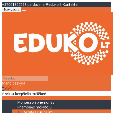
+37061867598
pardavimai@eduko.lt
Kontaktai
Navigacija
Mano paskyra
00
€0
0
Prekių krepšelis tuščias!
Montessori priemonės
Priemonės mokytojui
Dėžutės susidėjimui