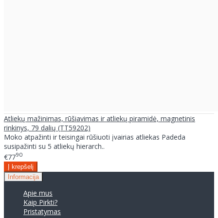
Atliekų mažinimas, rūšiavimas ir atliekų piramidė, magnetinis
rinkinys, 79 dalių (TT59202)
Moko atpažinti ir teisingai rūšiuoti įvairias atliekas Padeda
susipažinti su 5 atliekų hierarch..
90
€77
Informacija
Apie mus
Kaip Pirkti?
Pristatymas