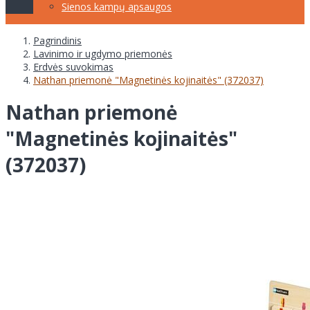
Sienos kampų apsaugos
Pagrindinis
Lavinimo ir ugdymo priemonės
Erdvės suvokimas
Nathan priemonė "Magnetinės kojinaitės" (372037)
Nathan priemonė
"Magnetinės kojinaitės"
(372037)