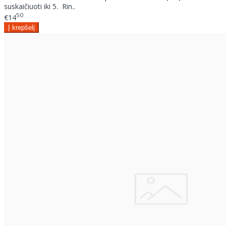
suskaičiuoti iki 5. Rin..
50
€14