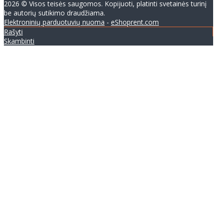
2026 © Visos teisės saugomos. Kopijuoti, platinti svetainės turinį
be autorių sutikimo draudžiama.
Elektroninių parduotuvių nuoma
-
eShoprent.com
Rašyti
Skambinti