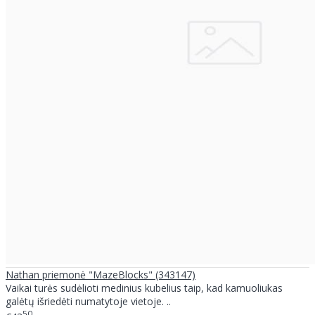
Nathan priemonė "MazeBlocks" (343147)
Vaikai turės sudėlioti medinius kubelius taip, kad kamuoliukas
galėtų išriedėti numatytoje vietoje. ..
50