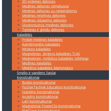
3D erdvinės dėlionės
Medinės dėlionės rėmeliuose
Medinės dėlionės su rankenėlėmis
Medinės reljefinės dėlionės
Medinės rūšiavimo dėlionės
Sluoksniuotos medinės dėlionės
Teminės ir grindų dėlionės
Kaladėlės
Frobel medinės kaladėlės
Kamštmedžio kaladėlės
Kitokios kaladėlės
Magnetinės, lengvos kaladėlės TUKI
Magnetinės, minkštos kaladėlės Jollyheap
Medinės kaladėlės
Minkštos kaladėlės Mammutico
Smėlio ir vandens žaislai
Konstruktoriai
Bioblo konstruktoriai
FischerTechnik Education konstruktoriai
Hubelino konstruktoriai
Incastro konstruktoriai
LaQ konstruktoriai
Magnetiniai PowerClix konstruktoriai
PlanToys konstruktoriai