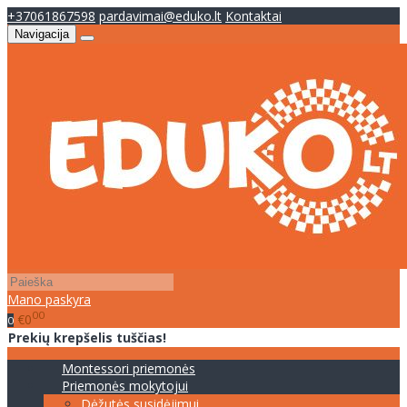
+37061867598
pardavimai@eduko.lt
Kontaktai
Navigacija
Mano paskyra
00
€0
0
Prekių krepšelis tuščias!
Montessori priemonės
Priemonės mokytojui
Dėžutės susidėjimui