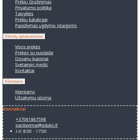
Prekių Grąžinimas
Privatumo politika
Taisyklės
Prekių katalogai
Pasiūlymas ugdymo įstaigoms
Klientų aptarnavimas
Visos prekės
Prekės su nuolaida
Dovanų kuponai
Svetainės medis
Kontaktai
Klientams
Klientams
Užsakymų istorija
Kontaktai
+37061867598
pardavimai@eduko.lt
I-V: 8:00 - 17:00