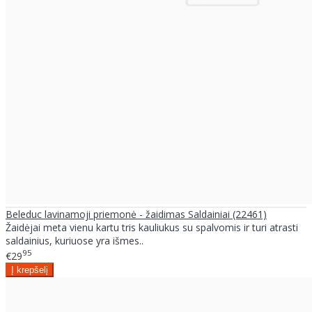
Beleduc lavinamoji priemonė - žaidimas Saldainiai (22461)
Žaidėjai meta vienu kartu tris kauliukus su spalvomis ir turi atrasti
saldainius, kuriuose yra išmes..
95
€29