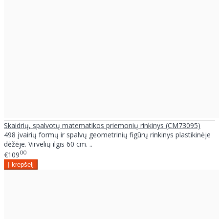
Skaidrių, spalvotų matematikos priemonių rinkinys (CM73095)
498 įvairių formų ir spalvų geometrinių figūrų rinkinys plastikinėje
dėžėje. Virvelių ilgis 60 cm. ..
00
€109