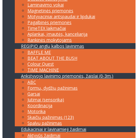
Laminavimo vokai
Magnetinės priemonės
Motyvaciniai antspaudai ir lipdukai
Pagalbinės priemonės
TimeTEX laikmačiai
Aplankai, įmautės, kanceliarija
Rankinės mokytojams
REGIPIO anglų kalbos lavinimas
BAFFLE ME
BEAT ABOUT THE BUSH
Colour Quest
TIME MACHINE
Ankstyvojo lavinimo priemonės, žaislai (0-3m.)
ABC
Formų, dydžių pažinimas
Garsai
Jutimai (sensorika)
Koordinacija
Motorika
Skaičių pažinimas (123)
Spalvų pažinimas
Edukaciniai ir lavinamieji žaidimai
Aktyvūs žaidimai