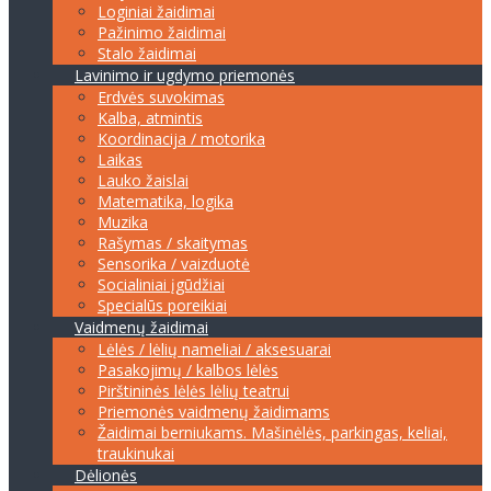
Loginiai žaidimai
Pažinimo žaidimai
Stalo žaidimai
Lavinimo ir ugdymo priemonės
Erdvės suvokimas
Kalba, atmintis
Koordinacija / motorika
Laikas
Lauko žaislai
Matematika, logika
Muzika
Rašymas / skaitymas
Sensorika / vaizduotė
Socialiniai įgūdžiai
Specialūs poreikiai
Vaidmenų žaidimai
Lėlės / lėlių nameliai / aksesuarai
Pasakojimų / kalbos lėlės
Pirštininės lėlės lėlių teatrui
Priemonės vaidmenų žaidimams
Žaidimai berniukams. Mašinėlės, parkingas, keliai,
traukinukai
Dėlionės