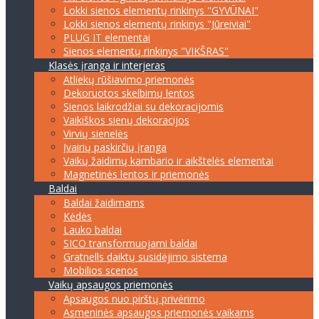
Lokki sienos elementų rinkinys "GYVŪNAI"
Lokki sienos elementų rinkinys "Jūreiviai"
PLUG IT elementai
Sienos elementų rinkinys "VIKŠRAS"
Klasės įranga ir interjeras
Atliekų rūšiavimo priemonės
Dekoruotos skelbimų lentos
Sienos laikrodžiai su dekoracijomis
Vaikiškos sienų dekoracijos
Virvių sienelės
Įvairių paskirčių įranga
Vaikų žaidimų kambario ir aikštelės elementai
Magnetinės lentos ir priemonės
Baldai
Baldai žaidimams
Kėdės
Lauko baldai
SICO transformuojami baldai
Gratnells daiktų susidėjimo sistema
Mobilios scenos
Vaikų apsaugos priemonės
Apsaugos nuo pirštų privėrimo
Asmeninės apsaugos priemonės vaikams