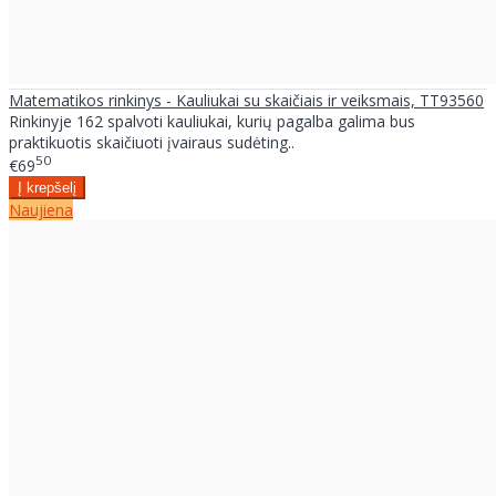
Matematikos rinkinys - Kauliukai su skaičiais ir veiksmais, TT93560
Rinkinyje 162 spalvoti kauliukai, kurių pagalba galima bus
praktikuotis skaičiuoti įvairaus sudėting..
50
€69
Naujiena