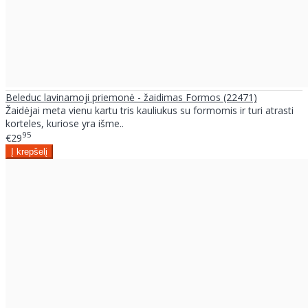
Beleduc lavinamoji priemonė - žaidimas Formos (22471)
Žaidėjai meta vienu kartu tris kauliukus su formomis ir turi atrasti
korteles, kuriose yra išme..
95
€29