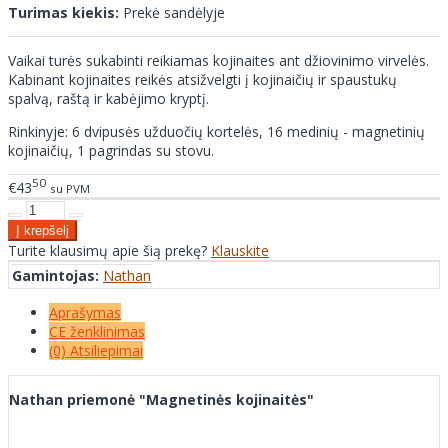
Turimas kiekis:
Prekė sandėlyje
Vaikai turės sukabinti reikiamas kojinaites ant džiovinimo virvelės.
Kabinant kojinaites reikės atsižvelgti į kojinaičių ir spaustukų
spalvą, raštą ir kabėjimo kryptį.
Rinkinyje: 6 dvipusės užduočių kortelės, 16 medinių - magnetinių
kojinaičių, 1 pagrindas su stovu.
50
€43
su PVM
Turite klausimų apie šią prekę?
Klauskite
Gamintojas:
Nathan
Aprašymas
CE ženklinimas
(0) Atsiliepimai
Nathan priemonė "Magnetinės kojinaitės"