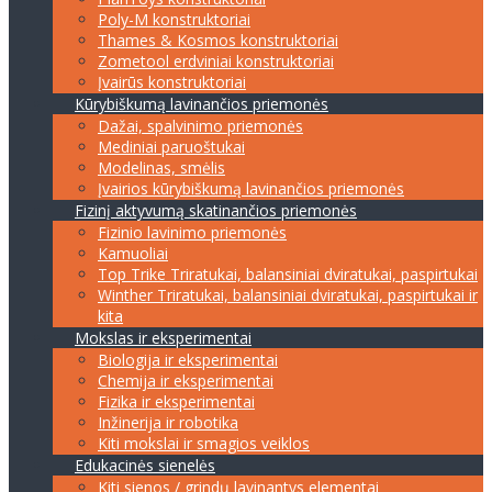
Poly-M konstruktoriai
Thames & Kosmos konstruktoriai
Zometool erdviniai konstruktoriai
Įvairūs konstruktoriai
Kūrybiškumą lavinančios priemonės
Dažai, spalvinimo priemonės
Mediniai paruoštukai
Modelinas, smėlis
Įvairios kūrybiškumą lavinančios priemonės
Fizinį aktyvumą skatinančios priemonės
Fizinio lavinimo priemonės
Kamuoliai
Top Trike Triratukai, balansiniai dviratukai, paspirtukai
Winther Triratukai, balansiniai dviratukai, paspirtukai ir
kita
Mokslas ir eksperimentai
Biologija ir eksperimentai
Chemija ir eksperimentai
Fizika ir eksperimentai
Inžinerija ir robotika
Kiti mokslai ir smagios veiklos
Edukacinės sienelės
Kiti sienos / grindų lavinantys elementai