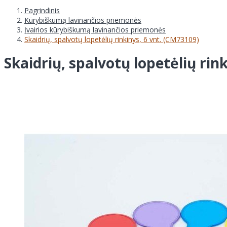
Pagrindinis
Kūrybiškumą lavinančios priemonės
Įvairios kūrybiškumą lavinančios priemonės
Skaidrių, spalvotų lopetėlių rinkinys, 6 vnt. (CM73109)
Skaidrių, spalvotų lopetėlių rin