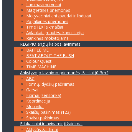
Laminavimo vokai
Magnetinės priemonės
Motyvaciniai antspaudai ir lipdukai
Pagalbinės priemonės
TimeTEX laikmačiai
Aplankai, įmautės, kanceliarija
Rankinės mokytojams
REGIPIO anglų kalbos lavinimas
BAFFLE ME
BEAT ABOUT THE BUSH
Colour Quest
TIME MACHINE
Ankstyvojo lavinimo priemonės, žaislai (0-3m.)
ABC
Formų, dydžių pažinimas
Garsai
Jutimai (sensorika)
Koordinacija
Motorika
Skaičių pažinimas (123)
Spalvų pažinimas
Edukaciniai ir lavinamieji žaidimai
Aktyvūs žaidimai