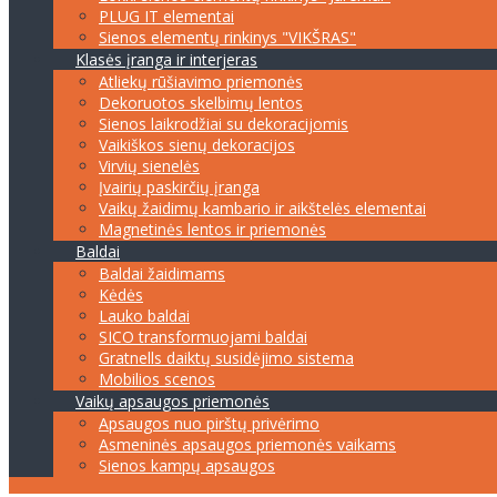
PLUG IT elementai
Sienos elementų rinkinys "VIKŠRAS"
Klasės įranga ir interjeras
Atliekų rūšiavimo priemonės
Dekoruotos skelbimų lentos
Sienos laikrodžiai su dekoracijomis
Vaikiškos sienų dekoracijos
Virvių sienelės
Įvairių paskirčių įranga
Vaikų žaidimų kambario ir aikštelės elementai
Magnetinės lentos ir priemonės
Baldai
Baldai žaidimams
Kėdės
Lauko baldai
SICO transformuojami baldai
Gratnells daiktų susidėjimo sistema
Mobilios scenos
Vaikų apsaugos priemonės
Apsaugos nuo pirštų privėrimo
Asmeninės apsaugos priemonės vaikams
Sienos kampų apsaugos