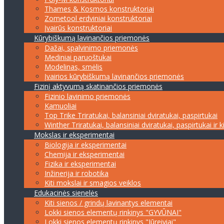
Thames & Kosmos konstruktoriai
Zometool erdviniai konstruktoriai
Įvairūs konstruktoriai
Kūrybiškumą lavinančios priemonės
Dažai, spalvinimo priemonės
Mediniai paruoštukai
Modelinas, smėlis
Įvairios kūrybiškumą lavinančios priemonės
Fizinį aktyvumą skatinančios priemonės
Fizinio lavinimo priemonės
Kamuoliai
Top Trike Triratukai, balansiniai dviratukai, paspirtukai
Winther Triratukai, balansiniai dviratukai, paspirtukai ir k
Mokslas ir eksperimentai
Biologija ir eksperimentai
Chemija ir eksperimentai
Fizika ir eksperimentai
Inžinerija ir robotika
Kiti mokslai ir smagios veiklos
Edukacinės sienelės
Kiti sienos / grindų lavinantys elementai
Lokki sienos elementų rinkinys "GYVŪNAI"
Lokki sienos elementų rinkinys "Jūreiviai"