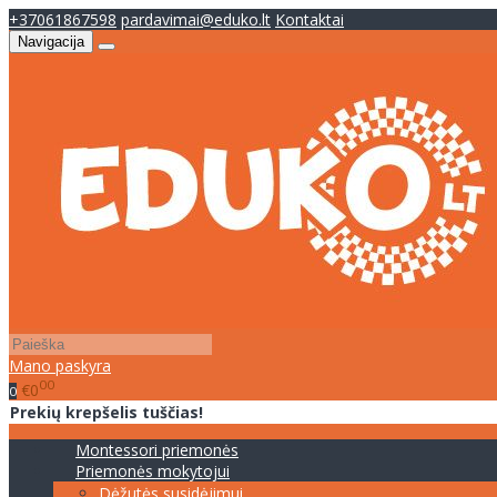
+37061867598
pardavimai@eduko.lt
Kontaktai
Navigacija
Mano paskyra
00
€0
0
Prekių krepšelis tuščias!
Montessori priemonės
Priemonės mokytojui
Dėžutės susidėjimui