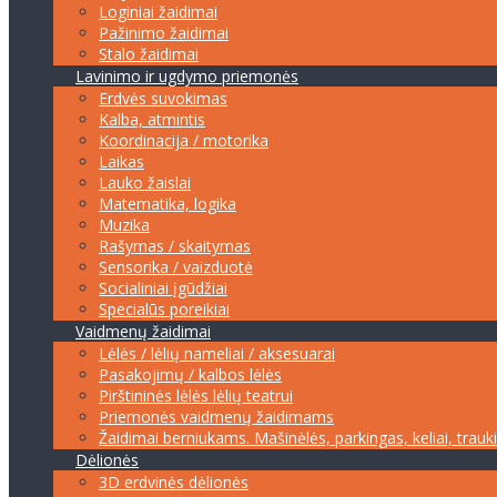
Loginiai žaidimai
Pažinimo žaidimai
Stalo žaidimai
Lavinimo ir ugdymo priemonės
Erdvės suvokimas
Kalba, atmintis
Koordinacija / motorika
Laikas
Lauko žaislai
Matematika, logika
Muzika
Rašymas / skaitymas
Sensorika / vaizduotė
Socialiniai įgūdžiai
Specialūs poreikiai
Vaidmenų žaidimai
Lėlės / lėlių nameliai / aksesuarai
Pasakojimų / kalbos lėlės
Pirštininės lėlės lėlių teatrui
Priemonės vaidmenų žaidimams
Žaidimai berniukams. Mašinėlės, parkingas, keliai, trauk
Dėlionės
3D erdvinės dėlionės