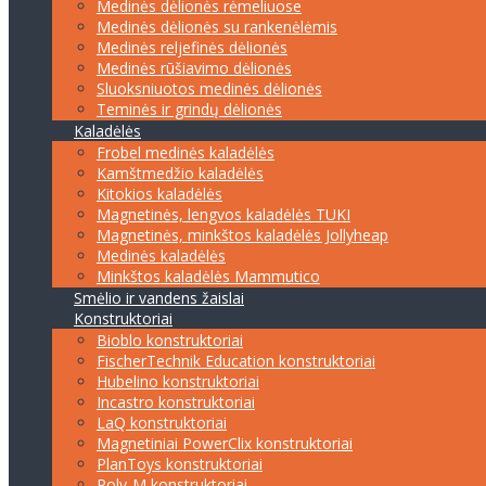
Medinės dėlionės rėmeliuose
Medinės dėlionės su rankenėlėmis
Medinės reljefinės dėlionės
Medinės rūšiavimo dėlionės
Sluoksniuotos medinės dėlionės
Teminės ir grindų dėlionės
Kaladėlės
Frobel medinės kaladėlės
Kamštmedžio kaladėlės
Kitokios kaladėlės
Magnetinės, lengvos kaladėlės TUKI
Magnetinės, minkštos kaladėlės Jollyheap
Medinės kaladėlės
Minkštos kaladėlės Mammutico
Smėlio ir vandens žaislai
Konstruktoriai
Bioblo konstruktoriai
FischerTechnik Education konstruktoriai
Hubelino konstruktoriai
Incastro konstruktoriai
LaQ konstruktoriai
Magnetiniai PowerClix konstruktoriai
PlanToys konstruktoriai
Poly-M konstruktoriai