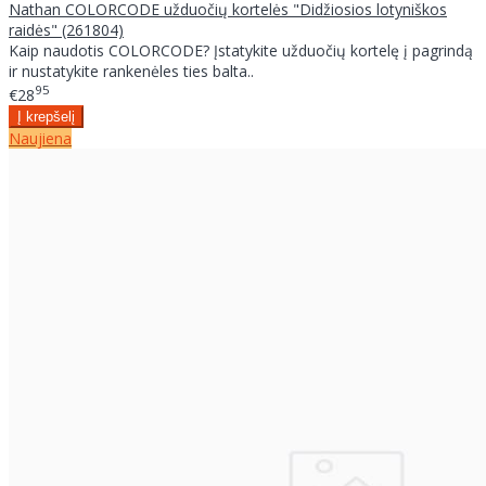
Nathan COLORCODE užduočių kortelės "Didžiosios lotyniškos
raidės" (261804)
Kaip naudotis COLORCODE? Įstatykite užduočių kortelę į pagrindą
ir nustatykite rankenėles ties balta..
95
€28
Naujiena