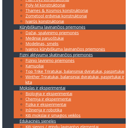
Poly-M konstruktoriai
Thames & Kosmos konstruktoriai
Zometool erdviniai konstruktoriai
Įvairūs konstruktoriai
Kūrybiškumą lavinančios priemonės
Dažai, spalvinimo priemonės
Mediniai paruoštukai
Modelinas, smėlis
Įvairios kūrybiškumą lavinančios priemonės
Fizinį aktyvumą skatinančios priemonės
Fizinio lavinimo priemonės
Kamuoliai
Top Trike Triratukai, balansiniai dviratukai, paspirtukai
Winther Triratukai, balansiniai dviratukai, paspirtukai ir
kita
Mokslas ir eksperimentai
Biologija ir eksperimentai
Chemija ir eksperimentai
Fizika ir eksperimentai
Inžinerija ir robotika
Kiti mokslai ir smagios veiklos
Edukacinės sienelės
Kiti sienos / grindų lavinantys elementai