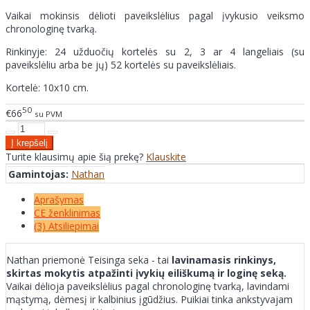
Vaikai mokinsis dėlioti paveikslėlius pagal įvykusio veiksmo
chronologinę tvarką.
Rinkinyje: 24 užduočių kortelės su 2, 3 ar 4 langeliais (su
paveikslėliu arba be jų) 52 kortelės su paveikslėliais.
Kortelė: 10x10 cm.
50
€66
su PVM
Turite klausimų apie šią prekę?
Klauskite
Gamintojas:
Nathan
Aprašymas
CE ženklinimas
(3) Atsiliepimai
Nathan priemonė Teisinga seka - tai
lavinamasis rinkinys,
skirtas mokytis atpažinti įvykių eiliškumą ir loginę seką.
Vaikai dėlioja paveikslėlius pagal chronologinę tvarką, lavindami
mąstymą, dėmesį ir kalbinius įgūdžius. Puikiai tinka ankstyvajam