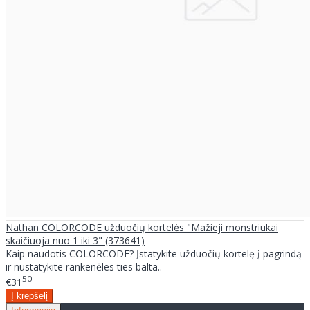
Nathan COLORCODE užduočių kortelės "Mažieji monstriukai
skaičiuoja nuo 1 iki 3" (373641)
Kaip naudotis COLORCODE? Įstatykite užduočių kortelę į pagrindą
ir nustatykite rankenėles ties balta..
50
€31