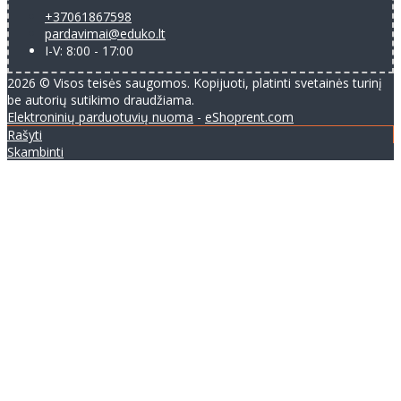
+37061867598
pardavimai@eduko.lt
I-V: 8:00 - 17:00
2026 © Visos teisės saugomos. Kopijuoti, platinti svetainės turinį
be autorių sutikimo draudžiama.
Elektroninių parduotuvių nuoma
-
eShoprent.com
Rašyti
Skambinti