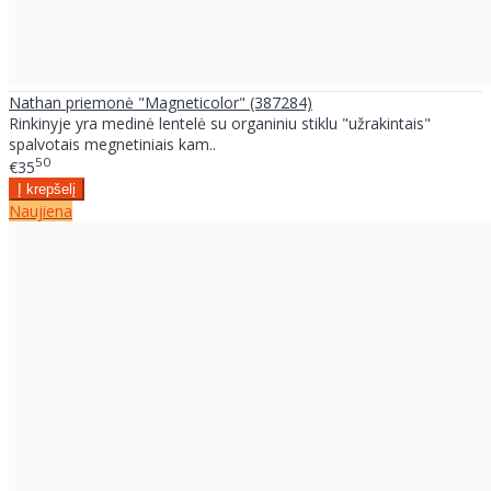
Nathan priemonė "Magneticolor" (387284)
Rinkinyje yra medinė lentelė su organiniu stiklu "užrakintais"
spalvotais megnetiniais kam..
50
€35
Naujiena