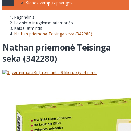
Sienos kampų apsaugos
Pagrindinis
Lavinimo ir ugdymo priemonės
Kalba, atmintis
Nathan priemonė Teisinga seka (342280)
Nathan priemonė Teisinga
seka (342280)
5
/5 | remiantis
3
kliento įvertinimu