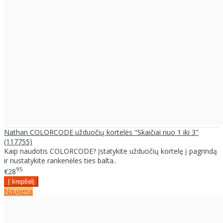
Nathan COLORCODE užduočių kortelės "Skaičiai nuo 1 iki 3"
(117755)
Kaip naudotis COLORCODE? Įstatykite užduočių kortelę į pagrindą
ir nustatykite rankenėles ties balta..
95
€28
Naujiena