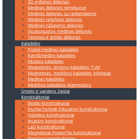
3D erdvinės dėlionės
Medinės dėlionės rėmeliuose
Medinės dėlionės su rankenėlėmis
Medinės reljefinės dėlionės
Medinės rūšiavimo dėlionės
Sluoksniuotos medinės dėlionės
Teminės ir grindų dėlionės
Kaladėlės
Frobel medinės kaladėlės
Kamštmedžio kaladėlės
Kitokios kaladėlės
Magnetinės, lengvos kaladėlės TUKI
Magnetinės, minkštos kaladėlės Jollyheap
Medinės kaladėlės
Minkštos kaladėlės Mammutico
Smėlio ir vandens žaislai
Konstruktoriai
Bioblo konstruktoriai
FischerTechnik Education konstruktoriai
Hubelino konstruktoriai
Incastro konstruktoriai
LaQ konstruktoriai
Magnetiniai PowerClix konstruktoriai
PlanToys konstruktoriai