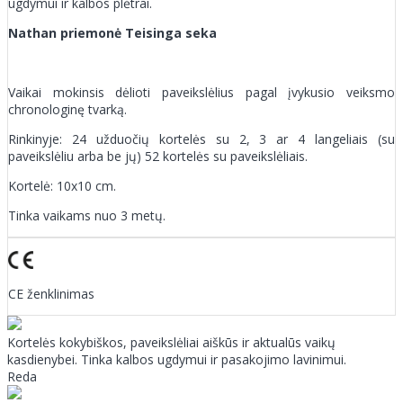
ugdymui ir kalbos plėtrai.
Nathan priemonė Teisinga seka​
Vaikai mokinsis dėlioti paveikslėlius pagal įvykusio veiksmo
chronologinę tvarką.
Rinkinyje: 24 užduočių kortelės su 2, 3 ar 4 langeliais (su
paveikslėliu arba be jų) 52 kortelės su paveikslėliais.
Kortelė: 10x10 cm.
Tinka vaikams nuo 3 metų.
CE ženklinimas
Kortelės kokybiškos, paveikslėliai aiškūs ir aktualūs vaikų
kasdienybei. Tinka kalbos ugdymui ir pasakojimo lavinimui.
Reda