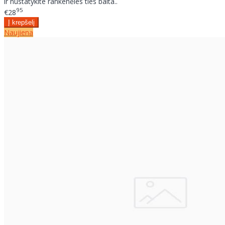
ir nustatykite rankenėles ties balta..
95
€28
Naujiena