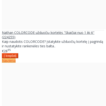
Nathan COLORCODE užduočių kortelės "Skaičiai nuo 1 iki 6"
(224255)
Kaip naudotis COLORCODE? Įstatykite užduočių kortelę į pagrindą
ir nustatykite rankenėles ties balta..
95
€28
Naujiena