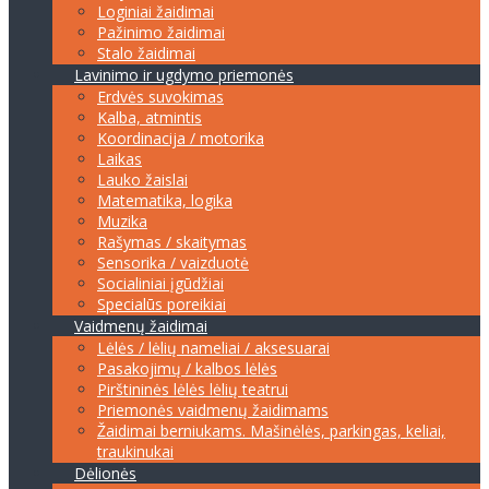
Loginiai žaidimai
Pažinimo žaidimai
Stalo žaidimai
Lavinimo ir ugdymo priemonės
Erdvės suvokimas
Kalba, atmintis
Koordinacija / motorika
Laikas
Lauko žaislai
Matematika, logika
Muzika
Rašymas / skaitymas
Sensorika / vaizduotė
Socialiniai įgūdžiai
Specialūs poreikiai
Vaidmenų žaidimai
Lėlės / lėlių nameliai / aksesuarai
Pasakojimų / kalbos lėlės
Pirštininės lėlės lėlių teatrui
Priemonės vaidmenų žaidimams
Žaidimai berniukams. Mašinėlės, parkingas, keliai,
traukinukai
Dėlionės