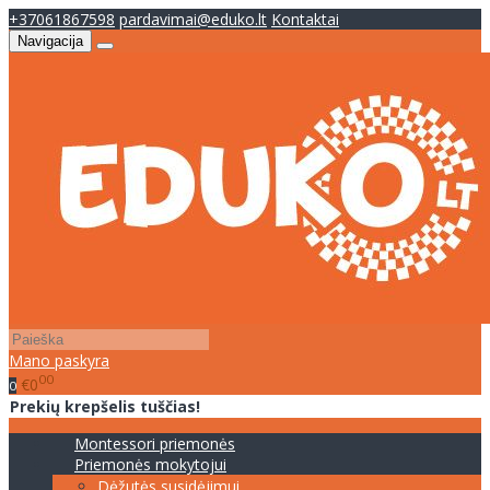
+37061867598
pardavimai@eduko.lt
Kontaktai
Navigacija
Mano paskyra
00
€0
0
Prekių krepšelis tuščias!
Montessori priemonės
Priemonės mokytojui
Dėžutės susidėjimui