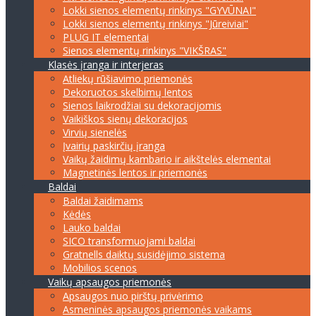
Lokki sienos elementų rinkinys "GYVŪNAI"
Lokki sienos elementų rinkinys "Jūreiviai"
PLUG IT elementai
Sienos elementų rinkinys "VIKŠRAS"
Klasės įranga ir interjeras
Atliekų rūšiavimo priemonės
Dekoruotos skelbimų lentos
Sienos laikrodžiai su dekoracijomis
Vaikiškos sienų dekoracijos
Virvių sienelės
Įvairių paskirčių įranga
Vaikų žaidimų kambario ir aikštelės elementai
Magnetinės lentos ir priemonės
Baldai
Baldai žaidimams
Kėdės
Lauko baldai
SICO transformuojami baldai
Gratnells daiktų susidėjimo sistema
Mobilios scenos
Vaikų apsaugos priemonės
Apsaugos nuo pirštų privėrimo
Asmeninės apsaugos priemonės vaikams