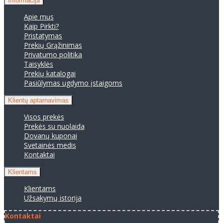
Informacija
Apie mus
Kaip Pirkti?
Pristatymas
Prekių Grąžinimas
Privatumo politika
Taisyklės
Prekių katalogai
Pasiūlymas ugdymo įstaigoms
Klientų aptarnavimas
Visos prekės
Prekės su nuolaida
Dovanų kuponai
Svetainės medis
Kontaktai
Klientams
Klientams
Užsakymų istorija
Kontaktai