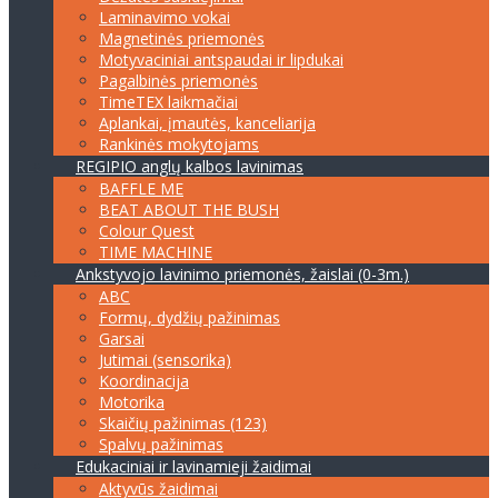
Laminavimo vokai
Magnetinės priemonės
Motyvaciniai antspaudai ir lipdukai
Pagalbinės priemonės
TimeTEX laikmačiai
Aplankai, įmautės, kanceliarija
Rankinės mokytojams
REGIPIO anglų kalbos lavinimas
BAFFLE ME
BEAT ABOUT THE BUSH
Colour Quest
TIME MACHINE
Ankstyvojo lavinimo priemonės, žaislai (0-3m.)
ABC
Formų, dydžių pažinimas
Garsai
Jutimai (sensorika)
Koordinacija
Motorika
Skaičių pažinimas (123)
Spalvų pažinimas
Edukaciniai ir lavinamieji žaidimai
Aktyvūs žaidimai