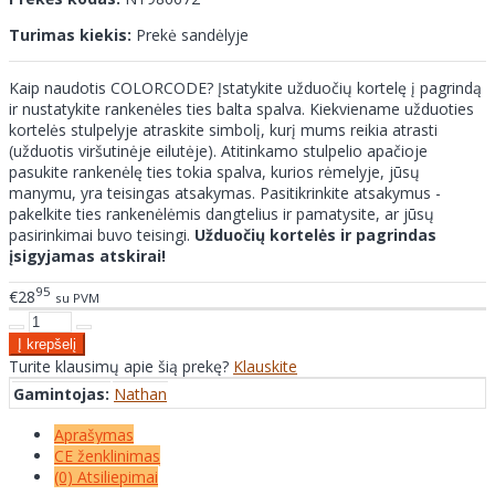
Turimas kiekis:
Prekė sandėlyje
Kaip naudotis COLORCODE? Įstatykite užduočių kortelę į pagrindą
ir nustatykite rankenėles ties balta spalva. Kiekviename užduoties
kortelės stulpelyje atraskite simbolį, kurį mums reikia atrasti
(užduotis viršutinėje eilutėje). Atitinkamo stulpelio apačioje
pasukite rankenėlę ties tokia spalva, kurios rėmelyje, jūsų
manymu, yra teisingas atsakymas. Pasitikrinkite atsakymus -
pakelkite ties rankenėlėmis dangtelius ir pamatysite, ar jūsų
pasirinkimai buvo teisingi.
Užduočių kortelės ir pagrindas
įsigyjamas atskirai!
95
€28
su PVM
Turite klausimų apie šią prekę?
Klauskite
Gamintojas:
Nathan
Aprašymas
CE ženklinimas
(0) Atsiliepimai