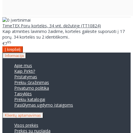
TimeTEX Porų kortelės, 34 vnt. dėžutėje (TT10824)
Kaip atminties lavinimo žaidime, korteles galėsite suporuoti į 17
porų. 34 kortelės su 2 identi6komi..
95
€7
Informacija
Apie mus
Kaip Pirkti?
Pristatymas
Prekių Grąžinimas
Privatumo politika
Taisyklės
Prekių katalogai
Pasiūlymas ugdymo įstaigoms
Klientų aptarnavimas
Visos prekės
Prekės su nuolaida