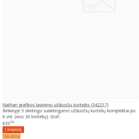
Nathan grafikos lavinimo užduočių kortelės (342217)
Rinkinyje 5 skirtingo sudėtingumo užduočių kortelių komplektai po
6 vnt. (viso 30 kortelių). Graf..
50
€35
Naujiena