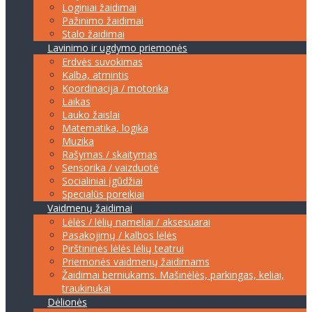
Loginiai žaidimai
Pažinimo žaidimai
Stalo žaidimai
Lavinimo ir ugdymo priemonės
Erdvės suvokimas
Kalba, atmintis
Koordinacija / motorika
Laikas
Lauko žaislai
Matematika, logika
Muzika
Rašymas / skaitymas
Sensorika / vaizduotė
Socialiniai įgūdžiai
Specialūs poreikiai
Vaidmenų žaidimai
Lėlės / lėlių nameliai / aksesuarai
Pasakojimų / kalbos lėlės
Pirštininės lėlės lėlių teatrui
Priemonės vaidmenų žaidimams
Žaidimai berniukams. Mašinėlės, parkingas, keliai,
traukinukai
Dėlionės