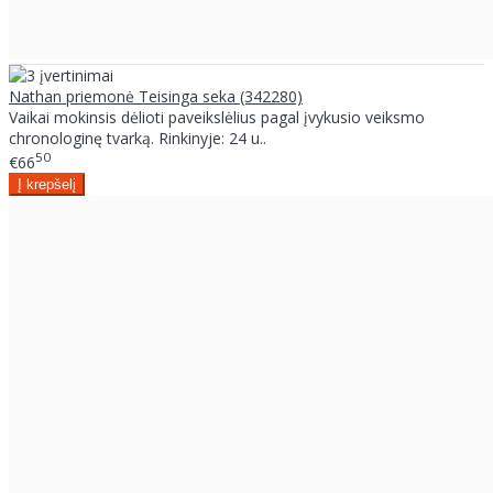
Nathan priemonė Teisinga seka (342280)
Vaikai mokinsis dėlioti paveikslėlius pagal įvykusio veiksmo
chronologinę tvarką. Rinkinyje: 24 u..
50
€66