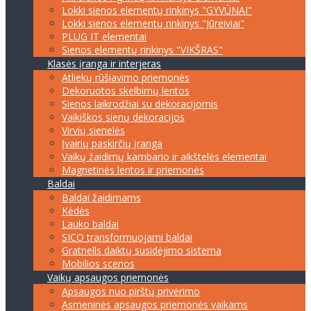
Lokki sienos elementų rinkinys "GYVŪNAI"
Lokki sienos elementų rinkinys "Jūreiviai"
PLUG IT elementai
Sienos elementų rinkinys "VIKŠRAS"
Klasės įranga ir interjeras
Atliekų rūšiavimo priemonės
Dekoruotos skelbimų lentos
Sienos laikrodžiai su dekoracijomis
Vaikiškos sienų dekoracijos
Virvių sienelės
Įvairių paskirčių įranga
Vaikų žaidimų kambario ir aikštelės elementai
Magnetinės lentos ir priemonės
Baldai
Baldai žaidimams
Kėdės
Lauko baldai
SICO transformuojami baldai
Gratnells daiktų susidėjimo sistema
Mobilios scenos
Vaikų apsaugos priemonės
Apsaugos nuo pirštų privėrimo
Asmeninės apsaugos priemonės vaikams