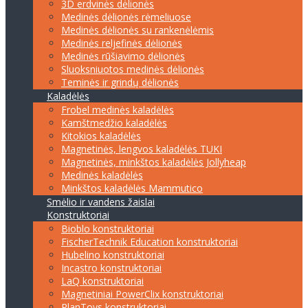
3D erdvinės dėlionės
Medinės dėlionės rėmeliuose
Medinės dėlionės su rankenėlėmis
Medinės reljefinės dėlionės
Medinės rūšiavimo dėlionės
Sluoksniuotos medinės dėlionės
Teminės ir grindų dėlionės
Kaladėlės
Frobel medinės kaladėlės
Kamštmedžio kaladėlės
Kitokios kaladėlės
Magnetinės, lengvos kaladėlės TUKI
Magnetinės, minkštos kaladėlės Jollyheap
Medinės kaladėlės
Minkštos kaladėlės Mammutico
Smėlio ir vandens žaislai
Konstruktoriai
Bioblo konstruktoriai
FischerTechnik Education konstruktoriai
Hubelino konstruktoriai
Incastro konstruktoriai
LaQ konstruktoriai
Magnetiniai PowerClix konstruktoriai
PlanToys konstruktoriai