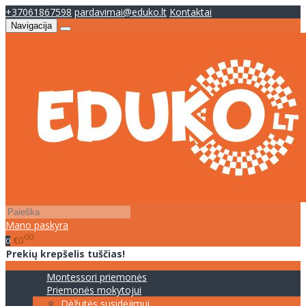
+37061867598
pardavimai@eduko.lt
Kontaktai
Navigacija
Mano paskyra
00
€0
0
Prekių krepšelis tuščias!
Montessori priemonės
Priemonės mokytojui
Dėžutės susidėjimui