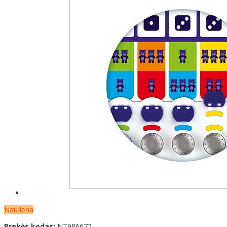
Naujiena
Prekės kodas:
NT986672