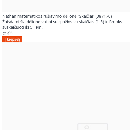
Nathan matematikos rūšiavimo dėlionė “Skaičiai“ (387170)
Žaisdami šia dėlione vaikai susipažins su skaičiais (1-5) ir išmoks
suskaičiuoti iki 5. Rin..
50
€14