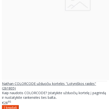
Nathan COLORCODE užduočių kortelės "Lotyniškos raidės"
(261805)
Kaip naudotis COLORCODE? Įstatykite užduočių kortelę į pagrindą
ir nustatykite rankenėles ties balta..
95
€28