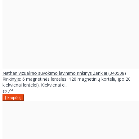
Nathan vizualinio suvokimo lavinimo rinkinys Ženklai (340508)
Rinkinyje: 6 magnetinės lentelės, 120 magnetinių kortelių (po 20
kiekvienai lentelei). Kiekvienai ei..
50
€27