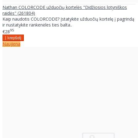
Nathan COLORCODE užduočių kortelės "Didžiosios lotyniškos
raidės" (261804)
Kaip naudotis COLORCODE? Įstatykite užduočių kortelę į pagrindą
ir nustatykite rankenėles ties balta..
95
€28
Naujiena