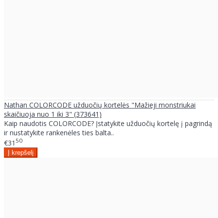
Nathan COLORCODE užduočių kortelės "Mažieji monstriukai
skaičiuoja nuo 1 iki 3" (373641)
Kaip naudotis COLORCODE? Įstatykite užduočių kortelę į pagrindą
ir nustatykite rankenėles ties balta..
50
€31