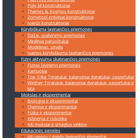
Poly-M konstruktoriai
Thames & Kosmos konstruktoriai
Zometool erdviniai konstruktoriai
Įvairūs konstruktoriai
Kūrybiškumą lavinančios priemonės
Dažai, spalvinimo priemonės
Mediniai paruoštukai
Modelinas, smėlis
Įvairios kūrybiškumą lavinančios priemonės
Fizinį aktyvumą skatinančios priemonės
Fizinio lavinimo priemonės
Kamuoliai
Top Trike Triratukai, balansiniai dviratukai, paspirtukai
Winther Triratukai, balansiniai dviratukai, paspirtukai ir
kita
Mokslas ir eksperimentai
Biologija ir eksperimentai
Chemija ir eksperimentai
Fizika ir eksperimentai
Inžinerija ir robotika
Kiti mokslai ir smagios veiklos
Edukacinės sienelės
Kiti sienos / grindų lavinantys elementai