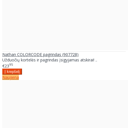
Nathan COLORCODE pagrindas (907728)
Užduočių kortelės ir pagrindas įsigyjamas atskirai! ..
95
€23
Naujiena