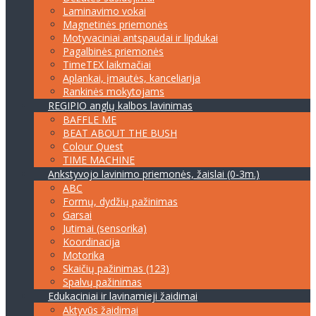
Laminavimo vokai
Magnetinės priemonės
Motyvaciniai antspaudai ir lipdukai
Pagalbinės priemonės
TimeTEX laikmačiai
Aplankai, įmautės, kanceliarija
Rankinės mokytojams
REGIPIO anglų kalbos lavinimas
BAFFLE ME
BEAT ABOUT THE BUSH
Colour Quest
TIME MACHINE
Ankstyvojo lavinimo priemonės, žaislai (0-3m.)
ABC
Formų, dydžių pažinimas
Garsai
Jutimai (sensorika)
Koordinacija
Motorika
Skaičių pažinimas (123)
Spalvų pažinimas
Edukaciniai ir lavinamieji žaidimai
Aktyvūs žaidimai