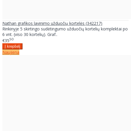
Nathan grafikos lavinimo užduočių kortelės (342217)
Rinkinyje 5 skirtingo sudėtingumo užduočių kortelių komplektai po
6 vnt. (viso 30 kortelių). Graf..
50
€35
Naujiena