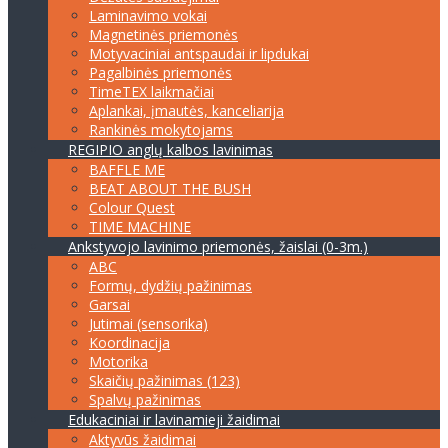
Laminavimo vokai
Magnetinės priemonės
Motyvaciniai antspaudai ir lipdukai
Pagalbinės priemonės
TimeTEX laikmačiai
Aplankai, įmautės, kanceliarija
Rankinės mokytojams
REGIPIO anglų kalbos lavinimas
BAFFLE ME
BEAT ABOUT THE BUSH
Colour Quest
TIME MACHINE
Ankstyvojo lavinimo priemonės, žaislai (0-3m.)
ABC
Formų, dydžių pažinimas
Garsai
Jutimai (sensorika)
Koordinacija
Motorika
Skaičių pažinimas (123)
Spalvų pažinimas
Edukaciniai ir lavinamieji žaidimai
Aktyvūs žaidimai