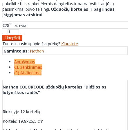
pakelkite ties rankenėlėmis dangtelius ir pamatysite, ar jūsų
pasirinkimai buvo teisingi.
Užduočių kortelės ir pagrindas
įsigyjamas atskirai!
95
€28
su PVM
Turite klausimų apie šią prekę?
Klauskite
Gamintojas:
Nathan
Aprašymas
CE ženklinimas
(0) Atsiliepimai
Nathan COLORCODE užduočių kortelės "Didžiosios
lotyniškos raidės"
Rinkinyje 12 kortelių.
Kortelė: 19,8x26,5 cm.