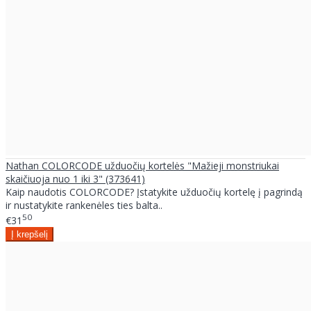
Nathan COLORCODE užduočių kortelės "Mažieji monstriukai
skaičiuoja nuo 1 iki 3" (373641)
Kaip naudotis COLORCODE? Įstatykite užduočių kortelę į pagrindą
ir nustatykite rankenėles ties balta..
50
€31