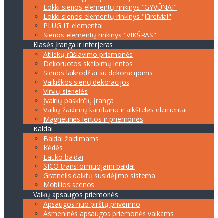
Lokki sienos elementų rinkinys "GYVŪNAI"
Lokki sienos elementų rinkinys "Jūreiviai"
PLUG IT elementai
Sienos elementų rinkinys "VIKŠRAS"
Klasės įranga ir interjeras
Atliekų rūšiavimo priemonės
Dekoruotos skelbimų lentos
Sienos laikrodžiai su dekoracijomis
Vaikiškos sienų dekoracijos
Virvių sienelės
Įvairių paskirčių įranga
Vaikų žaidimų kambario ir aikštelės elementai
Magnetinės lentos ir priemonės
Baldai
Baldai žaidimams
Kėdės
Lauko baldai
SICO transformuojami baldai
Gratnells daiktų susidėjimo sistema
Mobilios scenos
Vaikų apsaugos priemonės
Apsaugos nuo pirštų privėrimo
Asmeninės apsaugos priemonės vaikams