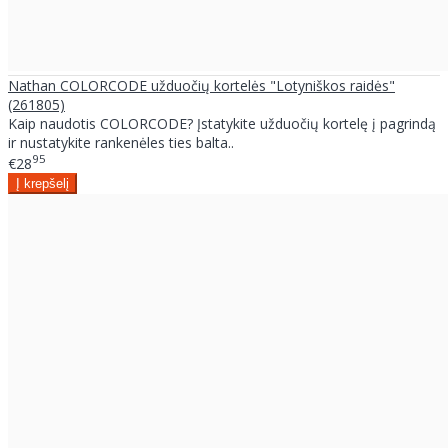
Nathan COLORCODE užduočių kortelės "Lotyniškos raidės"
(261805)
Kaip naudotis COLORCODE? Įstatykite užduočių kortelę į pagrindą
ir nustatykite rankenėles ties balta..
95
€28