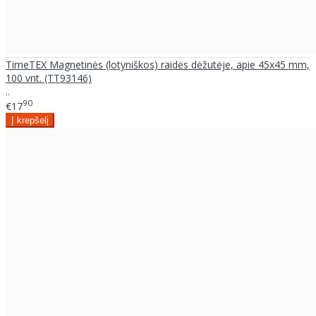
TimeTEX Magnetinės (lotyniškos) raidės dėžutėje, apie 45x45 mm,
100 vnt. (TT93146)
..
90
€17