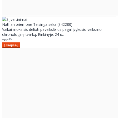
Nathan priemonė Teisinga seka (342280)
Vaikai mokinsis dėlioti paveikslėlius pagal įvykusio veiksmo
chronologinę tvarką. Rinkinyje: 24 u..
50
€66