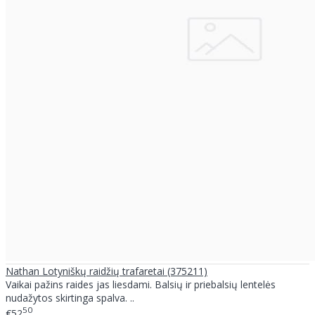
Nathan Lotyniškų raidžių trafaretai (375211)
Vaikai pažins raides jas liesdami. Balsių ir priebalsių lentelės
nudažytos skirtinga spalva. ..
50
€52