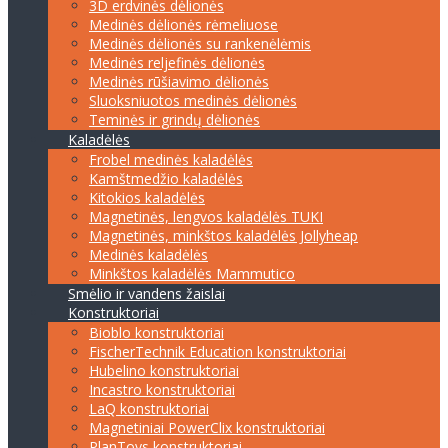
3D erdvinės dėlionės
Medinės dėlionės rėmeliuose
Medinės dėlionės su rankenėlėmis
Medinės reljefinės dėlionės
Medinės rūšiavimo dėlionės
Sluoksniuotos medinės dėlionės
Teminės ir grindų dėlionės
Kaladėlės
Frobel medinės kaladėlės
Kamštmedžio kaladėlės
Kitokios kaladėlės
Magnetinės, lengvos kaladėlės TUKI
Magnetinės, minkštos kaladėlės Jollyheap
Medinės kaladėlės
Minkštos kaladėlės Mammutico
Smėlio ir vandens žaislai
Konstruktoriai
Bioblo konstruktoriai
FischerTechnik Education konstruktoriai
Hubelino konstruktoriai
Incastro konstruktoriai
LaQ konstruktoriai
Magnetiniai PowerClix konstruktoriai
PlanToys konstruktoriai