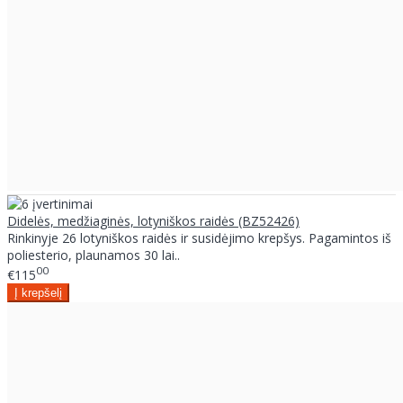
Didelės, medžiaginės, lotyniškos raidės (BZ52426)
Rinkinyje 26 lotyniškos raidės ir susidėjimo krepšys. Pagamintos iš
poliesterio, plaunamos 30 lai..
00
€115