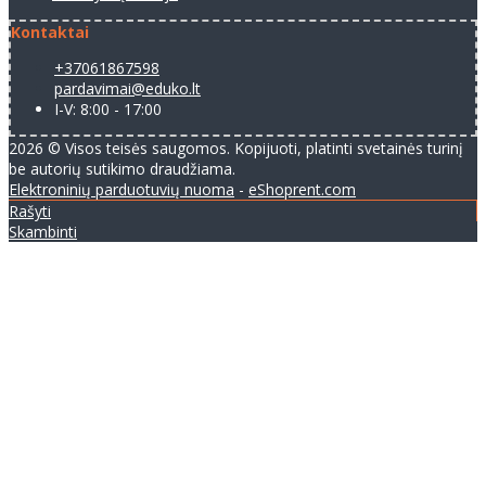
Kontaktai
+37061867598
pardavimai@eduko.lt
I-V: 8:00 - 17:00
2026 © Visos teisės saugomos. Kopijuoti, platinti svetainės turinį
be autorių sutikimo draudžiama.
Elektroninių parduotuvių nuoma
-
eShoprent.com
Rašyti
Skambinti