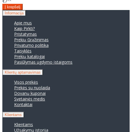
€7
Informacija
Apie mus
Kaip Pirkti?
Pristatymas
Prekių Grąžinimas
Privatumo politika
Taisyklės
Prekių katalogai
Pasiūlymas ugdymo įstaigoms
Klientų aptarnavimas
Visos prekės
Prekės su nuolaida
Dovanų kuponai
Svetainės medis
Kontaktai
Klientams
Klientams
Užsakymų istorija