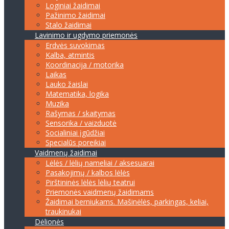
Loginiai žaidimai
Pažinimo žaidimai
Stalo žaidimai
Lavinimo ir ugdymo priemonės
Erdvės suvokimas
Kalba, atmintis
Koordinacija / motorika
Laikas
Lauko žaislai
Matematika, logika
Muzika
Rašymas / skaitymas
Sensorika / vaizduotė
Socialiniai įgūdžiai
Specialūs poreikiai
Vaidmenų žaidimai
Lėlės / lėlių nameliai / aksesuarai
Pasakojimų / kalbos lėlės
Pirštininės lėlės lėlių teatrui
Priemonės vaidmenų žaidimams
Žaidimai berniukams. Mašinėlės, parkingas, keliai,
traukinukai
Dėlionės