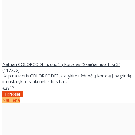
Nathan COLORCODE užduočių kortelės "Skaičiai nuo 1 iki 3"
(117755)
Kaip naudotis COLORCODE? Įstatykite užduočių kortelę į pagrindą
ir nustatykite rankenėles ties balta..
95
€28
Naujiena