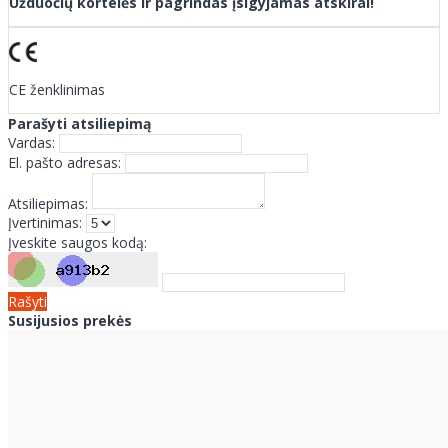
Užduočių kortelės ir pagrindas įsigyjamas atskirai!
CE ženklinimas
Parašyti atsiliepimą
Vardas:
El. pašto adresas:
Atsiliepimas:
Įvertinimas:
Įveskite saugos kodą:
Rašyti
Susijusios prekės