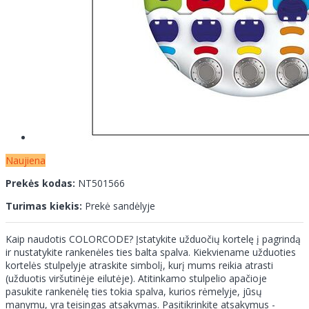
Naujiena
Prekės kodas:
NT501566
Turimas kiekis:
Prekė sandėlyje
Kaip naudotis COLORCODE? Įstatykite užduočių kortelę į pagrindą
ir nustatykite rankenėles ties balta spalva. Kiekviename užduoties
kortelės stulpelyje atraskite simbolį, kurį mums reikia atrasti
(užduotis viršutinėje eilutėje). Atitinkamo stulpelio apačioje
pasukite rankenėlę ties tokia spalva, kurios rėmelyje, jūsų
manymu, yra teisingas atsakymas. Pasitikrinkite atsakymus -