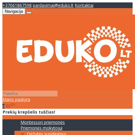
+37061867598
pardavimai@eduko.lt
Kontaktai
Navigacija
Mano paskyra
00
€0
0
Prekių krepšelis tuščias!
Montessori priemonės
Priemonės mokytojui
Dėžutės susidėjimui