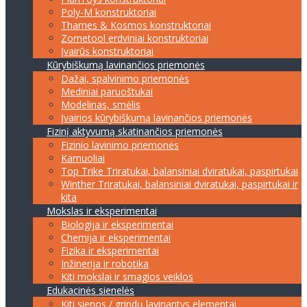
Poly-M konstruktoriai
Thames & Kosmos konstruktoriai
Zometool erdviniai konstruktoriai
Įvairūs konstruktoriai
Kūrybiškumą lavinančios priemonės
Dažai, spalvinimo priemonės
Mediniai paruoštukai
Modelinas, smėlis
Įvairios kūrybiškumą lavinančios priemonės
Fizinį aktyvumą skatinančios priemonės
Fizinio lavinimo priemonės
Kamuoliai
Top Trike Triratukai, balansiniai dviratukai, paspirtukai
Winther Triratukai, balansiniai dviratukai, paspirtukai ir
kita
Mokslas ir eksperimentai
Biologija ir eksperimentai
Chemija ir eksperimentai
Fizika ir eksperimentai
Inžinerija ir robotika
Kiti mokslai ir smagios veiklos
Edukacinės sienelės
Kiti sienos / grindų lavinantys elementai