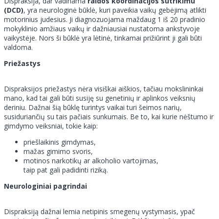
Dispraksija, dar vadinama
raidos koordinacijos sutrikimu
(DCD)
, yra neurologinė būklė, kuri paveikia vaikų gebėjimą atlikti
motorinius judesius. Ji diagnozuojama maždaug 1 iš 20 pradinio
mokyklinio amžiaus vaikų ir dažniausiai nustatoma ankstyvoje
vaikystėje. Nors ši būklė yra lėtinė, tinkamai prižiūrint ji gali būti
valdoma.
Priežastys
Dispraksijos priežastys nėra visiškai aiškios, tačiau mokslininkai
mano, kad tai gali būti susiję su genetinių ir aplinkos veiksnių
deriniu. Dažnai šią būklę turintys vaikai turi šeimos narių,
susiduriančių su tais pačiais sunkumais. Be to, kai kurie nėštumo ir
gimdymo veiksniai, tokie kaip:
priešlaikinis gimdymas,
mažas gimimo svoris,
motinos narkotikų ar alkoholio vartojimas,
taip pat gali padidinti riziką.
Neurologiniai pagrindai
Dispraksiją dažnai lemia netipinis smegenų vystymasis, ypač