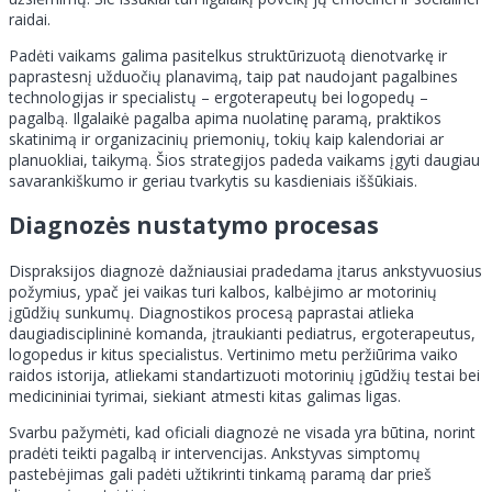
raidai.
Padėti vaikams galima pasitelkus struktūrizuotą dienotvarkę ir
paprastesnį užduočių planavimą, taip pat naudojant pagalbines
technologijas ir specialistų – ergoterapeutų bei logopedų –
pagalbą. Ilgalaikė pagalba apima nuolatinę paramą, praktikos
skatinimą ir organizacinių priemonių, tokių kaip kalendoriai ar
planuokliai, taikymą. Šios strategijos padeda vaikams įgyti daugiau
savarankiškumo ir geriau tvarkytis su kasdieniais iššūkiais.
Diagnozės nustatymo procesas
Dispraksijos diagnozė dažniausiai pradedama įtarus ankstyvuosius
požymius, ypač jei vaikas turi kalbos, kalbėjimo ar motorinių
įgūdžių sunkumų. Diagnostikos procesą paprastai atlieka
daugiadisciplininė komanda, įtraukianti pediatrus, ergoterapeutus,
logopedus ir kitus specialistus. Vertinimo metu peržiūrima vaiko
raidos istorija, atliekami standartizuoti motorinių įgūdžių testai bei
medicininiai tyrimai, siekiant atmesti kitas galimas ligas.
Svarbu pažymėti, kad oficiali diagnozė ne visada yra būtina, norint
pradėti teikti pagalbą ir intervencijas. Ankstyvas simptomų
pastebėjimas gali padėti užtikrinti tinkamą paramą dar prieš