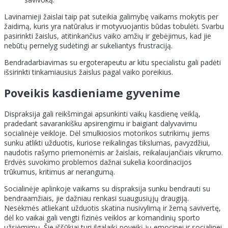
Lavinamieji žaislai taip pat suteikia galimybę vaikams mokytis per
žaidimą, kuris yra natūralus ir motyvuojantis būdas tobulėti. Svarbu
pasirinkti žaislus, atitinkančius vaiko amžių ir gebėjimus, kad jie
nebūtų pernelyg sudėtingi ar sukeliantys frustraciją.
Bendradarbiavimas su ergoterapeutu ar kitu specialistu gali padėti
išsirinkti tinkamiausius žaislus pagal vaiko poreikius.
Poveikis kasdieniame gyvenime
Dispraksija gali reikšmingai apsunkinti vaikų kasdienę veiklą,
pradedant savarankišku apsirengimu ir baigiant dalyvavimu
socialinėje veikloje. Dėl smulkiosios motorikos sutrikimų jiems
sunku atlikti užduotis, kuriose reikalingas tikslumas, pavyzdžiui,
naudotis rašymo priemonėmis ar žaislais, reikalaujančiais vikrumo.
Erdvės suvokimo problemos dažnai sukelia koordinacijos
trūkumus, kritimus ar nerangumą.
Socialinėje aplinkoje vaikams su dispraksija sunku bendrauti su
bendraamžiais, jie dažniau renkasi suaugusiųjų draugiją.
Nesėkmės atliekant užduotis skatina nusivylimą ir žemą savivertę,
dėl ko vaikai gali vengti fizinės veiklos ar komandinių sporto
užsiėmimų. Šie iššūkiai turi ilgalaikį poveikį jų emocinei ir socialinei