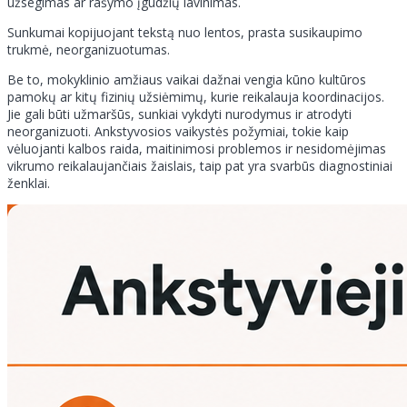
užsegimas ar rašymo įgūdžių lavinimas.
Sunkumai kopijuojant tekstą nuo lentos, prasta susikaupimo
trukmė, neorganizuotumas.
Be to, mokyklinio amžiaus vaikai dažnai vengia kūno kultūros
pamokų ar kitų fizinių užsiėmimų, kurie reikalauja koordinacijos.
Jie gali būti užmaršūs, sunkiai vykdyti nurodymus ir atrodyti
neorganizuoti. Ankstyvosios vaikystės požymiai, tokie kaip
vėluojanti kalbos raida, maitinimosi problemos ir nesidomėjimas
vikrumo reikalaujančiais žaislais, taip pat yra svarbūs diagnostiniai
ženklai.