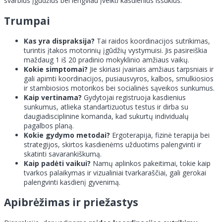
svarbius įgūdžius bei lengviau įveikti kasdienius iššūkius.
Trumpai
Kas yra dispraksija?
Tai raidos koordinacijos sutrikimas,
turintis įtakos motorinių įgūdžių vystymuisi. Jis pasireiškia
maždaug 1 iš 20 pradinio mokyklinio amžiaus vaikų.
Kokie simptomai?
Jie skiriasi įvairiais amžiaus tarpsniais ir
gali apimti koordinacijos, pusiausvyros, kalbos, smulkiosios
ir stambiosios motorikos bei socialinės sąveikos sunkumus.
Kaip vertinama?
Gydytojai registruoja kasdienius
sunkumus, atlieka standartizuotus testus ir dirba su
daugiadisciplinine komanda, kad sukurtų individualų
pagalbos planą.
Kokie gydymo metodai?
Ergoterapija, fizinė terapija bei
strategijos, skirtos kasdienėms užduotims palengvinti ir
skatinti savarankiškumą.
Kaip padėti vaikui?
Namų aplinkos pakeitimai, tokie kaip
tvarkos palaikymas ir vizualiniai tvarkaraščiai, gali gerokai
palengvinti kasdienį gyvenimą.
Apibrėžimas ir priežastys