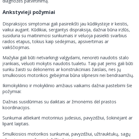
diagnozės patvirtinimą.
Ankstyvieji požymiai
Dispraksijos simptomai gali pasireikšti jau kūdikystėje ir keistis,
vaikui augant. Kūdikiai, sergantys dispraksija, dažnai būna irzlūs,
susiduria su maitinimosi sunkumais ir vėluoja pasiekti svarbius
raidos etapus, tokius kaip sėdėjimas, apsivertimas ar
vaikščiojimas.
Mažyliai gali būti netvarkingi valgydami, nenorėti naudotis stalo
įrankiais, vėluoti mokytis naudotis tualetu. Taip pat jiems gali būti
sunku žaisti su dėlionėmis ar konstrukciniais žaislais, nes jų
smulkiosios motorikos gebėjimai būna silpnesni nei bendraamžių.
Ikimokyklinio ir mokyklinio amžiaus vaikams dažnai pastebimi šie
požymiai:
Dažnas susidūrimas su daiktais ar žmonėmis dėl prastos
koordinacijos.
Sunkumai atliekant motorinius judesius, pavyzdžiui, šokinėjant ar
lipant laiptais.
Smulkiosios motorikos sunkumai, pavyzdžiui, užtrauktukų, sagų