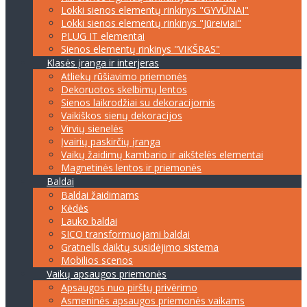
Lokki sienos elementų rinkinys "GYVŪNAI"
Lokki sienos elementų rinkinys "Jūreiviai"
PLUG IT elementai
Sienos elementų rinkinys "VIKŠRAS"
Klasės įranga ir interjeras
Atliekų rūšiavimo priemonės
Dekoruotos skelbimų lentos
Sienos laikrodžiai su dekoracijomis
Vaikiškos sienų dekoracijos
Virvių sienelės
Įvairių paskirčių įranga
Vaikų žaidimų kambario ir aikštelės elementai
Magnetinės lentos ir priemonės
Baldai
Baldai žaidimams
Kėdės
Lauko baldai
SICO transformuojami baldai
Gratnells daiktų susidėjimo sistema
Mobilios scenos
Vaikų apsaugos priemonės
Apsaugos nuo pirštų privėrimo
Asmeninės apsaugos priemonės vaikams