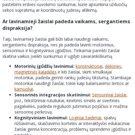
pastebimi erdvės suvokimo sunkumai, kurie apsunkina užduočių
sekos supratimą ar koordinuotų judesių atlikimą.
Ar lavinamieji žaislai padeda vaikams, sergantiems
dispraksija?
Taip, lavinamieji žaislai gali būti labai naudingi vaikams,
sergantiems dispraksija, nes jie padeda lavinti motorinius,
sensorinius ir kognityvinius įgūdžius. Tinkamai parinkti žaislai
skatina vaikus įveikti sunkumus ir ugdyti savarankiškumą.
Motorinių įgūdžių lavinimui:
konstruktoriai
,
dėlionės
,
magnetinės kaladėlės
ir kiti žaislai, skirti smulkiajai
motorikai, padeda gerinti rankų judesių tikslumą. Stambiajai
motorikai naudingi žaislai, tokie kaip balansavimo lentos ar
kamuoliai
.
Sensorinės integracijos skatinimui:
Sensoriniai žaislai
,
pvz., tekstūriniai rutuliukai, kinetinis smėlis ar svertinės
pagalvėlės, padeda reguliuoti jutiminius pojūčius ir mažina
sensorinę perkrovą.
Kognityviniam lavinimui:
Loginiai žaidimai
, spalvų
rūšiavimas, skaičiavimo kortelės ar interaktyvūs edukaciniai
žaislai gerina koncentraciją, problemų sprendimo įgūdžius ir
savivoką.