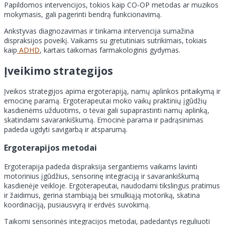
Papildomos intervencijos, tokios kaip CO-OP metodas ar muzikos
mokymasis, gali pagerinti bendrą funkcionavimą.
Ankstyvas diagnozavimas ir tinkama intervencija sumažina
dispraksijos poveikį. Vaikams su gretutiniais sutrikimais, tokiais
kaip
ADHD
, kartais taikomas farmakologinis gydymas.
Įveikimo strategijos
Įveikos strategijos apima ergoterapiją, namų aplinkos pritaikymą ir
emocinę paramą. Ergoterapeutai moko vaikų praktinių įgūdžių
kasdienėms užduotims, o tėvai gali supaprastinti namų aplinką,
skatindami savarankiškumą. Emocinė parama ir padrąsinimas
padeda ugdyti savigarbą ir atsparumą.
Ergoterapijos metodai
Ergoterapija padeda dispraksija sergantiems vaikams lavinti
motorinius įgūdžius, sensorinę integraciją ir savarankiškumą
kasdienėje veikloje. Ergoterapeutai, naudodami tikslingus pratimus
ir žaidimus, gerina stambiąją bei smulkiąją motoriką, skatina
koordinaciją, pusiausvyrą ir erdvės suvokimą.
Taikomi sensorinės integracijos metodai, padedantys reguliuoti