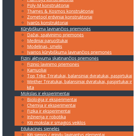
Poly-M konstruktoriai
Thames & Kosmos konstruktoriai
Zometool erdviniai konstruktoriai
Įvairūs konstruktoriai
Kūrybiškumą lavinančios priemonės
Dažai, spalvinimo priemonės
Mediniai paruoštukai
Modelinas, smėlis
Įvairios kūrybiškumą lavinančios priemonės
Fizinį aktyvumą skatinančios priemonės
Fizinio lavinimo priemonės
Kamuoliai
Top Trike Triratukai, balansiniai dviratukai, paspirtukai
Winther Triratukai, balansiniai dviratukai, paspirtukai ir
kita
Mokslas ir eksperimentai
Biologija ir eksperimentai
Chemija ir eksperimentai
Fizika ir eksperimentai
Inžinerija ir robotika
Kiti mokslai ir smagios veiklos
Edukacinės sienelės
Kiti sienos / grindų lavinantys elementai