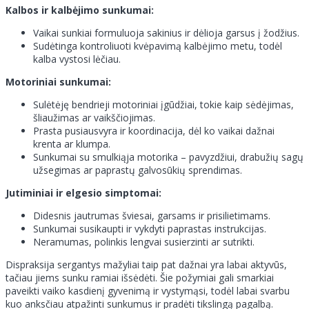
Kalbos ir kalbėjimo sunkumai:
Vaikai sunkiai formuluoja sakinius ir dėlioja garsus į žodžius.
Sudėtinga kontroliuoti kvėpavimą kalbėjimo metu, todėl
kalba vystosi lėčiau.
Motoriniai sunkumai:
Sulėtėję bendrieji motoriniai įgūdžiai, tokie kaip sėdėjimas,
šliaužimas ar vaikščiojimas.
Prasta pusiausvyra ir koordinacija, dėl ko vaikai dažnai
krenta ar klumpa.
Sunkumai su smulkiąja motorika – pavyzdžiui, drabužių sagų
užsegimas ar paprastų galvosūkių sprendimas.
Jutiminiai ir elgesio simptomai:
Didesnis jautrumas šviesai, garsams ir prisilietimams.
Sunkumai susikaupti ir vykdyti paprastas instrukcijas.
Neramumas, polinkis lengvai susierzinti ar sutrikti.
Dispraksija sergantys mažyliai taip pat dažnai yra labai aktyvūs,
tačiau jiems sunku ramiai išsėdėti. Šie požymiai gali smarkiai
paveikti vaiko kasdienį gyvenimą ir vystymąsi, todėl labai svarbu
kuo anksčiau atpažinti sunkumus ir pradėti tikslingą pagalbą.