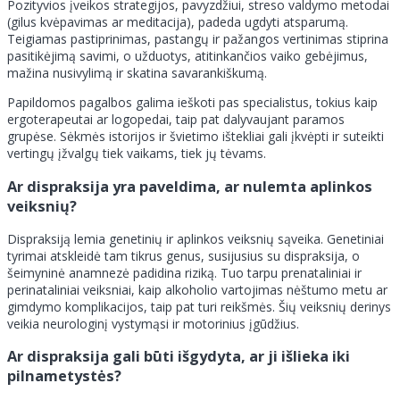
Pozityvios įveikos strategijos, pavyzdžiui, streso valdymo metodai
(gilus kvėpavimas ar meditacija), padeda ugdyti atsparumą.
Teigiamas pastiprinimas, pastangų ir pažangos vertinimas stiprina
pasitikėjimą savimi, o užduotys, atitinkančios vaiko gebėjimus,
mažina nusivylimą ir skatina savarankiškumą.
Papildomos pagalbos galima ieškoti pas specialistus, tokius kaip
ergoterapeutai ar logopedai, taip pat dalyvaujant paramos
grupėse. Sėkmės istorijos ir švietimo ištekliai gali įkvėpti ir suteikti
vertingų įžvalgų tiek vaikams, tiek jų tėvams.
Ar dispraksija yra paveldima, ar nulemta aplinkos
veiksnių?
Dispraksiją lemia genetinių ir aplinkos veiksnių sąveika. Genetiniai
tyrimai atskleidė tam tikrus genus, susijusius su dispraksija, o
šeimyninė anamnezė padidina riziką. Tuo tarpu prenataliniai ir
perinataliniai veiksniai, kaip alkoholio vartojimas nėštumo metu ar
gimdymo komplikacijos, taip pat turi reikšmės. Šių veiksnių derinys
veikia neurologinį vystymąsi ir motorinius įgūdžius.
Ar dispraksija gali būti išgydyta, ar ji išlieka iki
pilnametystės?