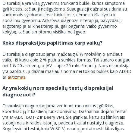
Dispraksija yra visą gyvenimą trunkanti būklė, kurios simptomai
gali keistis, tačiau ji neišgydoma. Suaugusieji dažnai susiduria su
sunkumais vykdomosiose funkcijose, dėmesio išlaikymu ir
socialiniu gyvenimu. Ankstyva diagnozė ir terapija, pavyzdžiui,
ergoterapija ar kineziterapija, gali pagerinti vaiko gyvenimo
kokybę, tačiau simptomų visiškai neišgydo.
Koks dispraksijos paplitimas tarp vaikų?
Dispraksija diagnozuojama maždaug 6 % mokyklinio amžiaus
vaikų, iš kurių apie 2 % patiria sunkias formas. Tai sudaro daugiau
nei 1 iš 20 asmenų, o JAV – apie 20 mln. žmonių. Nors dispraksija
yra paplitusi, ji dažnai mažiau žinoma nei tokios būklės kaip ADHD
ar
autizmas
.
Ar yra kokių nors specialių testų dispraksijai
diagnozuoti?
Dispraksija diagnozuojama vertinant motorinius įgūdžius,
koordinaciją ir kasdienį funkcionavimą. Dažnai naudojami testai
yra M-ABC, BOT-2 ir Beery VMI. Šie įrankiai, kartu su klinikiniais
stebėjimais ir raidos istorija, padeda tiksliai nustatyti diagnozę.
Kognityviniai testai, kaip WISC-V, naudojami atmesti kitas ligas.