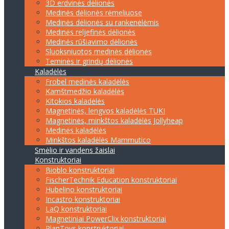
3D erdvinės dėlionės
Medinės dėlionės rėmeliuose
Medinės dėlionės su rankenėlėmis
Medinės reljefinės dėlionės
Medinės rūšiavimo dėlionės
Sluoksniuotos medinės dėlionės
Teminės ir grindų dėlionės
Kaladėlės
Frobel medinės kaladėlės
Kamštmedžio kaladėlės
Kitokios kaladėlės
Magnetinės, lengvos kaladėlės TUKI
Magnetinės, minkštos kaladėlės Jollyheap
Medinės kaladėlės
Minkštos kaladėlės Mammutico
Smėlio ir vandens žaislai
Konstruktoriai
Bioblo konstruktoriai
FischerTechnik Education konstruktoriai
Hubelino konstruktoriai
Incastro konstruktoriai
LaQ konstruktoriai
Magnetiniai PowerClix konstruktoriai
PlanToys konstruktoriai