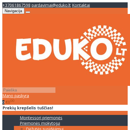
+37061867598
pardavimai@eduko.lt
Kontaktai
Navigacija
Mano paskyra
00
€0
0
Prekių krepšelis tuščias!
Montessori priemonės
Priemonės mokytojui
Dėžutės susidėjimui