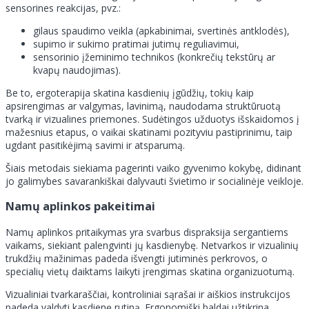
sensorines reakcijas, pvz.:
gilaus spaudimo veikla (apkabinimai, svertinės antklodės),
supimo ir sukimo pratimai jutimų reguliavimui,
sensorinio įžeminimo technikos (konkrečių tekstūrų ar
kvapų naudojimas).
Be to, ergoterapija skatina kasdienių įgūdžių, tokių kaip
apsirengimas ar valgymas, lavinimą, naudodama struktūruotą
tvarką ir vizualines priemones. Sudėtingos užduotys išskaidomos į
mažesnius etapus, o vaikai skatinami pozityviu pastiprinimu, taip
ugdant pasitikėjimą savimi ir atsparumą.
Šiais metodais siekiama pagerinti vaiko gyvenimo kokybę, didinant
jo galimybes savarankiškai dalyvauti švietimo ir socialinėje veikloje.
Namų aplinkos pakeitimai
Namų aplinkos pritaikymas yra svarbus dispraksija sergantiems
vaikams, siekiant palengvinti jų kasdienybę. Netvarkos ir vizualinių
trukdžių mažinimas padeda išvengti jutiminės perkrovos, o
specialių vietų daiktams laikyti įrengimas skatina organizuotumą.
Vizualiniai tvarkaraščiai, kontroliniai sąrašai ir aiškios instrukcijos
padeda valdyti kasdienę rutiną. Ergonomiški baldai užtikrina