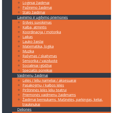
Loginiai žaidimai
Pažinimo žaidimai
Stalo žaidimai
Lavinimo ir ugdymo priemonės
Erdvės suvokimas
Kalba, atmintis
Koordinacija / motorika
Laikas
Lauko žaislai
Matematika, logika
Muzika
Rašymas / skaitymas
Sensorika / vaizduotė
Socialiniai įgūdžiai
Specialūs poreikiai
Vaidmenų žaidimai
Lėlės / lėlių nameliai / aksesuarai
Pasakojimų / kalbos lėlės
Pirštininės lėlės lėlių teatrui
Priemonės vaidmenų žaidimams
Žaidimai berniukams. Mašinėlės, parkingas, keliai,
traukinukai
Dėlionės