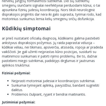
nervinių jungčių formavimosi sutrikimai. Dėl šių sutrikimų
smegenų siunčiami signalai neefektyviai perduodami kūnui, o tai
apsunkina fizinių judesių koordinaciją. Nors tiksli neurologinė
dispraksijos prigimtis dar nėra iki galo suprasta, tyrimai rodo, kad
motorinius sunkumus lemia kelių smegenų sričių disfunkcija.
Kūdikių simptomai
ar prieš nustatant oficialią diagnozę, kūdikiams galima pastebėti
ankstyvus dispraksijos požymius. Jų raida paprastai vėluoja –
kūdikiai vėliau, nei tikimasi, apsiverčia, atsisėda, ropoja ar pradeda
vaikščioti. Jie gali užimti neįprastas kūno pozicijas, susidurti su
maitinimosi sunkumais ir patirti rijimo problemų. Be to, dažnai
pastebimi miego sutrikimai, padidėjęs dirglumas ir jautrumas
aplinkos triukšmui.
Fiziniai požymiai:
Neįprasti motoriniai judesiai ir koordinacijos sutrikimai.
Sunkumai tyrinėjant aplinką, pavyzdžiui, bandant sugriebti
daiktus.
Problemos čiulpiant, ryjant ir bendrai maitinantis.
Jutiminiai požymiai: