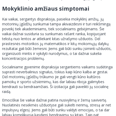
Mokyklinio amžiaus simptomai
Kai vaikai, sergantys dispraksija, pasiekia mokyklinį amžių, jų
motorinių įgūdžių sunkumai tampa akivaizdesni ir turi reikšmingą
poveikį tiek akademiniams, tiek socialiniams gebėjimams. Šie
vaikai dažnai susiduria su sunkumais rašant ranka, kopijuojant
tekstą nuo lentos ar atliekant kitas užrašymo užduotis. Dėl
prastesnės motorikos jų matematikos ir kitų mokomųjų dalykų
rezultatai gali būti žemesni. Jiems gali būti sunku įsiminti užduotis,
organizuoti mintis ir vykdyti nurodymus, o tai dažnai sukelia
koncentracijos problemų.
Socialiniame gyvenime dispraksija sergantiems vaikams sudėtinga
suprasti neverbalinius signalus, tokius kaip kūno kalba ar gestai.
Dėl motorinių įgūdžių trūkumo jie gali vengti kūno kultūros
pamokų ir sporto užsiėmimų, kas dar labiau riboja galimybes
bendrauti su bendraamžiais. Ši izoliacija gali paveikti jų socialinę
raidą.
Emociškai šie vaikai dažnai patiria nusivylimą ir žemą savivertę.
Nuolatinės nesėkmės užduotyse gali sukelti nerimą, stresą ar net
impulsyvų elgesį. Jiems gali būti sunku valdyti emocijas, o tai dar
labiau komplikuoja kasdienį bendravimą su kitais. Taip pat