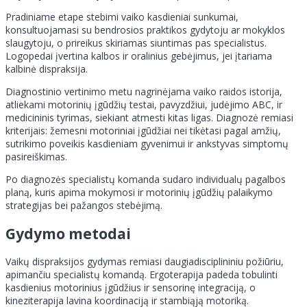
Pradiniame etape stebimi vaiko kasdieniai sunkumai,
konsultuojamasi su bendrosios praktikos gydytoju ar mokyklos
slaugytoju, o prireikus skiriamas siuntimas pas specialistus.
Logopedai įvertina kalbos ir oralinius gebėjimus, jei įtariama
kalbinė dispraksija.
Diagnostinio vertinimo metu nagrinėjama vaiko raidos istorija,
atliekami motorinių įgūdžių testai, pavyzdžiui, judėjimo ABC, ir
medicininis tyrimas, siekiant atmesti kitas ligas. Diagnozė remiasi
kriterijais: žemesni motoriniai įgūdžiai nei tikėtasi pagal amžių,
sutrikimo poveikis kasdieniam gyvenimui ir ankstyvas simptomų
pasireiškimas.
Po diagnozės specialistų komanda sudaro individualų pagalbos
planą, kuris apima mokymosi ir motorinių įgūdžių palaikymo
strategijas bei pažangos stebėjimą.
Gydymo metodai
Vaikų dispraksijos gydymas remiasi daugiadisciplininiu požiūriu,
apimančiu specialistų komandą. Ergoterapija padeda tobulinti
kasdienius motorinius įgūdžius ir sensorinę integraciją, o
kineziterapija lavina koordinaciją ir stambiąją motoriką.