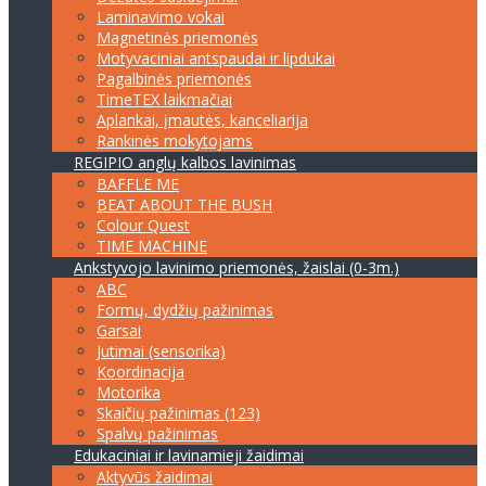
Laminavimo vokai
Magnetinės priemonės
Motyvaciniai antspaudai ir lipdukai
Pagalbinės priemonės
TimeTEX laikmačiai
Aplankai, įmautės, kanceliarija
Rankinės mokytojams
REGIPIO anglų kalbos lavinimas
BAFFLE ME
BEAT ABOUT THE BUSH
Colour Quest
TIME MACHINE
Ankstyvojo lavinimo priemonės, žaislai (0-3m.)
ABC
Formų, dydžių pažinimas
Garsai
Jutimai (sensorika)
Koordinacija
Motorika
Skaičių pažinimas (123)
Spalvų pažinimas
Edukaciniai ir lavinamieji žaidimai
Aktyvūs žaidimai