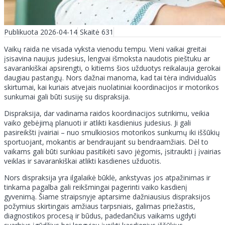
Publikuota 2026-04-14
Skaitė 631
Vaikų raida ne visada vyksta vienodu tempu. Vieni vaikai greitai
įsisavina naujus judesius, lengvai išmoksta naudotis pieštuku ar
savarankiškai apsirengti, o kitiems šios užduotys reikalauja gerokai
daugiau pastangų. Nors dažnai manoma, kad tai tėra individualūs
skirtumai, kai kuriais atvejais nuolatiniai koordinacijos ir motorikos
sunkumai gali būti susiję su dispraksija.
Dispraksija, dar vadinama raidos koordinacijos sutrikimu, veikia
vaiko gebėjimą planuoti ir atlikti kasdienius judesius. Ji gali
pasireikšti įvairiai – nuo smulkiosios motorikos sunkumų iki iššūkių
sportuojant, mokantis ar bendraujant su bendraamžiais. Dėl to
vaikams gali būti sunkiau pasitikėti savo jėgomis, įsitraukti į įvairias
veiklas ir savarankiškai atlikti kasdienes užduotis.
Nors dispraksija yra ilgalaikė būklė, ankstyvas jos atpažinimas ir
tinkama pagalba gali reikšmingai pagerinti vaiko kasdienį
gyvenimą. Šiame straipsnyje aptarsime dažniausius dispraksijos
požymius skirtingais amžiaus tarpsniais, galimas priežastis,
diagnostikos procesą ir būdus, padedančius vaikams ugdyti