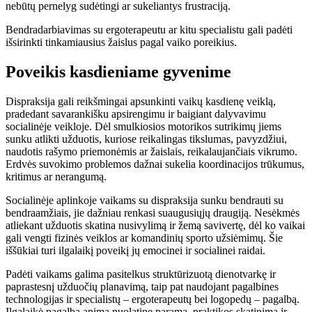
nebūtų pernelyg sudėtingi ar sukeliantys frustraciją.
Bendradarbiavimas su ergoterapeutu ar kitu specialistu gali padėti
išsirinkti tinkamiausius žaislus pagal vaiko poreikius.
Poveikis kasdieniame gyvenime
Dispraksija gali reikšmingai apsunkinti vaikų kasdienę veiklą,
pradedant savarankišku apsirengimu ir baigiant dalyvavimu
socialinėje veikloje. Dėl smulkiosios motorikos sutrikimų jiems
sunku atlikti užduotis, kuriose reikalingas tikslumas, pavyzdžiui,
naudotis rašymo priemonėmis ar žaislais, reikalaujančiais vikrumo.
Erdvės suvokimo problemos dažnai sukelia koordinacijos trūkumus,
kritimus ar nerangumą.
Socialinėje aplinkoje vaikams su dispraksija sunku bendrauti su
bendraamžiais, jie dažniau renkasi suaugusiųjų draugiją. Nesėkmės
atliekant užduotis skatina nusivylimą ir žemą savivertę, dėl ko vaikai
gali vengti fizinės veiklos ar komandinių sporto užsiėmimų. Šie
iššūkiai turi ilgalaikį poveikį jų emocinei ir socialinei raidai.
Padėti vaikams galima pasitelkus struktūrizuotą dienotvarkę ir
paprastesnį užduočių planavimą, taip pat naudojant pagalbines
technologijas ir specialistų – ergoterapeutų bei logopedų – pagalbą.
Ilgalaikė pagalba apima nuolatinę paramą, praktikos skatinimą ir