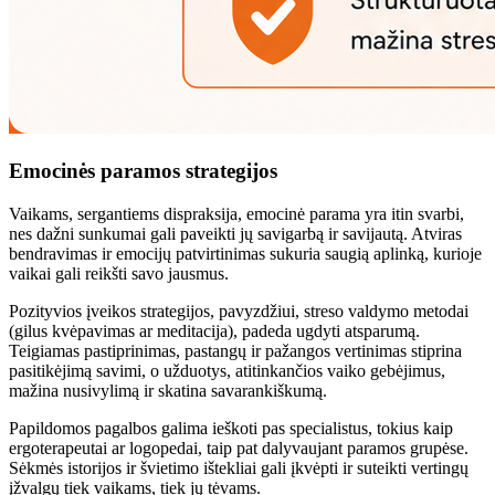
Emocinės paramos strategijos
Vaikams, sergantiems dispraksija, emocinė parama yra itin svarbi,
nes dažni sunkumai gali paveikti jų savigarbą ir savijautą. Atviras
bendravimas ir emocijų patvirtinimas sukuria saugią aplinką, kurioje
vaikai gali reikšti savo jausmus.
Pozityvios įveikos strategijos, pavyzdžiui, streso valdymo metodai
(gilus kvėpavimas ar meditacija), padeda ugdyti atsparumą.
Teigiamas pastiprinimas, pastangų ir pažangos vertinimas stiprina
pasitikėjimą savimi, o užduotys, atitinkančios vaiko gebėjimus,
mažina nusivylimą ir skatina savarankiškumą.
Papildomos pagalbos galima ieškoti pas specialistus, tokius kaip
ergoterapeutai ar logopedai, taip pat dalyvaujant paramos grupėse.
Sėkmės istorijos ir švietimo ištekliai gali įkvėpti ir suteikti vertingų
įžvalgų tiek vaikams, tiek jų tėvams.