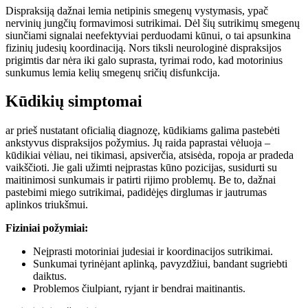
Dispraksiją dažnai lemia netipinis smegenų vystymasis, ypač
nervinių jungčių formavimosi sutrikimai. Dėl šių sutrikimų smegenų
siunčiami signalai neefektyviai perduodami kūnui, o tai apsunkina
fizinių judesių koordinaciją. Nors tiksli neurologinė dispraksijos
prigimtis dar nėra iki galo suprasta, tyrimai rodo, kad motorinius
sunkumus lemia kelių smegenų sričių disfunkcija.
Kūdikių simptomai
ar prieš nustatant oficialią diagnozę, kūdikiams galima pastebėti
ankstyvus dispraksijos požymius. Jų raida paprastai vėluoja –
kūdikiai vėliau, nei tikimasi, apsiverčia, atsisėda, ropoja ar pradeda
vaikščioti. Jie gali užimti neįprastas kūno pozicijas, susidurti su
maitinimosi sunkumais ir patirti rijimo problemų. Be to, dažnai
pastebimi miego sutrikimai, padidėjęs dirglumas ir jautrumas
aplinkos triukšmui.
Fiziniai požymiai:
Neįprasti motoriniai judesiai ir koordinacijos sutrikimai.
Sunkumai tyrinėjant aplinką, pavyzdžiui, bandant sugriebti
daiktus.
Problemos čiulpiant, ryjant ir bendrai maitinantis.