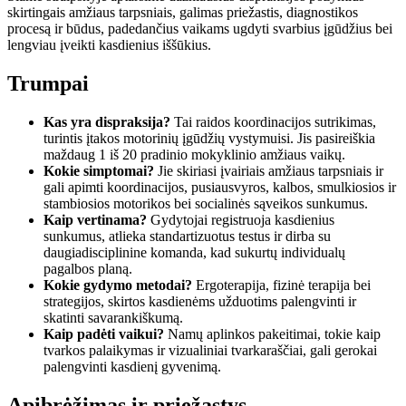
skirtingais amžiaus tarpsniais, galimas priežastis, diagnostikos
procesą ir būdus, padedančius vaikams ugdyti svarbius įgūdžius bei
lengviau įveikti kasdienius iššūkius.
Trumpai
Kas yra dispraksija?
Tai raidos koordinacijos sutrikimas,
turintis įtakos motorinių įgūdžių vystymuisi. Jis pasireiškia
maždaug 1 iš 20 pradinio mokyklinio amžiaus vaikų.
Kokie simptomai?
Jie skiriasi įvairiais amžiaus tarpsniais ir
gali apimti koordinacijos, pusiausvyros, kalbos, smulkiosios ir
stambiosios motorikos bei socialinės sąveikos sunkumus.
Kaip vertinama?
Gydytojai registruoja kasdienius
sunkumus, atlieka standartizuotus testus ir dirba su
daugiadisciplinine komanda, kad sukurtų individualų
pagalbos planą.
Kokie gydymo metodai?
Ergoterapija, fizinė terapija bei
strategijos, skirtos kasdienėms užduotims palengvinti ir
skatinti savarankiškumą.
Kaip padėti vaikui?
Namų aplinkos pakeitimai, tokie kaip
tvarkos palaikymas ir vizualiniai tvarkaraščiai, gali gerokai
palengvinti kasdienį gyvenimą.
Apibrėžimas ir priežastys