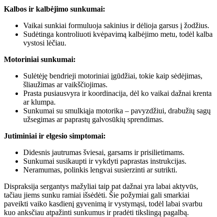
Kalbos ir kalbėjimo sunkumai:
Vaikai sunkiai formuluoja sakinius ir dėlioja garsus į žodžius.
Sudėtinga kontroliuoti kvėpavimą kalbėjimo metu, todėl kalba
vystosi lėčiau.
Motoriniai sunkumai:
Sulėtėję bendrieji motoriniai įgūdžiai, tokie kaip sėdėjimas,
šliaužimas ar vaikščiojimas.
Prasta pusiausvyra ir koordinacija, dėl ko vaikai dažnai krenta
ar klumpa.
Sunkumai su smulkiąja motorika – pavyzdžiui, drabužių sagų
užsegimas ar paprastų galvosūkių sprendimas.
Jutiminiai ir elgesio simptomai:
Didesnis jautrumas šviesai, garsams ir prisilietimams.
Sunkumai susikaupti ir vykdyti paprastas instrukcijas.
Neramumas, polinkis lengvai susierzinti ar sutrikti.
Dispraksija sergantys mažyliai taip pat dažnai yra labai aktyvūs,
tačiau jiems sunku ramiai išsėdėti. Šie požymiai gali smarkiai
paveikti vaiko kasdienį gyvenimą ir vystymąsi, todėl labai svarbu
kuo anksčiau atpažinti sunkumus ir pradėti tikslingą pagalbą.