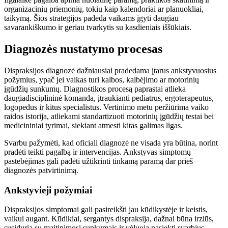
organizacinių priemonių, tokių kaip kalendoriai ar planuokliai,
taikymą. Šios strategijos padeda vaikams įgyti daugiau
savarankiškumo ir geriau tvarkytis su kasdieniais iššūkiais.
Diagnozės nustatymo procesas
Dispraksijos diagnozė dažniausiai pradedama įtarus ankstyvuosius
požymius, ypač jei vaikas turi kalbos, kalbėjimo ar motorinių
įgūdžių sunkumų. Diagnostikos procesą paprastai atlieka
daugiadisciplininė komanda, įtraukianti pediatrus, ergoterapeutus,
logopedus ir kitus specialistus. Vertinimo metu peržiūrima vaiko
raidos istorija, atliekami standartizuoti motorinių įgūdžių testai bei
medicininiai tyrimai, siekiant atmesti kitas galimas ligas.
Svarbu pažymėti, kad oficiali diagnozė ne visada yra būtina, norint
pradėti teikti pagalbą ir intervencijas. Ankstyvas simptomų
pastebėjimas gali padėti užtikrinti tinkamą paramą dar prieš
diagnozės patvirtinimą.
Ankstyvieji požymiai
Dispraksijos simptomai gali pasireikšti jau kūdikystėje ir keistis,
vaikui augant. Kūdikiai, sergantys dispraksija, dažnai būna irzlūs,
susiduria su maitinimosi sunkumais ir vėluoja pasiekti svarbius