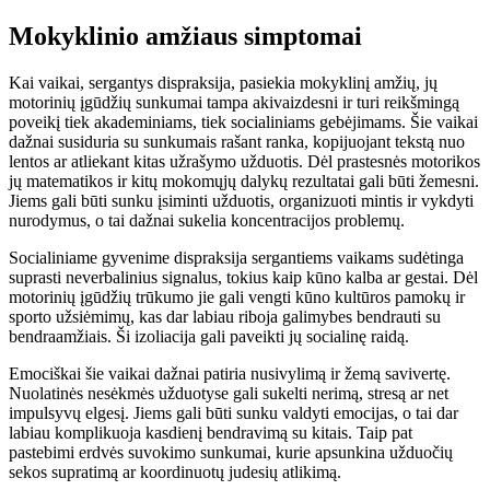
Mokyklinio amžiaus simptomai
Kai vaikai, sergantys dispraksija, pasiekia mokyklinį amžių, jų
motorinių įgūdžių sunkumai tampa akivaizdesni ir turi reikšmingą
poveikį tiek akademiniams, tiek socialiniams gebėjimams. Šie vaikai
dažnai susiduria su sunkumais rašant ranka, kopijuojant tekstą nuo
lentos ar atliekant kitas užrašymo užduotis. Dėl prastesnės motorikos
jų matematikos ir kitų mokomųjų dalykų rezultatai gali būti žemesni.
Jiems gali būti sunku įsiminti užduotis, organizuoti mintis ir vykdyti
nurodymus, o tai dažnai sukelia koncentracijos problemų.
Socialiniame gyvenime dispraksija sergantiems vaikams sudėtinga
suprasti neverbalinius signalus, tokius kaip kūno kalba ar gestai. Dėl
motorinių įgūdžių trūkumo jie gali vengti kūno kultūros pamokų ir
sporto užsiėmimų, kas dar labiau riboja galimybes bendrauti su
bendraamžiais. Ši izoliacija gali paveikti jų socialinę raidą.
Emociškai šie vaikai dažnai patiria nusivylimą ir žemą savivertę.
Nuolatinės nesėkmės užduotyse gali sukelti nerimą, stresą ar net
impulsyvų elgesį. Jiems gali būti sunku valdyti emocijas, o tai dar
labiau komplikuoja kasdienį bendravimą su kitais. Taip pat
pastebimi erdvės suvokimo sunkumai, kurie apsunkina užduočių
sekos supratimą ar koordinuotų judesių atlikimą.