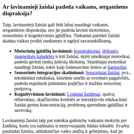
Ar lavinamieji žaislai padeda vaikams, sergantiems
dispraksija?
Taip, lavinamieji žaislai gali būti labai naudingi vaikams,
sergantiems dispraksija, nes jie padeda lavinti motorinius,
sensorinius ir kognityvinius įgūdžius. Tinkamai parinkti žaislai
skatina vaikus įveikti sunkumus ir ugdyti savarankiškumą.
Motorinių įgūdžių lavinimui:
konstruktoriai
,
dėlionės
,
magnetinės kaladėlės
ir kiti žaislai, skirti smulkiajai motorikai,
padeda gerinti rankų judesių tikslumą. Stambiajai motorikai
naudingi žaislai, tokie kaip balansavimo lentos ar
kamuoliai
.
Sensorinės integracijos skatinimui:
Sensoriniai žaislai
, pvz.,
tekstūriniai rutuliukai, kinetinis smėlis ar svertinės pagalvėlės,
padeda reguliuoti jutiminius pojūčius ir mažina sensorinę
perkrovą.
Kognityviniam lavinimui:
Loginiai žaidimai
, spalvų
rūšiavimas, skaičiavimo kortelės ar interaktyvūs edukaciniai
žaislai gerina koncentraciją, problemų sprendimo įgūdžius ir
savivoką.
Lavinamieji žaislai taip pat suteikia galimybę vaikams mokytis per
žaidimą, kuris yra natūralus ir motyvuojantis būdas tobulėti. Svarbu
pasirinkti žaislus, atitinkančius vaiko amžių ir gebėjimus, kad jie