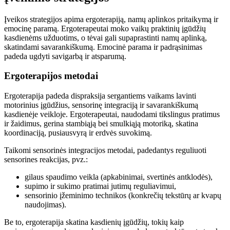
Įveikos strategijos apima ergoterapiją, namų aplinkos pritaikymą ir
emocinę paramą. Ergoterapeutai moko vaikų praktinių įgūdžių
kasdienėms užduotims, o tėvai gali supaprastinti namų aplinką,
skatindami savarankiškumą. Emocinė parama ir padrąsinimas
padeda ugdyti savigarbą ir atsparumą.
Ergoterapijos metodai
Ergoterapija padeda dispraksija sergantiems vaikams lavinti
motorinius įgūdžius, sensorinę integraciją ir savarankiškumą
kasdienėje veikloje. Ergoterapeutai, naudodami tikslingus pratimus
ir žaidimus, gerina stambiąją bei smulkiąją motoriką, skatina
koordinaciją, pusiausvyrą ir erdvės suvokimą.
Taikomi sensorinės integracijos metodai, padedantys reguliuoti
sensorines reakcijas, pvz.:
gilaus spaudimo veikla (apkabinimai, svertinės antklodės),
supimo ir sukimo pratimai jutimų reguliavimui,
sensorinio įžeminimo technikos (konkrečių tekstūrų ar kvapų
naudojimas).
Be to, ergoterapija skatina kasdienių įgūdžių, tokių kaip