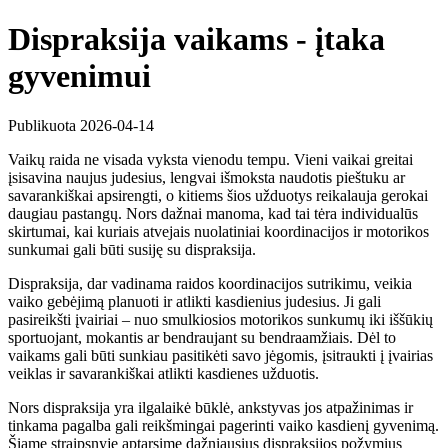
Dispraksija vaikams - įtaka
gyvenimui
Publikuota 2026-04-14
Vaikų raida ne visada vyksta vienodu tempu. Vieni vaikai greitai
įsisavina naujus judesius, lengvai išmoksta naudotis pieštuku ar
savarankiškai apsirengti, o kitiems šios užduotys reikalauja gerokai
daugiau pastangų. Nors dažnai manoma, kad tai tėra individualūs
skirtumai, kai kuriais atvejais nuolatiniai koordinacijos ir motorikos
sunkumai gali būti susiję su dispraksija.
Dispraksija, dar vadinama raidos koordinacijos sutrikimu, veikia
vaiko gebėjimą planuoti ir atlikti kasdienius judesius. Ji gali
pasireikšti įvairiai – nuo smulkiosios motorikos sunkumų iki iššūkių
sportuojant, mokantis ar bendraujant su bendraamžiais. Dėl to
vaikams gali būti sunkiau pasitikėti savo jėgomis, įsitraukti į įvairias
veiklas ir savarankiškai atlikti kasdienes užduotis.
Nors dispraksija yra ilgalaikė būklė, ankstyvas jos atpažinimas ir
tinkama pagalba gali reikšmingai pagerinti vaiko kasdienį gyvenimą.
Šiame straipsnyje aptarsime dažniausius dispraksijos požymius