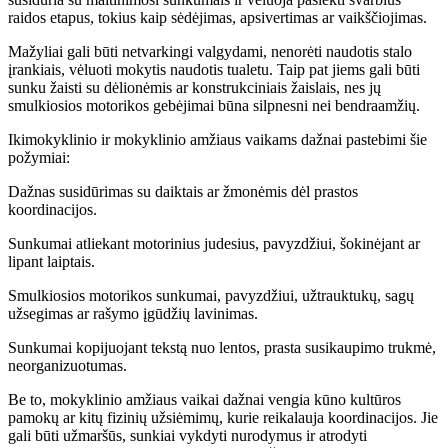
raidos etapus, tokius kaip sėdėjimas, apsivertimas ar vaikščiojimas.
Mažyliai gali būti netvarkingi valgydami, nenorėti naudotis stalo
įrankiais, vėluoti mokytis naudotis tualetu. Taip pat jiems gali būti
sunku žaisti su dėlionėmis ar konstrukciniais žaislais, nes jų
smulkiosios motorikos gebėjimai būna silpnesni nei bendraamžių.
Ikimokyklinio ir mokyklinio amžiaus vaikams dažnai pastebimi šie
požymiai:
Dažnas susidūrimas su daiktais ar žmonėmis dėl prastos
koordinacijos.
Sunkumai atliekant motorinius judesius, pavyzdžiui, šokinėjant ar
lipant laiptais.
Smulkiosios motorikos sunkumai, pavyzdžiui, užtrauktukų, sagų
užsegimas ar rašymo įgūdžių lavinimas.
Sunkumai kopijuojant tekstą nuo lentos, prasta susikaupimo trukmė,
neorganizuotumas.
Be to, mokyklinio amžiaus vaikai dažnai vengia kūno kultūros
pamokų ar kitų fizinių užsiėmimų, kurie reikalauja koordinacijos. Jie
gali būti užmaršūs, sunkiai vykdyti nurodymus ir atrodyti