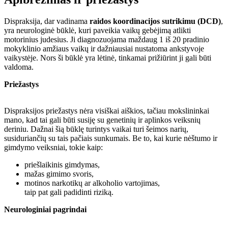
Dispraksija, dar vadinama
raidos koordinacijos sutrikimu (DCD)
,
yra neurologinė būklė, kuri paveikia vaikų gebėjimą atlikti
motorinius judesius. Ji diagnozuojama maždaug 1 iš 20 pradinio
mokyklinio amžiaus vaikų ir dažniausiai nustatoma ankstyvoje
vaikystėje. Nors ši būklė yra lėtinė, tinkamai prižiūrint ji gali būti
valdoma.
Priežastys
Dispraksijos priežastys nėra visiškai aiškios, tačiau mokslininkai
mano, kad tai gali būti susiję su genetinių ir aplinkos veiksnių
deriniu. Dažnai šią būklę turintys vaikai turi šeimos narių,
susiduriančių su tais pačiais sunkumais. Be to, kai kurie nėštumo ir
gimdymo veiksniai, tokie kaip:
priešlaikinis gimdymas,
mažas gimimo svoris,
motinos narkotikų ar alkoholio vartojimas,
taip pat gali padidinti riziką.
Neurologiniai pagrindai