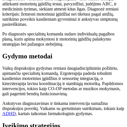
atliekami motorinių įgūdžių testai, pavyzdžiui, judėjimo ABC, ir
medicininis tyrimas, siekiant atmesti kitas ligas. Diagnozė remiasi
kriterijais: žemesni motoriniai įgūdžiai nei tikėtasi pagal amžių,
sutrikimo poveikis kasdieniam gyvenimui ir ankstyvas simptomų
pasireiškimas.
Po diagnozės specialistų komanda sudaro individualų pagalbos
planą, kuris apima mokymosi ir motorinių įgūdžių palaikymo
strategijas bei pažangos stebėjimą.
Gydymo metodai
Vaikų dispraksijos gydymas remiasi daugiadisciplininiu požiūriu,
apimančiu specialistų komandą. Ergoterapija padeda tobulinti
kasdienius motorinius įgūdžius ir sensorinę integraciją, o
kineziterapija lavina koordinaciją ir stambiąją motoriką. Papildomos
intervencijos, tokios kaip CO-OP metodas ar muzikos mokymasis,
gali pagerinti bendrą funkcionavimą.
Ankstyvas diagnozavimas ir tinkama intervencija sumažina
dispraksijos poveikį. Vaikams su gretutiniais sutrikimais, tokiais kaip
ADHD
, kartais taikomas farmakologinis gydymas.
Įveikimo strategijos