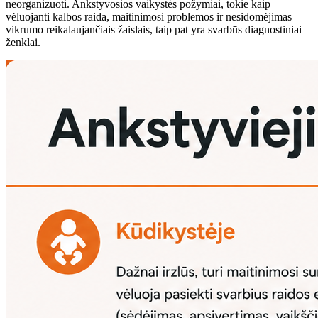
neorganizuoti. Ankstyvosios vaikystės požymiai, tokie kaip
vėluojanti kalbos raida, maitinimosi problemos ir nesidomėjimas
vikrumo reikalaujančiais žaislais, taip pat yra svarbūs diagnostiniai
ženklai.