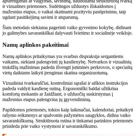
apsirengimas ar valgymas, lavinimą, naudodama struktūruotą tvarką
ir vizualines priemones. Sudėtingos užduotys išskaidomos į
mažesnius etapus, o vaikai skatinami pozityviu pastiprinimu, taip
ugdant pasitikėjimą savimi ir atsparumą.
Šiais metodais siekiama pagerinti vaiko gyvenimo kokybę, didinant
jo galimybes savarankiškai dalyvauti švietimo ir socialinėje veikloje.
Namų aplinkos pakeitimai
Namų aplinkos pritaikymas yra svarbus dispraksija sergantiems
vaikams, siekiant palengvinti jų kasdienybę. Netvarkos ir vizualinių
trukdžių mažinimas padeda išvengti jutiminės perkrovos, o specialių
vietų daiktams laikyti įrengimas skatina organizuotumą.
Vizualiniai tvarkaraščiai, kontroliniai sąrašai ir aiškios instrukcijos
padeda valdyti kasdienę rutiną. Ergonomiški baldai užtikrina
komfortą mokantis ar žaidžiant, o užduočių suskirstymas į
mažesnius etapus palengvina jų įgyvendinimą.
Papildomos priemonės, tokios kaip laikmačiai, kalendoriai, pritaikyti
rašymo reikmenys ar spalvomis pažymėtos saugyklos, didina vaiko
savarankiškumą. Struktūruota rutina ir tinkamai parinktos priemonės
prisideda prie vaiko vystymosi ir savarankiškumo.