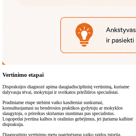
Vertinimo etapai
Dispraksijos diagnozė apima daugiadisciplininį vertinimą, kuriame
dalyvauja tėvai, mokytojai ir sveikatos priežiūros specialistai.
Pradiniame etape stebimi vaiko kasdieniai sunkumai,
konsultuojamasi su bendrosios praktikos gydytoju ar mokyklos
slaugytoju, o prireikus skiriamas siuntimas pas specialistus.
Logopedai įvertina kalbos ir oralinius gebėjimus, jei įtariama kalbinė
dispraksija.
Diagnostinio vertinimo metu nagrinėjama vaiko raidos istorija,