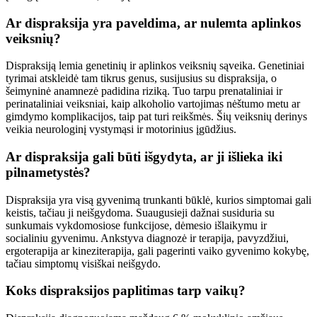
Ar dispraksija yra paveldima, ar nulemta aplinkos
veiksnių?
Dispraksiją lemia genetinių ir aplinkos veiksnių sąveika. Genetiniai
tyrimai atskleidė tam tikrus genus, susijusius su dispraksija, o
šeimyninė anamnezė padidina riziką. Tuo tarpu prenataliniai ir
perinataliniai veiksniai, kaip alkoholio vartojimas nėštumo metu ar
gimdymo komplikacijos, taip pat turi reikšmės. Šių veiksnių derinys
veikia neurologinį vystymąsi ir motorinius įgūdžius.
Ar dispraksija gali būti išgydyta, ar ji išlieka iki
pilnametystės?
Dispraksija yra visą gyvenimą trunkanti būklė, kurios simptomai gali
keistis, tačiau ji neišgydoma. Suaugusieji dažnai susiduria su
sunkumais vykdomosiose funkcijose, dėmesio išlaikymu ir
socialiniu gyvenimu. Ankstyva diagnozė ir terapija, pavyzdžiui,
ergoterapija ar kineziterapija, gali pagerinti vaiko gyvenimo kokybę,
tačiau simptomų visiškai neišgydo.
Koks dispraksijos paplitimas tarp vaikų?