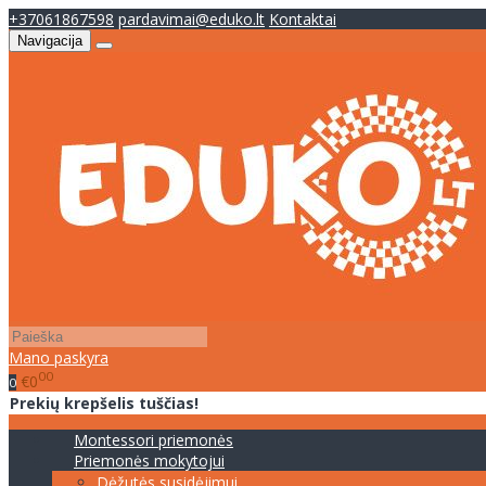
+37061867598
pardavimai@eduko.lt
Kontaktai
Navigacija
Mano paskyra
00
€0
0
Prekių krepšelis tuščias!
Montessori priemonės
Priemonės mokytojui
Dėžutės susidėjimui