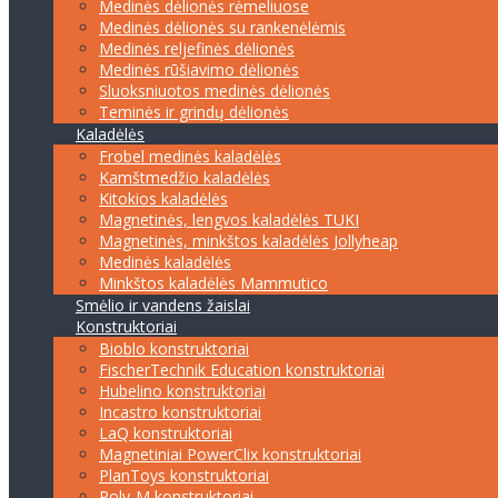
Medinės dėlionės rėmeliuose
Medinės dėlionės su rankenėlėmis
Medinės reljefinės dėlionės
Medinės rūšiavimo dėlionės
Sluoksniuotos medinės dėlionės
Teminės ir grindų dėlionės
Kaladėlės
Frobel medinės kaladėlės
Kamštmedžio kaladėlės
Kitokios kaladėlės
Magnetinės, lengvos kaladėlės TUKI
Magnetinės, minkštos kaladėlės Jollyheap
Medinės kaladėlės
Minkštos kaladėlės Mammutico
Smėlio ir vandens žaislai
Konstruktoriai
Bioblo konstruktoriai
FischerTechnik Education konstruktoriai
Hubelino konstruktoriai
Incastro konstruktoriai
LaQ konstruktoriai
Magnetiniai PowerClix konstruktoriai
PlanToys konstruktoriai
Poly-M konstruktoriai