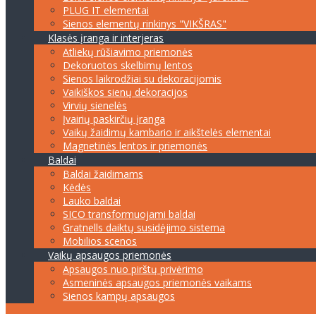
PLUG IT elementai
Sienos elementų rinkinys "VIKŠRAS"
Klasės įranga ir interjeras
Atliekų rūšiavimo priemonės
Dekoruotos skelbimų lentos
Sienos laikrodžiai su dekoracijomis
Vaikiškos sienų dekoracijos
Virvių sienelės
Įvairių paskirčių įranga
Vaikų žaidimų kambario ir aikštelės elementai
Magnetinės lentos ir priemonės
Baldai
Baldai žaidimams
Kėdės
Lauko baldai
SICO transformuojami baldai
Gratnells daiktų susidėjimo sistema
Mobilios scenos
Vaikų apsaugos priemonės
Apsaugos nuo pirštų privėrimo
Asmeninės apsaugos priemonės vaikams
Sienos kampų apsaugos