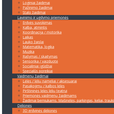
Loginiai žaidimai
Pažinimo žaidimai
Stalo žaidimai
Lavinimo ir ugdymo priemonės
Erdvės suvokimas
Kalba, atmintis
Koordinacija / motorika
Laikas
Lauko žaislai
Matematika, logika
Muzika
Rašymas / skaitymas
Sensorika / vaizduotė
Socialiniai įgūdžiai
Specialūs poreikiai
Vaidmenų žaidimai
Lėlės / lėlių nameliai / aksesuarai
Pasakojimų / kalbos lėlės
Pirštininės lėlės lėlių teatrui
Priemonės vaidmenų žaidimams
Žaidimai berniukams. Mašinėlės, parkingas, keliai, trauk
Dėlionės
3D erdvinės dėlionės