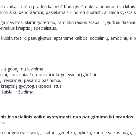
aikas turėtų pradėti kalbėti? Kada jis išmoksta bendrauti su kitais va
iekimus su bendraamžių pasiekimais ir norėti suprasti, ar raida vyksta s
uga ir vystosi skirtingu tempu, tam tikri raidos etapai ir įgūdžiai dažn
ireikus kreiptis į specialistus.
ūdikystės iki paauglystės, aptarsime kalbos, socialinių, emocinių ir pa
usių gebėjimų lavinimą.
i, socialiniai / emociniai ir kognityviniai įgūdžiai.
ių, reikalingų pasaulio pažinimui.
eiptis į gydytojus-specialistus.
aislai ir žaidimai.
cinis ir socialinis vaiko vystymasis nuo pat gimimo iki brandos
.
nkos.
uo daugelio veiksnių, įskaitant genetiką, aplinką, kurioje vaikas auga, 