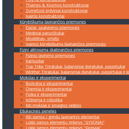
Thames & Kosmos konstruktoriai
Zometool erdviniai konstruktoriai
Įvairūs konstruktoriai
Kūrybiškumą lavinančios priemonės
Dažai, spalvinimo priemonės
Mediniai paruoštukai
Modelinas, smėlis
Įvairios kūrybiškumą lavinančios priemonės
Fizinį aktyvumą skatinančios priemonės
Fizinio lavinimo priemonės
Kamuoliai
Top Trike Triratukai, balansiniai dviratukai, paspirtukai
Winther Triratukai, balansiniai dviratukai, paspirtukai ir k
Mokslas ir eksperimentai
Biologija ir eksperimentai
Chemija ir eksperimentai
Fizika ir eksperimentai
Inžinerija ir robotika
Kiti mokslai ir smagios veiklos
Edukacinės sienelės
Kiti sienos / grindų lavinantys elementai
Lokki sienos elementų rinkinys "GYVŪNAI"
Lokki sienos elementų rinkinys "Jūreiviai"