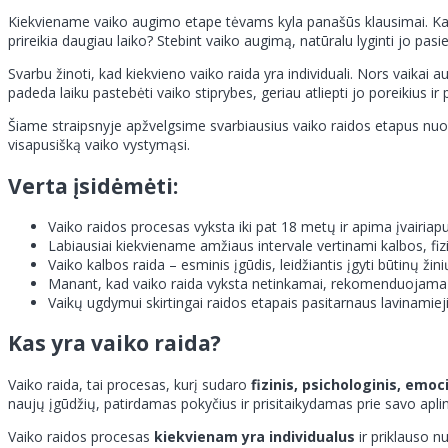
Kiekviename vaiko augimo etape tėvams kyla panašūs klausimai. Kada v
prireikia daugiau laiko? Stebint vaiko augimą, natūralu lyginti jo pas
Svarbu žinoti, kad kiekvieno vaiko raida yra individuali. Nors vaikai a
padeda laiku pastebėti vaiko stiprybes, geriau atliepti jo poreikius ir pr
Šiame straipsnyje apžvelgsime svarbiausius vaiko raidos etapus nuo k
visapusišką vaiko vystymąsi.
Verta įsidėmėti:
Vaiko raidos procesas vyksta iki pat 18 metų ir apima įvairiap
Labiausiai kiekviename amžiaus intervale vertinami kalbos, fizinia
Vaiko kalbos raida – esminis įgūdis, leidžiantis įgyti būtinų žin
Manant, kad vaiko raida vyksta netinkamai, rekomenduojama kr
Vaikų ugdymui skirtingai raidos etapais pasitarnaus lavinamieji ž
Kas yra vaiko raida?
Vaiko raida, tai procesas, kurį sudaro
fizinis, psichologinis, emo
naujų įgūdžių, patirdamas pokyčius ir prisitaikydamas prie savo apli
Vaiko raidos procesas
kiekvienam yra individualus
ir priklauso n