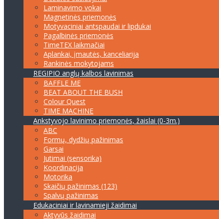
Laminavimo vokai
Magnetinės priemonės
Motyvaciniai antspaudai ir lipdukai
Pagalbinės priemonės
TimeTEX laikmačiai
Aplankai, įmautės, kanceliarija
Rankinės mokytojams
REGIPIO anglų kalbos lavinimas
BAFFLE ME
BEAT ABOUT THE BUSH
Colour Quest
TIME MACHINE
Ankstyvojo lavinimo priemonės, žaislai (0-3m.)
ABC
Formų, dydžių pažinimas
Garsai
Jutimai (sensorika)
Koordinacija
Motorika
Skaičių pažinimas (123)
Spalvų pažinimas
Edukaciniai ir lavinamieji žaidimai
Aktyvūs žaidimai