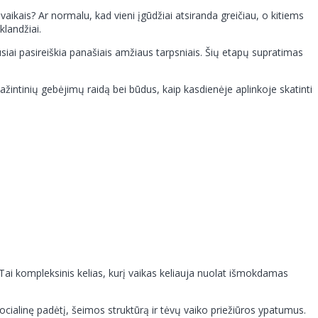
ikais? Ar normalu, kad vieni įgūdžiai atsiranda greičiau, o kitiems
klandžiai.
iausiai pasireiškia panašiais amžiaus tarpsniais. Šių etapų supratimas
žintinių gebėjimų raidą bei būdus, kaip kasdienėje aplinkoje skatinti
 Tai kompleksinis kelias, kurį vaikas keliauja nuolat išmokdamas
socialinę padėtį, šeimos struktūrą ir tėvų vaiko priežiūros ypatumus.