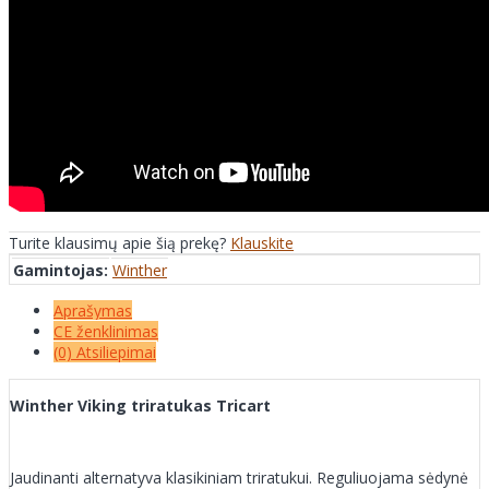
Turite klausimų apie šią prekę?
Klauskite
Gamintojas:
Winther
Aprašymas
CE ženklinimas
(0) Atsiliepimai
Winther Viking triratukas Tricart
Jaudinanti alternatyva klasikiniam triratukui. Reguliuojama sėdynė