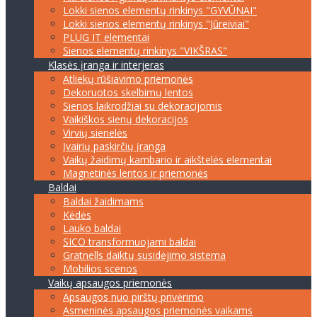
Lokki sienos elementų rinkinys "GYVŪNAI"
Lokki sienos elementų rinkinys "Jūreiviai"
PLUG IT elementai
Sienos elementų rinkinys "VIKŠRAS"
Klasės įranga ir interjeras
Atliekų rūšiavimo priemonės
Dekoruotos skelbimų lentos
Sienos laikrodžiai su dekoracijomis
Vaikiškos sienų dekoracijos
Virvių sienelės
Įvairių paskirčių įranga
Vaikų žaidimų kambario ir aikštelės elementai
Magnetinės lentos ir priemonės
Baldai
Baldai žaidimams
Kėdės
Lauko baldai
SICO transformuojami baldai
Gratnells daiktų susidėjimo sistema
Mobilios scenos
Vaikų apsaugos priemonės
Apsaugos nuo pirštų privėrimo
Asmeninės apsaugos priemonės vaikams