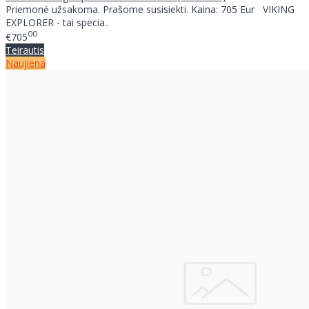
Priemonė užsakoma. Prašome susisiekti. Kaina: 705 Eur VIKING
EXPLORER - tai specia..
00
€705
Teirautis
Naujiena