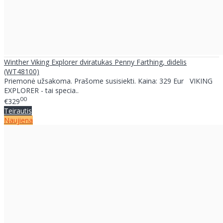
Winther Viking Explorer dviratukas Penny Farthing, didelis
(WT48100)
Priemonė užsakoma. Prašome susisiekti. Kaina: 329 Eur VIKING
EXPLORER - tai specia..
00
€329
Teirautis
Naujiena