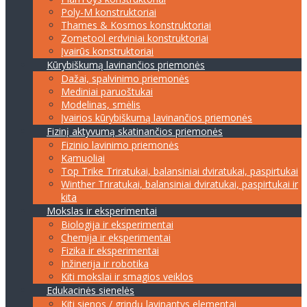
Poly-M konstruktoriai
Thames & Kosmos konstruktoriai
Zometool erdviniai konstruktoriai
Įvairūs konstruktoriai
Kūrybiškumą lavinančios priemonės
Dažai, spalvinimo priemonės
Mediniai paruoštukai
Modelinas, smėlis
Įvairios kūrybiškumą lavinančios priemonės
Fizinį aktyvumą skatinančios priemonės
Fizinio lavinimo priemonės
Kamuoliai
Top Trike Triratukai, balansiniai dviratukai, paspirtukai
Winther Triratukai, balansiniai dviratukai, paspirtukai ir
kita
Mokslas ir eksperimentai
Biologija ir eksperimentai
Chemija ir eksperimentai
Fizika ir eksperimentai
Inžinerija ir robotika
Kiti mokslai ir smagios veiklos
Edukacinės sienelės
Kiti sienos / grindų lavinantys elementai