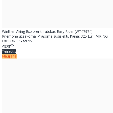
Winther Viking Explorer triratukas Easy Rider (WT47974)
Priemonė užsakoma. Prašome susisiekti. Kaina: 325 Eur VIKING
EXPLORER - tai sp..
00
€325
Teirautis
Naujiena