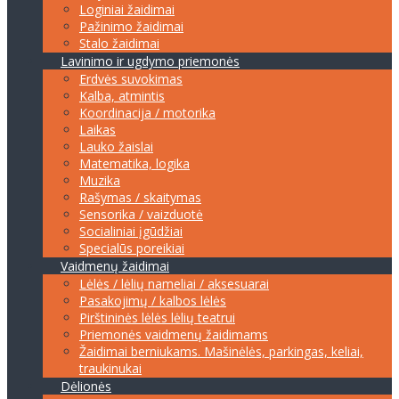
Loginiai žaidimai
Pažinimo žaidimai
Stalo žaidimai
Lavinimo ir ugdymo priemonės
Erdvės suvokimas
Kalba, atmintis
Koordinacija / motorika
Laikas
Lauko žaislai
Matematika, logika
Muzika
Rašymas / skaitymas
Sensorika / vaizduotė
Socialiniai įgūdžiai
Specialūs poreikiai
Vaidmenų žaidimai
Lėlės / lėlių nameliai / aksesuarai
Pasakojimų / kalbos lėlės
Pirštininės lėlės lėlių teatrui
Priemonės vaidmenų žaidimams
Žaidimai berniukams. Mašinėlės, parkingas, keliai,
traukinukai
Dėlionės