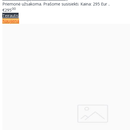
Priemonė užsakoma. Prašome susisiekti. Kaina: 295 Eur ..
00
€295
Teirautis
Naujiena