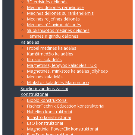
3D erdvinės dėlionės
Medinės dėlionės rėmeliuose
Medinės dėlionės su rankenėlėmis
Medinės reljefinės dėlionės
Medinės rūšiavimo dėlionės
Sluoksniuotos medinės dėlionės
Teminės ir grindų dėlionės
Kaladėlės
Frobel medinės kaladėlės
Kamštmedžio kaladėlės
Kitokios kaladėlės
Magnetinės, lengvos kaladėlės TUKI
Magnetinės, minkštos kaladėlės Jollyheap
Medinės kaladėlės
Minkštos kaladėlės Mammutico
Smėlio ir vandens žaislai
Konstruktoriai
Bioblo konstruktoriai
FischerTechnik Education konstruktoriai
Hubelino konstruktoriai
Incastro konstruktoriai
LaQ konstruktoriai
Magnetiniai PowerClix konstruktoriai
PlanToys konstruktoriai