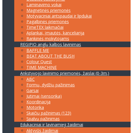
Laminavimo vokai
Magnetinės priemonės
Motyvaciniai antspaudai ir lipdukai
Pagalbinės priemonės
TimeTEX laikmačiai
Aplankai, įmautės, kanceliarija
Rankinės mokytojams
REGIPIO anglų kalbos lavinimas
BAFFLE ME
BEAT ABOUT THE BUSH
Colour Quest
TIME MACHINE
Ankstyvojo lavinimo priemonės, žaislai (0-3m.)
ABC
Formų, dydžių pažinimas
Garsai
Jutimai (sensorika)
Koordinacija
Motorika
Skaičių pažinimas (123)
Spalvų pažinimas
Edukaciniai ir lavinamieji žaidimai
Aktyvūs žaidimai