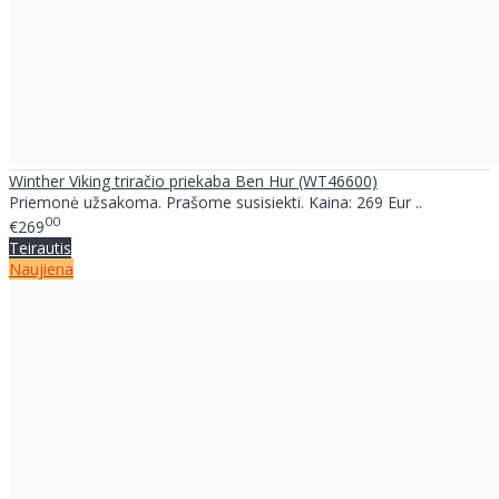
Winther Viking triračio priekaba Ben Hur (WT46600)
Priemonė užsakoma. Prašome susisiekti. Kaina: 269 Eur ..
00
€269
Teirautis
Naujiena