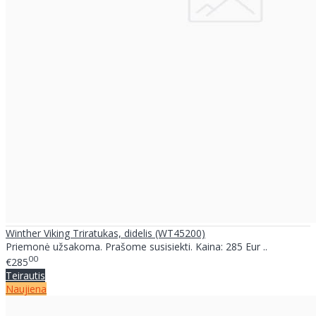
Winther Viking Triratukas, didelis (WT45200)
Priemonė užsakoma. Prašome susisiekti. Kaina: 285 Eur ..
00
€285
Teirautis
Naujiena