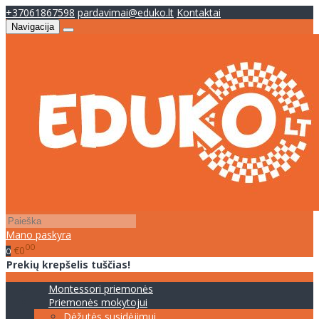
+37061867598
pardavimai@eduko.lt
Kontaktai
Navigacija
Mano paskyra
00
€0
0
Prekių krepšelis tuščias!
Montessori priemonės
Priemonės mokytojui
Dėžutės susidėjimui