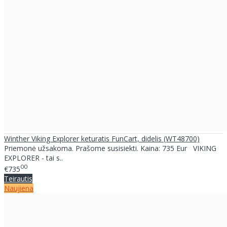
Winther Viking Explorer keturatis FunCart, didelis (WT48700)
Priemonė užsakoma. Prašome susisiekti. Kaina: 735 Eur VIKING
EXPLORER - tai s..
00
€735
Teirautis
Naujiena