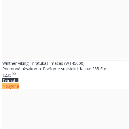
Winther Viking Triratukas, mažas (WT45000)
Priemonė užsakoma. Prašome susisiekti. Kaina: 235 Eur ..
00
€235
Teirautis
Naujiena