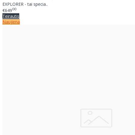
EXPLORER - tai specia..
00
€649
Teirautis
Naujiena