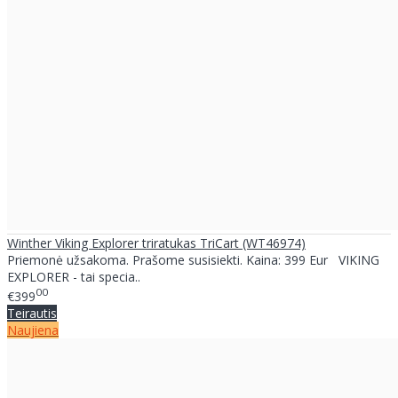
Winther Viking Explorer triratukas TriCart (WT46974)
Priemonė užsakoma. Prašome susisiekti. Kaina: 399 Eur VIKING
EXPLORER - tai specia..
00
€399
Teirautis
Naujiena