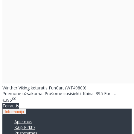
Winther Viking keturatis FunCart (WT49800)
Priemonė užsakoma. Prašome susisiekti. Kaina: 395 Eur ..
00
€395
Teirautis
Informacija
Apie mus
Kaip Pirkti?
Pristatymas