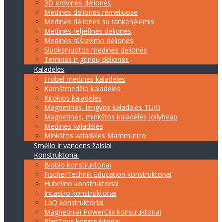
3D erdvinės dėlionės
Medinės dėlionės rėmeliuose
Medinės dėlionės su rankenėlėmis
Medinės reljefinės dėlionės
Medinės rūšiavimo dėlionės
Sluoksniuotos medinės dėlionės
Teminės ir grindų dėlionės
Kaladėlės
Frobel medinės kaladėlės
Kamštmedžio kaladėlės
Kitokios kaladėlės
Magnetinės, lengvos kaladėlės TUKI
Magnetinės, minkštos kaladėlės Jollyheap
Medinės kaladėlės
Minkštos kaladėlės Mammutico
Smėlio ir vandens žaislai
Konstruktoriai
Bioblo konstruktoriai
FischerTechnik Education konstruktoriai
Hubelino konstruktoriai
Incastro konstruktoriai
LaQ konstruktoriai
Magnetiniai PowerClix konstruktoriai
PlanToys konstruktoriai