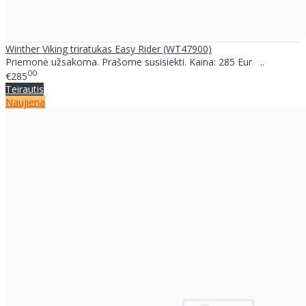
Winther Viking triratukas Easy Rider (WT47900)
Priemonė užsakoma. Prašome susisiekti. Kaina: 285 Eur ..
00
€285
Teirautis
Naujiena