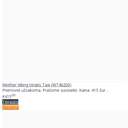
Winther Viking triratis Taxi (WT46200)
Priemonė užsakoma. Prašome susisiekti. Kaina: 415 Eur ..
00
€415
Teirautis
Naujiena