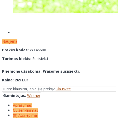
Naujiena
Prekės kodas:
WT46600
Turimas kiekis:
Susisiekti
Priemonė užsakoma. Prašome susisiekti.
Kaina: 269 Eur
Turite klausimų apie šią prekę?
Klauskite
Gamintojas:
Winther
Aprašymas
CE ženklinimas
(0) Atsiliepimai