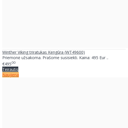
Winther Viking triratukas Kengūra (WT49600)
Priemonė užsakoma. Prašome susisiekti. Kaina: 495 Eur ..
00
€495
Teirautis
Naujiena