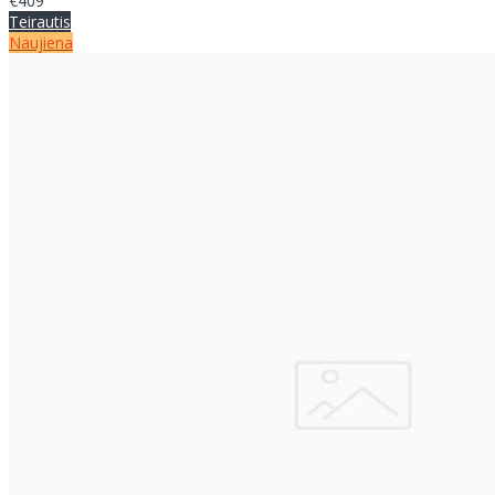
€409
Teirautis
Naujiena