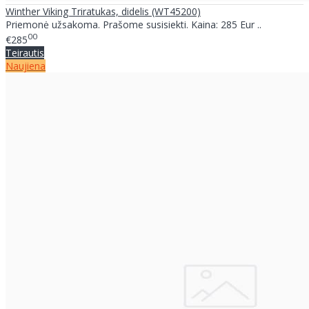
Winther Viking Triratukas, didelis (WT45200)
Priemonė užsakoma. Prašome susisiekti. Kaina: 285 Eur ..
00
€285
Teirautis
Naujiena