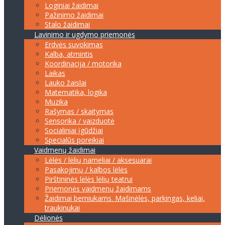
Loginiai žaidimai
Pažinimo žaidimai
Stalo žaidimai
Lavinimo ir ugdymo priemonės
Erdvės suvokimas
Kalba, atmintis
Koordinacija / motorika
Laikas
Lauko žaislai
Matematika, logika
Muzika
Rašymas / skaitymas
Sensorika / vaizduotė
Socialiniai įgūdžiai
Specialūs poreikiai
Vaidmenų žaidimai
Lėlės / lėlių nameliai / aksesuarai
Pasakojimų / kalbos lėlės
Pirštininės lėlės lėlių teatrui
Priemonės vaidmenų žaidimams
Žaidimai berniukams. Mašinėlės, parkingas, keliai,
traukinukai
Dėlionės