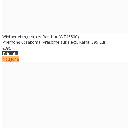
Winther Viking triratis Ben Hur (WT46500)
Priemonė užsakoma. Prašome susisiekti. Kaina: 395 Eur ..
00
€395
Teirautis
Naujiena