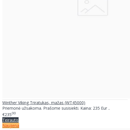
Winther Viking Triratukas, mažas (WT45000)
Priemonė užsakoma. Prašome susisiekti. Kaina: 235 Eur ..
00
€235
Teirautis
Naujiena