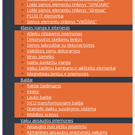
Lokki sienos elementų rinkinys "GYVŪNAI"
Lokki sienos elementų rinkinys "Jūreiviai"
PLUG IT elementai
Sienos elementų rinkinys "VIKŠRAS"
Klasės įranga ir interjeras
Atliekų rūšiavimo priemonės
Dekoruotos skelbimų lentos
Sienos laikrodžiai su dekoracijomis
Vaikiškos sienų dekoracijos
Virvių sienelės
Įvairių paskirčių įranga
Vaikų žaidimų kambario ir aikštelės elementai
Magnetinės lentos ir priemonės
Baldai
Baldai žaidimams
Kėdės
Lauko baldai
SICO transformuojami baldai
Gratnells daiktų susidėjimo sistema
Mobilios scenos
Vaikų apsaugos priemonės
Apsaugos nuo pirštų privėrimo
Asmeninės apsaugos priemonės vaikams