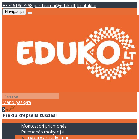
+37061867598
pardavimai@eduko.lt
Kontaktai
Navigacija
Mano paskyra
00
€0
0
Prekių krepšelis tuščias!
Montessori priemonės
Priemonės mokytojui
Dėžutės susidėjimui