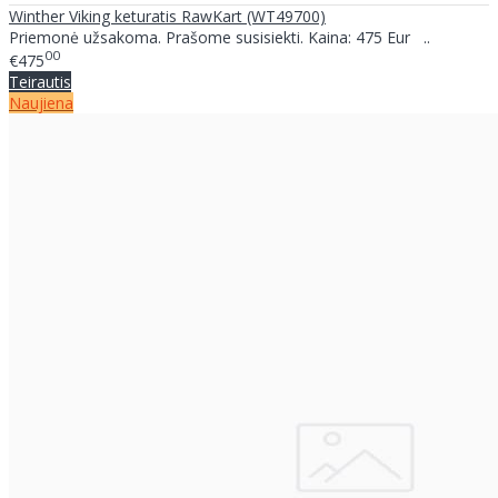
Winther Viking keturatis RawKart (WT49700)
Priemonė užsakoma. Prašome susisiekti. Kaina: 475 Eur ..
00
€475
Teirautis
Naujiena