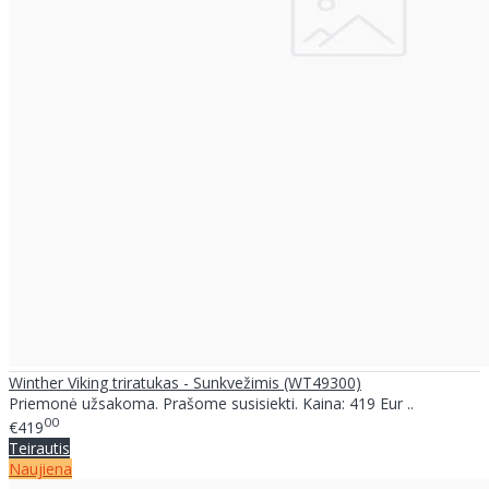
Winther Viking triratukas - Sunkvežimis (WT49300)
Priemonė užsakoma. Prašome susisiekti. Kaina: 419 Eur ..
00
€419
Teirautis
Naujiena