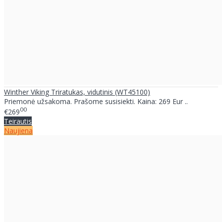
Winther Viking Triratukas, vidutinis (WT45100)
Priemonė užsakoma. Prašome susisiekti. Kaina: 269 Eur ..
00
€269
Teirautis
Naujiena