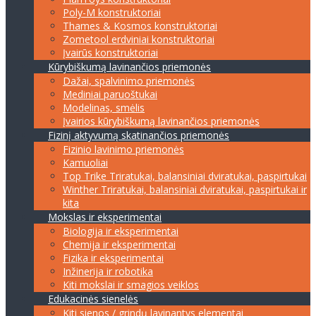
Poly-M konstruktoriai
Thames & Kosmos konstruktoriai
Zometool erdviniai konstruktoriai
Įvairūs konstruktoriai
Kūrybiškumą lavinančios priemonės
Dažai, spalvinimo priemonės
Mediniai paruoštukai
Modelinas, smėlis
Įvairios kūrybiškumą lavinančios priemonės
Fizinį aktyvumą skatinančios priemonės
Fizinio lavinimo priemonės
Kamuoliai
Top Trike Triratukai, balansiniai dviratukai, paspirtukai
Winther Triratukai, balansiniai dviratukai, paspirtukai ir
kita
Mokslas ir eksperimentai
Biologija ir eksperimentai
Chemija ir eksperimentai
Fizika ir eksperimentai
Inžinerija ir robotika
Kiti mokslai ir smagios veiklos
Edukacinės sienelės
Kiti sienos / grindų lavinantys elementai