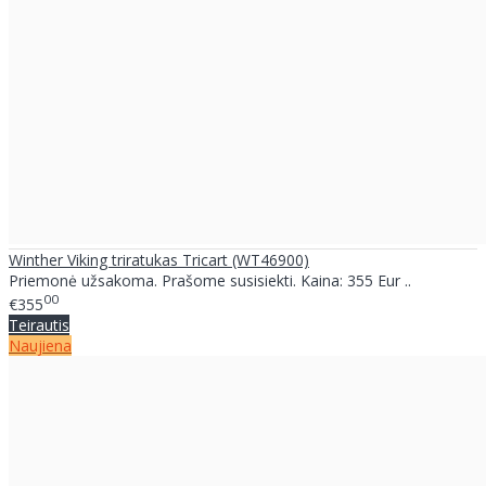
Winther Viking triratukas Tricart (WT46900)
Priemonė užsakoma. Prašome susisiekti. Kaina: 355 Eur ..
00
€355
Teirautis
Naujiena