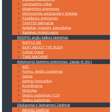
Laminavimo vokai
Magnetinės priemonės
Motyvaciniai antspaudai ir lipdukai
Pagalbinės priemonės
TimeTEX laikmačiai
Aplankai, įmautės, kanceliarija
Rankinės mokytojams
REGIPIO anglų kalbos lavinimas
BAFFLE ME
BEAT ABOUT THE BUSH
Colour Quest
TIME MACHINE
Ankstyvojo lavinimo priemonės, žaislai (0-3m.)
ABC
Formų, dydžių pažinimas
Garsai
Jutimai (sensorika)
Koordinacija
Motorika
Skaičių pažinimas (123)
Spalvų pažinimas
Edukaciniai ir lavinamieji žaidimai
Aktyvūs žaidimai