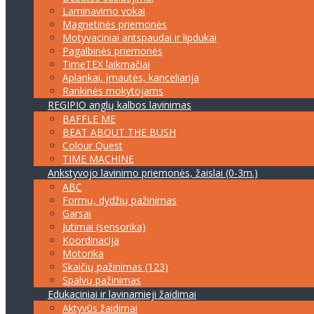
Laminavimo vokai
Magnetinės priemonės
Motyvaciniai antspaudai ir lipdukai
Pagalbinės priemonės
TimeTEX laikmačiai
Aplankai, įmautės, kanceliarija
Rankinės mokytojams
REGIPIO anglų kalbos lavinimas
BAFFLE ME
BEAT ABOUT THE BUSH
Colour Quest
TIME MACHINE
Ankstyvojo lavinimo priemonės, žaislai (0-3m.)
ABC
Formų, dydžių pažinimas
Garsai
Jutimai (sensorika)
Koordinacija
Motorika
Skaičių pažinimas (123)
Spalvų pažinimas
Edukaciniai ir lavinamieji žaidimai
Aktyvūs žaidimai