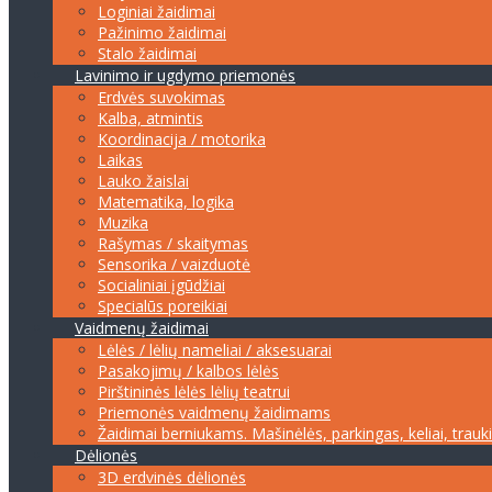
Loginiai žaidimai
Pažinimo žaidimai
Stalo žaidimai
Lavinimo ir ugdymo priemonės
Erdvės suvokimas
Kalba, atmintis
Koordinacija / motorika
Laikas
Lauko žaislai
Matematika, logika
Muzika
Rašymas / skaitymas
Sensorika / vaizduotė
Socialiniai įgūdžiai
Specialūs poreikiai
Vaidmenų žaidimai
Lėlės / lėlių nameliai / aksesuarai
Pasakojimų / kalbos lėlės
Pirštininės lėlės lėlių teatrui
Priemonės vaidmenų žaidimams
Žaidimai berniukams. Mašinėlės, parkingas, keliai, trauk
Dėlionės
3D erdvinės dėlionės