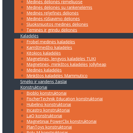
Medinės dėlionės rėmeliuose
Medinės dėlionės su rankenėlėmis
Medinės reljefinės dėlionės
Medinės rūšiavimo dėlionės
Sluoksniuotos medinės dėlionės
Teminės ir grindų dėlionės
Kaladėlės
Frobel medinės kaladėlės
Kamštmedžio kaladėlės
Kitokios kaladėlės
Magnetinės, lengvos kaladėlės TUKI
Magnetinės, minkštos kaladėlės Jollyheap
Medinės kaladėlės
Minkštos kaladėlės Mammutico
Smėlio ir vandens žaislai
Konstruktoriai
Bioblo konstruktoriai
FischerTechnik Education konstruktoriai
Hubelino konstruktoriai
Incastro konstruktoriai
LaQ konstruktoriai
Magnetiniai PowerClix konstruktoriai
PlanToys konstruktoriai
Poly-M konstruktoriai