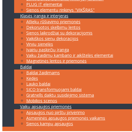
PLUG IT elementai
Sienos elementų rinkinys "VIKŠRAS"
Klasės įranga ir interjeras
Atliekų rūšiavimo priemonės
Dekoruotos skelbimų lentos
Sienos laikrodžiai su dekoracijomis
Vaikiškos sienų dekoracijos
Virvių sienelės
Įvairių paskirčių įranga
Vaikų žaidimų kambario ir aikštelės elementai
Magnetinės lentos ir priemonės
Baldai
Baldai žaidimams
Kėdės
Lauko baldai
SICO transformuojami baldai
Gratnells daiktų susidėjimo sistema
Mobilios scenos
Vaikų apsaugos priemonės
Apsaugos nuo pirštų privėrimo
Asmeninės apsaugos priemonės vaikams
Sienos kampų apsaugos