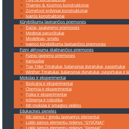
Thames & Kosmos konstruktoriai
Zometool erdviniai konstruktoriai
Įvairūs konstruktoriai
Kūrybiškumą lavinančios priemonės
Dažai, spalvinimo priemonės
Mediniai paruoštukai
Modelinas, smėlis
Įvairios kūrybiškumą lavinančios priemonės
Fizinį aktyvumą skatinančios priemonės
Fizinio lavinimo priemonės
Kamuoliai
Top Trike Triratukai, balansiniai dviratukai, paspirtukai
Winther Triratukai, balansiniai dviratukai, paspirtukai ir k
Mokslas ir eksperimentai
Biologija ir eksperimentai
Chemija ir eksperimentai
Fizika ir eksperimentai
Inžinerija ir robotika
Kiti mokslai ir smagios veiklos
Edukacinės sienelės
Kiti sienos / grindų lavinantys elementai
Lokki sienos elementų rinkinys "GYVŪNAI"
Lokki sienos elementų rinkinys "Jūreiviai"