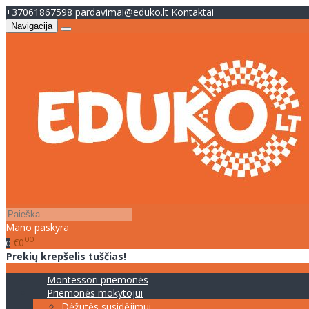
+37061867598
pardavimai@eduko.lt
Kontaktai
Navigacija
Mano paskyra
00
€0
0
Prekių krepšelis tuščias!
Montessori priemonės
Priemonės mokytojui
Dėžutės susidėjimui