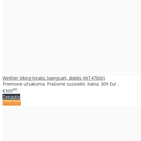
Winther Viking triratis Swingcart, didelis (WT47000)
Priemonė užsakoma. Prašome susisiekti. Kaina: 309 Eur ..
00
€309
Teirautis
Naujiena