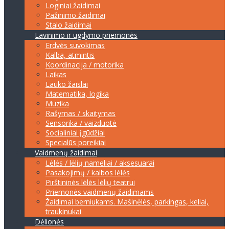
Loginiai žaidimai
Pažinimo žaidimai
Stalo žaidimai
Lavinimo ir ugdymo priemonės
Erdvės suvokimas
Kalba, atmintis
Koordinacija / motorika
Laikas
Lauko žaislai
Matematika, logika
Muzika
Rašymas / skaitymas
Sensorika / vaizduotė
Socialiniai įgūdžiai
Specialūs poreikiai
Vaidmenų žaidimai
Lėlės / lėlių nameliai / aksesuarai
Pasakojimų / kalbos lėlės
Pirštininės lėlės lėlių teatrui
Priemonės vaidmenų žaidimams
Žaidimai berniukams. Mašinėlės, parkingas, keliai,
traukinukai
Dėlionės