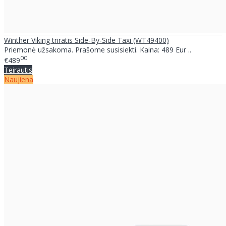
Winther Viking triratis Side-By-Side Taxi (WT49400)
Priemonė užsakoma. Prašome susisiekti. Kaina: 489 Eur ..
00
€489
Teirautis
Naujiena