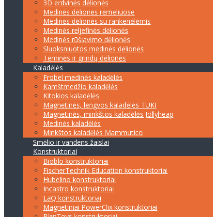
3D erdvinės dėlionės
Medinės dėlionės rėmeliuose
Medinės dėlionės su rankenėlėmis
Medinės reljefinės dėlionės
Medinės rūšiavimo dėlionės
Sluoksniuotos medinės dėlionės
Teminės ir grindų dėlionės
Kaladėlės
Frobel medinės kaladėlės
Kamštmedžio kaladėlės
Kitokios kaladėlės
Magnetinės, lengvos kaladėlės TUKI
Magnetinės, minkštos kaladėlės Jollyheap
Medinės kaladėlės
Minkštos kaladėlės Mammutico
Smėlio ir vandens žaislai
Konstruktoriai
Bioblo konstruktoriai
FischerTechnik Education konstruktoriai
Hubelino konstruktoriai
Incastro konstruktoriai
LaQ konstruktoriai
Magnetiniai PowerClix konstruktoriai
PlanToys konstruktoriai