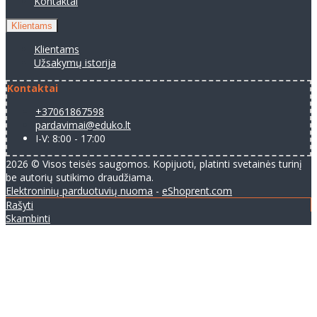
Kontaktai
Klientams
Klientams
Užsakymų istorija
Kontaktai
+37061867598
pardavimai@eduko.lt
I-V: 8:00 - 17:00
2026 © Visos teisės saugomos. Kopijuoti, platinti svetainės turinį
be autorių sutikimo draudžiama.
Elektroninių parduotuvių nuoma
-
eShoprent.com
Rašyti
Skambinti