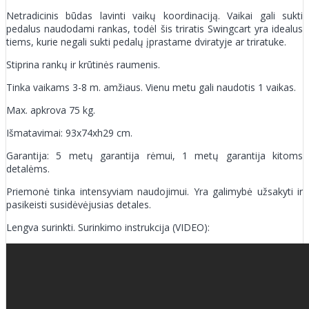
Netradicinis būdas lavinti vaikų koordinaciją. Vaikai gali sukti
pedalus naudodami rankas, todėl šis triratis Swingcart yra idealus
tiems, kurie negali sukti pedalų įprastame dviratyje ar triratuke.
Stiprina rankų ir krūtinės raumenis.
Tinka vaikams 3-8 m. amžiaus. Vienu metu gali naudotis 1 vaikas.
Max. apkrova 75 kg.
Išmatavimai: 93x74xh29 cm.
Garantija: 5 metų garantija rėmui, 1 metų garantija kitoms
detalėms.
Priemonė tinka intensyviam naudojimui. Yra galimybė užsakyti ir
pasikeisti susidėvėjusias detales.
Lengva surinkti. Surinkimo instrukcija (VIDEO):