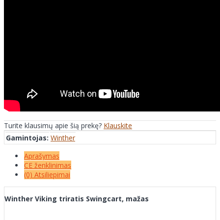
Turite klausimų apie šią prekę?
Klauskite
Gamintojas:
Winther
Aprašymas
CE ženklinimas
(0) Atsiliepimai
Winther Viking triratis Swingcart, mažas