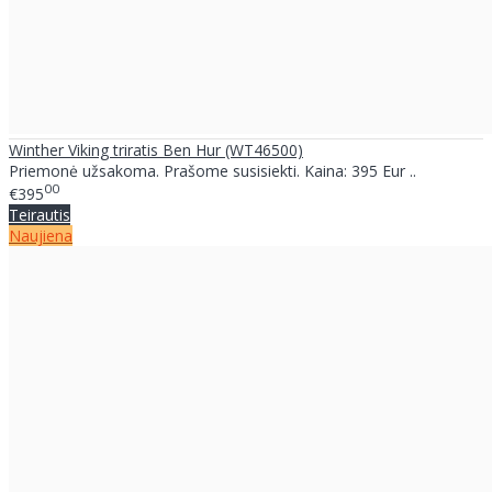
Winther Viking triratis Ben Hur (WT46500)
Priemonė užsakoma. Prašome susisiekti. Kaina: 395 Eur ..
00
€395
Teirautis
Naujiena