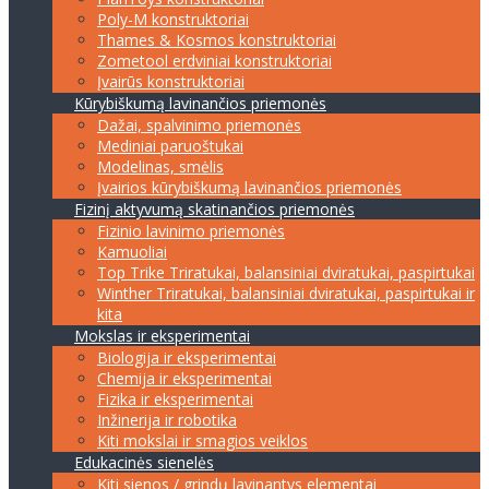
Poly-M konstruktoriai
Thames & Kosmos konstruktoriai
Zometool erdviniai konstruktoriai
Įvairūs konstruktoriai
Kūrybiškumą lavinančios priemonės
Dažai, spalvinimo priemonės
Mediniai paruoštukai
Modelinas, smėlis
Įvairios kūrybiškumą lavinančios priemonės
Fizinį aktyvumą skatinančios priemonės
Fizinio lavinimo priemonės
Kamuoliai
Top Trike Triratukai, balansiniai dviratukai, paspirtukai
Winther Triratukai, balansiniai dviratukai, paspirtukai ir
kita
Mokslas ir eksperimentai
Biologija ir eksperimentai
Chemija ir eksperimentai
Fizika ir eksperimentai
Inžinerija ir robotika
Kiti mokslai ir smagios veiklos
Edukacinės sienelės
Kiti sienos / grindų lavinantys elementai