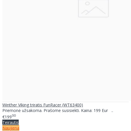
Winther Viking triratis FunRacer (WT63400)
Priemonė užsakoma. Prašome susisiekti. Kaina: 199 Eur ..
00
€199
Teirautis
Naujiena