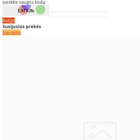
Įveskite saugos kodą:
Rašyti
Susijusios prekės
Naujiena