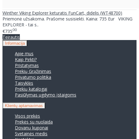
Winther Viking Explorer keturatis FunCart, didelis (WT48700)
Priemonė užsakoma. Prašome susisiekti. Kaina: 735 Eur VIKING
EXPLORER - tai s..
00
€735
Teirautis
Informacija
Apie mus
Kaip Pirkti?
Pristatymas
Prekių Grąžinimas
Privatumo politika
Taisyklės
Prekių katalogai
Pasiūlymas ugdymo įstaigoms
Klientų aptarnavimas
Visos prekės
Prekės su nuolaida
Dovanų kuponai
Svetainės medis