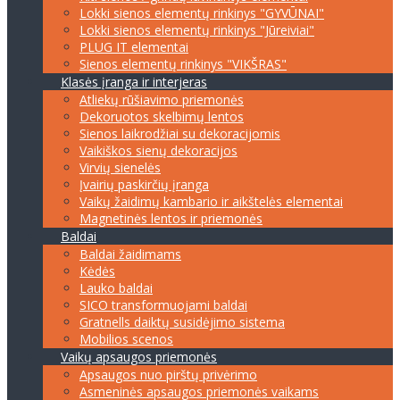
Lokki sienos elementų rinkinys "GYVŪNAI"
Lokki sienos elementų rinkinys "Jūreiviai"
PLUG IT elementai
Sienos elementų rinkinys "VIKŠRAS"
Klasės įranga ir interjeras
Atliekų rūšiavimo priemonės
Dekoruotos skelbimų lentos
Sienos laikrodžiai su dekoracijomis
Vaikiškos sienų dekoracijos
Virvių sienelės
Įvairių paskirčių įranga
Vaikų žaidimų kambario ir aikštelės elementai
Magnetinės lentos ir priemonės
Baldai
Baldai žaidimams
Kėdės
Lauko baldai
SICO transformuojami baldai
Gratnells daiktų susidėjimo sistema
Mobilios scenos
Vaikų apsaugos priemonės
Apsaugos nuo pirštų privėrimo
Asmeninės apsaugos priemonės vaikams