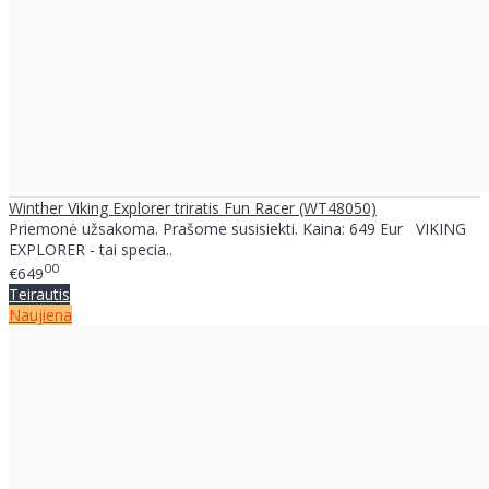
Winther Viking Explorer triratis Fun Racer (WT48050)
Priemonė užsakoma. Prašome susisiekti. Kaina: 649 Eur VIKING
EXPLORER - tai specia..
00
€649
Teirautis
Naujiena