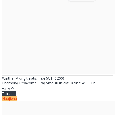
Winther Viking triratis Taxi (WT46200)
Priemonė užsakoma. Prašome susisiekti. Kaina: 415 Eur ..
00
€415
Teirautis
Naujiena