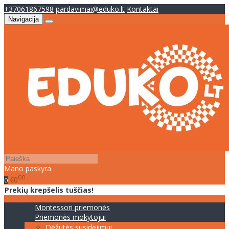
+37061867598
pardavimai@eduko.lt
Kontaktai
Navigacija
Mano paskyra
00
€0
0
Prekių krepšelis tuščias!
Montessori priemonės
Priemonės mokytojui
Dėžutės susidėjimui