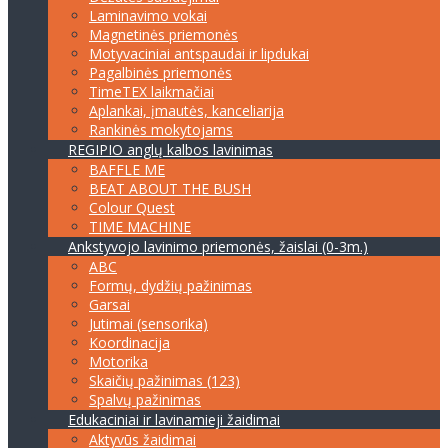
Laminavimo vokai
Magnetinės priemonės
Motyvaciniai antspaudai ir lipdukai
Pagalbinės priemonės
TimeTEX laikmačiai
Aplankai, įmautės, kanceliarija
Rankinės mokytojams
REGIPIO anglų kalbos lavinimas
BAFFLE ME
BEAT ABOUT THE BUSH
Colour Quest
TIME MACHINE
Ankstyvojo lavinimo priemonės, žaislai (0-3m.)
ABC
Formų, dydžių pažinimas
Garsai
Jutimai (sensorika)
Koordinacija
Motorika
Skaičių pažinimas (123)
Spalvų pažinimas
Edukaciniai ir lavinamieji žaidimai
Aktyvūs žaidimai