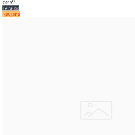
00
€499
Teirautis
Naujiena