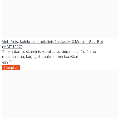
Vintažinis, kolekcinis, metalinis žaislas Mr&Mrs in - GearBot
(MMT102C)
Rankų darbo, skardinis robotas su viduje esančiu ėjimo
mechanizmu, kurį galite paleisti mechaniškai ..
95
€29