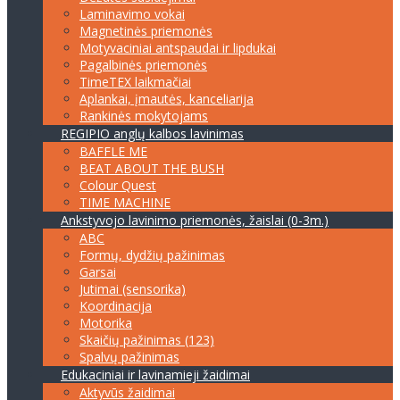
Laminavimo vokai
Magnetinės priemonės
Motyvaciniai antspaudai ir lipdukai
Pagalbinės priemonės
TimeTEX laikmačiai
Aplankai, įmautės, kanceliarija
Rankinės mokytojams
REGIPIO anglų kalbos lavinimas
BAFFLE ME
BEAT ABOUT THE BUSH
Colour Quest
TIME MACHINE
Ankstyvojo lavinimo priemonės, žaislai (0-3m.)
ABC
Formų, dydžių pažinimas
Garsai
Jutimai (sensorika)
Koordinacija
Motorika
Skaičių pažinimas (123)
Spalvų pažinimas
Edukaciniai ir lavinamieji žaidimai
Aktyvūs žaidimai