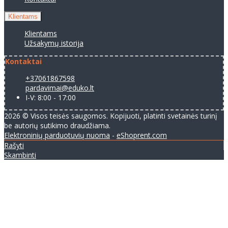
Klientams
Klientams
Užsakymų istorija
Kontaktai
+37061867598
pardavimai@eduko.lt
I-V: 8:00 - 17:00
2026 © Visos teisės saugomos. Kopijuoti, platinti svetainės turinį
be autorių sutikimo draudžiama.
Elektroninių parduotuvių nuoma
-
eShoprent.com
Rašyti
Skambinti