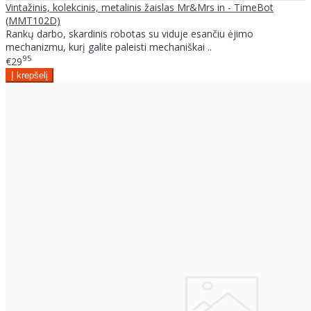
Vintažinis, kolekcinis, metalinis žaislas Mr&Mrs in - TimeBot
(MMT102D)
Rankų darbo, skardinis robotas su viduje esančiu ėjimo
mechanizmu, kurį galite paleisti mechaniškai ..
95
€29