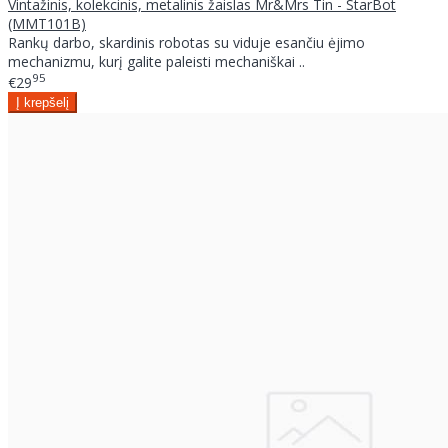
Vintažinis, kolekcinis, metalinis žaislas Mr&Mrs Tin - StarBot
(MMT101B)
Rankų darbo, skardinis robotas su viduje esančiu ėjimo
mechanizmu, kurį galite paleisti mechaniškai ..
95
€29