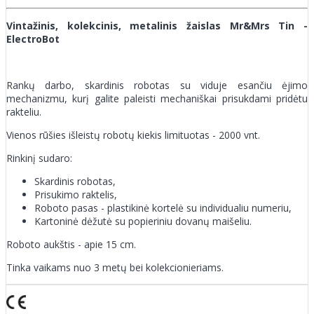
Vintažinis, kolekcinis, metalinis žaislas Mr&Mrs Tin -
ElectroBot
Rankų darbo, skardinis robotas su viduje esančiu ėjimo
mechanizmu, kurį galite paleisti mechaniškai prisukdami pridėtu
rakteliu.
Vienos rūšies išleistų robotų kiekis limituotas - 2000 vnt.
Rinkinį sudaro:
Skardinis robotas,
Prisukimo raktelis,
Roboto pasas - plastikinė kortelė su individualiu numeriu,
Kartoninė dėžutė su popieriniu dovanų maišeliu.
Roboto aukštis - apie 15 cm.
Tinka vaikams nuo 3 metų bei kolekcionieriams.