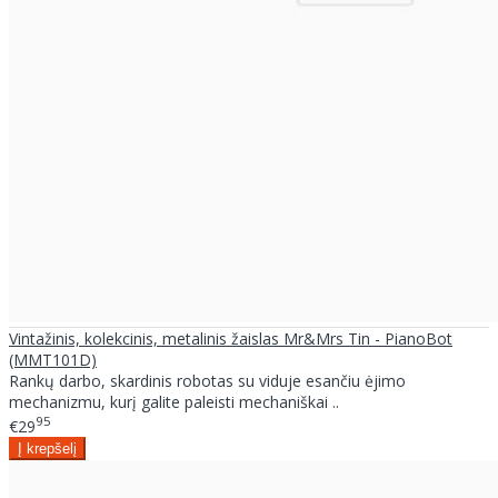
Vintažinis, kolekcinis, metalinis žaislas Mr&Mrs Tin - PianoBot
(MMT101D)
Rankų darbo, skardinis robotas su viduje esančiu ėjimo
mechanizmu, kurį galite paleisti mechaniškai ..
95
€29