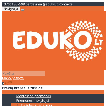
+37061867598
pardavimai@eduko.lt
Kontaktai
Navigacija
Mano paskyra
00
€0
0
Prekių krepšelis tuščias!
Montessori priemonės
Priemonės mokytojui
Dėžutės susidėjimui