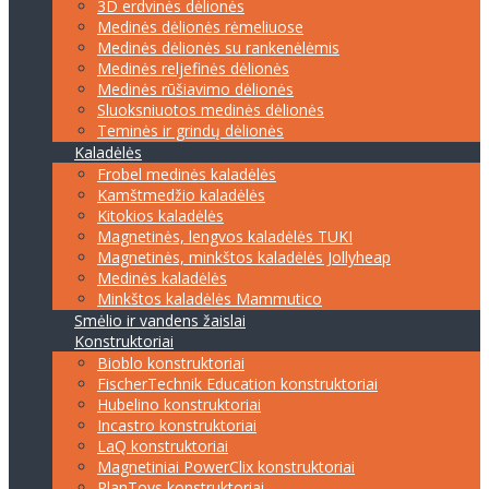
3D erdvinės dėlionės
Medinės dėlionės rėmeliuose
Medinės dėlionės su rankenėlėmis
Medinės reljefinės dėlionės
Medinės rūšiavimo dėlionės
Sluoksniuotos medinės dėlionės
Teminės ir grindų dėlionės
Kaladėlės
Frobel medinės kaladėlės
Kamštmedžio kaladėlės
Kitokios kaladėlės
Magnetinės, lengvos kaladėlės TUKI
Magnetinės, minkštos kaladėlės Jollyheap
Medinės kaladėlės
Minkštos kaladėlės Mammutico
Smėlio ir vandens žaislai
Konstruktoriai
Bioblo konstruktoriai
FischerTechnik Education konstruktoriai
Hubelino konstruktoriai
Incastro konstruktoriai
LaQ konstruktoriai
Magnetiniai PowerClix konstruktoriai
PlanToys konstruktoriai