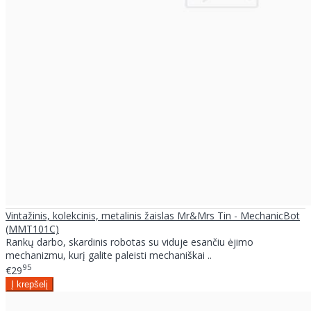
Vintažinis, kolekcinis, metalinis žaislas Mr&Mrs Tin - MechanicBot
(MMT101C)
Rankų darbo, skardinis robotas su viduje esančiu ėjimo
mechanizmu, kurį galite paleisti mechaniškai ..
95
€29