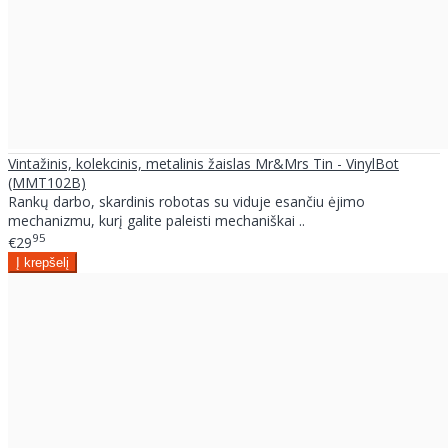
Vintažinis, kolekcinis, metalinis žaislas Mr&Mrs Tin - VinylBot
(MMT102B)
Rankų darbo, skardinis robotas su viduje esančiu ėjimo
mechanizmu, kurį galite paleisti mechaniškai ..
95
€29