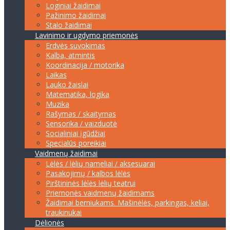
Loginiai žaidimai
Pažinimo žaidimai
Stalo žaidimai
Lavinimo ir ugdymo priemonės
Erdvės suvokimas
Kalba, atmintis
Koordinacija / motorika
Laikas
Lauko žaislai
Matematika, logika
Muzika
Rašymas / skaitymas
Sensorika / vaizduotė
Socialiniai įgūdžiai
Specialūs poreikiai
Vaidmenų žaidimai
Lėlės / lėlių nameliai / aksesuarai
Pasakojimų / kalbos lėlės
Pirštininės lėlės lėlių teatrui
Priemonės vaidmenų žaidimams
Žaidimai berniukams. Mašinėlės, parkingas, keliai,
traukinukai
Dėlionės