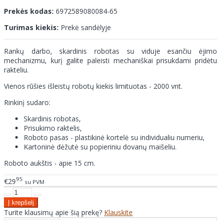
Prekės kodas:
6972589080084-65
Turimas kiekis:
Prekė sandėlyje
Rankų darbo, skardinis robotas su viduje esančiu ėjimo
mechanizmu, kurį galite paleisti mechaniškai prisukdami pridėtu
rakteliu.
Vienos rūšies išleistų robotų kiekis limituotas - 2000 vnt.
Rinkinį sudaro:
Skardinis robotas,
Prisukimo raktelis,
Roboto pasas - plastikinė kortelė su individualiu numeriu,
Kartoninė dėžutė su popieriniu dovanų maišeliu.
Roboto aukštis - apie 15 cm.
95
€29
su PVM
Turite klausimų apie šią prekę?
Klauskite