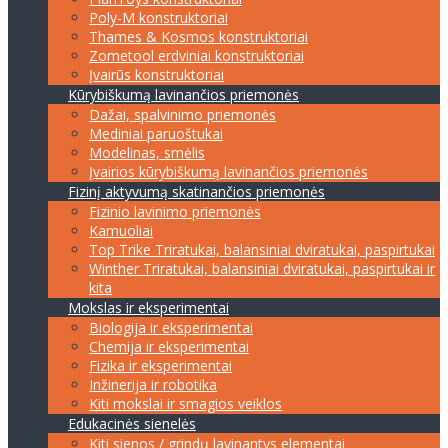
Poly-M konstruktoriai
Thames & Kosmos konstruktoriai
Zometool erdviniai konstruktoriai
Įvairūs konstruktoriai
Kūrybiškumą lavinančios priemonės
Dažai, spalvinimo priemonės
Mediniai paruoštukai
Modelinas, smėlis
Įvairios kūrybiškumą lavinančios priemonės
Fizinį aktyvumą skatinančios priemonės
Fizinio lavinimo priemonės
Kamuoliai
Top Trike Triratukai, balansiniai dviratukai, paspirtukai
Winther Triratukai, balansiniai dviratukai, paspirtukai ir
kita
Mokslas ir eksperimentai
Biologija ir eksperimentai
Chemija ir eksperimentai
Fizika ir eksperimentai
Inžinerija ir robotika
Kiti mokslai ir smagios veiklos
Edukacinės sienelės
Kiti sienos / grindų lavinantys elementai