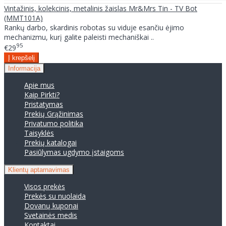
Vintažinis, kolekcinis, metalinis žaislas Mr&Mrs Tin - TV Bot
(MMT101A)
Rankų darbo, skardinis robotas su viduje esančiu ėjimo
mechanizmu, kurį galite paleisti mechaniškai ..
95
€29
Informacija
Apie mus
Kaip Pirkti?
Pristatymas
Prekių Grąžinimas
Privatumo politika
Taisyklės
Prekių katalogai
Pasiūlymas ugdymo įstaigoms
Klientų aptarnavimas
Visos prekės
Prekės su nuolaida
Dovanų kuponai
Svetainės medis
Kontaktai