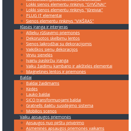
Lokki sienos elementų rinkinys "GYVŪNAI"
Lokki sienos elementų rinkinys "Jūreiviai"
PLUG IT elementai
Sienos elementų rinkinys "VIKŠRAS"
Klasės įranga ir interjeras
Atliekų rūšiavimo priemonės
Dekoruotos skelbimų lentos
Sienos laikrodžiai su dekoracijomis
Vaikiškos sienų dekoracijos
Virvių sienelės
Įvairių paskirčių įranga
Vaikų žaidimų kambario ir aikštelės elementai
Magnetinės lentos ir priemonės
Baldai
Baldai žaidimams
Kėdės
Lauko baldai
SICO transformuojami baldai
Gratnells daiktų susidėjimo sistema
Mobilios scenos
Vaikų apsaugos priemonės
Apsaugos nuo pirštų privėrimo
Asmeninės apsaugos priemonės vaikams