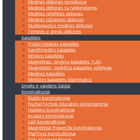
Medinės dėlionės rėmeliuose
Medinės dėlionės su rankenėlėmis
Medinės reljefinės dėlionės
Medinės rūšiavimo dėlionės
Sluoksniuotos medinės dėlionės
Teminės ir grindų dėlionės
Kaladėlės
Frobel medinės kaladėlės
Kamštmedžio kaladėlės
Kitokios kaladėlės
Magnetinės, lengvos kaladėlės TUKI
Magnetinės, minkštos kaladėlės Jollyheap
Medinės kaladėlės
Minkštos kaladėlės Mammutico
Smėlio ir vandens žaislai
Konstruktoriai
Bioblo konstruktoriai
FischerTechnik Education konstruktoriai
Hubelino konstruktoriai
Incastro konstruktoriai
LaQ konstruktoriai
Magnetiniai PowerClix konstruktoriai
PlanToys konstruktoriai
Poly-M konstruktoriai