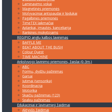
Laminavimo vokai
Magnetinės priemonės
Motyvaciniai antspaudai ir lipdukai
Pagalbinės priemonės
TimeTEX laikmačiai
Aplankai, įmautės, kanceliarija
Rankinės mokytojams
REGIPIO anglų kalbos lavinimas
BAFFLE ME
BEAT ABOUT THE BUSH
Colour Quest
TIME MACHINE
Ankstyvojo lavinimo priemonės, žaislai (0-3m.)
ABC
Formų, dydžių pažinimas
Garsai
Jutimai (sensorika)
Koordinacija
Motorika
Skaičių pažinimas (123)
Spalvų pažinimas
Edukaciniai ir lavinamieji žaidimai
Aktyvūs žaidimai