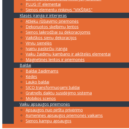
PLUG IT elementai
Sienos elementų rinkinys "VIKŠRAS"
Klasės įranga ir interjeras
Atliekų rūšiavimo priemonės
Dekoruotos skelbimų lentos
Sienos laikrodžiai su dekoracijomis
Vaikiškos sienų dekoracijos
Virvių sienelės
Įvairių paskirčių įranga
Vaikų žaidimų kambario ir aikštelės elementai
Magnetinės lentos ir priemonės
Baldai
Baldai žaidimams
Kėdės
Lauko baldai
SICO transformuojami baldai
Gratnells daiktų susidėjimo sistema
Mobilios scenos
Vaikų apsaugos priemonės
Apsaugos nuo pirštų privėrimo
Asmeninės apsaugos priemonės vaikams
Sienos kampų apsaugos