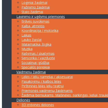
Loginiai žaidimai
Pažinimo žaidimai
Stalo žaidimai
Lavinimo ir ugdymo priemonės
Erdvės suvokimas
Kalba, atmintis
Koordinacija / motorika
Laikas
Lauko žaislai
Matematika, logika
Muzika
Rašymas / skaitymas
Sensorika / vaizduotė
Socialiniai įgūdžiai
Specialūs poreikiai
Vaidmenų žaidimai
Lėlės / lėlių nameliai / aksesuarai
Pasakojimų / kalbos lėlės
Pirštininės lėlės lėlių teatrui
Priemonės vaidmenų žaidimams
Žaidimai berniukams. Mašinėlės, parkingas, keliai, trauk
Dėlionės
3D erdvinės dėlionės