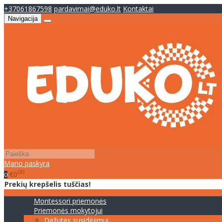
+37061867598
pardavimai@eduko.lt
Kontaktai
Navigacija
Mano paskyra
00
€0
0
Prekių krepšelis tuščias!
Montessori priemonės
Priemonės mokytojui
Dėžutės susidėjimui