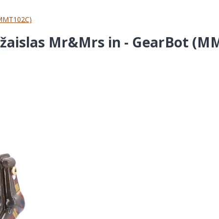
 (MMT102C)
is žaislas Mr&Mrs in - GearBot (