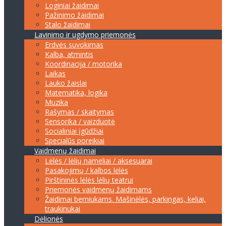
Loginiai žaidimai
Pažinimo žaidimai
Stalo žaidimai
Lavinimo ir ugdymo priemonės
Erdvės suvokimas
Kalba, atmintis
Koordinacija / motorika
Laikas
Lauko žaislai
Matematika, logika
Muzika
Rašymas / skaitymas
Sensorika / vaizduotė
Socialiniai įgūdžiai
Specialūs poreikiai
Vaidmenų žaidimai
Lėlės / lėlių nameliai / aksesuarai
Pasakojimų / kalbos lėlės
Pirštininės lėlės lėlių teatrui
Priemonės vaidmenų žaidimams
Žaidimai berniukams. Mašinėlės, parkingas, keliai,
traukinukai
Dėlionės