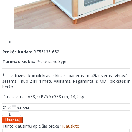
Prekės kodas:
BZ56136-652
Turimas kiekis:
Prekė sandėlyje
Šis virtuvės komplektas skirtas patiems mažiausiems virtuvės
šefams - nuo 2 iki 4 metų vailkams. Pagaminta iš MDF plokštės ir
beržo.
Išmatavimai: A38,5xP75.5xG38 cm, 14,2 kg
00
€170
su PVM
Turite klausimų apie šią prekę?
Klauskite