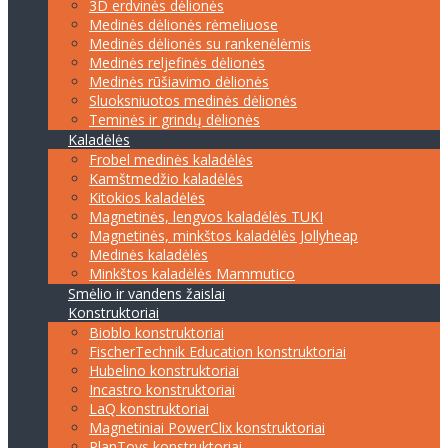
3D erdvinės dėlionės
Medinės dėlionės rėmeliuose
Medinės dėlionės su rankenėlėmis
Medinės reljefinės dėlionės
Medinės rūšiavimo dėlionės
Sluoksniuotos medinės dėlionės
Teminės ir grindų dėlionės
Kaladėlės
Frobel medinės kaladėlės
Kamštmedžio kaladėlės
Kitokios kaladėlės
Magnetinės, lengvos kaladėlės TUKI
Magnetinės, minkštos kaladėlės Jollyheap
Medinės kaladėlės
Minkštos kaladėlės Mammutico
Smėlio ir vandens žaislai
Konstruktoriai
Bioblo konstruktoriai
FischerTechnik Education konstruktoriai
Hubelino konstruktoriai
Incastro konstruktoriai
LaQ konstruktoriai
Magnetiniai PowerClix konstruktoriai
PlanToys konstruktoriai