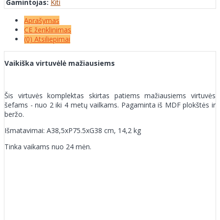
Gamintojas:
Kiti
Aprašymas
CE ženklinimas
(0) Atsiliepimai
Vaikiška virtuvėlė mažiausiems
Šis virtuvės komplektas skirtas patiems mažiausiems virtuvės
šefams - nuo 2 iki 4 metų vailkams. Pagaminta iš MDF plokštės ir
beržo.
Išmatavimai: A38,5xP75.5xG38 cm, 14,2 kg
Tinka vaikams nuo 24 mėn.