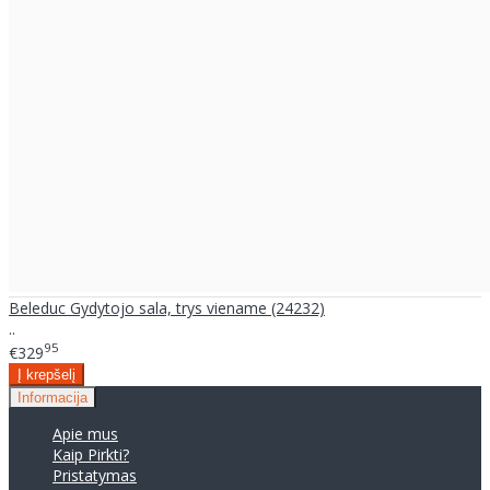
Beleduc Gydytojo sala, trys viename (24232)
..
95
€329
Informacija
Apie mus
Kaip Pirkti?
Pristatymas