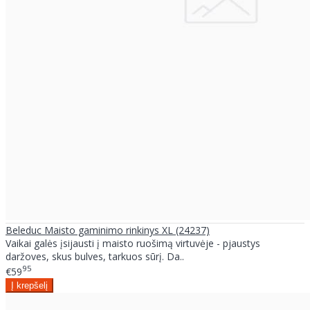
Beleduc Maisto gaminimo rinkinys XL (24237)
Vaikai galės įsijausti į maisto ruošimą virtuvėje - pjaustys
daržoves, skus bulves, tarkuos sūrį. Da..
95
€59