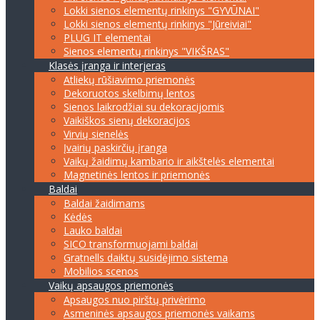
Lokki sienos elementų rinkinys "GYVŪNAI"
Lokki sienos elementų rinkinys "Jūreiviai"
PLUG IT elementai
Sienos elementų rinkinys "VIKŠRAS"
Klasės įranga ir interjeras
Atliekų rūšiavimo priemonės
Dekoruotos skelbimų lentos
Sienos laikrodžiai su dekoracijomis
Vaikiškos sienų dekoracijos
Virvių sienelės
Įvairių paskirčių įranga
Vaikų žaidimų kambario ir aikštelės elementai
Magnetinės lentos ir priemonės
Baldai
Baldai žaidimams
Kėdės
Lauko baldai
SICO transformuojami baldai
Gratnells daiktų susidėjimo sistema
Mobilios scenos
Vaikų apsaugos priemonės
Apsaugos nuo pirštų privėrimo
Asmeninės apsaugos priemonės vaikams