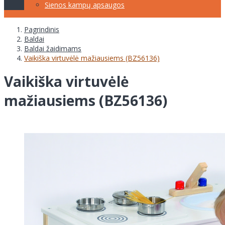
Sienos kampų apsaugos
Pagrindinis
Baldai
Baldai žaidimams
Vaikiška virtuvėlė mažiausiems (BZ56136)
Vaikiška virtuvėlė
mažiausiems (BZ56136)