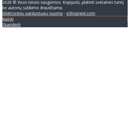
2026 © Visos teisės saugomos. Kopijuoti, platinti svetainės turinį
be autorių sutikimo draudžiama.
Elektroninių parduotuvių nuoma
-
eShoprent.com
Rašyti
Skambinti