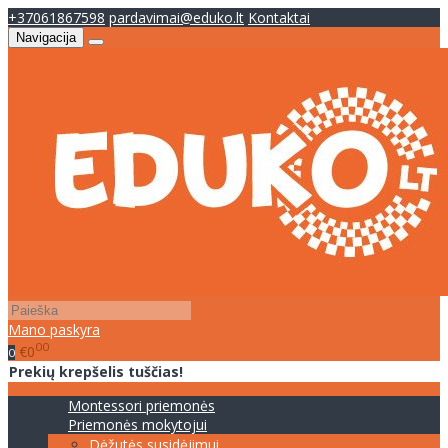
+37061867598
pardavimai@eduko.lt
Kontaktai
Navigacija
Mano paskyra
00
€0
0
Prekių krepšelis tuščias!
Montessori priemonės
Priemonės mokytojui
Dėžutės susidėjimui