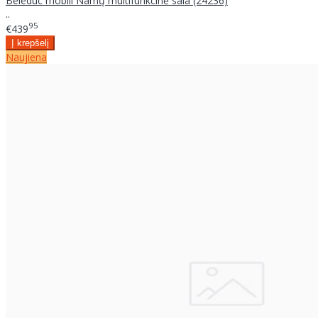
Beleduc mobili Namų multifunkcinė sala (24236)
..
95
€439
Naujiena