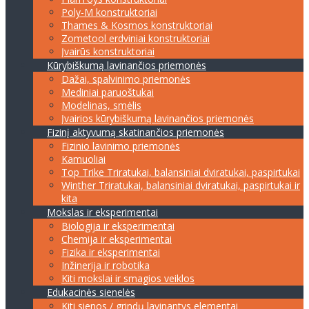
Poly-M konstruktoriai
Thames & Kosmos konstruktoriai
Zometool erdviniai konstruktoriai
Įvairūs konstruktoriai
Kūrybiškumą lavinančios priemonės
Dažai, spalvinimo priemonės
Mediniai paruoštukai
Modelinas, smėlis
Įvairios kūrybiškumą lavinančios priemonės
Fizinį aktyvumą skatinančios priemonės
Fizinio lavinimo priemonės
Kamuoliai
Top Trike Triratukai, balansiniai dviratukai, paspirtukai
Winther Triratukai, balansiniai dviratukai, paspirtukai ir
kita
Mokslas ir eksperimentai
Biologija ir eksperimentai
Chemija ir eksperimentai
Fizika ir eksperimentai
Inžinerija ir robotika
Kiti mokslai ir smagios veiklos
Edukacinės sienelės
Kiti sienos / grindų lavinantys elementai