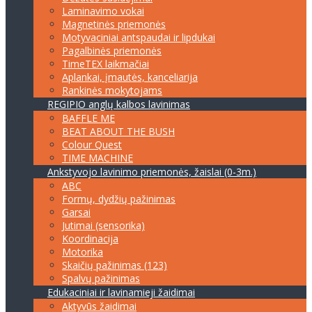
Laminavimo vokai
Magnetinės priemonės
Motyvaciniai antspaudai ir lipdukai
Pagalbinės priemonės
TimeTEX laikmačiai
Aplankai, įmautės, kanceliarija
Rankinės mokytojams
REGIPIO anglų kalbos lavinimas
BAFFLE ME
BEAT ABOUT THE BUSH
Colour Quest
TIME MACHINE
Ankstyvojo lavinimo priemonės, žaislai (0-3m.)
ABC
Formų, dydžių pažinimas
Garsai
Jutimai (sensorika)
Koordinacija
Motorika
Skaičių pažinimas (123)
Spalvų pažinimas
Edukaciniai ir lavinamieji žaidimai
Aktyvūs žaidimai