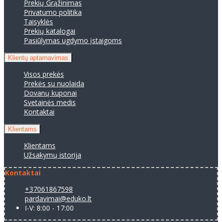
Prekių Grąžinimas
Privatumo politika
Taisyklės
Prekių katalogai
Pasiūlymas ugdymo įstaigoms
Klientų aptarnavimas
Visos prekės
Prekės su nuolaida
Dovanų kuponai
Svetainės medis
Kontaktai
Klientams
Klientams
Užsakymų istorija
Kontaktai
+37061867598
pardavimai@eduko.lt
I-V: 8:00 - 17:00