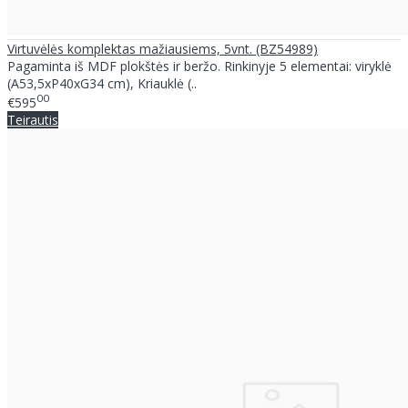
Virtuvėlės komplektas mažiausiems, 5vnt. (BZ54989)
Pagaminta iš MDF plokštės ir beržo. Rinkinyje 5 elementai: viryklė
(A53,5xP40xG34 cm), Kriauklė (..
00
€595
Teirautis