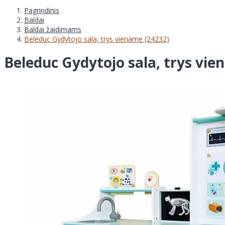
Pagrindinis
Baldai
Baldai žaidimams
Beleduc Gydytojo sala, trys viename (24232)
Beleduc Gydytojo sala, trys vie