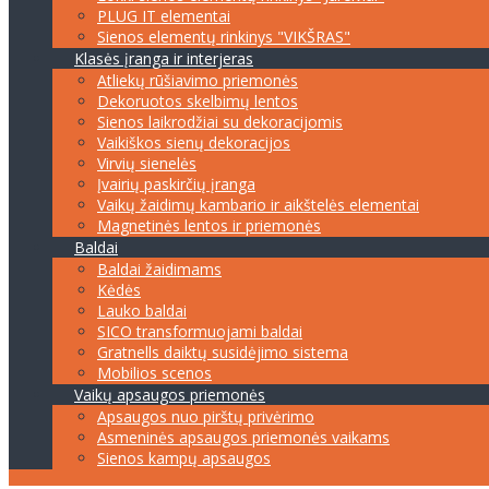
PLUG IT elementai
Sienos elementų rinkinys "VIKŠRAS"
Klasės įranga ir interjeras
Atliekų rūšiavimo priemonės
Dekoruotos skelbimų lentos
Sienos laikrodžiai su dekoracijomis
Vaikiškos sienų dekoracijos
Virvių sienelės
Įvairių paskirčių įranga
Vaikų žaidimų kambario ir aikštelės elementai
Magnetinės lentos ir priemonės
Baldai
Baldai žaidimams
Kėdės
Lauko baldai
SICO transformuojami baldai
Gratnells daiktų susidėjimo sistema
Mobilios scenos
Vaikų apsaugos priemonės
Apsaugos nuo pirštų privėrimo
Asmeninės apsaugos priemonės vaikams
Sienos kampų apsaugos