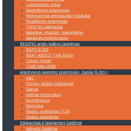
Laminavimo vokai
Magnetinės priemonės
Motyvaciniai antspaudai ir lipdukai
Pagalbinės priemonės
TimeTEX laikmačiai
Aplankai, įmautės, kanceliarija
Rankinės mokytojams
REGIPIO anglų kalbos lavinimas
BAFFLE ME
BEAT ABOUT THE BUSH
Colour Quest
TIME MACHINE
Ankstyvojo lavinimo priemonės, žaislai (0-3m.)
ABC
Formų, dydžių pažinimas
Garsai
Jutimai (sensorika)
Koordinacija
Motorika
Skaičių pažinimas (123)
Spalvų pažinimas
Edukaciniai ir lavinamieji žaidimai
Aktyvūs žaidimai