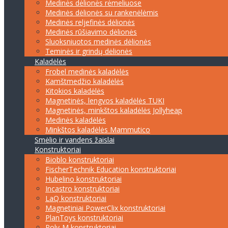
Medinės dėlionės rėmeliuose
Medinės dėlionės su rankenėlėmis
Medinės reljefinės dėlionės
Medinės rūšiavimo dėlionės
Sluoksniuotos medinės dėlionės
Teminės ir grindų dėlionės
Kaladėlės
Frobel medinės kaladėlės
Kamštmedžio kaladėlės
Kitokios kaladėlės
Magnetinės, lengvos kaladėlės TUKI
Magnetinės, minkštos kaladėlės Jollyheap
Medinės kaladėlės
Minkštos kaladėlės Mammutico
Smėlio ir vandens žaislai
Konstruktoriai
Bioblo konstruktoriai
FischerTechnik Education konstruktoriai
Hubelino konstruktoriai
Incastro konstruktoriai
LaQ konstruktoriai
Magnetiniai PowerClix konstruktoriai
PlanToys konstruktoriai
Poly-M konstruktoriai