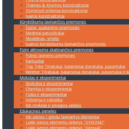
Thames & Kosmos konstruktoriai
Zometool erdviniai konstruktoriai
Įvairūs konstruktoriai
Kūrybiškumą lavinančios priemonės
Dažai, spalvinimo priemonės
Mediniai paruoštukai
Modelinas, smėlis
Įvairios kūrybiškumą lavinančios priemonės
Fizinį aktyvumą skatinančios priemonės
Fizinio lavinimo priemonės
Kamuoliai
Top Trike Triratukai, balansiniai dviratukai, paspirtukai
Winther Triratukai, balansiniai dviratukai, paspirtukai ir k
Mokslas ir eksperimentai
Biologija ir eksperimentai
Chemija ir eksperimentai
Fizika ir eksperimentai
Inžinerija ir robotika
Kiti mokslai ir smagios veiklos
Edukacinės sienelės
Kiti sienos / grindų lavinantys elementai
Lokki sienos elementų rinkinys "GYVŪNAI"
Lokki sienos elementų rinkinys "Jūreiviai"