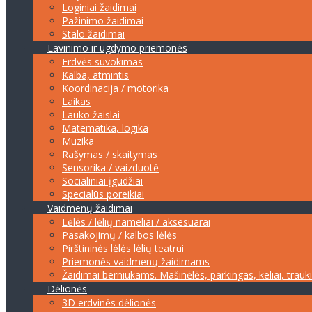
Loginiai žaidimai
Pažinimo žaidimai
Stalo žaidimai
Lavinimo ir ugdymo priemonės
Erdvės suvokimas
Kalba, atmintis
Koordinacija / motorika
Laikas
Lauko žaislai
Matematika, logika
Muzika
Rašymas / skaitymas
Sensorika / vaizduotė
Socialiniai įgūdžiai
Specialūs poreikiai
Vaidmenų žaidimai
Lėlės / lėlių nameliai / aksesuarai
Pasakojimų / kalbos lėlės
Pirštininės lėlės lėlių teatrui
Priemonės vaidmenų žaidimams
Žaidimai berniukams. Mašinėlės, parkingas, keliai, trauk
Dėlionės
3D erdvinės dėlionės