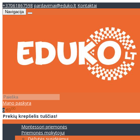
+37061867598
pardavimai@eduko.lt
Kontaktai
Navigacija
Mano paskyra
00
€0
0
Prekių krepšelis tuščias!
Montessori priemonės
Priemonės mokytojui
Dėžutės susidėjimui