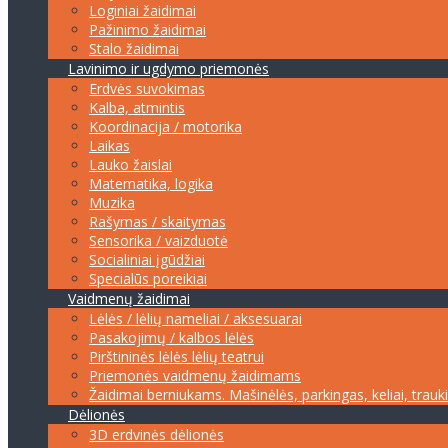
Loginiai žaidimai
Pažinimo žaidimai
Stalo žaidimai
Lavinimo ir ugdymo priemonės
Erdvės suvokimas
Kalba, atmintis
Koordinacija / motorika
Laikas
Lauko žaislai
Matematika, logika
Muzika
Rašymas / skaitymas
Sensorika / vaizduotė
Socialiniai įgūdžiai
Specialūs poreikiai
Vaidmenų žaidimai
Lėlės / lėlių nameliai / aksesuarai
Pasakojimų / kalbos lėlės
Pirštininės lėlės lėlių teatrui
Priemonės vaidmenų žaidimams
Žaidimai berniukams. Mašinėlės, parkingas, keliai, trauk
Dėlionės
3D erdvinės dėlionės