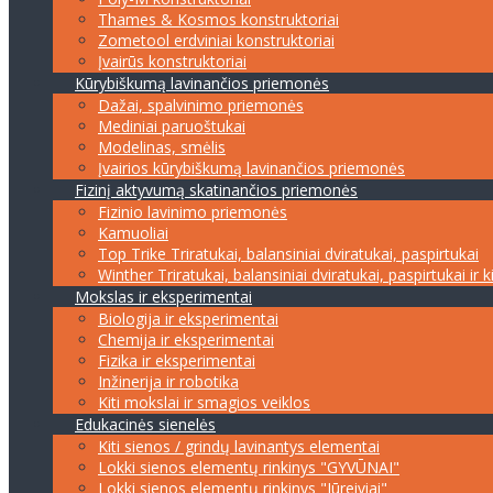
Thames & Kosmos konstruktoriai
Zometool erdviniai konstruktoriai
Įvairūs konstruktoriai
Kūrybiškumą lavinančios priemonės
Dažai, spalvinimo priemonės
Mediniai paruoštukai
Modelinas, smėlis
Įvairios kūrybiškumą lavinančios priemonės
Fizinį aktyvumą skatinančios priemonės
Fizinio lavinimo priemonės
Kamuoliai
Top Trike Triratukai, balansiniai dviratukai, paspirtukai
Winther Triratukai, balansiniai dviratukai, paspirtukai ir k
Mokslas ir eksperimentai
Biologija ir eksperimentai
Chemija ir eksperimentai
Fizika ir eksperimentai
Inžinerija ir robotika
Kiti mokslai ir smagios veiklos
Edukacinės sienelės
Kiti sienos / grindų lavinantys elementai
Lokki sienos elementų rinkinys "GYVŪNAI"
Lokki sienos elementų rinkinys "Jūreiviai"