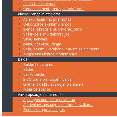
PLUG IT elementai
Sienos elementų rinkinys "VIKŠRAS"
Klasės įranga ir interjeras
Atliekų rūšiavimo priemonės
Dekoruotos skelbimų lentos
Sienos laikrodžiai su dekoracijomis
Vaikiškos sienų dekoracijos
Virvių sienelės
Įvairių paskirčių įranga
Vaikų žaidimų kambario ir aikštelės elementai
Magnetinės lentos ir priemonės
Baldai
Baldai žaidimams
Kėdės
Lauko baldai
SICO transformuojami baldai
Gratnells daiktų susidėjimo sistema
Mobilios scenos
Vaikų apsaugos priemonės
Apsaugos nuo pirštų privėrimo
Asmeninės apsaugos priemonės vaikams
Sienos kampų apsaugos