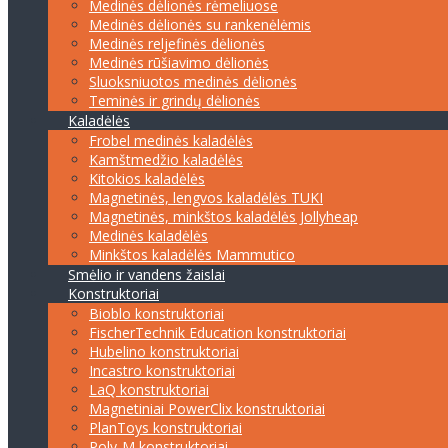
Medinės dėlionės rėmeliuose
Medinės dėlionės su rankenėlėmis
Medinės reljefinės dėlionės
Medinės rūšiavimo dėlionės
Sluoksniuotos medinės dėlionės
Teminės ir grindų dėlionės
Kaladėlės
Frobel medinės kaladėlės
Kamštmedžio kaladėlės
Kitokios kaladėlės
Magnetinės, lengvos kaladėlės TUKI
Magnetinės, minkštos kaladėlės Jollyheap
Medinės kaladėlės
Minkštos kaladėlės Mammutico
Smėlio ir vandens žaislai
Konstruktoriai
Bioblo konstruktoriai
FischerTechnik Education konstruktoriai
Hubelino konstruktoriai
Incastro konstruktoriai
LaQ konstruktoriai
Magnetiniai PowerClix konstruktoriai
PlanToys konstruktoriai
Poly-M konstruktoriai