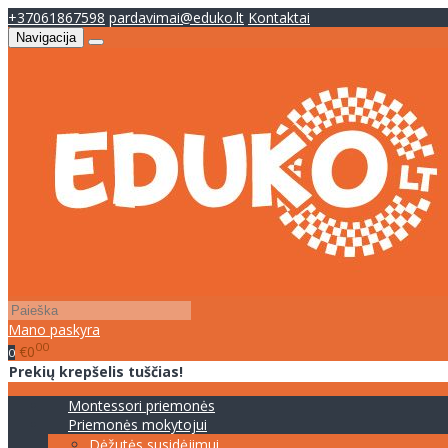
+37061867598
pardavimai@eduko.lt
Kontaktai
Navigacija
Mano paskyra
00
€0
0
Prekių krepšelis tuščias!
Montessori priemonės
Priemonės mokytojui
Dėžutės susidėjimui