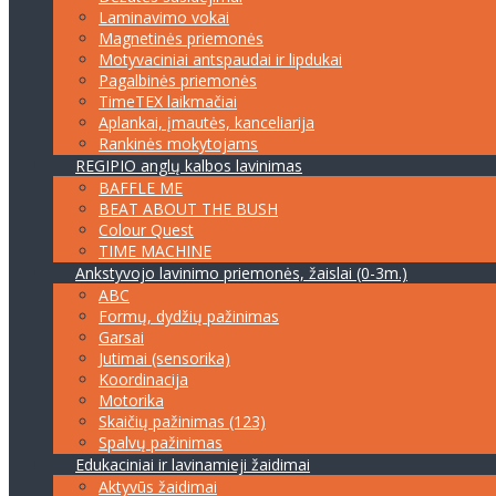
Laminavimo vokai
Magnetinės priemonės
Motyvaciniai antspaudai ir lipdukai
Pagalbinės priemonės
TimeTEX laikmačiai
Aplankai, įmautės, kanceliarija
Rankinės mokytojams
REGIPIO anglų kalbos lavinimas
BAFFLE ME
BEAT ABOUT THE BUSH
Colour Quest
TIME MACHINE
Ankstyvojo lavinimo priemonės, žaislai (0-3m.)
ABC
Formų, dydžių pažinimas
Garsai
Jutimai (sensorika)
Koordinacija
Motorika
Skaičių pažinimas (123)
Spalvų pažinimas
Edukaciniai ir lavinamieji žaidimai
Aktyvūs žaidimai