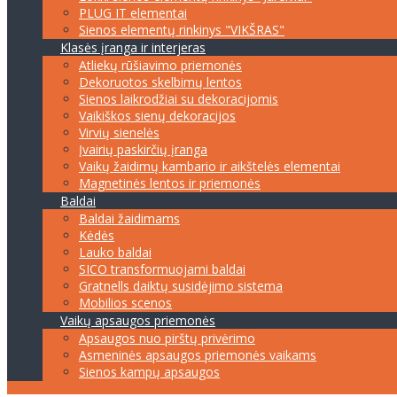
PLUG IT elementai
Sienos elementų rinkinys "VIKŠRAS"
Klasės įranga ir interjeras
Atliekų rūšiavimo priemonės
Dekoruotos skelbimų lentos
Sienos laikrodžiai su dekoracijomis
Vaikiškos sienų dekoracijos
Virvių sienelės
Įvairių paskirčių įranga
Vaikų žaidimų kambario ir aikštelės elementai
Magnetinės lentos ir priemonės
Baldai
Baldai žaidimams
Kėdės
Lauko baldai
SICO transformuojami baldai
Gratnells daiktų susidėjimo sistema
Mobilios scenos
Vaikų apsaugos priemonės
Apsaugos nuo pirštų privėrimo
Asmeninės apsaugos priemonės vaikams
Sienos kampų apsaugos