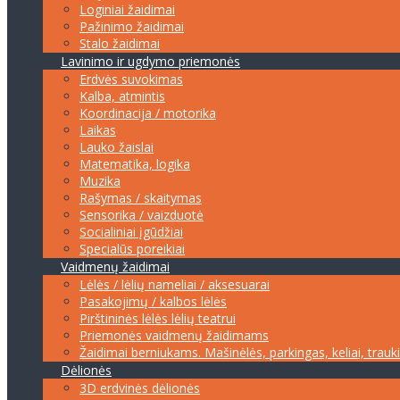
Loginiai žaidimai
Pažinimo žaidimai
Stalo žaidimai
Lavinimo ir ugdymo priemonės
Erdvės suvokimas
Kalba, atmintis
Koordinacija / motorika
Laikas
Lauko žaislai
Matematika, logika
Muzika
Rašymas / skaitymas
Sensorika / vaizduotė
Socialiniai įgūdžiai
Specialūs poreikiai
Vaidmenų žaidimai
Lėlės / lėlių nameliai / aksesuarai
Pasakojimų / kalbos lėlės
Pirštininės lėlės lėlių teatrui
Priemonės vaidmenų žaidimams
Žaidimai berniukams. Mašinėlės, parkingas, keliai, trauk
Dėlionės
3D erdvinės dėlionės