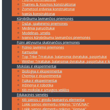
Thames & Kosmos konstruktoriai
Zometool erdviniai konstruktoriai
Įvairūs konstruktoriai
Kūrybiškumą lavinančios priemonės
Dažai, spalvinimo priemonės
Mediniai paruoštukai
Modelinas, smėlis
Įvairios kūrybiškumą lavinančios priemonės
Fizinį aktyvumą skatinančios priemonės
Fizinio lavinimo priemonės
Kamuoliai
Top Trike Triratukai, balansiniai dviratukai, paspirtukai
Winther Triratukai, balansiniai dviratukai, paspirtukai ir k
Mokslas ir eksperimentai
Biologija ir eksperimentai
Chemija ir eksperimentai
Fizika ir eksperimentai
Inžinerija ir robotika
Kiti mokslai ir smagios veiklos
Edukacinės sienelės
Kiti sienos / grindų lavinantys elementai
Lokki sienos elementų rinkinys "GYVŪNAI"
Lokki sienos elementų rinkinys "Jūreiviai"