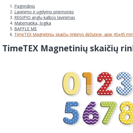
Pagrindinis
Lavinimo ir ugdymo priemonės
REGIPIO anglų kalbos lavinimas
Matematika, logika
BAFFLE ME
TimeTEX Magnetinių skaičių rinkinys dėžutėje, apie 45x45 mm
TimeTEX Magnetinių skaičių rin