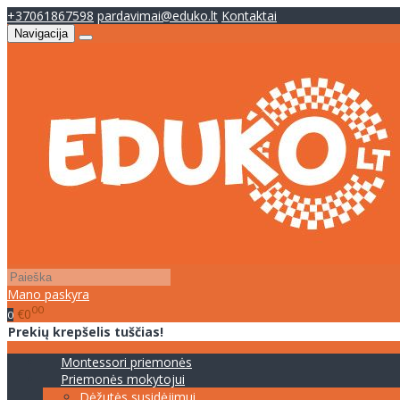
+37061867598
pardavimai@eduko.lt
Kontaktai
Navigacija
Mano paskyra
00
€0
0
Prekių krepšelis tuščias!
Montessori priemonės
Priemonės mokytojui
Dėžutės susidėjimui