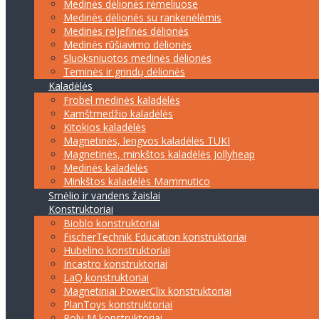
Medinės dėlionės rėmeliuose
Medinės dėlionės su rankenėlėmis
Medinės reljefinės dėlionės
Medinės rūšiavimo dėlionės
Sluoksniuotos medinės dėlionės
Teminės ir grindų dėlionės
Kaladėlės
Frobel medinės kaladėlės
Kamštmedžio kaladėlės
Kitokios kaladėlės
Magnetinės, lengvos kaladėlės TUKI
Magnetinės, minkštos kaladėlės Jollyheap
Medinės kaladėlės
Minkštos kaladėlės Mammutico
Smėlio ir vandens žaislai
Konstruktoriai
Bioblo konstruktoriai
FischerTechnik Education konstruktoriai
Hubelino konstruktoriai
Incastro konstruktoriai
LaQ konstruktoriai
Magnetiniai PowerClix konstruktoriai
PlanToys konstruktoriai
Poly-M konstruktoriai