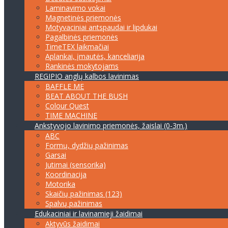
Laminavimo vokai
Magnetinės priemonės
Motyvaciniai antspaudai ir lipdukai
Pagalbinės priemonės
TimeTEX laikmačiai
Aplankai, įmautės, kanceliarija
Rankinės mokytojams
REGIPIO anglų kalbos lavinimas
BAFFLE ME
BEAT ABOUT THE BUSH
Colour Quest
TIME MACHINE
Ankstyvojo lavinimo priemonės, žaislai (0-3m.)
ABC
Formų, dydžių pažinimas
Garsai
Jutimai (sensorika)
Koordinacija
Motorika
Skaičių pažinimas (123)
Spalvų pažinimas
Edukaciniai ir lavinamieji žaidimai
Aktyvūs žaidimai