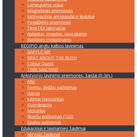
Laminavimo vokai
Magnetinės priemonės
Motyvaciniai antspaudai ir lipdukai
Pagalbinės priemonės
TimeTEX laikmačiai
Aplankai, įmautės, kanceliarija
Rankinės mokytojams
REGIPIO anglų kalbos lavinimas
BAFFLE ME
BEAT ABOUT THE BUSH
Colour Quest
TIME MACHINE
Ankstyvojo lavinimo priemonės, žaislai (0-3m.)
ABC
Formų, dydžių pažinimas
Garsai
Jutimai (sensorika)
Koordinacija
Motorika
Skaičių pažinimas (123)
Spalvų pažinimas
Edukaciniai ir lavinamieji žaidimai
Aktyvūs žaidimai