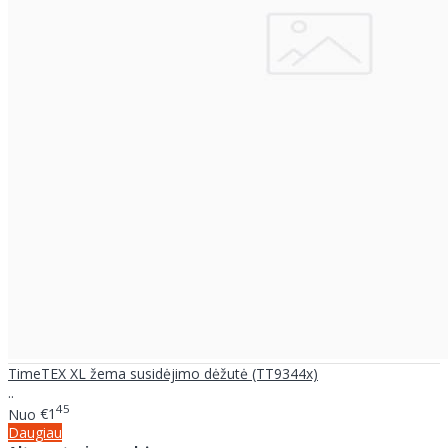
TimeTEX XL žema susidėjimo dėžutė (TT9344x)
..
45
Nuo
€1
Daugiau