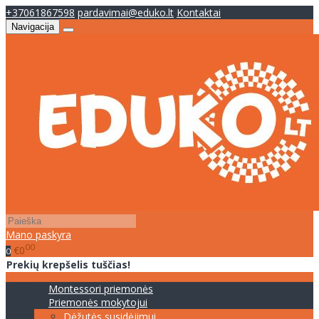
+37061867598
pardavimai@eduko.lt
Kontaktai
Navigacija
Mano paskyra
00
€0
0
Prekių krepšelis tuščias!
Montessori priemonės
Priemonės mokytojui
Dėžutės susidėjimui