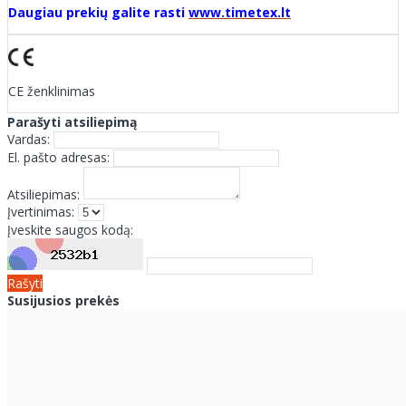
Daugiau prekių galite rasti
www.timetex.lt
CE ženklinimas
Parašyti atsiliepimą
Vardas:
El. pašto adresas:
Atsiliepimas:
Įvertinimas:
Įveskite saugos kodą:
Rašyti
Susijusios prekės