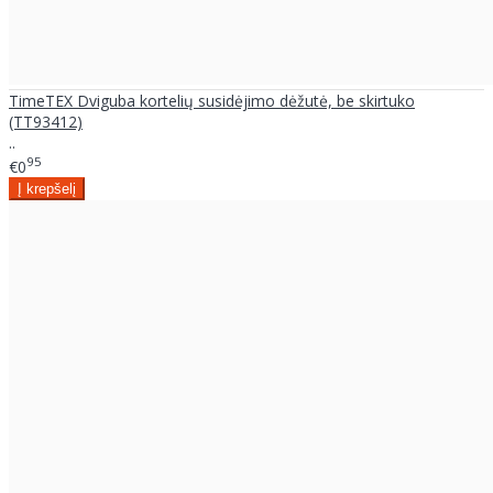
TimeTEX Dviguba kortelių susidėjimo dėžutė, be skirtuko
(TT93412)
..
95
€0