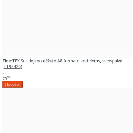
TimeTEX Susidėjimo dėžutė A8 formato kortelėms, vienspalvė
(TT93426)
..
95
€5