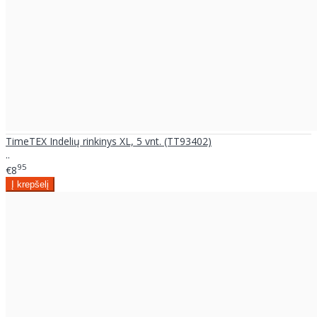
TimeTEX Indelių rinkinys XL, 5 vnt. (TT93402)
..
95
€8