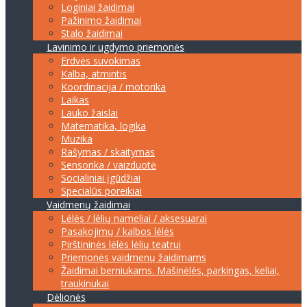
Loginiai žaidimai
Pažinimo žaidimai
Stalo žaidimai
Lavinimo ir ugdymo priemonės
Erdvės suvokimas
Kalba, atmintis
Koordinacija / motorika
Laikas
Lauko žaislai
Matematika, logika
Muzika
Rašymas / skaitymas
Sensorika / vaizduotė
Socialiniai įgūdžiai
Specialūs poreikiai
Vaidmenų žaidimai
Lėlės / lėlių nameliai / aksesuarai
Pasakojimų / kalbos lėlės
Pirštininės lėlės lėlių teatrui
Priemonės vaidmenų žaidimams
Žaidimai berniukams. Mašinėlės, parkingas, keliai,
traukinukai
Dėlionės