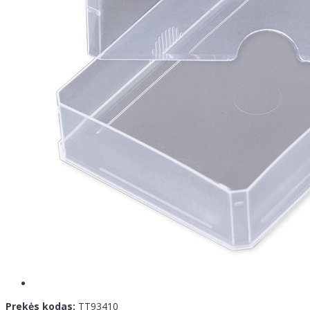
Prekės kodas:
TT93410