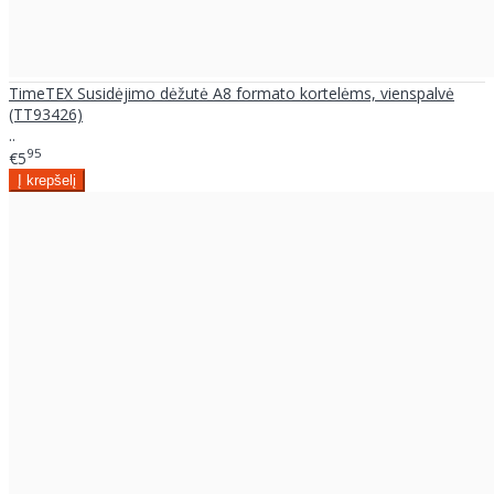
TimeTEX Susidėjimo dėžutė A8 formato kortelėms, vienspalvė
(TT93426)
..
95
€5