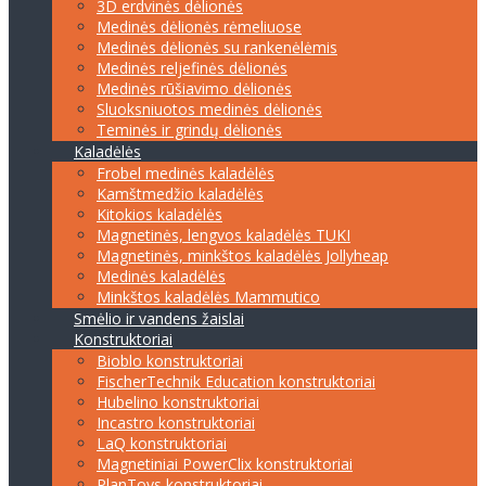
3D erdvinės dėlionės
Medinės dėlionės rėmeliuose
Medinės dėlionės su rankenėlėmis
Medinės reljefinės dėlionės
Medinės rūšiavimo dėlionės
Sluoksniuotos medinės dėlionės
Teminės ir grindų dėlionės
Kaladėlės
Frobel medinės kaladėlės
Kamštmedžio kaladėlės
Kitokios kaladėlės
Magnetinės, lengvos kaladėlės TUKI
Magnetinės, minkštos kaladėlės Jollyheap
Medinės kaladėlės
Minkštos kaladėlės Mammutico
Smėlio ir vandens žaislai
Konstruktoriai
Bioblo konstruktoriai
FischerTechnik Education konstruktoriai
Hubelino konstruktoriai
Incastro konstruktoriai
LaQ konstruktoriai
Magnetiniai PowerClix konstruktoriai
PlanToys konstruktoriai