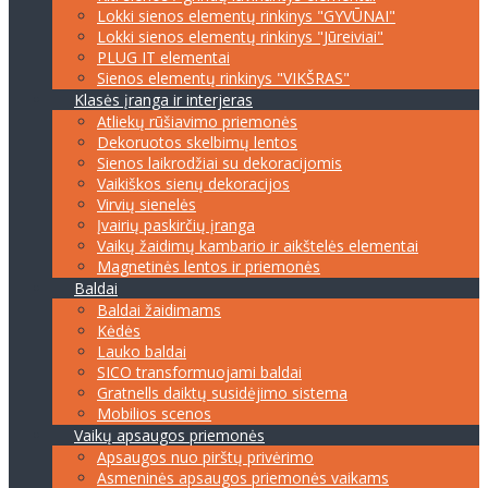
Lokki sienos elementų rinkinys "GYVŪNAI"
Lokki sienos elementų rinkinys "Jūreiviai"
PLUG IT elementai
Sienos elementų rinkinys "VIKŠRAS"
Klasės įranga ir interjeras
Atliekų rūšiavimo priemonės
Dekoruotos skelbimų lentos
Sienos laikrodžiai su dekoracijomis
Vaikiškos sienų dekoracijos
Virvių sienelės
Įvairių paskirčių įranga
Vaikų žaidimų kambario ir aikštelės elementai
Magnetinės lentos ir priemonės
Baldai
Baldai žaidimams
Kėdės
Lauko baldai
SICO transformuojami baldai
Gratnells daiktų susidėjimo sistema
Mobilios scenos
Vaikų apsaugos priemonės
Apsaugos nuo pirštų privėrimo
Asmeninės apsaugos priemonės vaikams