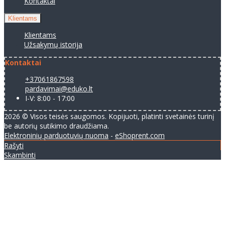
Kontaktai
Klientams
Klientams
Užsakymų istorija
Kontaktai
+37061867598
pardavimai@eduko.lt
I-V: 8:00 - 17:00
2026 © Visos teisės saugomos. Kopijuoti, platinti svetainės turinį
be autorių sutikimo draudžiama.
Elektroninių parduotuvių nuoma
-
eShoprent.com
Rašyti
Skambinti