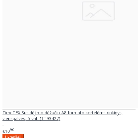
TimeTEX Susidėjimo dėžučių A8 formato kortelėms rinkinys,
vienspalvės, 5 vnt. (TT93427)
..
90
€10