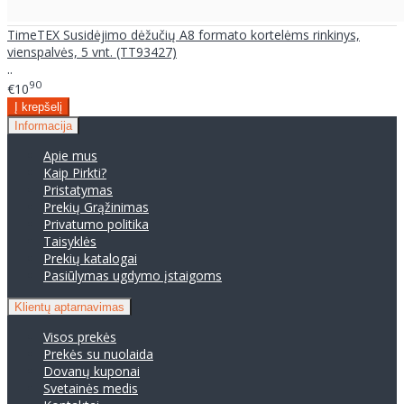
TimeTEX Susidėjimo dėžučių A8 formato kortelėms rinkinys,
vienspalvės, 5 vnt. (TT93427)
..
90
€10
Informacija
Apie mus
Kaip Pirkti?
Pristatymas
Prekių Grąžinimas
Privatumo politika
Taisyklės
Prekių katalogai
Pasiūlymas ugdymo įstaigoms
Klientų aptarnavimas
Visos prekės
Prekės su nuolaida
Dovanų kuponai
Svetainės medis