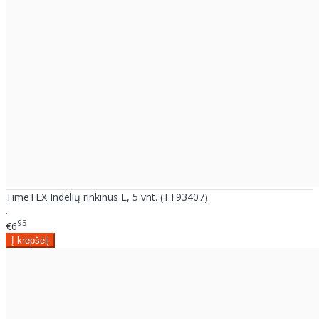
TimeTEX Indelių rinkinus L, 5 vnt. (TT93407)
..
95
€6