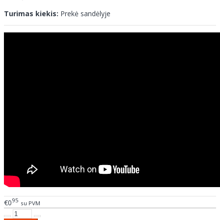
Turimas kiekis:
Prekė sandėlyje
95
€0
su PVM