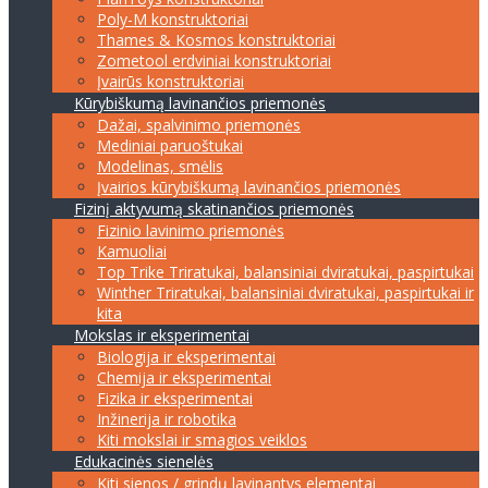
Poly-M konstruktoriai
Thames & Kosmos konstruktoriai
Zometool erdviniai konstruktoriai
Įvairūs konstruktoriai
Kūrybiškumą lavinančios priemonės
Dažai, spalvinimo priemonės
Mediniai paruoštukai
Modelinas, smėlis
Įvairios kūrybiškumą lavinančios priemonės
Fizinį aktyvumą skatinančios priemonės
Fizinio lavinimo priemonės
Kamuoliai
Top Trike Triratukai, balansiniai dviratukai, paspirtukai
Winther Triratukai, balansiniai dviratukai, paspirtukai ir
kita
Mokslas ir eksperimentai
Biologija ir eksperimentai
Chemija ir eksperimentai
Fizika ir eksperimentai
Inžinerija ir robotika
Kiti mokslai ir smagios veiklos
Edukacinės sienelės
Kiti sienos / grindų lavinantys elementai