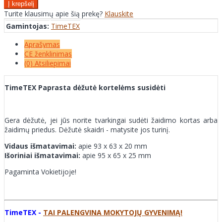
Turite klausimų apie šią prekę?
Klauskite
Gamintojas:
TimeTEX
Aprašymas
CE ženklinimas
(0) Atsiliepimai
TimeTEX Paprasta dėžutė kortelėms susidėti
Gera dėžutė, jei jūs norite tvarkingai sudėti žaidimo kortas arba
žaidimų priedus. Dėžutė skaidri - matysite jos turinį.
Vidaus išmatavimai:
apie 93 x 63 x 20 mm
Išoriniai išmatavimai:
apie 95 x 65 x 25 mm
Pagaminta Vokietijoje!
TimeTEX -
TAI PALENGVINA MOKYTOJŲ GYVENIMĄ!