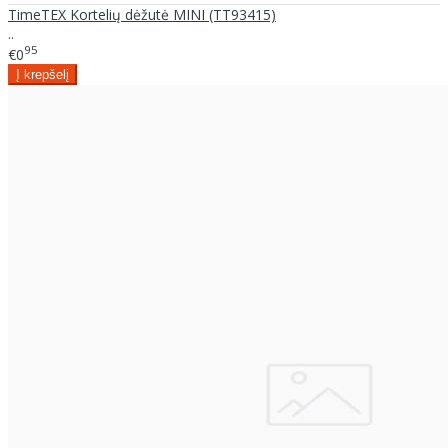
TimeTEX Kortelių dėžutė MINI (TT93415)
..
95
€0