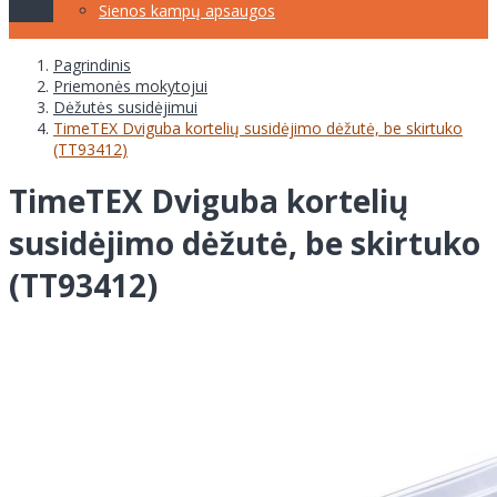
Sienos kampų apsaugos
Pagrindinis
Priemonės mokytojui
Dėžutės susidėjimui
TimeTEX Dviguba kortelių susidėjimo dėžutė, be skirtuko
(TT93412)
TimeTEX Dviguba kortelių
susidėjimo dėžutė, be skirtuko
(TT93412)