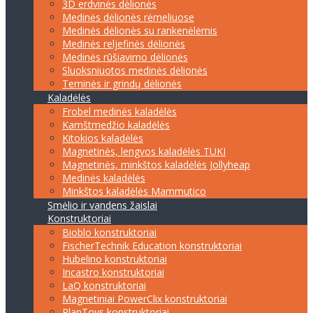
3D erdvinės dėlionės
Medinės dėlionės rėmeliuose
Medinės dėlionės su rankenėlėmis
Medinės reljefinės dėlionės
Medinės rūšiavimo dėlionės
Sluoksniuotos medinės dėlionės
Teminės ir grindų dėlionės
Kaladėlės
Frobel medinės kaladėlės
Kamštmedžio kaladėlės
Kitokios kaladėlės
Magnetinės, lengvos kaladėlės TUKI
Magnetinės, minkštos kaladėlės Jollyheap
Medinės kaladėlės
Minkštos kaladėlės Mammutico
Smėlio ir vandens žaislai
Konstruktoriai
Bioblo konstruktoriai
FischerTechnik Education konstruktoriai
Hubelino konstruktoriai
Incastro konstruktoriai
LaQ konstruktoriai
Magnetiniai PowerClix konstruktoriai
PlanToys konstruktoriai