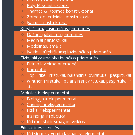
Poly-M konstruktoriai
Thames & Kosmos konstruktoriai
Zometool erdviniai konstruktoriai
Įvairūs konstruktoriai
Kūrybiškumą lavinančios priemonės
Dažai, spalvinimo priemonės
Mediniai paruoštukai
Modelinas, smėlis
Įvairios kūrybiškumą lavinančios priemonės
Fizinį aktyvumą skatinančios priemonės
Fizinio lavinimo priemonės
Kamuoliai
Top Trike Triratukai, balansiniai dviratukai, paspirtukai
Winther Triratukai, balansiniai dviratukai, paspirtukai ir
kita
Mokslas ir eksperimentai
Biologija ir eksperimentai
Chemija ir eksperimentai
Fizika ir eksperimentai
Inžinerija ir robotika
Kiti mokslai ir smagios veiklos
Edukacinės sienelės
Kiti sienos / grindų lavinantys elementai