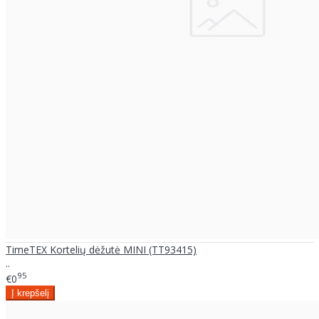
TimeTEX Kortelių dėžutė MINI (TT93415)
..
95
€0