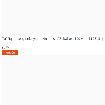
Tuščių kortelių rinkinys mokinimuisi, A8, baltos, 100 vnt. (TT93431)
..
45
€2