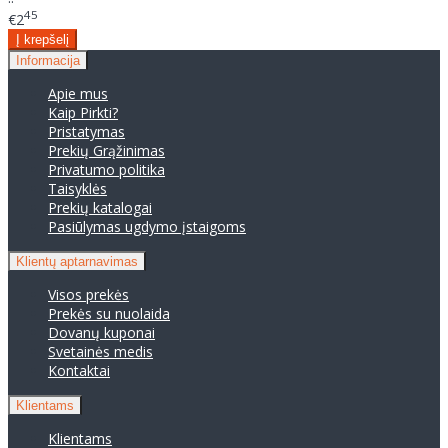
45
€2
Informacija
Apie mus
Kaip Pirkti?
Pristatymas
Prekių Grąžinimas
Privatumo politika
Taisyklės
Prekių katalogai
Pasiūlymas ugdymo įstaigoms
Klientų aptarnavimas
Visos prekės
Prekės su nuolaida
Dovanų kuponai
Svetainės medis
Kontaktai
Klientams
Klientams