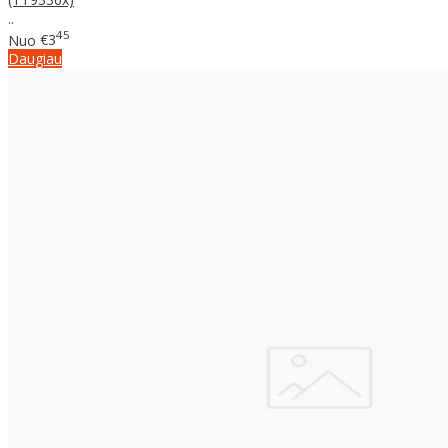
..
45
Nuo
€3
Daugiau