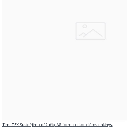
TimeTEX Susidėjimo dėžučių A8 formato kortelėms rinkinys,