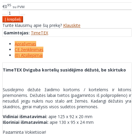
95
€0
su PVM
Turite klausimų apie šią prekę?
Klauskite
Gamintojas:
TimeTEX
Aprašymas
CE ženklinimas
(0) Atsiliepimai
TimeTEX Dviguba kortelių susidėjimo dėžutė, be skirtuko
Susidėjimo dėžutė žaidimo kortoms / kortelėms ir kitoms
priemonėms. Dėžutės labai tvirtos (pagamintos iš polipropileno) ir
nesuduš jeigu nukris nuo stalo ant žemės. Kadangi dėžutės yra
skaidrios, gerai matysis visos sudėtos priemonės.
Vidiniai išmatavimai:
apie 125 x 92 x 20 mm
Išoriniai išmatavimai:
apie 130 x 95 x 24 mm
Pagaminta Vokietijoje!