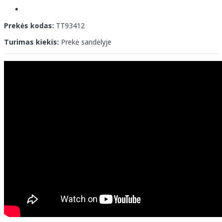
Prekės kodas:
TT93412
Turimas kiekis:
Prekė sandėlyje