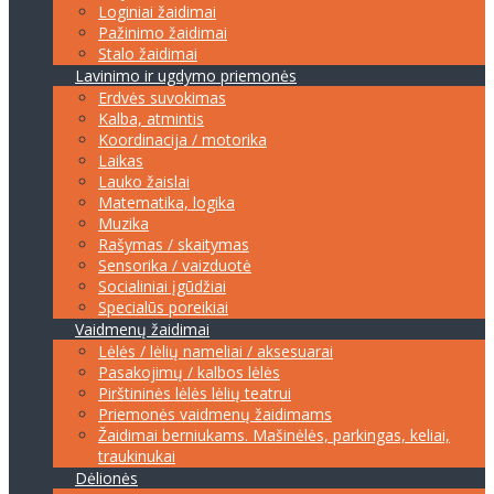
Loginiai žaidimai
Pažinimo žaidimai
Stalo žaidimai
Lavinimo ir ugdymo priemonės
Erdvės suvokimas
Kalba, atmintis
Koordinacija / motorika
Laikas
Lauko žaislai
Matematika, logika
Muzika
Rašymas / skaitymas
Sensorika / vaizduotė
Socialiniai įgūdžiai
Specialūs poreikiai
Vaidmenų žaidimai
Lėlės / lėlių nameliai / aksesuarai
Pasakojimų / kalbos lėlės
Pirštininės lėlės lėlių teatrui
Priemonės vaidmenų žaidimams
Žaidimai berniukams. Mašinėlės, parkingas, keliai,
traukinukai
Dėlionės