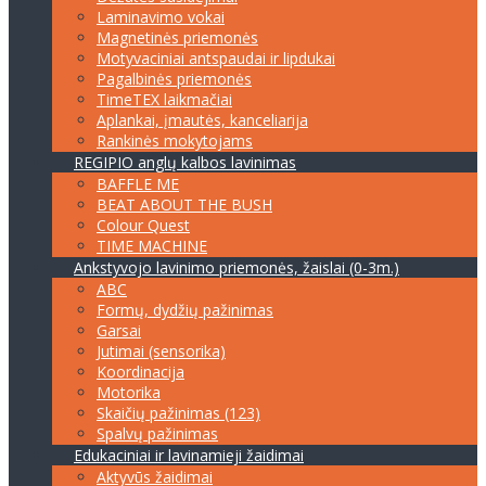
Laminavimo vokai
Magnetinės priemonės
Motyvaciniai antspaudai ir lipdukai
Pagalbinės priemonės
TimeTEX laikmačiai
Aplankai, įmautės, kanceliarija
Rankinės mokytojams
REGIPIO anglų kalbos lavinimas
BAFFLE ME
BEAT ABOUT THE BUSH
Colour Quest
TIME MACHINE
Ankstyvojo lavinimo priemonės, žaislai (0-3m.)
ABC
Formų, dydžių pažinimas
Garsai
Jutimai (sensorika)
Koordinacija
Motorika
Skaičių pažinimas (123)
Spalvų pažinimas
Edukaciniai ir lavinamieji žaidimai
Aktyvūs žaidimai