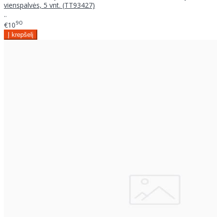
vienspalvės, 5 vnt. (TT93427)
..
90
€10