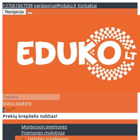
+37061867598
pardavimai@eduko.lt
Kontaktai
Navigacija
Mano paskyra
00
€0
0
Prekių krepšelis tuščias!
Montessori priemonės
Priemonės mokytojui
Dėžutės susidėjimui