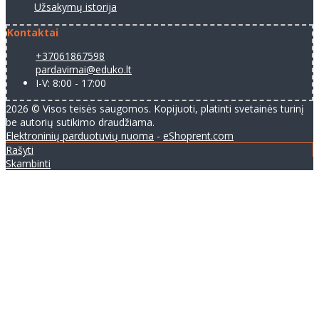
Užsakymų istorija
Kontaktai
+37061867598
pardavimai@eduko.lt
I-V: 8:00 - 17:00
2026 © Visos teisės saugomos. Kopijuoti, platinti svetainės turinį
be autorių sutikimo draudžiama.
Elektroninių parduotuvių nuoma
-
eShoprent.com
Rašyti
Skambinti