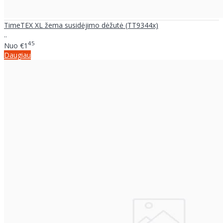
TimeTEX XL žema susidėjimo dėžutė (TT9344x)
..
45
Nuo
€1
Daugiau