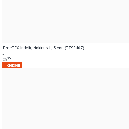
TimeTEX Indelių rinkinus L, 5 vnt. (TT93407)
..
95
€6