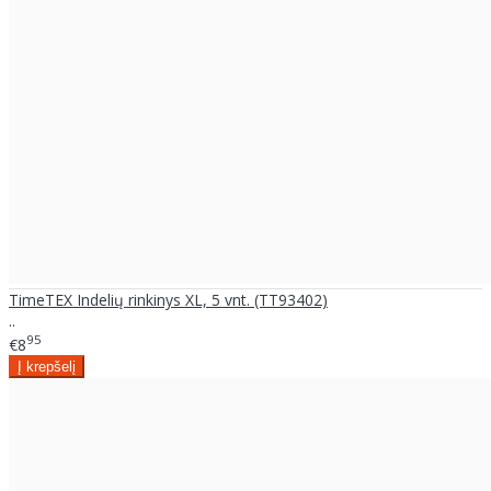
TimeTEX Indelių rinkinys XL, 5 vnt. (TT93402)
..
95
€8