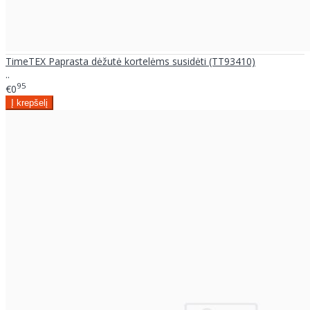
TimeTEX Paprasta dėžutė kortelėms susidėti (TT93410)
..
95
€0