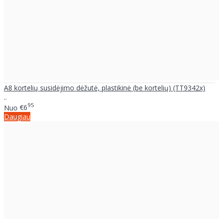
A8 kortelių susidėjimo dėžutė, plastikinė (be kortelių) (TT9342x)
..
95
Nuo
€6
Daugiau