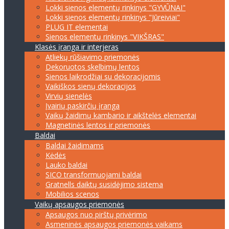
Lokki sienos elementų rinkinys "GYVŪNAI"
Lokki sienos elementų rinkinys "Jūreiviai"
PLUG IT elementai
Sienos elementų rinkinys "VIKŠRAS"
Klasės įranga ir interjeras
Atliekų rūšiavimo priemonės
Dekoruotos skelbimų lentos
Sienos laikrodžiai su dekoracijomis
Vaikiškos sienų dekoracijos
Virvių sienelės
Įvairių paskirčių įranga
Vaikų žaidimų kambario ir aikštelės elementai
Magnetinės lentos ir priemonės
Baldai
Baldai žaidimams
Kėdės
Lauko baldai
SICO transformuojami baldai
Gratnells daiktų susidėjimo sistema
Mobilios scenos
Vaikų apsaugos priemonės
Apsaugos nuo pirštų privėrimo
Asmeninės apsaugos priemonės vaikams