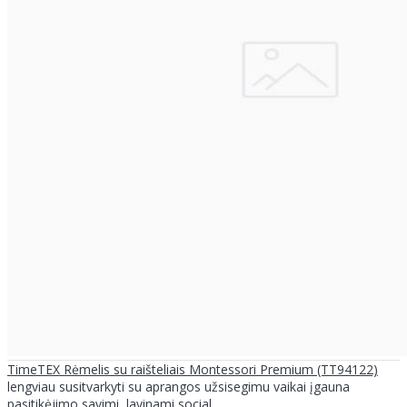
TimeTEX Rėmelis su raišteliais Montessori Premium (TT94122)
lengviau susitvarkyti su aprangos užsisegimu vaikai įgauna
pasitikėjimo savimi, lavinami social..