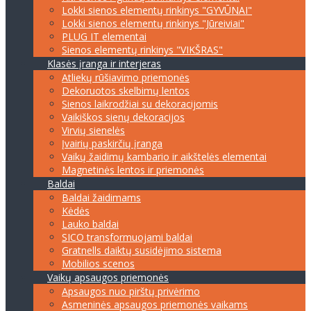
Lokki sienos elementų rinkinys "GYVŪNAI"
Lokki sienos elementų rinkinys "Jūreiviai"
PLUG IT elementai
Sienos elementų rinkinys "VIKŠRAS"
Klasės įranga ir interjeras
Atliekų rūšiavimo priemonės
Dekoruotos skelbimų lentos
Sienos laikrodžiai su dekoracijomis
Vaikiškos sienų dekoracijos
Virvių sienelės
Įvairių paskirčių įranga
Vaikų žaidimų kambario ir aikštelės elementai
Magnetinės lentos ir priemonės
Baldai
Baldai žaidimams
Kėdės
Lauko baldai
SICO transformuojami baldai
Gratnells daiktų susidėjimo sistema
Mobilios scenos
Vaikų apsaugos priemonės
Apsaugos nuo pirštų privėrimo
Asmeninės apsaugos priemonės vaikams