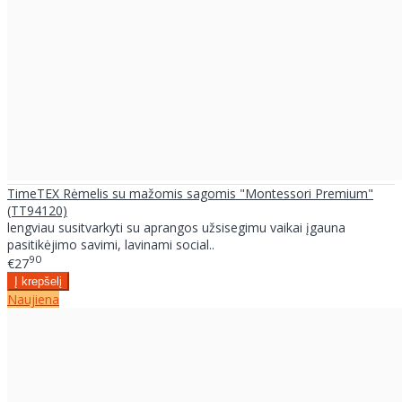
TimeTEX Rėmelis su mažomis sagomis "Montessori Premium"
(TT94120)
lengviau susitvarkyti su aprangos užsisegimu vaikai įgauna
pasitikėjimo savimi, lavinami social..
90
€27
Naujiena