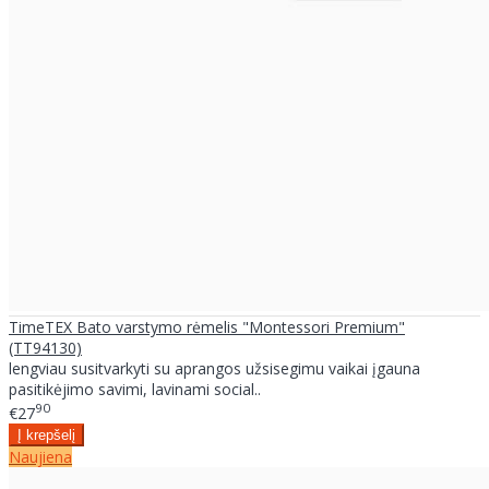
TimeTEX Bato varstymo rėmelis "Montessori Premium"
(TT94130)
lengviau susitvarkyti su aprangos užsisegimu vaikai įgauna
pasitikėjimo savimi, lavinami social..
90
€27
Naujiena