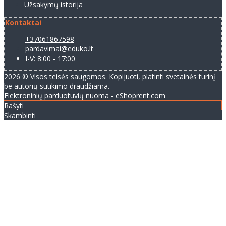
Užsakymų istorija
Kontaktai
+37061867598
pardavimai@eduko.lt
I-V: 8:00 - 17:00
2026 © Visos teisės saugomos. Kopijuoti, platinti svetainės turinį
be autorių sutikimo draudžiama.
Elektroninių parduotuvių nuoma
-
eShoprent.com
Rašyti
Skambinti