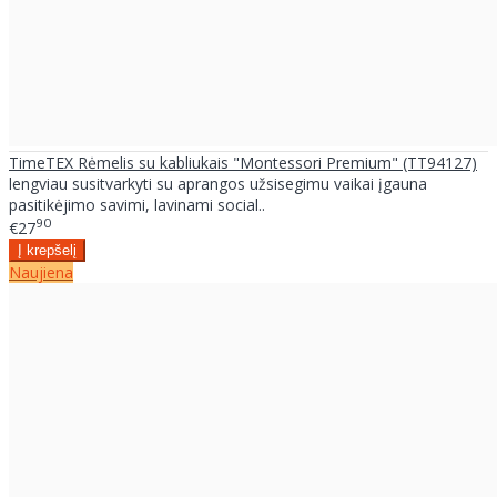
TimeTEX Rėmelis su kabliukais "Montessori Premium" (TT94127)
lengviau susitvarkyti su aprangos užsisegimu vaikai įgauna
pasitikėjimo savimi, lavinami social..
90
€27
Naujiena