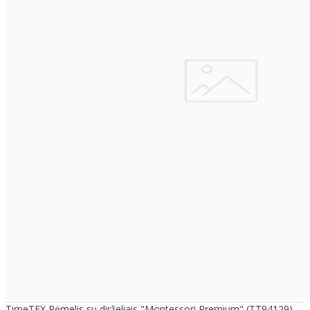
TimeTEX Rėmelis su dirželiais "Montessori Premium" (TT94129)