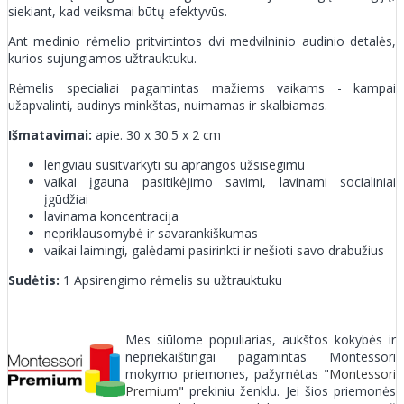
siekiant, kad veiksmai būtų efektyvūs.
Ant medinio rėmelio pritvirtintos dvi medvilninio audinio detalės,
kurios sujungiamos užtrauktuku.
Rėmelis specialiai pagamintas mažiems vaikams - kampai
užapvalinti, audinys minkštas, nuimamas ir skalbiamas.
Išmatavimai:
apie. 30 x 30.5 x 2 cm
lengviau susitvarkyti su aprangos užsisegimu
vaikai įgauna pasitikėjimo savimi, lavinami socialiniai
įgūdžiai
lavinama koncentracija
nepriklausomybė ir savarankiškumas
vaikai laimingi, galėdami pasirinkti ir nešioti savo drabužius
Sudėtis:
1 Apsirengimo rėmelis su užtrauktuku
Mes siūlome populiarias, aukštos kokybės ir
nepriekaištingai pagamintas Montessori
mokymo priemones, pažymėtas "
Montessori
Premium
" prekiniu ženklu. Jei šios priemonės