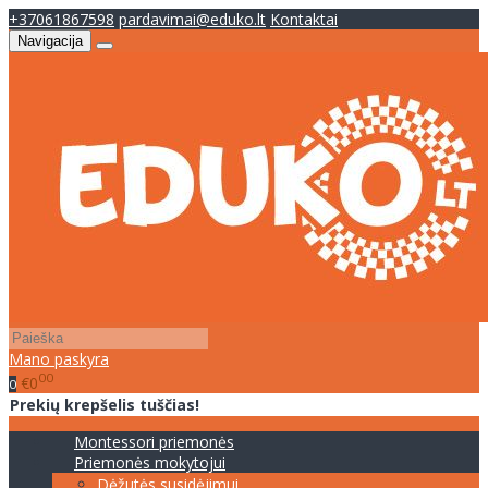
+37061867598
pardavimai@eduko.lt
Kontaktai
Navigacija
Mano paskyra
00
€0
0
Prekių krepšelis tuščias!
Montessori priemonės
Priemonės mokytojui
Dėžutės susidėjimui