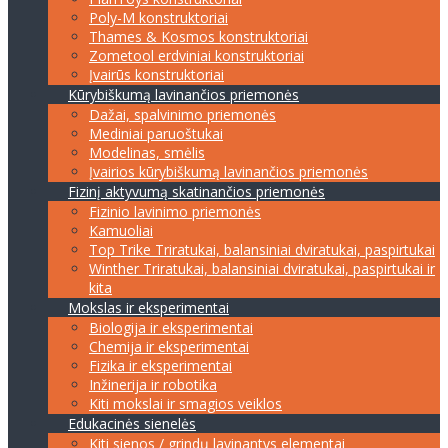
Poly-M konstruktoriai
Thames & Kosmos konstruktoriai
Zometool erdviniai konstruktoriai
Įvairūs konstruktoriai
Kūrybiškumą lavinančios priemonės
Dažai, spalvinimo priemonės
Mediniai paruoštukai
Modelinas, smėlis
Įvairios kūrybiškumą lavinančios priemonės
Fizinį aktyvumą skatinančios priemonės
Fizinio lavinimo priemonės
Kamuoliai
Top Trike Triratukai, balansiniai dviratukai, paspirtukai
Winther Triratukai, balansiniai dviratukai, paspirtukai ir
kita
Mokslas ir eksperimentai
Biologija ir eksperimentai
Chemija ir eksperimentai
Fizika ir eksperimentai
Inžinerija ir robotika
Kiti mokslai ir smagios veiklos
Edukacinės sienelės
Kiti sienos / grindų lavinantys elementai