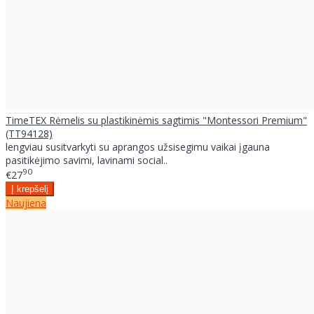
TimeTEX Rėmelis su plastikinėmis sagtimis "Montessori Premium"
(TT94128)
lengviau susitvarkyti su aprangos užsisegimu vaikai įgauna
pasitikėjimo savimi, lavinami social..
90
€27
Naujiena