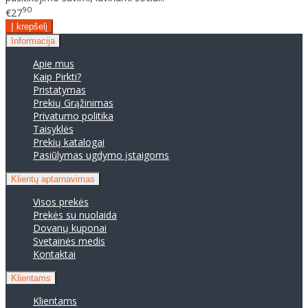
90
€27
Informacija
Apie mus
Kaip Pirkti?
Pristatymas
Prekių Grąžinimas
Privatumo politika
Taisyklės
Prekių katalogai
Pasiūlymas ugdymo įstaigoms
Klientų aptarnavimas
Visos prekės
Prekės su nuolaida
Dovanų kuponai
Svetainės medis
Kontaktai
Klientams
Klientams