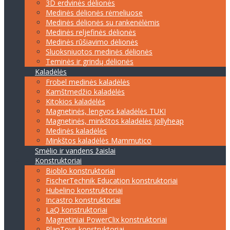
3D erdvinės dėlionės
Medinės dėlionės rėmeliuose
Medinės dėlionės su rankenėlėmis
Medinės reljefinės dėlionės
Medinės rūšiavimo dėlionės
Sluoksniuotos medinės dėlionės
Teminės ir grindų dėlionės
Kaladėlės
Frobel medinės kaladėlės
Kamštmedžio kaladėlės
Kitokios kaladėlės
Magnetinės, lengvos kaladėlės TUKI
Magnetinės, minkštos kaladėlės Jollyheap
Medinės kaladėlės
Minkštos kaladėlės Mammutico
Smėlio ir vandens žaislai
Konstruktoriai
Bioblo konstruktoriai
FischerTechnik Education konstruktoriai
Hubelino konstruktoriai
Incastro konstruktoriai
LaQ konstruktoriai
Magnetiniai PowerClix konstruktoriai
PlanToys konstruktoriai