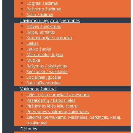
Loginiai žaidimai
Pažinimo žaidimai
Stalo žaidimai
Lavinimo ir ugdymo priemonės
Erdvės suvokimas
Kalba, atmintis
Koordinacija / motorika
Laikas
Lauko žaislai
Matematika, logika
Muzika
Rašymas / skaitymas
Sensorika / vaizduotė
Socialiniai įgūdžiai
Specialūs poreikiai
Vaidmenų žaidimai
Lėlės / lėlių nameliai / aksesuarai
Pasakojimų / kalbos lėlės
Pirštininės lėlės lėlių teatrui
Priemonės vaidmenų žaidimams
Žaidimai berniukams. Mašinėlės, parkingas, keliai,
traukinukai
Dėlionės