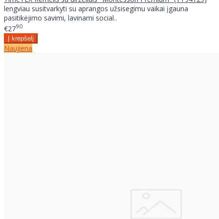
lengviau susitvarkyti su aprangos užsisegimu vaikai įgauna
pasitikėjimo savimi, lavinami social..
90
€27
Naujiena