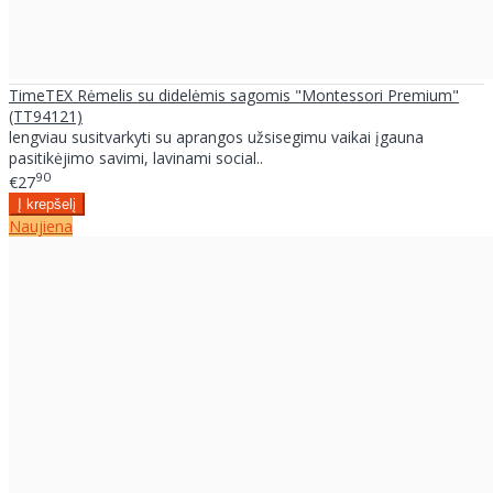
TimeTEX Rėmelis su didelėmis sagomis "Montessori Premium"
(TT94121)
lengviau susitvarkyti su aprangos užsisegimu vaikai įgauna
pasitikėjimo savimi, lavinami social..
90
€27
Naujiena