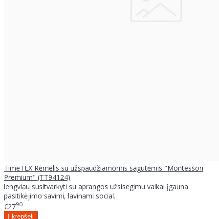
TimeTEX Rėmelis su užspaudžiamomis sagutėmis "Montessori
Premium" (TT94124)
lengviau susitvarkyti su aprangos užsisegimu vaikai įgauna
pasitikėjimo savimi, lavinami social..
90
€27