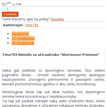
90
€27
su PVM
Turite klausimų apie šią prekę?
Klauskite
Gamintojas:
TimeTEX
Aprašymas
CE ženklinimas
(0) Atsiliepimai
TimeTEX Rėmelis su užtrauktuku "Montessori Premium"
Vaikai gali padirbėti su Apsirengimo rėmeliais. Šios veiklos
pagrindinis tikslas - išmokti naudotis skirtingomis aprangoje
naudojamomis užsisegimo priemonėmis ir pasirūpinti savimi,
lavinant psichomotorinius įgūdžius ir akių-rankų koordinaciją.
Netiesioginiai tikslai taip pat labai svarbūs, nes Apsirengimo
rėmeliai lavina koncentraciją ir nepriklausomybę.
Tai taip pat padeda nukreipti vaiką siekti užsibrėžto tikslo, lavinti
sumanumą. Atsegimas ir užsegimas reikalauja skirtingų strategijų,