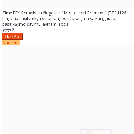
TimeTEX Rėmelis su žiogeliais "Montessori Premium" (TT94126)
lengviau susitvarkyti su aprangos užsisegimu vaikai įgauna
pasitikėjimo savimi, lavinami social..
90
€27
Naujiena