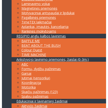
Laminavimo vokai
Magnetinės priemonės
Motyvaciniai antspaudai ir lipdukai
Pagalbinės priemonės
TimeTEX laikmačiai
Aplankai, įmautės, kanceliarija
Rankinės mokytojams
REGIPIO anglų kalbos lavinimas
BAFFLE ME
BEAT ABOUT THE BUSH
Colour Quest
TIME MACHINE
Ankstyvojo lavinimo priemonės, žaislai (0-3m.)
ABC
Formų, dydžių pažinimas
Garsai
Jutimai (sensorika)
Koordinacija
Motorika
Skaičių pažinimas (123)
Spalvų pažinimas
Edukaciniai ir lavinamieji žaidimai
Aktyvūs žaidimai