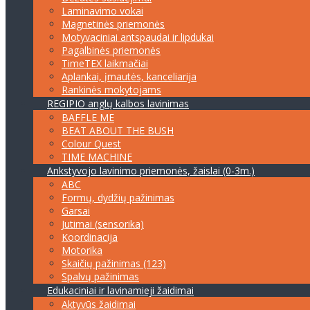
Laminavimo vokai
Magnetinės priemonės
Motyvaciniai antspaudai ir lipdukai
Pagalbinės priemonės
TimeTEX laikmačiai
Aplankai, įmautės, kanceliarija
Rankinės mokytojams
REGIPIO anglų kalbos lavinimas
BAFFLE ME
BEAT ABOUT THE BUSH
Colour Quest
TIME MACHINE
Ankstyvojo lavinimo priemonės, žaislai (0-3m.)
ABC
Formų, dydžių pažinimas
Garsai
Jutimai (sensorika)
Koordinacija
Motorika
Skaičių pažinimas (123)
Spalvų pažinimas
Edukaciniai ir lavinamieji žaidimai
Aktyvūs žaidimai