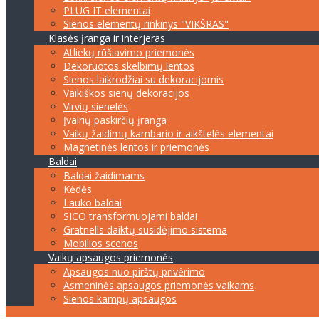
PLUG IT elementai
Sienos elementų rinkinys "VIKŠRAS"
Klasės įranga ir interjeras
Atliekų rūšiavimo priemonės
Dekoruotos skelbimų lentos
Sienos laikrodžiai su dekoracijomis
Vaikiškos sienų dekoracijos
Virvių sienelės
Įvairių paskirčių įranga
Vaikų žaidimų kambario ir aikštelės elementai
Magnetinės lentos ir priemonės
Baldai
Baldai žaidimams
Kėdės
Lauko baldai
SICO transformuojami baldai
Gratnells daiktų susidėjimo sistema
Mobilios scenos
Vaikų apsaugos priemonės
Apsaugos nuo pirštų privėrimo
Asmeninės apsaugos priemonės vaikams
Sienos kampų apsaugos