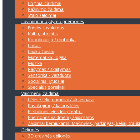
Loginiai žaidimai
Pažinimo žaidimai
Stalo žaidimai
Lavinimo ir ugdymo priemonės
Erdvės suvokimas
Kalba, atmintis
Koordinacija / motorika
Laikas
Lauko žaislai
Matematika, logika
Muzika
Rašymas / skaitymas
Sensorika / vaizduotė
Socialiniai įgūdžiai
Specialūs poreikiai
Vaidmenų žaidimai
Lėlės / lėlių nameliai / aksesuarai
Pasakojimų / kalbos lėlės
Pirštininės lėlės lėlių teatrui
Priemonės vaidmenų žaidimams
Žaidimai berniukams. Mašinėlės, parkingas, keliai, trauk
Dėlionės
3D erdvinės dėlionės