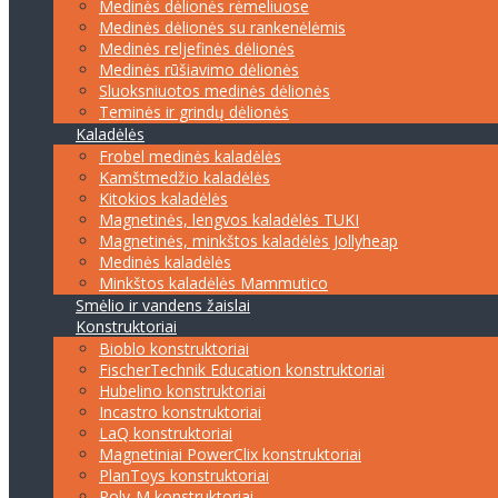
Medinės dėlionės rėmeliuose
Medinės dėlionės su rankenėlėmis
Medinės reljefinės dėlionės
Medinės rūšiavimo dėlionės
Sluoksniuotos medinės dėlionės
Teminės ir grindų dėlionės
Kaladėlės
Frobel medinės kaladėlės
Kamštmedžio kaladėlės
Kitokios kaladėlės
Magnetinės, lengvos kaladėlės TUKI
Magnetinės, minkštos kaladėlės Jollyheap
Medinės kaladėlės
Minkštos kaladėlės Mammutico
Smėlio ir vandens žaislai
Konstruktoriai
Bioblo konstruktoriai
FischerTechnik Education konstruktoriai
Hubelino konstruktoriai
Incastro konstruktoriai
LaQ konstruktoriai
Magnetiniai PowerClix konstruktoriai
PlanToys konstruktoriai
Poly-M konstruktoriai