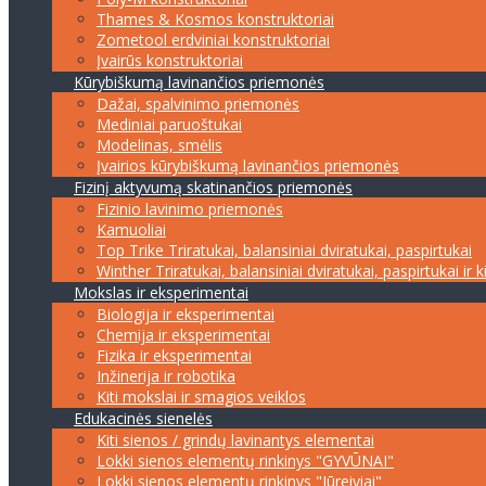
Thames & Kosmos konstruktoriai
Zometool erdviniai konstruktoriai
Įvairūs konstruktoriai
Kūrybiškumą lavinančios priemonės
Dažai, spalvinimo priemonės
Mediniai paruoštukai
Modelinas, smėlis
Įvairios kūrybiškumą lavinančios priemonės
Fizinį aktyvumą skatinančios priemonės
Fizinio lavinimo priemonės
Kamuoliai
Top Trike Triratukai, balansiniai dviratukai, paspirtukai
Winther Triratukai, balansiniai dviratukai, paspirtukai ir k
Mokslas ir eksperimentai
Biologija ir eksperimentai
Chemija ir eksperimentai
Fizika ir eksperimentai
Inžinerija ir robotika
Kiti mokslai ir smagios veiklos
Edukacinės sienelės
Kiti sienos / grindų lavinantys elementai
Lokki sienos elementų rinkinys "GYVŪNAI"
Lokki sienos elementų rinkinys "Jūreiviai"