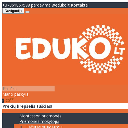
+37061867598
pardavimai@eduko.lt
Kontaktai
Navigacija
Mano paskyra
00
€0
0
Prekių krepšelis tuščias!
Montessori priemonės
Priemonės mokytojui
Dėžutės susidėjimui