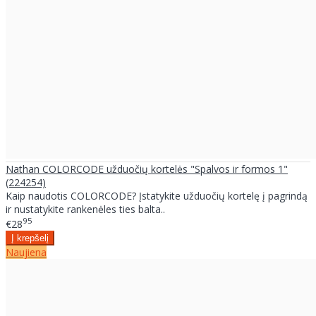
Nathan COLORCODE užduočių kortelės "Spalvos ir formos 1"
(224254)
Kaip naudotis COLORCODE? Įstatykite užduočių kortelę į pagrindą
ir nustatykite rankenėles ties balta..
95
€28
Naujiena