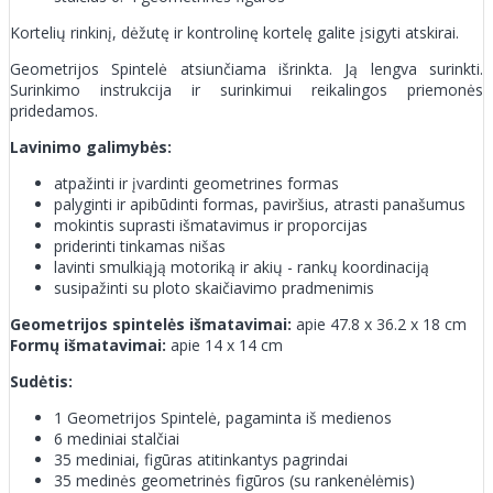
Kortelių rinkinį, dėžutę ir kontrolinę kortelę galite įsigyti atskirai.
Geometrijos Spintelė atsiunčiama išrinkta. Ją lengva surinkti.
Surinkimo instrukcija ir surinkimui reikalingos priemonės
pridedamos.
Lavinimo galimybės:
atpažinti ir įvardinti geometrines formas
palyginti ir apibūdinti formas, paviršius, atrasti panašumus
mokintis suprasti išmatavimus ir proporcijas
priderinti tinkamas nišas
lavinti smulkiąją motoriką ir akių - rankų koordinaciją
susipažinti su ploto skaičiavimo pradmenimis
Geometrijos spintelės išmatavimai:
apie 47.8 x 36.2 x 18 cm
Formų išmatavimai:
apie 14 x 14 cm
Sudėtis:
1 Geometrijos Spintelė, pagaminta iš medienos
6 mediniai stalčiai
35 mediniai, figūras atitinkantys pagrindai
35 medinės geometrinės figūros (su rankenėlėmis)