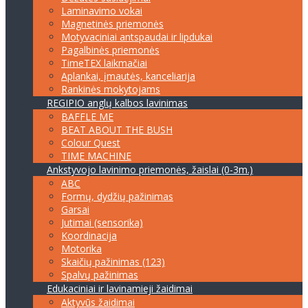
Laminavimo vokai
Magnetinės priemonės
Motyvaciniai antspaudai ir lipdukai
Pagalbinės priemonės
TimeTEX laikmačiai
Aplankai, įmautės, kanceliarija
Rankinės mokytojams
REGIPIO anglų kalbos lavinimas
BAFFLE ME
BEAT ABOUT THE BUSH
Colour Quest
TIME MACHINE
Ankstyvojo lavinimo priemonės, žaislai (0-3m.)
ABC
Formų, dydžių pažinimas
Garsai
Jutimai (sensorika)
Koordinacija
Motorika
Skaičių pažinimas (123)
Spalvų pažinimas
Edukaciniai ir lavinamieji žaidimai
Aktyvūs žaidimai