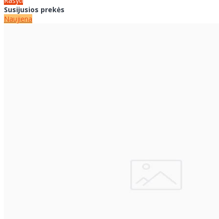
Rašyti
Susijusios prekės
Naujiena