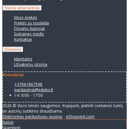
Klientų aptarnavimas
Visos prekės
Prekės su nuolaida
Dovanų kuponai
Svetainės medis
Kontaktai
Klientams
Klientams
Užsakymų istorija
Kontaktai
+37061867598
pardavimai@eduko.lt
I-V: 8:00 - 17:00
2026 © Visos teisės saugomos. Kopijuoti, platinti svetainės turinį
be autorių sutikimo draudžiama.
Elektroninių parduotuvių nuoma
-
eShoprent.com
Rašyti
Skambinti