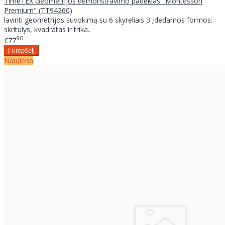
TimeTEX Geometrijos demonstravimo padėklas "Montessori
Premium" (TT94260)
lavinti geometrijos suvokimą su 6 skyreliais 3 įdedamos formos:
skritulys, kvadratas ir trika..
90
€77
Naujiena