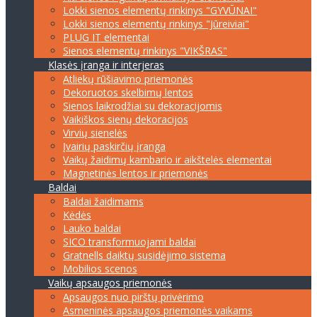
Lokki sienos elementų rinkinys "GYVŪNAI"
Lokki sienos elementų rinkinys "Jūreiviai"
PLUG IT elementai
Sienos elementų rinkinys "VIKŠRAS"
Klasės įranga ir interjeras
Atliekų rūšiavimo priemonės
Dekoruotos skelbimų lentos
Sienos laikrodžiai su dekoracijomis
Vaikiškos sienų dekoracijos
Virvių sienelės
Įvairių paskirčių įranga
Vaikų žaidimų kambario ir aikštelės elementai
Magnetinės lentos ir priemonės
Baldai
Baldai žaidimams
Kėdės
Lauko baldai
SICO transformuojami baldai
Gratnells daiktų susidėjimo sistema
Mobilios scenos
Vaikų apsaugos priemonės
Apsaugos nuo pirštų privėrimo
Asmeninės apsaugos priemonės vaikams