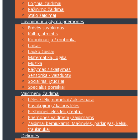
Loginiai žaidimai
Pažinimo žaidimai
Stalo žaidimai
Lavinimo ir ugdymo priemonės
Erdvės suvokimas
Kalba, atmintis
Koordinacija / motorika
Laikas
Lauko žaislai
Matematika, logika
Muzika
Rašymas / skaitymas
Sensorika / vaizduotė
Socialiniai įgūdžiai
Specialūs poreikiai
Vaidmenų žaidimai
Lėlės / lėlių nameliai / aksesuarai
Pasakojimų / kalbos lėlės
Pirštininės lėlės lėlių teatrui
Priemonės vaidmenų žaidimams
Žaidimai berniukams. Mašinėlės, parkingas, keliai,
traukinukai
Dėlionės