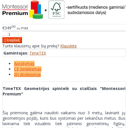
00
€349
su PVM
Turite klausimų apie šią prekę?
Klauskite
Gamintojas:
TimeTEX
Aprašymas
CE ženklinimas
(0) Atsiliepimai
TimeTEX Geometrijos spintelė su stalčiais "Montessori
Premium"
Šią priemonę galima naudoti vaikams nuo 3 metų, lavinant jų
geometrijos pojūtį, kuris bus vystomas per sekančius metus. Bus
lavinama tiek vizualinis tiek jutiminis geometrinių figūrų,