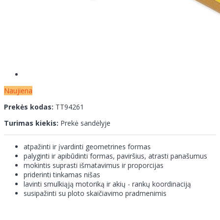
Naujiena
Prekės kodas:
TT94261
Turimas kiekis:
Prekė sandėlyje
atpažinti ir įvardinti geometrines formas
palyginti ir apibūdinti formas, paviršius, atrasti panašumus
mokintis suprasti išmatavimus ir proporcijas
priderinti tinkamas nišas
lavinti smulkiąją motoriką ir akių - rankų koordinaciją
susipažinti su ploto skaičiavimo pradmenimis