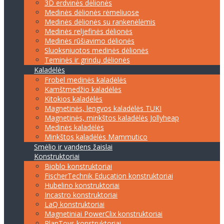
3D erdvinės dėlionės
Medinės dėlionės rėmeliuose
Medinės dėlionės su rankenėlėmis
Medinės reljefinės dėlionės
Medinės rūšiavimo dėlionės
Sluoksniuotos medinės dėlionės
Teminės ir grindų dėlionės
Kaladėlės
Frobel medinės kaladėlės
Kamštmedžio kaladėlės
Kitokios kaladėlės
Magnetinės, lengvos kaladėlės TUKI
Magnetinės, minkštos kaladėlės Jollyheap
Medinės kaladėlės
Minkštos kaladėlės Mammutico
Smėlio ir vandens žaislai
Konstruktoriai
Bioblo konstruktoriai
FischerTechnik Education konstruktoriai
Hubelino konstruktoriai
Incastro konstruktoriai
LaQ konstruktoriai
Magnetiniai PowerClix konstruktoriai
PlanToys konstruktoriai