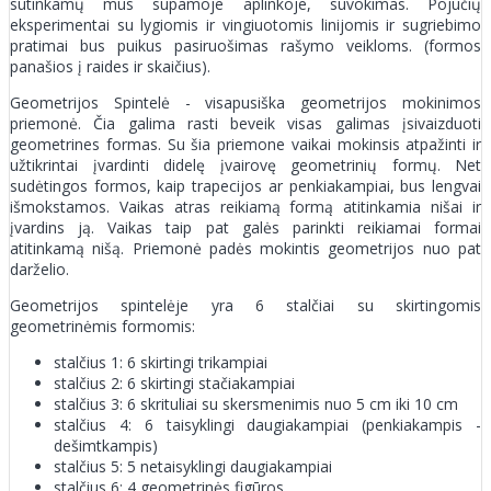
sutinkamų mus supamoje aplinkoje, suvokimas. Pojūčių
eksperimentai su lygiomis ir vingiuotomis linijomis ir sugriebimo
pratimai bus puikus pasiruošimas rašymo veikloms. (formos
panašios į raides ir skaičius).
Geometrijos Spintelė - visapusiška geometrijos mokinimos
priemonė. Čia galima rasti beveik visas galimas įsivaizduoti
geometrines formas. Su šia priemone vaikai mokinsis atpažinti ir
užtikrintai įvardinti didelę įvairovę geometrinių formų. Net
sudėtingos formos, kaip trapecijos ar penkiakampiai, bus lengvai
išmokstamos. Vaikas atras reikiamą formą atitinkamia nišai ir
įvardins ją. Vaikas taip pat galės parinkti reikiamai formai
atitinkamą nišą. Priemonė padės mokintis geometrijos nuo pat
darželio.
Geometrijos spintelėje yra 6 stalčiai su skirtingomis
geometrinėmis formomis:
stalčius 1: 6 skirtingi trikampiai
stalčius 2: 6 skirtingi stačiakampiai
stalčius 3: 6 skrituliai su skersmenimis nuo 5 cm iki 10 cm
stalčius 4: 6 taisyklingi daugiakampiai (penkiakampis -
dešimtkampis)
stalčius 5: 5 netaisyklingi daugiakampiai
stalčius 6: 4 geometrinės figūros