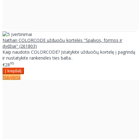
Nathan COLORCODE užduočių kortelės "Spalvos, formos ir
dydžiai" (261803)
Kaip naudotis COLORCODE? Įstatykite užduočių kortelę į pagrindą
ir nustatykite rankenėles ties balta..
95
€28
Naujiena