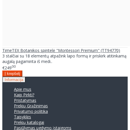
TimeTEX Botanikos spintelė "Montessori Premium" (TT94770)
3 stalčiai su 18 elementų atpažink lapo formą ir priskirk atitinkamą
augalą pagaminta iš medi..
00
€249
Informacija
Apie mus
Kaip Pirkti?
Pristatymas
Prekių Grąžinimas
Privatumo politika
Taisyklės
Prekių katalogai
Pasiūlymas ugdymo įstaigoms