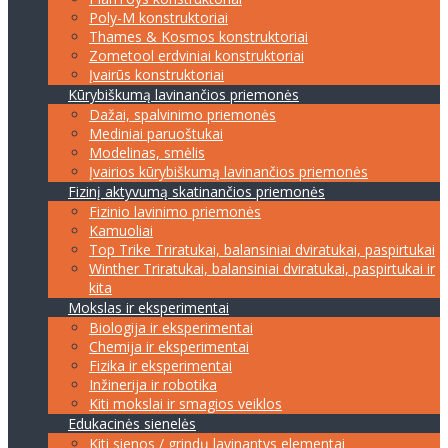
Poly-M konstruktoriai
Thames & Kosmos konstruktoriai
Zometool erdviniai konstruktoriai
Įvairūs konstruktoriai
Kūrybiškumą lavinančios priemonės
Dažai, spalvinimo priemonės
Mediniai paruoštukai
Modelinas, smėlis
Įvairios kūrybiškumą lavinančios priemonės
Fizinį aktyvumą skatinančios priemonės
Fizinio lavinimo priemonės
Kamuoliai
Top Trike Triratukai, balansiniai dviratukai, paspirtukai
Winther Triratukai, balansiniai dviratukai, paspirtukai ir
kita
Mokslas ir eksperimentai
Biologija ir eksperimentai
Chemija ir eksperimentai
Fizika ir eksperimentai
Inžinerija ir robotika
Kiti mokslai ir smagios veiklos
Edukacinės sienelės
Kiti sienos / grindų lavinantys elementai