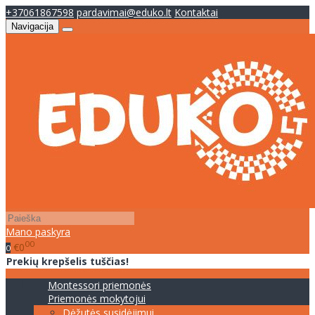
+37061867598
pardavimai@eduko.lt
Kontaktai
Navigacija
Mano paskyra
00
€0
0
Prekių krepšelis tuščias!
Montessori priemonės
Priemonės mokytojui
Dėžutės susidėjimui