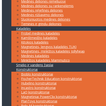
Medinės dėlionės rėmeliuose
Medinės dėlionės su rankenėlėmis
Medinės reljefinės dėlionės
Medinės rūšiavimo dėlionės
Sluoksniuotos medinės dėlionės
Teminės ir grindų dėlionės
Kaladėlės
Frobel medinės kaladėlės
Kamštmedžio kaladėlės
Kitokios kaladėlės
Magnetinės, lengvos kaladėlės TUKI
Magnetinės, minkštos kaladėlės Jollyheap
Medinės kaladėlės
Minkštos kaladėlės Mammutico
Smėlio ir vandens žaislai
Konstruktoriai
Bioblo konstruktoriai
FischerTechnik Education konstruktoriai
Hubelino konstruktoriai
Incastro konstruktoriai
LaQ konstruktoriai
Magnetiniai PowerClix konstruktoriai
PlanToys konstruktoriai
Poly-M konstruktoriai