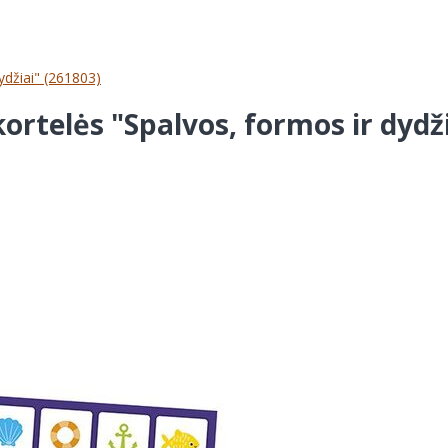
džiai" (261803)
elės "Spalvos, formos ir dydži