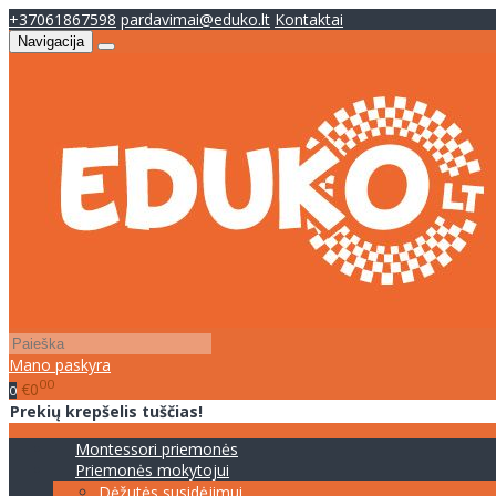
+37061867598
pardavimai@eduko.lt
Kontaktai
Navigacija
Mano paskyra
00
€0
0
Prekių krepšelis tuščias!
Montessori priemonės
Priemonės mokytojui
Dėžutės susidėjimui