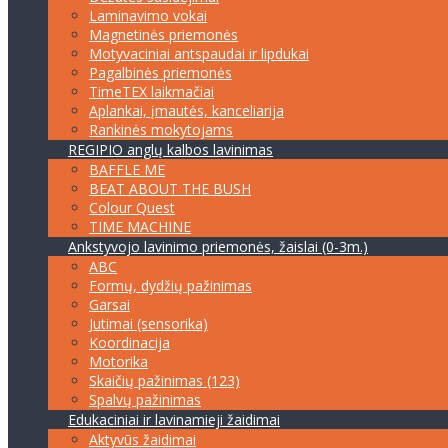
Laminavimo vokai
Magnetinės priemonės
Motyvaciniai antspaudai ir lipdukai
Pagalbinės priemonės
TimeTEX laikmačiai
Aplankai, įmautės, kanceliarija
Rankinės mokytojams
REGIPIO anglų kalbos lavinimas
BAFFLE ME
BEAT ABOUT THE BUSH
Colour Quest
TIME MACHINE
Ankstyvojo lavinimo priemonės, žaislai (0-3m.)
ABC
Formų, dydžių pažinimas
Garsai
Jutimai (sensorika)
Koordinacija
Motorika
Skaičių pažinimas (123)
Spalvų pažinimas
Edukaciniai ir lavinamieji žaidimai
Aktyvūs žaidimai