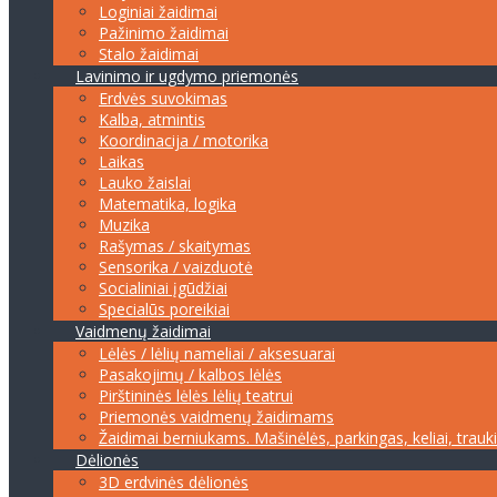
Loginiai žaidimai
Pažinimo žaidimai
Stalo žaidimai
Lavinimo ir ugdymo priemonės
Erdvės suvokimas
Kalba, atmintis
Koordinacija / motorika
Laikas
Lauko žaislai
Matematika, logika
Muzika
Rašymas / skaitymas
Sensorika / vaizduotė
Socialiniai įgūdžiai
Specialūs poreikiai
Vaidmenų žaidimai
Lėlės / lėlių nameliai / aksesuarai
Pasakojimų / kalbos lėlės
Pirštininės lėlės lėlių teatrui
Priemonės vaidmenų žaidimams
Žaidimai berniukams. Mašinėlės, parkingas, keliai, trauk
Dėlionės
3D erdvinės dėlionės