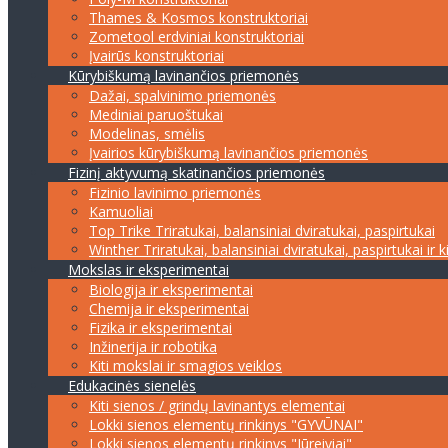
Thames & Kosmos konstruktoriai
Zometool erdviniai konstruktoriai
Įvairūs konstruktoriai
Kūrybiškumą lavinančios priemonės
Dažai, spalvinimo priemonės
Mediniai paruoštukai
Modelinas, smėlis
Įvairios kūrybiškumą lavinančios priemonės
Fizinį aktyvumą skatinančios priemonės
Fizinio lavinimo priemonės
Kamuoliai
Top Trike Triratukai, balansiniai dviratukai, paspirtukai
Winther Triratukai, balansiniai dviratukai, paspirtukai ir k
Mokslas ir eksperimentai
Biologija ir eksperimentai
Chemija ir eksperimentai
Fizika ir eksperimentai
Inžinerija ir robotika
Kiti mokslai ir smagios veiklos
Edukacinės sienelės
Kiti sienos / grindų lavinantys elementai
Lokki sienos elementų rinkinys "GYVŪNAI"
Lokki sienos elementų rinkinys "Jūreiviai"