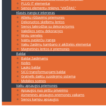
PLUG IT elementai
Sienos elementų rinkinys "VIKŠRAS"
Klasės įranga ir interjeras
Atliekų rūšiavimo priemonės
Dekoruotos skelbimų lentos
Sienos laikrodžiai su dekoracijomis
Vaikiškos sienų dekoracijos
Virvių sienelės
Įvairių paskirčių įranga
Vaikų žaidimų kambario ir aikštelės elementai
Magnetinės lentos ir priemonės
Baldai
Baldai žaidimams
Kėdės
Lauko baldai
SICO transformuojami baldai
Gratnells daiktų susidėjimo sistema
Mobilios scenos
Vaikų apsaugos priemonės
Apsaugos nuo pirštų privėrimo
Asmeninės apsaugos priemonės vaikams
Sienos kampų apsaugos