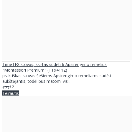
TimeTEX stovas, skirtas sudėti 6 Apsirengimo rėmelius
"Montessori Premium" (TT94112)
praktiškas stovas šešiems Apsirengimo rėmeliams sudėti
aukštėjantis, todėl bus matomi visi..
90
€77
Teirautis