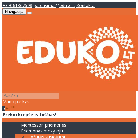
+37061867598
pardavimai@eduko.lt
Kontaktai
Navigacija
Mano paskyra
00
€0
0
Prekių krepšelis tuščias!
Montessori priemonės
Priemonės mokytojui
Dėžutės susidėjimui