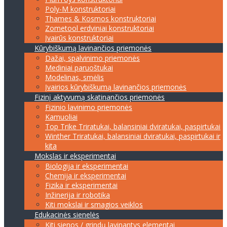
Poly-M konstruktoriai
Thames & Kosmos konstruktoriai
Zometool erdviniai konstruktoriai
Įvairūs konstruktoriai
Kūrybiškumą lavinančios priemonės
Dažai, spalvinimo priemonės
Mediniai paruoštukai
Modelinas, smėlis
Įvairios kūrybiškumą lavinančios priemonės
Fizinį aktyvumą skatinančios priemonės
Fizinio lavinimo priemonės
Kamuoliai
Top Trike Triratukai, balansiniai dviratukai, paspirtukai
Winther Triratukai, balansiniai dviratukai, paspirtukai ir
kita
Mokslas ir eksperimentai
Biologija ir eksperimentai
Chemija ir eksperimentai
Fizika ir eksperimentai
Inžinerija ir robotika
Kiti mokslai ir smagios veiklos
Edukacinės sienelės
Kiti sienos / grindų lavinantys elementai