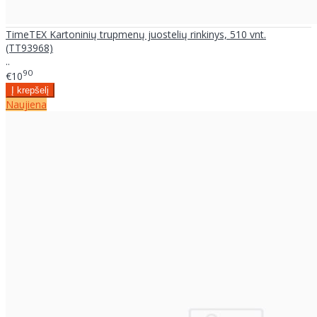
TimeTEX Kartoninių trupmenų juostelių rinkinys, 510 vnt.
(TT93968)
..
90
€10
Naujiena