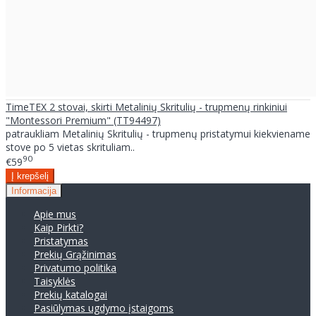
TimeTEX 2 stovai, skirti Metalinių Skritulių - trupmenų rinkiniui
"Montessori Premium" (TT94497)
patraukliam Metalinių Skritulių - trupmenų pristatymui kiekviename
stove po 5 vietas skrituliam..
90
€59
Informacija
Apie mus
Kaip Pirkti?
Pristatymas
Prekių Grąžinimas
Privatumo politika
Taisyklės
Prekių katalogai
Pasiūlymas ugdymo įstaigoms