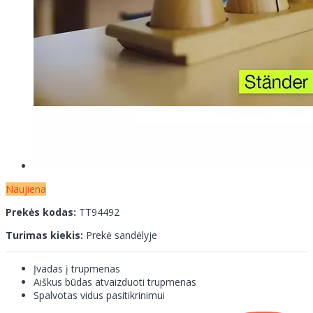
Naujiena
Prekės kodas:
TT94492
Turimas kiekis:
Prekė sandėlyje
Įvadas į trupmenas
Aiškus būdas atvaizduoti trupmenas
Spalvotas vidus pasitikrinimui