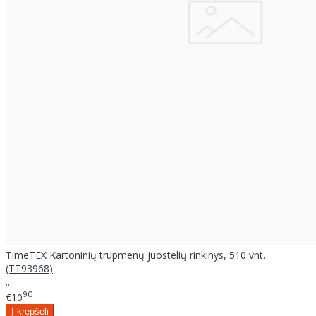
TimeTEX Kartoninių trupmenų juostelių rinkinys, 510 vnt.
(TT93968)
..
90
€10