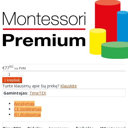
90
€77
su PVM
Turite klausimų apie šią prekę?
Klauskite
Gamintojas:
TimeTEX
Aprašymas
CE ženklinimas
(0) Atsiliepimai