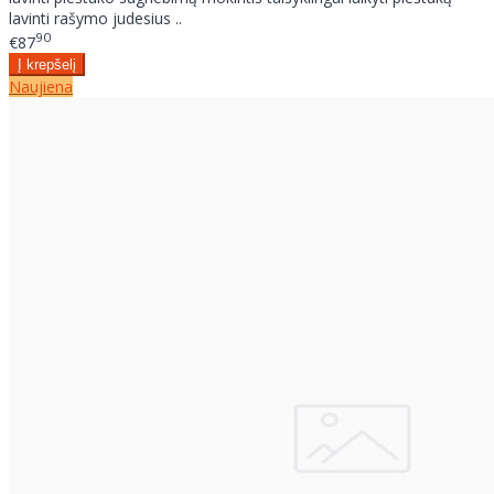
lavinti rašymo judesius ..
90
€87
Naujiena