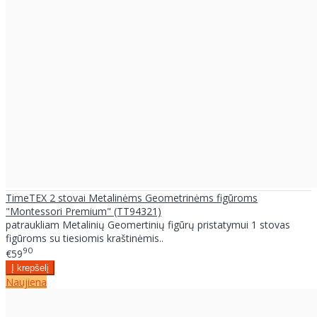
TimeTEX 2 stovai Metalinėms Geometrinėms figūroms
"Montessori Premium" (TT94321)
patraukliam Metalinių Geomertinių figūrų pristatymui 1 stovas
figūroms su tiesiomis kraštinėmis..
90
€59
Naujiena