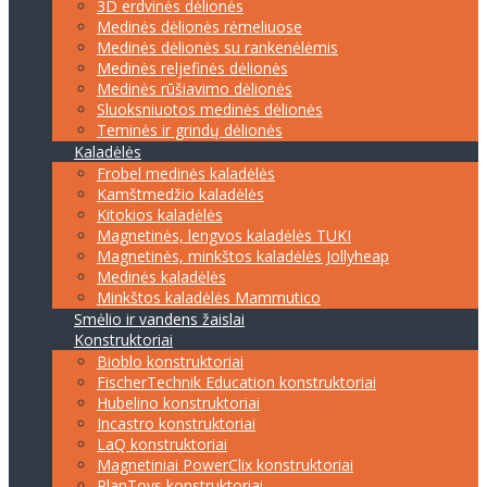
3D erdvinės dėlionės
Medinės dėlionės rėmeliuose
Medinės dėlionės su rankenėlėmis
Medinės reljefinės dėlionės
Medinės rūšiavimo dėlionės
Sluoksniuotos medinės dėlionės
Teminės ir grindų dėlionės
Kaladėlės
Frobel medinės kaladėlės
Kamštmedžio kaladėlės
Kitokios kaladėlės
Magnetinės, lengvos kaladėlės TUKI
Magnetinės, minkštos kaladėlės Jollyheap
Medinės kaladėlės
Minkštos kaladėlės Mammutico
Smėlio ir vandens žaislai
Konstruktoriai
Bioblo konstruktoriai
FischerTechnik Education konstruktoriai
Hubelino konstruktoriai
Incastro konstruktoriai
LaQ konstruktoriai
Magnetiniai PowerClix konstruktoriai
PlanToys konstruktoriai