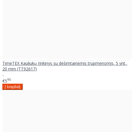
TimeTEX Kauliukų rinkinys su dešimtainėmis trupmenomis, 5 vnt.,
20 mm (TT92617)
..
95
€5