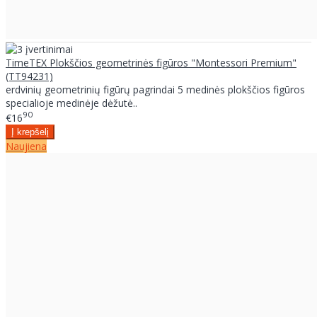
TimeTEX Plokščios geometrinės figūros "Montessori Premium"
(TT94231)
erdvinių geometrinių figūrų pagrindai 5 medinės plokščios figūros
specialioje medinėje dėžutė..
90
€16
Naujiena