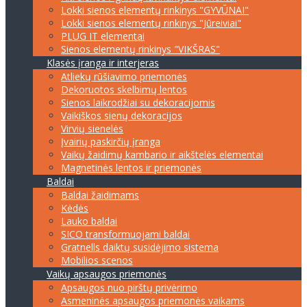
Lokki sienos elementų rinkinys "GYVŪNAI"
Lokki sienos elementų rinkinys "Jūreiviai"
PLUG IT elementai
Sienos elementų rinkinys "VIKŠRAS"
Klasės įranga ir interjeras
Atliekų rūšiavimo priemonės
Dekoruotos skelbimų lentos
Sienos laikrodžiai su dekoracijomis
Vaikiškos sienų dekoracijos
Virvių sienelės
Įvairių paskirčių įranga
Vaikų žaidimų kambario ir aikštelės elementai
Magnetinės lentos ir priemonės
Baldai
Baldai žaidimams
Kėdės
Lauko baldai
SICO transformuojami baldai
Gratnells daiktų susidėjimo sistema
Mobilios scenos
Vaikų apsaugos priemonės
Apsaugos nuo pirštų privėrimo
Asmeninės apsaugos priemonės vaikams