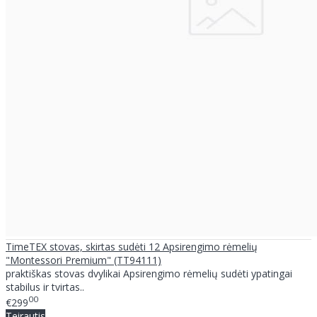
TimeTEX stovas, skirtas sudėti 12 Apsirengimo rėmelių
"Montessori Premium" (TT94111)
praktiškas stovas dvylikai Apsirengimo rėmelių sudėti ypatingai
stabilus ir tvirtas..
00
€299
Teirautis