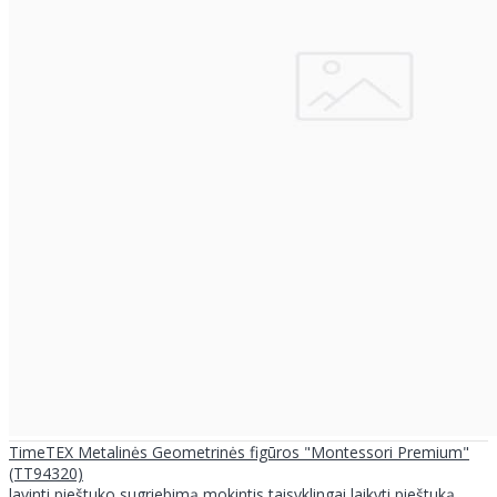
TimeTEX Metalinės Geometrinės figūros "Montessori Premium"
(TT94320)
lavinti pieštuko sugriebimą mokintis taisyklingai laikyti pieštuką