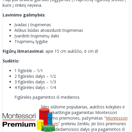
kuris į rinkinį neįeina.
Lavinimo galimybės
:
Įvadas į trupmenas
Aiškus būdas atvaizduoti trupmenas
Įvardinti trupmenų dalis
Trupmenų lygybė
Figūrų išmatavimai
: apie 15 cm aukščio, 6 cm Ø
Sudėtis:
1 figūrėlė – 1/1
2 figūrėlės dalys – 1/2
3 figūrėlės dalys – 1/3
4 figūrėlės dalys – 1/4
Figūrėlės pagamintos iš medienos.
Mes siūlome populiarias, aukštos kokybės ir
nepriekaištingai pagamintas Montessori
mokymo priemones, pažymėtas "
Montessori
Premium
" prekiniu ženklu. Jei šios priemonės
ar jų sudedamosios dalys yra pagamintos iš