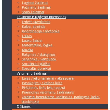
Loginiai žaidimai
Pažinimo žaidimai
Stalo žaidimai
Lavinimo ir ugdymo priemonės
Erdvės suvokimas
Kalba, atmintis
Koordinacija / motorika
Laikas
Lauko žaislai
Matematika, logika
Muzika
Rašymas / skaitymas
Sensorika / vaizduotė
Socialiniai įgūdžiai
Specialūs poreikiai
Vaidmenų žaidimai
Lėlės / lėlių nameliai / aksesuarai
Pasakojimų / kalbos lėlės
Pirštininės lėlės lėlių teatrui
Priemonės vaidmenų žaidimams
Žaidimai berniukams. Mašinėlės, parkingas, keliai,
traukinukai
Dėlionės