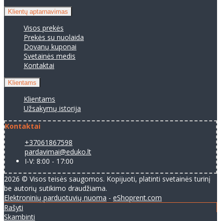
Klientų aptarnavimas
Visos prekės
Prekės su nuolaida
Dovanų kuponai
Svetainės medis
Kontaktai
Klientams
Klientams
Užsakymų istorija
Kontaktai
+37061867598
pardavimai@eduko.lt
I-V: 8:00 - 17:00
2026 © Visos teisės saugomos. Kopijuoti, platinti svetainės turinį
be autorių sutikimo draudžiama.
Elektroninių parduotuvių nuoma
-
eShoprent.com
Rašyti
Skambinti