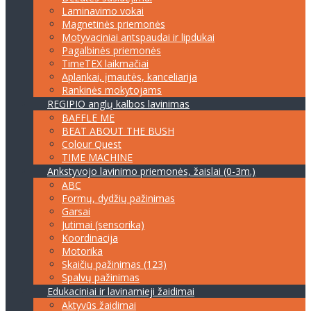
Laminavimo vokai
Magnetinės priemonės
Motyvaciniai antspaudai ir lipdukai
Pagalbinės priemonės
TimeTEX laikmačiai
Aplankai, įmautės, kanceliarija
Rankinės mokytojams
REGIPIO anglų kalbos lavinimas
BAFFLE ME
BEAT ABOUT THE BUSH
Colour Quest
TIME MACHINE
Ankstyvojo lavinimo priemonės, žaislai (0-3m.)
ABC
Formų, dydžių pažinimas
Garsai
Jutimai (sensorika)
Koordinacija
Motorika
Skaičių pažinimas (123)
Spalvų pažinimas
Edukaciniai ir lavinamieji žaidimai
Aktyvūs žaidimai