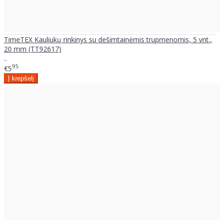
TimeTEX Kauliukų rinkinys su dešimtainėmis trupmenomis, 5 vnt.,
20 mm (TT92617)
..
95
€5