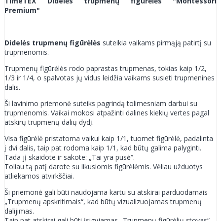
TimeTEX Didelės trupmenų figūrėlės "Montessori
Premium"
Didelės trupmenų figūrėlės
suteikia vaikams pirmąją patirtį su
trupmenomis.
Trupmenų figūrėlės rodo paprastas trupmenas, tokias kaip 1/2,
1/3 ir 1/4, o spalvotas jų vidus leidžia vaikams susieti trupmenines
dalis.
Ši lavinimo priemonė suteiks pagrindą tolimesniam darbui su
trupmenomis. Vaikai mokosi atpažinti dalines kiekių vertes pagal
atskirų trupmenų dalių dydį.
Visa figūrėlė pristatoma vaikui kaip 1/1, tuomet figūrėlė, padalinta
į dvi dalis, taip pat rodoma kaip 1/1, kad būtų galima palyginti.
Tada jį skaidote ir sakote: „Tai yra pusė“.
Toliau tą patį darote su likusiomis figūrėlėmis. Vėliau užduotys
atliekamos atvirkščiai.
Ši priemonė gali būti naudojama kartu su atskirai parduodamais
„Trupmenų apskritimais“, kad būtų vizualizuojamas trupmenų
dalijimas.
Taip pat atskirai gali būti įsigyjamas „Trupmenų figūrėlių stovas“,