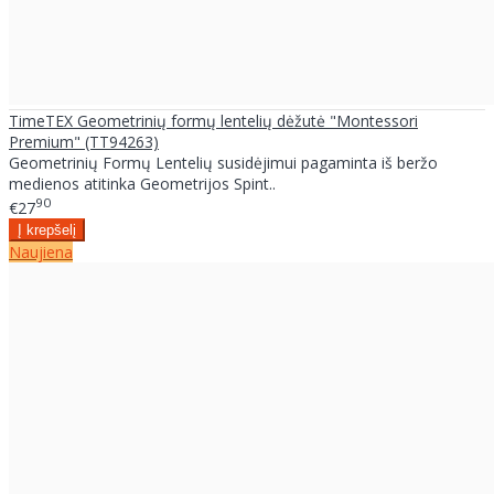
TimeTEX Geometrinių formų lentelių dėžutė "Montessori
Premium" (TT94263)
Geometrinių Formų Lentelių susidėjimui pagaminta iš beržo
medienos atitinka Geometrijos Spint..
90
€27
Naujiena