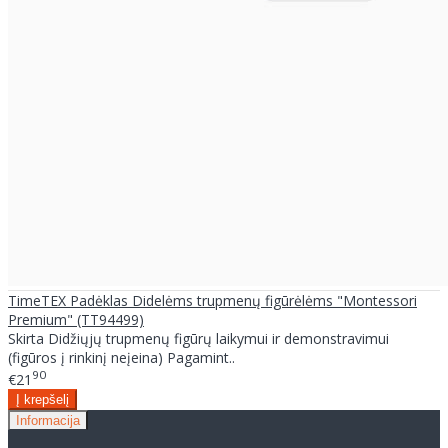
TimeTEX Padėklas Didelėms trupmenų figūrėlėms "Montessori
Premium" (TT94499)
Skirta Didžiųjų trupmenų figūrų laikymui ir demonstravimui
(figūros į rinkinį neįeina) Pagamint..
90
€21
Informacija