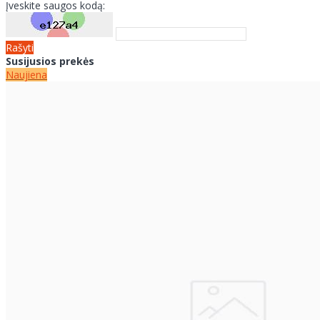
Įveskite saugos kodą:
Rašyti
Susijusios prekės
Naujiena