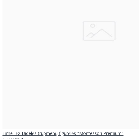
TimeTEX Didelės trupmenų figūrėlės "Montessori Premium"