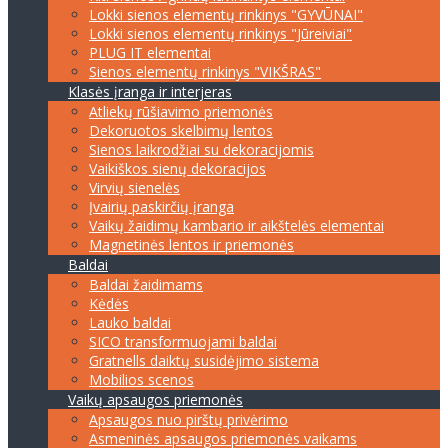
Lokki sienos elementų rinkinys "GYVŪNAI"
Lokki sienos elementų rinkinys "Jūreiviai"
PLUG IT elementai
Sienos elementų rinkinys "VIKŠRAS"
Klasės įranga ir interjeras
Atliekų rūšiavimo priemonės
Dekoruotos skelbimų lentos
Sienos laikrodžiai su dekoracijomis
Vaikiškos sienų dekoracijos
Virvių sienelės
Įvairių paskirčių įranga
Vaikų žaidimų kambario ir aikštelės elementai
Magnetinės lentos ir priemonės
Baldai
Baldai žaidimams
Kėdės
Lauko baldai
SICO transformuojami baldai
Gratnells daiktų susidėjimo sistema
Mobilios scenos
Vaikų apsaugos priemonės
Apsaugos nuo pirštų privėrimo
Asmeninės apsaugos priemonės vaikams