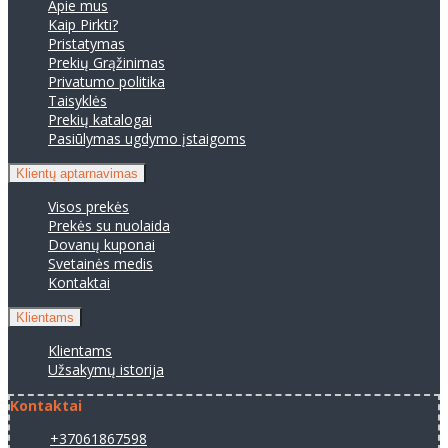
Apie mus
Kaip Pirkti?
Pristatymas
Prekių Grąžinimas
Privatumo politika
Taisyklės
Prekių katalogai
Pasiūlymas ugdymo įstaigoms
Klientų aptarnavimas
Visos prekės
Prekės su nuolaida
Dovanų kuponai
Svetainės medis
Kontaktai
Klientams
Klientams
Užsakymų istorija
Kontaktai
+37061867598