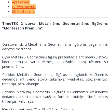
Aprašymas
CE ženklinimas
(0) Atsiliepimai
TimeTEX 2 stovai Metalinėms Geometrinėms figūroms
"Montessori Premium"
Du stovai, skirti Metalinėms Geometrinėms figūroms, pagaminti iš
dažytos medienos.
Gyva Metalinių Geometrinių figūrų prezentacija ant medinių stovų
labai patraukia vaikų dėmesį ir sužadina norą užsiimti su
priemonėmis.
Penkios Metalinių Geometrinių figūros su lygiomis kraštinėmis
dedamos ant vieno stovo: trikampis, kvadratas, stažiakampis,
trapecija, penkiakampis.
Penkios Metalinių Geometrinių figūros su lenktomis kraštinėmis
dedamos ant kito stovo: kiaušinio formos, skritulys, elipsė, arkinis
trikampis, keturlapis.
Išmatavimai:
apie 70 x 17 x 2.5 cm / stendas