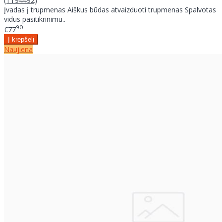
(TT94492)
Įvadas į trupmenas Aiškus būdas atvaizduoti trupmenas Spalvotas
vidus pasitikrinimu..
90
€77
Naujiena