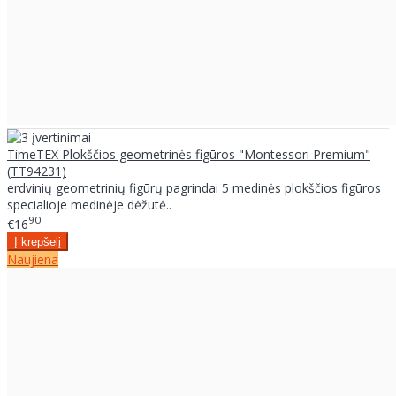
TimeTEX Plokščios geometrinės figūros "Montessori Premium"
(TT94231)
erdvinių geometrinių figūrų pagrindai 5 medinės plokščios figūros
specialioje medinėje dėžutė..
90
€16
Naujiena