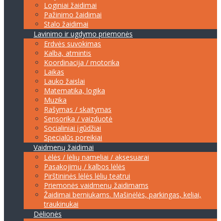
Loginiai žaidimai
Pažinimo žaidimai
Stalo žaidimai
Lavinimo ir ugdymo priemonės
Erdvės suvokimas
Kalba, atmintis
Koordinacija / motorika
Laikas
Lauko žaislai
Matematika, logika
Muzika
Rašymas / skaitymas
Sensorika / vaizduotė
Socialiniai įgūdžiai
Specialūs poreikiai
Vaidmenų žaidimai
Lėlės / lėlių nameliai / aksesuarai
Pasakojimų / kalbos lėlės
Pirštininės lėlės lėlių teatrui
Priemonės vaidmenų žaidimams
Žaidimai berniukams. Mašinėlės, parkingas, keliai,
traukinukai
Dėlionės