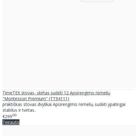
TimeTEX stovas, skirtas sudėti 12 Apsirengimo rėmelių
"Montessori Premium" (TT94111)
praktiškas stovas dvylikai Apsirengimo rėmelių sudėti ypatingai
stabilus ir tvirtas..
00
€299
Teirautis