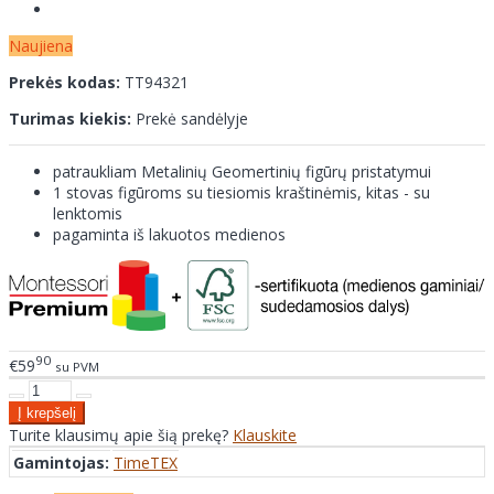
Naujiena
Prekės kodas:
TT94321
Turimas kiekis:
Prekė sandėlyje
patraukliam Metalinių Geomertinių figūrų pristatymui
1 stovas figūroms su tiesiomis kraštinėmis, kitas - su
lenktomis
pagaminta iš lakuotos medienos
90
€59
su PVM
Turite klausimų apie šią prekę?
Klauskite
Gamintojas:
TimeTEX