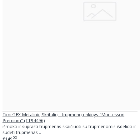
TimeTEX Metalinių Skritulių - trupmenų rinkinys "Montessori
Premium" (TT94496)
išmokti ir suprasti trupmenas skaičiuoti su trupmenomis išdėlioti ir
sudėti trupmenas ..
00
€149