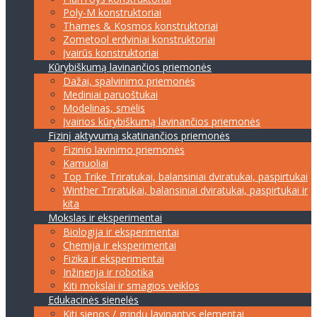
Poly-M konstruktoriai
Thames & Kosmos konstruktoriai
Zometool erdviniai konstruktoriai
Įvairūs konstruktoriai
Kūrybiškumą lavinančios priemonės
Dažai, spalvinimo priemonės
Mediniai paruoštukai
Modelinas, smėlis
Įvairios kūrybiškumą lavinančios priemonės
Fizinį aktyvumą skatinančios priemonės
Fizinio lavinimo priemonės
Kamuoliai
Top Trike Triratukai, balansiniai dviratukai, paspirtukai
Winther Triratukai, balansiniai dviratukai, paspirtukai ir
kita
Mokslas ir eksperimentai
Biologija ir eksperimentai
Chemija ir eksperimentai
Fizika ir eksperimentai
Inžinerija ir robotika
Kiti mokslai ir smagios veiklos
Edukacinės sienelės
Kiti sienos / grindų lavinantys elementai