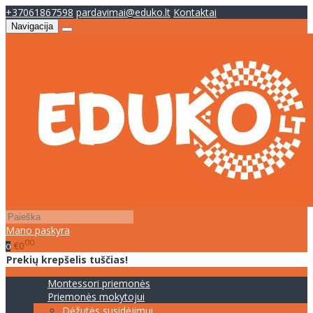
+37061867598
pardavimai@eduko.lt
Kontaktai
Navigacija
Mano paskyra
00
€0
0
Prekių krepšelis tuščias!
Montessori priemonės
Priemonės mokytojui
Dėžutės susidėjimui