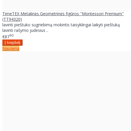
TimeTEX Metalinės Geometrinės figūros "Montessori Premium"
(TT94320)
lavinti pieštuko sugriebimą mokintis taisyklingai laikyti pieštuką
lavinti rašymo judesius ..
90
€87
Naujiena