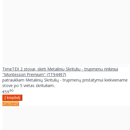
TimeTEX 2 stovai, skirti Metalinių Skritulių - trupmenų rinkiniui
"Montessori Premium" (TT94497)
patraukliam Metalinių Skritulių - trupmenų pristatymui kiekviename
stove po 5 vietas skrituliam..
90
€59
Naujiena