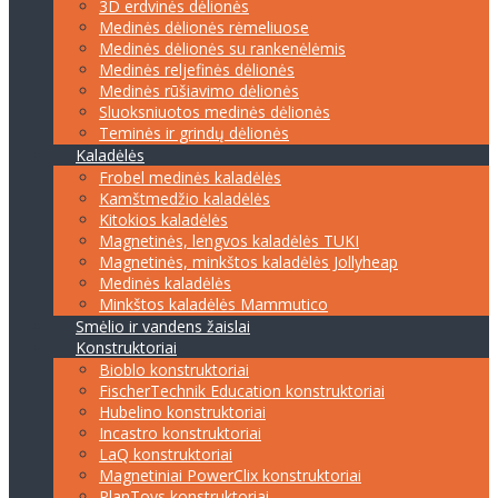
3D erdvinės dėlionės
Medinės dėlionės rėmeliuose
Medinės dėlionės su rankenėlėmis
Medinės reljefinės dėlionės
Medinės rūšiavimo dėlionės
Sluoksniuotos medinės dėlionės
Teminės ir grindų dėlionės
Kaladėlės
Frobel medinės kaladėlės
Kamštmedžio kaladėlės
Kitokios kaladėlės
Magnetinės, lengvos kaladėlės TUKI
Magnetinės, minkštos kaladėlės Jollyheap
Medinės kaladėlės
Minkštos kaladėlės Mammutico
Smėlio ir vandens žaislai
Konstruktoriai
Bioblo konstruktoriai
FischerTechnik Education konstruktoriai
Hubelino konstruktoriai
Incastro konstruktoriai
LaQ konstruktoriai
Magnetiniai PowerClix konstruktoriai
PlanToys konstruktoriai