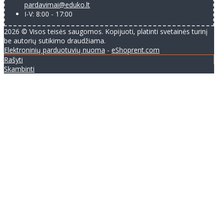
pardavimai@eduko.lt
I-V: 8:00 - 17:00
2026 © Visos teisės saugomos. Kopijuoti, platinti svetainės turinį
be autorių sutikimo draudžiama.
Elektroninių parduotuvių nuoma
-
eShoprent.com
Rašyti
Skambinti