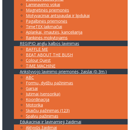
Laminavimo vokai
Magnetinės priemonės
Motyvaciniai antspaudai ir lipdukai
Pagalbinės priemonės
TimeTEX laikmačiai
Aplankai, įmautės, kanceliarija
Rankinės mokytojams
REGIPIO anglų kalbos lavinimas
BAFFLE ME
BEAT ABOUT THE BUSH
Colour Quest
TIME MACHINE
Ankstyvojo lavinimo priemonės, žaislai (0-3m.)
ABC
Formų, dydžių pažinimas
Garsai
Jutimai (sensorika)
Koordinacija
Motorika
Skaičių pažinimas (123)
Spalvų pažinimas
Edukaciniai ir lavinamieji žaidimai
Aktyvūs žaidimai