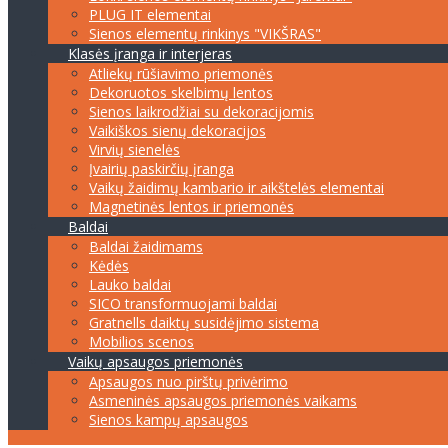
PLUG IT elementai
Sienos elementų rinkinys "VIKŠRAS"
Klasės įranga ir interjeras
Atliekų rūšiavimo priemonės
Dekoruotos skelbimų lentos
Sienos laikrodžiai su dekoracijomis
Vaikiškos sienų dekoracijos
Virvių sienelės
Įvairių paskirčių įranga
Vaikų žaidimų kambario ir aikštelės elementai
Magnetinės lentos ir priemonės
Baldai
Baldai žaidimams
Kėdės
Lauko baldai
SICO transformuojami baldai
Gratnells daiktų susidėjimo sistema
Mobilios scenos
Vaikų apsaugos priemonės
Apsaugos nuo pirštų privėrimo
Asmeninės apsaugos priemonės vaikams
Sienos kampų apsaugos