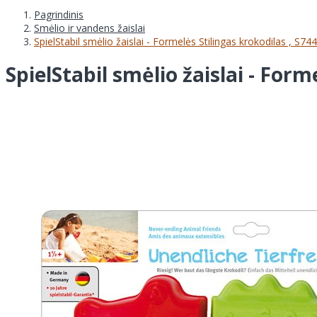
Pagrindinis
Smėlio ir vandens žaislai
SpielStabil smėlio žaislai - Formelės Stilingas krokodilas , S74
SpielStabil smėlio žaislai - Form