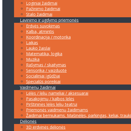
Loginiai žaidimai
Pažinimo žaidimai
Stalo žaidimai
Lavinimo ir ugdymo priemonės
Erdvės suvokimas
Kalba, atmintis
Koordinacija / motorika
Laikas
Lauko žaislai
Matematika, logika
Muzika
Rašymas / skaitymas
Sensorika / vaizduotė
Socialiniai įgūdžiai
Specialūs poreikiai
Vaidmenų žaidimai
Lėlės / lėlių nameliai / aksesuarai
Pasakojimų / kalbos lėlės
Pirštininės lėlės lėlių teatrui
Priemonės vaidmenų žaidimams
Žaidimai berniukams. Mašinėlės, parkingas, keliai, trauk
Dėlionės
3D erdvinės dėlionės