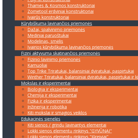
Thames & Kosmos konstruktoriai
Zometool erdviniai konstruktoriai
Įvairūs konstruktoriai
Kūrybiškumą lavinančios priemonės
Dažai, spalvinimo priemonės
Mediniai paruoštukai
Modelinas, smėlis
Įvairios kūrybiškumą lavinančios priemonės
Fizinį aktyvumą skatinančios priemonės
Fizinio lavinimo priemonės
Kamuoliai
Top Trike Triratukai, balansiniai dviratukai, paspirtukai
Winther Triratukai, balansiniai dviratukai, paspirtukai ir k
Mokslas ir eksperimentai
Biologija ir eksperimentai
Chemija ir eksperimentai
Fizika ir eksperimentai
Inžinerija ir robotika
Kiti mokslai ir smagios veiklos
Edukacinės sienelės
Kiti sienos / grindų lavinantys elementai
Lokki sienos elementų rinkinys "GYVŪNAI"
Lokki sienos elementų rinkinys "Jūreiviai"