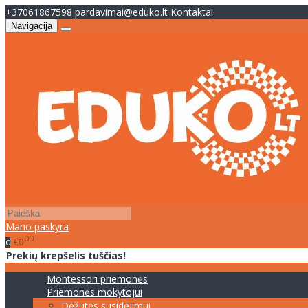
+37061867598
pardavimai@eduko.lt
Kontaktai
Navigacija
Mano paskyra
00
€0
0
Prekių krepšelis tuščias!
Montessori priemonės
Priemonės mokytojui
Dėžutės susidėjimui