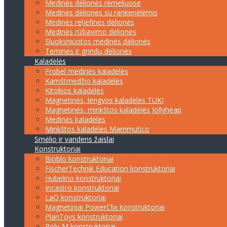
Medinės dėlionės rėmeliuose
Medinės dėlionės su rankenėlėmis
Medinės reljefinės dėlionės
Medinės rūšiavimo dėlionės
Sluoksniuotos medinės dėlionės
Teminės ir grindų dėlionės
Kaladėlės
Frobel medinės kaladėlės
Kamštmedžio kaladėlės
Kitokios kaladėlės
Magnetinės, lengvos kaladėlės TUKI
Magnetinės, minkštos kaladėlės Jollyheap
Medinės kaladėlės
Minkštos kaladėlės Mammutico
Smėlio ir vandens žaislai
Konstruktoriai
Bioblo konstruktoriai
FischerTechnik Education konstruktoriai
Hubelino konstruktoriai
Incastro konstruktoriai
LaQ konstruktoriai
Magnetiniai PowerClix konstruktoriai
PlanToys konstruktoriai
Poly-M konstruktoriai