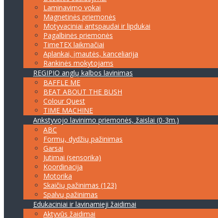
Laminavimo vokai
Magnetinės priemonės
Motyvaciniai antspaudai ir lipdukai
Pagalbinės priemonės
TimeTEX laikmačiai
Aplankai, įmautės, kanceliarija
Rankinės mokytojams
REGIPIO anglų kalbos lavinimas
BAFFLE ME
BEAT ABOUT THE BUSH
Colour Quest
TIME MACHINE
Ankstyvojo lavinimo priemonės, žaislai (0-3m.)
ABC
Formų, dydžių pažinimas
Garsai
Jutimai (sensorika)
Koordinacija
Motorika
Skaičių pažinimas (123)
Spalvų pažinimas
Edukaciniai ir lavinamieji žaidimai
Aktyvūs žaidimai