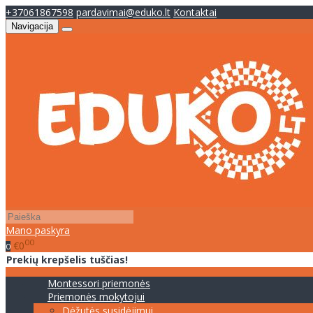
+37061867598
pardavimai@eduko.lt
Kontaktai
Navigacija
Mano paskyra
00
€0
0
Prekių krepšelis tuščias!
Montessori priemonės
Priemonės mokytojui
Dėžutės susidėjimui