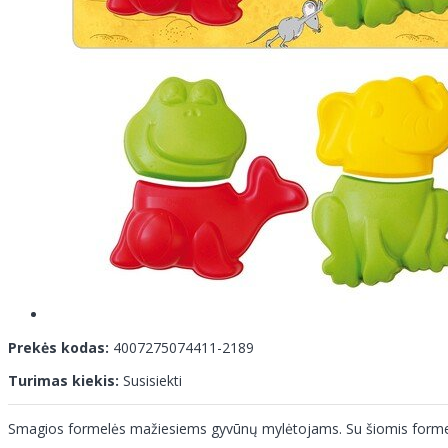
Prekės kodas:
4007275074411-2189
Turimas kiekis:
Susisiekti
Smagios formelės mažiesiems gyvūnų mylėtojams. Su šiomis formelėmis