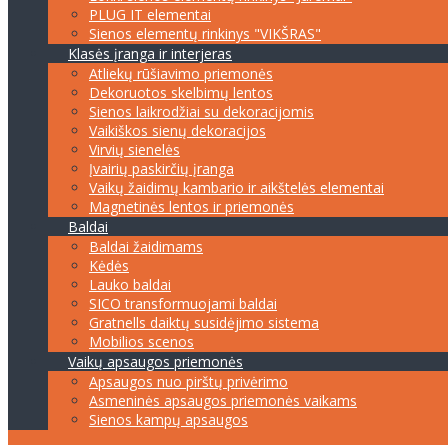
PLUG IT elementai
Sienos elementų rinkinys "VIKŠRAS"
Klasės įranga ir interjeras
Atliekų rūšiavimo priemonės
Dekoruotos skelbimų lentos
Sienos laikrodžiai su dekoracijomis
Vaikiškos sienų dekoracijos
Virvių sienelės
Įvairių paskirčių įranga
Vaikų žaidimų kambario ir aikštelės elementai
Magnetinės lentos ir priemonės
Baldai
Baldai žaidimams
Kėdės
Lauko baldai
SICO transformuojami baldai
Gratnells daiktų susidėjimo sistema
Mobilios scenos
Vaikų apsaugos priemonės
Apsaugos nuo pirštų privėrimo
Asmeninės apsaugos priemonės vaikams
Sienos kampų apsaugos