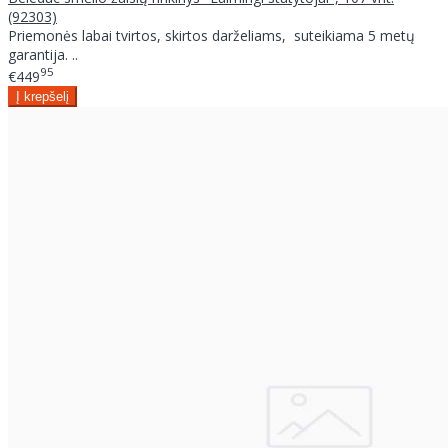
(92303)
Priemonės labai tvirtos, skirtos darželiams, suteikiama 5 metų
garantija. ..
95
€449