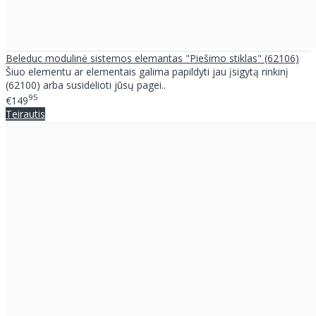
Beleduc modulinė sistemos elemantas "Piešimo stiklas" (62106)
Šiuo elementu ar elementais galima papildyti jau įsigytą rinkinį
(62100) arba susidėlioti jūsų pagei..
95
€149
Teirautis