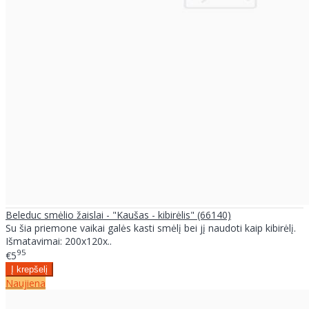
Beleduc smėlio žaislai - "Kaušas - kibirėlis" (66140)
Su šia priemone vaikai galės kasti smėlį bei jį naudoti kaip kibirėlį.
Išmatavimai: 200x120x..
95
€5
Naujiena