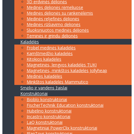
3D erdvinės dėlionės
Medinės dėlionės rėmeliuose
Medinės dėlionės su rankenėlėmis
Medinės reljefinės dėlionės
Medinės rūšiavimo dėlionės
Sluoksniuotos medinės dėlionės
Teminės ir grindų dėlionės
Kaladėlės
Frobel medinės kaladėlės
Kamštmedžio kaladėlės
Kitokios kaladėlės
Magnetinės, lengvos kaladėlės TUKI
Magnetinės, minkštos kaladėlės Jollyheap
Medinės kaladėlės
Minkštos kaladėlės Mammutico
Smėlio ir vandens žaislai
Konstruktoriai
Bioblo konstruktoriai
FischerTechnik Education konstruktoriai
Hubelino konstruktoriai
Incastro konstruktoriai
LaQ konstruktoriai
Magnetiniai PowerClix konstruktoriai
PlanToys konstruktoriai