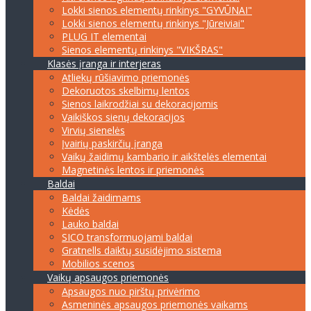
Lokki sienos elementų rinkinys "GYVŪNAI"
Lokki sienos elementų rinkinys "Jūreiviai"
PLUG IT elementai
Sienos elementų rinkinys "VIKŠRAS"
Klasės įranga ir interjeras
Atliekų rūšiavimo priemonės
Dekoruotos skelbimų lentos
Sienos laikrodžiai su dekoracijomis
Vaikiškos sienų dekoracijos
Virvių sienelės
Įvairių paskirčių įranga
Vaikų žaidimų kambario ir aikštelės elementai
Magnetinės lentos ir priemonės
Baldai
Baldai žaidimams
Kėdės
Lauko baldai
SICO transformuojami baldai
Gratnells daiktų susidėjimo sistema
Mobilios scenos
Vaikų apsaugos priemonės
Apsaugos nuo pirštų privėrimo
Asmeninės apsaugos priemonės vaikams