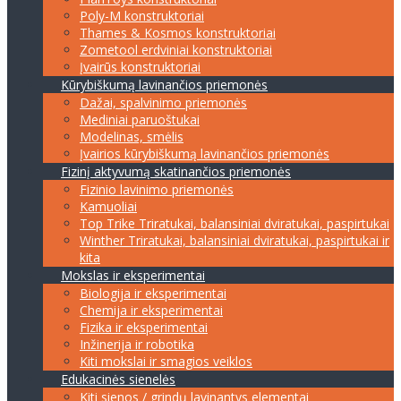
Poly-M konstruktoriai
Thames & Kosmos konstruktoriai
Zometool erdviniai konstruktoriai
Įvairūs konstruktoriai
Kūrybiškumą lavinančios priemonės
Dažai, spalvinimo priemonės
Mediniai paruoštukai
Modelinas, smėlis
Įvairios kūrybiškumą lavinančios priemonės
Fizinį aktyvumą skatinančios priemonės
Fizinio lavinimo priemonės
Kamuoliai
Top Trike Triratukai, balansiniai dviratukai, paspirtukai
Winther Triratukai, balansiniai dviratukai, paspirtukai ir
kita
Mokslas ir eksperimentai
Biologija ir eksperimentai
Chemija ir eksperimentai
Fizika ir eksperimentai
Inžinerija ir robotika
Kiti mokslai ir smagios veiklos
Edukacinės sienelės
Kiti sienos / grindų lavinantys elementai