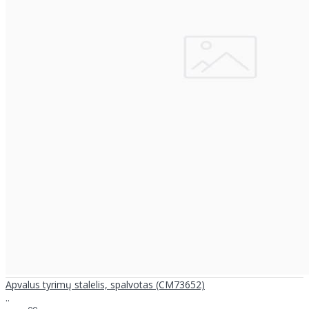
Apvalus tyrimų stalelis, spalvotas (CM73652)
..