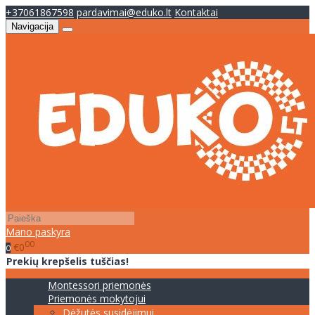
+37061867598
pardavimai@eduko.lt
Kontaktai
Navigacija
Mano paskyra
00
€0
0
Prekių krepšelis tuščias!
Montessori priemonės
Priemonės mokytojui
Dėžutės susidėjimui