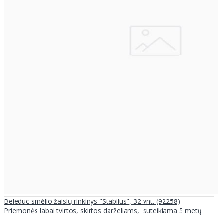
Beleduc smėlio žaislų rinkinys "Stabilus", 32 vnt. (92258)
Priemonės labai tvirtos, skirtos darželiams, suteikiama 5 metų