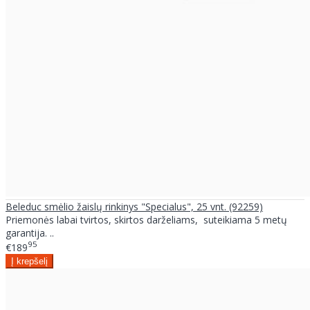
Beleduc smėlio žaislų rinkinys "Specialus", 25 vnt. (92259)
Priemonės labai tvirtos, skirtos darželiams, suteikiama 5 metų
garantija. ..
95
€189