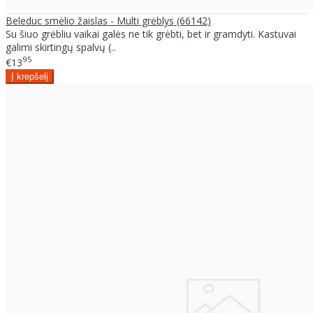
Beleduc smėlio žaislas - Multi grėblys (66142)
Su šiuo grėbliu vaikai galės ne tik grėbti, bet ir gramdyti. Kastuvai
galimi skirtingų spalvų (..
95
€13