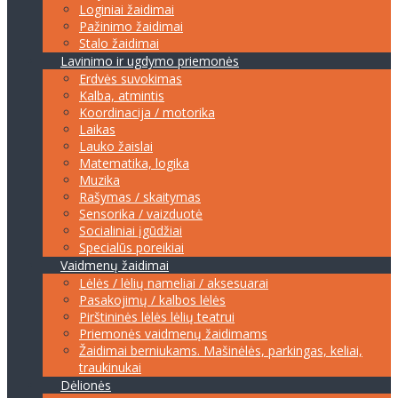
Loginiai žaidimai
Pažinimo žaidimai
Stalo žaidimai
Lavinimo ir ugdymo priemonės
Erdvės suvokimas
Kalba, atmintis
Koordinacija / motorika
Laikas
Lauko žaislai
Matematika, logika
Muzika
Rašymas / skaitymas
Sensorika / vaizduotė
Socialiniai įgūdžiai
Specialūs poreikiai
Vaidmenų žaidimai
Lėlės / lėlių nameliai / aksesuarai
Pasakojimų / kalbos lėlės
Pirštininės lėlės lėlių teatrui
Priemonės vaidmenų žaidimams
Žaidimai berniukams. Mašinėlės, parkingas, keliai,
traukinukai
Dėlionės