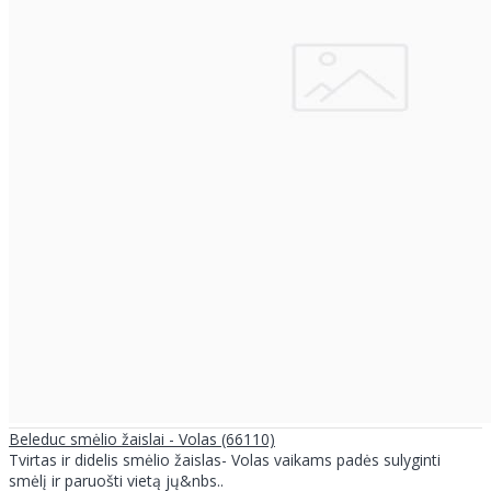
Beleduc smėlio žaislai - Volas (66110)
Tvirtas ir didelis smėlio žaislas- Volas vaikams padės sulyginti
smėlį ir paruošti vietą jų&nbs..