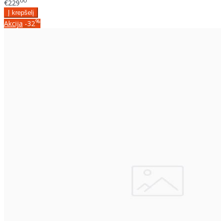
00
€229
%
Akcija
-32