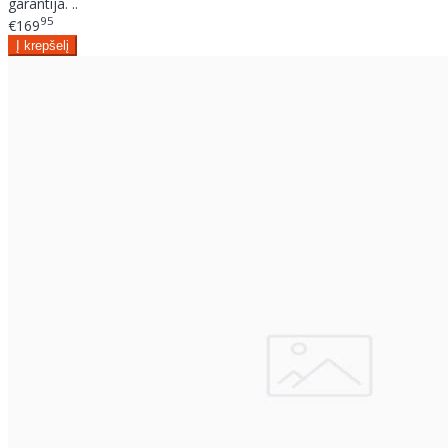
garantija. ..
95
€169