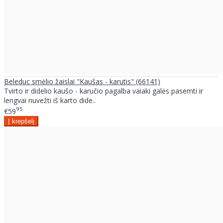
Beleduc smėlio žaislai "Kaušas - karutis" (66141)
Tvirto ir didelio kaušo - karučio pagalba vaiaki galės pasemti ir
lengvai nuvežti iš karto dide..
95
€59