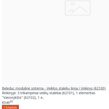
Beleduc modulinė sistema - Veiklos stalelių linija / rinkinys (62100)
Rinkinyje: 3 trikampiniai veiklų staleliai (62101), 1 elementas
"Vaivorykštė" (62102), 1 e..
95
€549