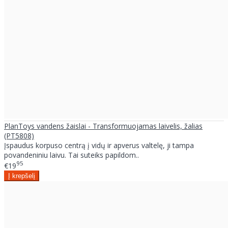
PlanToys vandens žaislai - Transformuojamas laivelis, žalias
(PT5808)
Įspaudus korpuso centrą į vidų ir apverus valtelę, ji tampa
povandeniniu laivu. Tai suteiks papildom..
95
€19