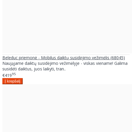
Beleduc priemonė - Mobilus daiktų susidėjimo vežimėlis (68045)
Naująjame daiktų susidėjimo vežimėlyje - viskas viename! Galima
susidėti daiktus, juos laikyti, tran..
95
€419