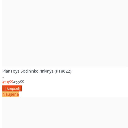
PlanToys Sodininko rinkinys (PT8622)
..
00
00
€15
€22
Naujiena