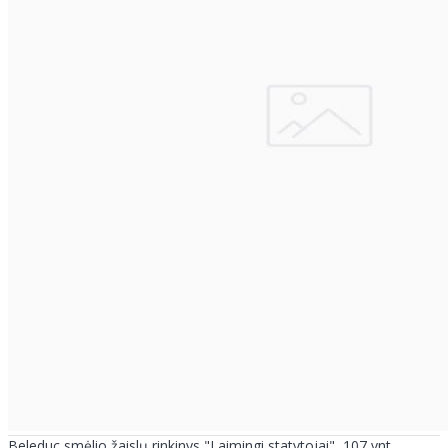
Beleduc smėlio žaislų rinkinys "Laimingi statytojai", 107 vnt.