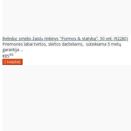
Beleduc smėlio žaislų rinkinys "Formos & statyba", 50 vnt. (92280)
Priemonės labai tvirtos, skirtos darželiams, suteikiama 5 metų
garantija. ..
95
€85