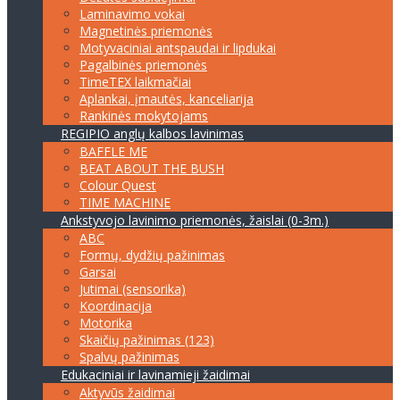
Laminavimo vokai
Magnetinės priemonės
Motyvaciniai antspaudai ir lipdukai
Pagalbinės priemonės
TimeTEX laikmačiai
Aplankai, įmautės, kanceliarija
Rankinės mokytojams
REGIPIO anglų kalbos lavinimas
BAFFLE ME
BEAT ABOUT THE BUSH
Colour Quest
TIME MACHINE
Ankstyvojo lavinimo priemonės, žaislai (0-3m.)
ABC
Formų, dydžių pažinimas
Garsai
Jutimai (sensorika)
Koordinacija
Motorika
Skaičių pažinimas (123)
Spalvų pažinimas
Edukaciniai ir lavinamieji žaidimai
Aktyvūs žaidimai