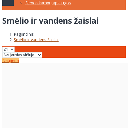
Sienos kampų apsaugos
Smėlio ir vandens žaislai
Pagrindinis
Smėlio ir vandens žaislai
Naujiena