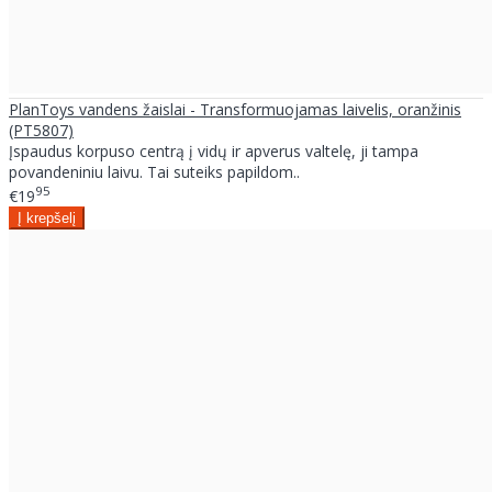
PlanToys vandens žaislai - Transformuojamas laivelis, oranžinis
(PT5807)
Įspaudus korpuso centrą į vidų ir apverus valtelę, ji tampa
povandeniniu laivu. Tai suteiks papildom..
95
€19