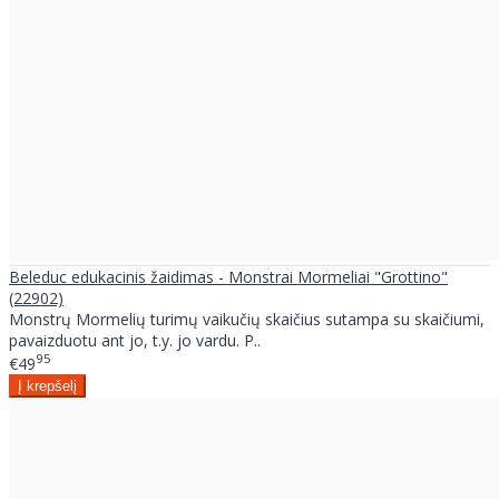
Beleduc edukacinis žaidimas - Monstrai Mormeliai "Grottino"
(22902)
Monstrų Mormelių turimų vaikučių skaičius sutampa su skaičiumi,
pavaizduotu ant jo, t.y. jo vardu. P..
95
€49