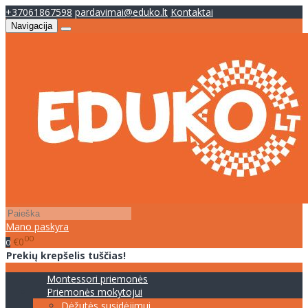
+37061867598
pardavimai@eduko.lt
Kontaktai
Navigacija
Mano paskyra
00
€0
0
Prekių krepšelis tuščias!
Montessori priemonės
Priemonės mokytojui
Dėžutės susidėjimui