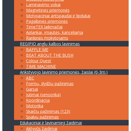
Laminavimo vokai
Magnetinės priemonės
Motyvaciniai antspaudai ir lipdukai
Pagalbinės priemonės
TimeTEX laikmačiai
Aplankai, įmautės, kanceliarija
Rankinės mokytojams
REGIPIO anglų kalbos lavinimas
BAFFLE ME
BEAT ABOUT THE BUSH
Colour Quest
TIME MACHINE
Ankstyvojo lavinimo priemonės, žaislai (0-3m.)
ABC
Formų, dydžių pažinimas
Garsai
Jutimai (sensorika)
Koordinacija
Motorika
Skaičių pažinimas (123)
Spalvų pažinimas
Edukaciniai ir lavinamieji žaidimai
Aktyvūs žaidimai