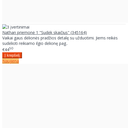
Nathan priemonė 1 "Sudėk skaičius" (345164)
Vaikai gaus dėlionės pradžios detalę su užduotimi. Jiems reikės
sudėlioti reikiamo ilgio dėlionę pag..
50
€44
Naujiena