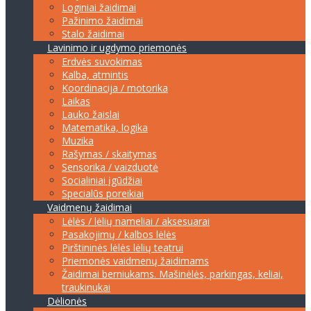
Loginiai žaidimai
Pažinimo žaidimai
Stalo žaidimai
Lavinimo ir ugdymo priemonės
Erdvės suvokimas
Kalba, atmintis
Koordinacija / motorika
Laikas
Lauko žaislai
Matematika, logika
Muzika
Rašymas / skaitymas
Sensorika / vaizduotė
Socialiniai įgūdžiai
Specialūs poreikiai
Vaidmenų žaidimai
Lėlės / lėlių nameliai / aksesuarai
Pasakojimų / kalbos lėlės
Pirštininės lėlės lėlių teatrui
Priemonės vaidmenų žaidimams
Žaidimai berniukams. Mašinėlės, parkingas, keliai,
traukinukai
Dėlionės