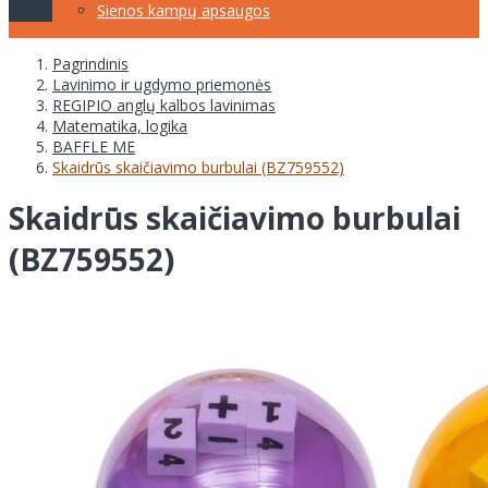
Sienos kampų apsaugos
Pagrindinis
Lavinimo ir ugdymo priemonės
REGIPIO anglų kalbos lavinimas
Matematika, logika
BAFFLE ME
Skaidrūs skaičiavimo burbulai (BZ759552)
Skaidrūs skaičiavimo burbulai
(BZ759552)