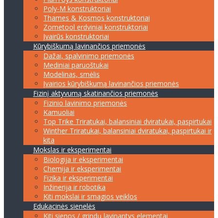
Poly-M konstruktoriai
Thames & Kosmos konstruktoriai
Zometool erdviniai konstruktoriai
Įvairūs konstruktoriai
Kūrybiškumą lavinančios priemonės
Dažai, spalvinimo priemonės
Mediniai paruoštukai
Modelinas, smėlis
Įvairios kūrybiškumą lavinančios priemonės
Fizinį aktyvumą skatinančios priemonės
Fizinio lavinimo priemonės
Kamuoliai
Top Trike Triratukai, balansiniai dviratukai, paspirtukai
Winther Triratukai, balansiniai dviratukai, paspirtukai ir
kita
Mokslas ir eksperimentai
Biologija ir eksperimentai
Chemija ir eksperimentai
Fizika ir eksperimentai
Inžinerija ir robotika
Kiti mokslai ir smagios veiklos
Edukacinės sienelės
Kiti sienos / grindų lavinantys elementai