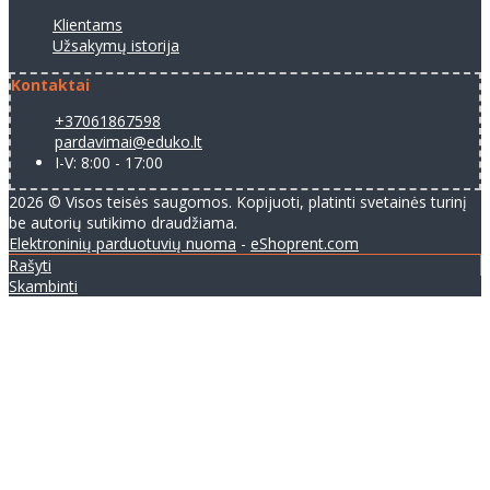
Klientams
Užsakymų istorija
Kontaktai
+37061867598
pardavimai@eduko.lt
I-V: 8:00 - 17:00
2026 © Visos teisės saugomos. Kopijuoti, platinti svetainės turinį
be autorių sutikimo draudžiama.
Elektroninių parduotuvių nuoma
-
eShoprent.com
Rašyti
Skambinti