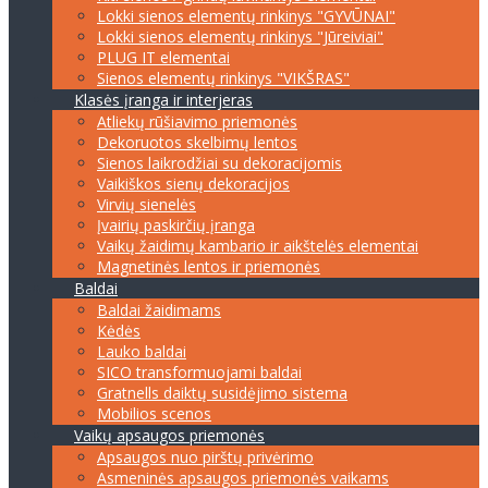
Lokki sienos elementų rinkinys "GYVŪNAI"
Lokki sienos elementų rinkinys "Jūreiviai"
PLUG IT elementai
Sienos elementų rinkinys "VIKŠRAS"
Klasės įranga ir interjeras
Atliekų rūšiavimo priemonės
Dekoruotos skelbimų lentos
Sienos laikrodžiai su dekoracijomis
Vaikiškos sienų dekoracijos
Virvių sienelės
Įvairių paskirčių įranga
Vaikų žaidimų kambario ir aikštelės elementai
Magnetinės lentos ir priemonės
Baldai
Baldai žaidimams
Kėdės
Lauko baldai
SICO transformuojami baldai
Gratnells daiktų susidėjimo sistema
Mobilios scenos
Vaikų apsaugos priemonės
Apsaugos nuo pirštų privėrimo
Asmeninės apsaugos priemonės vaikams