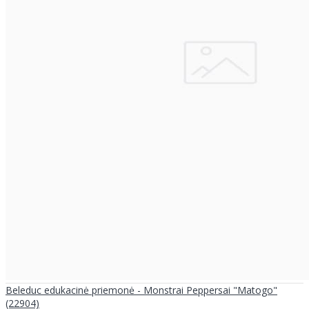
Beleduc edukacinė priemonė - Monstrai Peppersai "Matogo"
(22904)