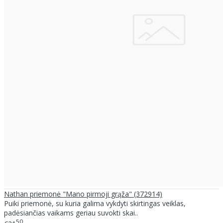
Nathan priemonė "Mano pirmoji grąža" (372914)
Puiki priemonė, su kuria galima vykdyti skirtingas veiklas,
padėsiančias vaikams geriau suvokti skai..
50