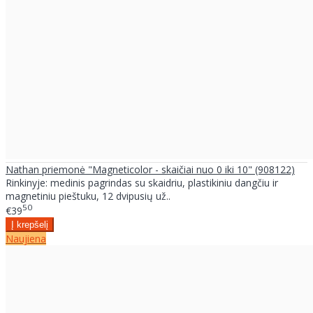
Nathan priemonė "Magneticolor - skaičiai nuo 0 iki 10" (908122)
Rinkinyje: medinis pagrindas su skaidriu, plastikiniu dangčiu ir
magnetiniu pieštuku, 12 dvipusių už..
50
€39
Naujiena