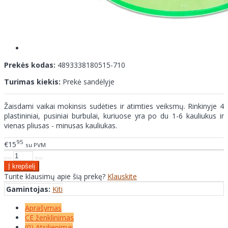
Prekės kodas:
4893338180515-710
Turimas kiekis:
Prekė sandėlyje
Žaisdami vaikai mokinsis sudėties ir atimties veiksmų. Rinkinyje 4
plastininiai, pusiniai burbulai, kuriuose yra po du 1-6 kauliukus ir
vienas pliusas - minusas kauliukas.
95
€15
su PVM
Turite klausimų apie šią prekę?
Klauskite
Gamintojas:
Kiti
Aprašymas
CE ženklinimas
(0) Atsiliepimai