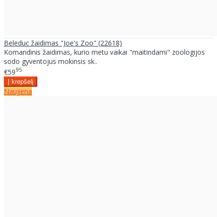
Beleduc žaidimas "Joe's Zoo" (22618)
Komandinis žaidimas, kurio metu vaikai "maitindami" zoologijos
sodo gyventojus mokinsis sk..
95
€59
Naujiena