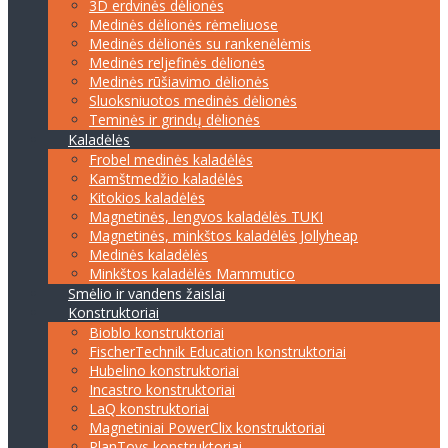
3D erdvinės dėlionės
Medinės dėlionės rėmeliuose
Medinės dėlionės su rankenėlėmis
Medinės reljefinės dėlionės
Medinės rūšiavimo dėlionės
Sluoksniuotos medinės dėlionės
Teminės ir grindų dėlionės
Kaladėlės
Frobel medinės kaladėlės
Kamštmedžio kaladėlės
Kitokios kaladėlės
Magnetinės, lengvos kaladėlės TUKI
Magnetinės, minkštos kaladėlės Jollyheap
Medinės kaladėlės
Minkštos kaladėlės Mammutico
Smėlio ir vandens žaislai
Konstruktoriai
Bioblo konstruktoriai
FischerTechnik Education konstruktoriai
Hubelino konstruktoriai
Incastro konstruktoriai
LaQ konstruktoriai
Magnetiniai PowerClix konstruktoriai
PlanToys konstruktoriai