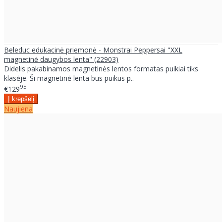
Beleduc edukacinė priemonė - Monstrai Peppersai "XXL
magnetinė daugybos lenta" (22903)
Didelis pakabinamos magnetinės lentos formatas puikiai tiks
klasėje. Ši magnetinė lenta bus puikus p..
95
€129
Naujiena