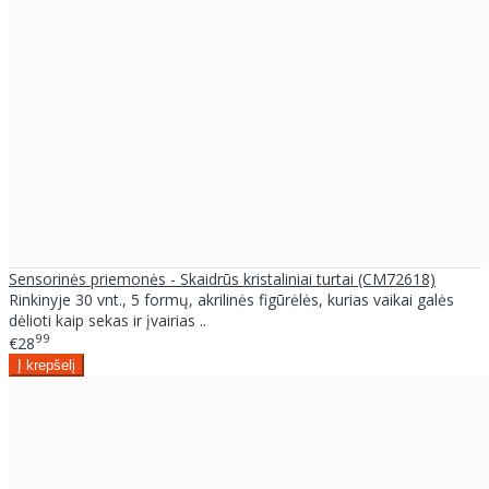
Sensorinės priemonės - Skaidrūs kristaliniai turtai (CM72618)
Rinkinyje 30 vnt., 5 formų, akrilinės figūrėlės, kurias vaikai galės
dėlioti kaip sekas ir įvairias ..
99
€28