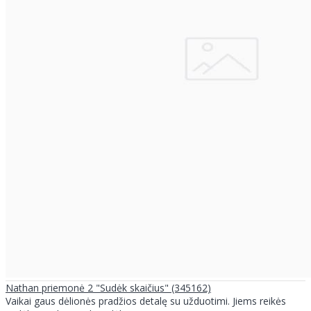
Nathan priemonė 2 "Sudėk skaičius" (345162)
Vaikai gaus dėlionės pradžios detalę su užduotimi. Jiems reikės