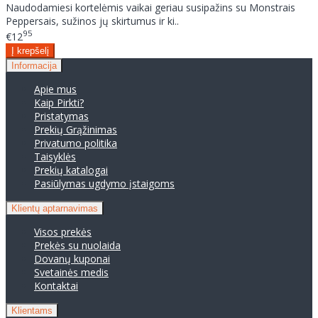
Naudodamiesi kortelėmis vaikai geriau susipažins su Monstrais
Peppersais, sužinos jų skirtumus ir ki..
95
€12
Informacija
Apie mus
Kaip Pirkti?
Pristatymas
Prekių Grąžinimas
Privatumo politika
Taisyklės
Prekių katalogai
Pasiūlymas ugdymo įstaigoms
Klientų aptarnavimas
Visos prekės
Prekės su nuolaida
Dovanų kuponai
Svetainės medis
Kontaktai
Klientams