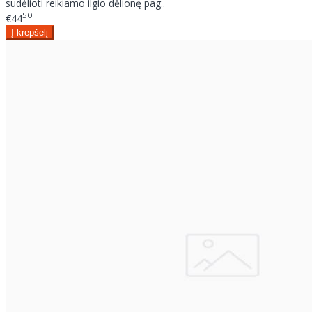
sudėlioti reikiamo ilgio dėlionę pag..
50
€44