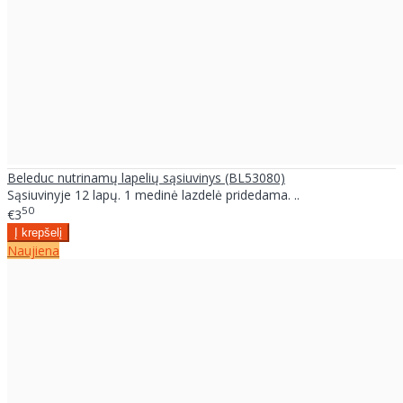
Beleduc nutrinamų lapelių sąsiuvinys (BL53080)
Sąsiuvinyje 12 lapų. 1 medinė lazdelė pridedama. ..
50
€3
Naujiena