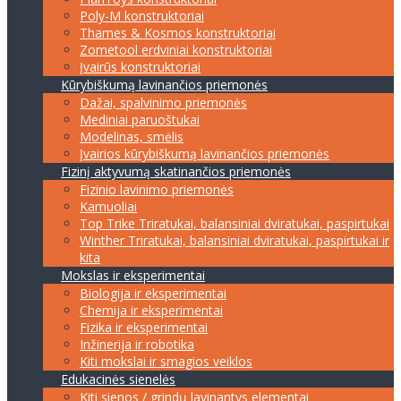
Poly-M konstruktoriai
Thames & Kosmos konstruktoriai
Zometool erdviniai konstruktoriai
Įvairūs konstruktoriai
Kūrybiškumą lavinančios priemonės
Dažai, spalvinimo priemonės
Mediniai paruoštukai
Modelinas, smėlis
Įvairios kūrybiškumą lavinančios priemonės
Fizinį aktyvumą skatinančios priemonės
Fizinio lavinimo priemonės
Kamuoliai
Top Trike Triratukai, balansiniai dviratukai, paspirtukai
Winther Triratukai, balansiniai dviratukai, paspirtukai ir
kita
Mokslas ir eksperimentai
Biologija ir eksperimentai
Chemija ir eksperimentai
Fizika ir eksperimentai
Inžinerija ir robotika
Kiti mokslai ir smagios veiklos
Edukacinės sienelės
Kiti sienos / grindų lavinantys elementai