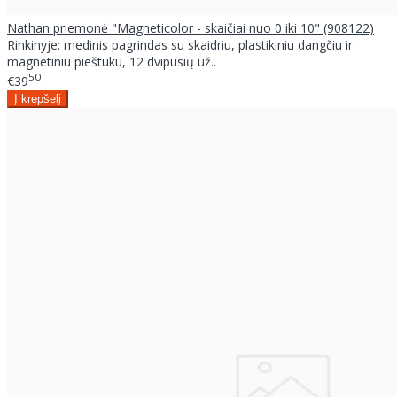
Nathan priemonė "Magneticolor - skaičiai nuo 0 iki 10" (908122)
Rinkinyje: medinis pagrindas su skaidriu, plastikiniu dangčiu ir
magnetiniu pieštuku, 12 dvipusių už..
50
€39