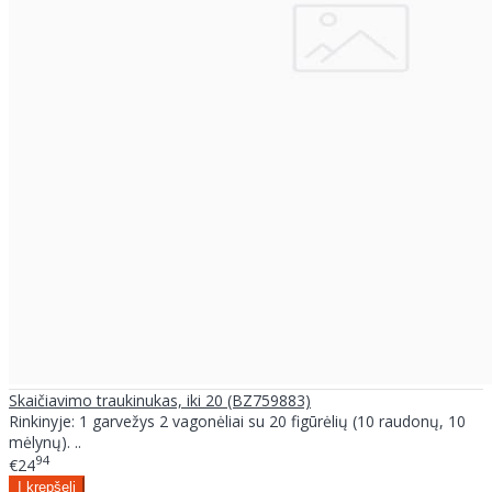
Skaičiavimo traukinukas, iki 20 (BZ759883)
Rinkinyje: 1 garvežys 2 vagonėliai su 20 figūrėlių (10 raudonų, 10
mėlynų). ..
94
€24