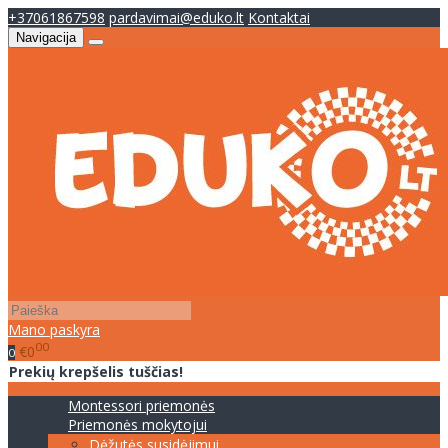
+37061867598
pardavimai@eduko.lt
Kontaktai
Navigacija
Mano paskyra
00
€0
0
Prekių krepšelis tuščias!
Montessori priemonės
Priemonės mokytojui
Dėžutės susidėjimui