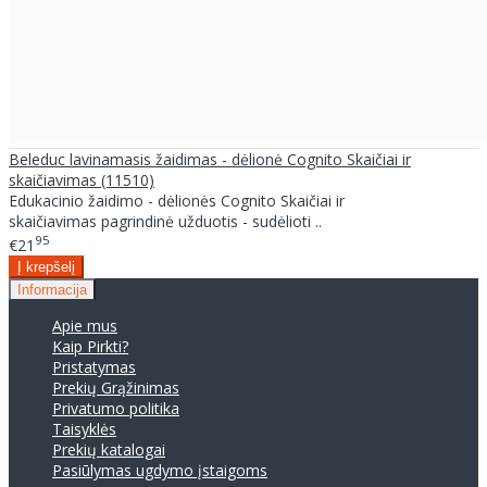
Beleduc lavinamasis žaidimas - dėlionė Cognito Skaičiai ir
skaičiavimas (11510)
Edukacinio žaidimo - dėlionės Cognito Skaičiai ir
skaičiavimas pagrindinė užduotis - sudėlioti ..
95
€21
Informacija
Apie mus
Kaip Pirkti?
Pristatymas
Prekių Grąžinimas
Privatumo politika
Taisyklės
Prekių katalogai
Pasiūlymas ugdymo įstaigoms