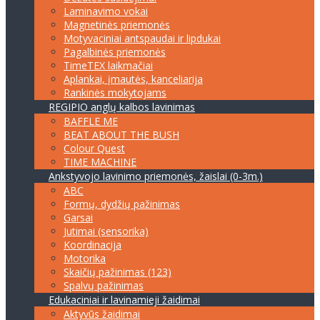
Laminavimo vokai
Magnetinės priemonės
Motyvaciniai antspaudai ir lipdukai
Pagalbinės priemonės
TimeTEX laikmačiai
Aplankai, įmautės, kanceliarija
Rankinės mokytojams
REGIPIO anglų kalbos lavinimas
BAFFLE ME
BEAT ABOUT THE BUSH
Colour Quest
TIME MACHINE
Ankstyvojo lavinimo priemonės, žaislai (0-3m.)
ABC
Formų, dydžių pažinimas
Garsai
Jutimai (sensorika)
Koordinacija
Motorika
Skaičių pažinimas (123)
Spalvų pažinimas
Edukaciniai ir lavinamieji žaidimai
Aktyvūs žaidimai