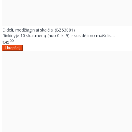
Dideli, medžiaginiai skaičiai (BZ53881)
Rinkinyje 10 skaitmenų (nuo 0 iki 9) ir susidėjimo maišelis. ..
00
€45