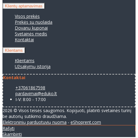
Klientų aptarnavimas
Visos prekės
Prekės su nuolaida
Dovanų kuponai
Svetainės medis
Kontaktai
Klientams
Klientams
Užsakymų istorija
Kontaktai
+37061867598
pardavimai@eduko.lt
I-V: 8:00 - 17:00
2026 © Visos teisės saugomos. Kopijuoti, platinti svetainės turinį
be autorių sutikimo draudžiama.
Elektroninių parduotuvių nuoma
-
eShoprent.com
Rašyti
Skambinti