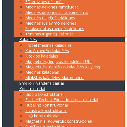
3D erdvinės dėlionės
Medinės dėlionės rėmeliuose
Medinės dėlionės su rankenėlėmis
Medinės reljefinės dėlionės
Medinės rūšiavimo dėlionės
Sluoksniuotos medinės dėlionės
Teminės ir grindų dėlionės
Kaladėlės
Frobel medinės kaladėlės
Kamštmedžio kaladėlės
Kitokios kaladėlės
Magnetinės, lengvos kaladėlės TUKI
Magnetinės, minkštos kaladėlės Jollyheap
Medinės kaladėlės
Minkštos kaladėlės Mammutico
Smėlio ir vandens žaislai
Konstruktoriai
Bioblo konstruktoriai
FischerTechnik Education konstruktoriai
Hubelino konstruktoriai
Incastro konstruktoriai
LaQ konstruktoriai
Magnetiniai PowerClix konstruktoriai
PlanToys konstruktoriai