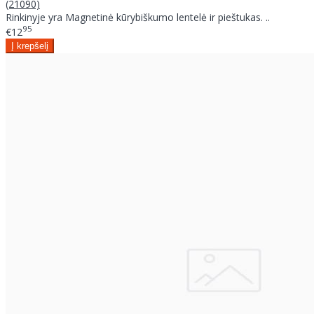
(21090)
Rinkinyje yra Magnetinė kūrybiškumo lentelė ir pieštukas. ..
95
€12