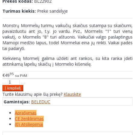
Prekės kodas:
BL22902
Turimas kiekis:
Prekė sandėlyje
Monstrų Mormelių turimų vaikučių skaičius sutampa su skaičiumi,
pavaizduotu ant jo, t.y. jo vardu. Pvz., Mormelis "1" turi vieną
vaikutį, o Mormelis "8" turi aštuonis. Vaikučiai valgo paslaptingus
Mamopi medžio lapus, todėl Mormeliai eina jų rinkti. Vaikai padės
tai padaryti.
Kiekvieną Mormelį galima uždėti ant rankos, su kita ranka įdėti
atitinkamą lapelių skaičių į Mormelio kišenėlę.
95
€49
su PVM
Turite klausimų apie šią prekę?
Klauskite
Gamintojas:
BELEDUC
Aprašymas
CE ženklinimas
(0) Atsiliepimai