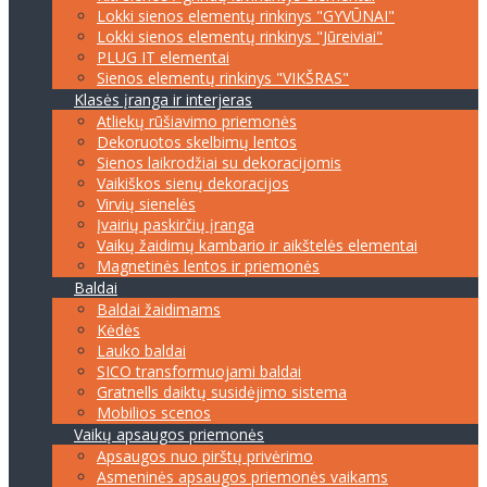
Lokki sienos elementų rinkinys "GYVŪNAI"
Lokki sienos elementų rinkinys "Jūreiviai"
PLUG IT elementai
Sienos elementų rinkinys "VIKŠRAS"
Klasės įranga ir interjeras
Atliekų rūšiavimo priemonės
Dekoruotos skelbimų lentos
Sienos laikrodžiai su dekoracijomis
Vaikiškos sienų dekoracijos
Virvių sienelės
Įvairių paskirčių įranga
Vaikų žaidimų kambario ir aikštelės elementai
Magnetinės lentos ir priemonės
Baldai
Baldai žaidimams
Kėdės
Lauko baldai
SICO transformuojami baldai
Gratnells daiktų susidėjimo sistema
Mobilios scenos
Vaikų apsaugos priemonės
Apsaugos nuo pirštų privėrimo
Asmeninės apsaugos priemonės vaikams