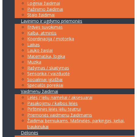
Loginiai žaidimai
Pažinimo žaidimai
Stalo žaidimai
Lavinimo ir ugdymo priemonės
Erdvės suvokimas
Kalba, atmintis
Koordinacija / motorika
Laikas
Lauko žaislai
Matematika, logika
Muzika
Rašymas / skaitymas
Sensorika / vaizduotė
Socialiniai įgūdžiai
Specialūs poreikiai
Vaidmenų žaidimai
Lėlės / lėlių nameliai / aksesuarai
Pasakojimų / kalbos lėlės
Pirštininės lėlės lėlių teatrui
Priemonės vaidmenų žaidimams
Žaidimai berniukams. Mašinėlės, parkingas, keliai,
traukinukai
Dėlionės