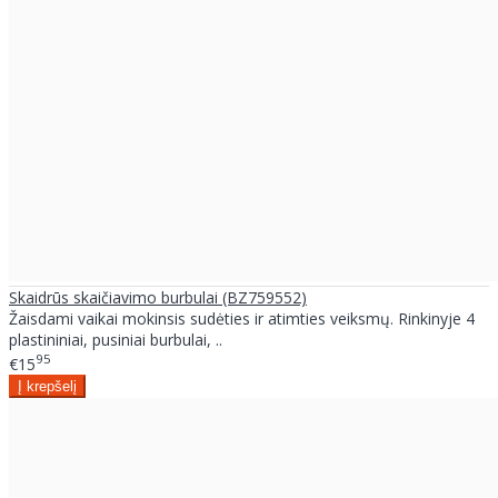
Skaidrūs skaičiavimo burbulai (BZ759552)
Žaisdami vaikai mokinsis sudėties ir atimties veiksmų. Rinkinyje 4
plastininiai, pusiniai burbulai, ..
95
€15