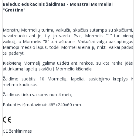
Beleduc edukacinis žaidimas - Monstrai Mormeliai
"Grottino"
Monstrų Mormelių turimų vaikučių skaičius sutampa su skaičiumi,
pavaizduotu ant jo, t.y. jo vardu. Pvz., Mormelis "1" turi vieną
vaikutį, o Mormelis "8" turi aštuonis. Vaikučiai valgo paslaptingus
Mamopi medžio lapus, todėl Mormeliai eina jų rinkti. Vaikai padės
tai padaryti.
Kiekvieną Mormelį galima uždėti ant rankos, su kita ranka įdėti
atitinkamą lapelių skaičių į Mormelio kišenėlę.
Žaidimo sudėtis: 10 Mormelių, lapeliai, susidėjimo krepšys ir
metimo kauliukas.
Žaidimas tinka vaikams nuo 4 metų.
Pakuotės išmatavimai: 465x240x60 mm.
CE ženklinimas