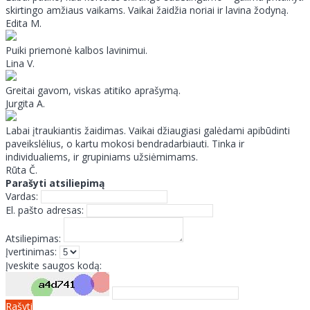
skirtingo amžiaus vaikams. Vaikai žaidžia noriai ir lavina žodyną.
Edita M.
Puiki priemonė kalbos lavinimui.
Lina V.
Greitai gavom, viskas atitiko aprašymą.
Jurgita A.
Labai įtraukiantis žaidimas. Vaikai džiaugiasi galėdami apibūdinti
paveikslėlius, o kartu mokosi bendradarbiauti. Tinka ir
individualiems, ir grupiniams užsiėmimams.
Rūta Č.
Parašyti atsiliepimą
Vardas:
El. pašto adresas:
Atsiliepimas:
Įvertinimas:
Įveskite saugos kodą:
Rašyti