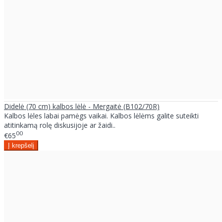
Didelė (70 cm) kalbos lėlė - Mergaitė (B102/70R)
Kalbos lėles labai pamėgs vaikai. Kalbos lėlėms galite suteikti
atitinkamą rolę diskusijoje ar žaidi..
00
€65