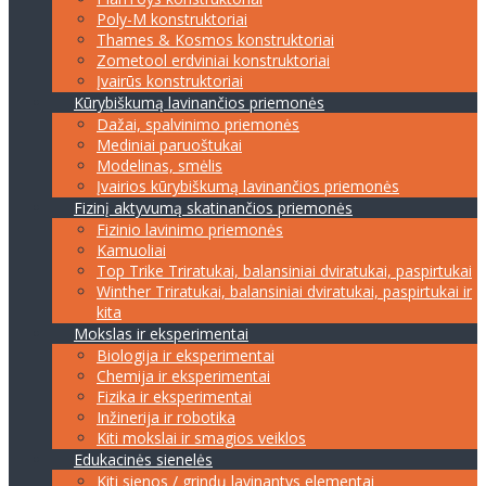
Poly-M konstruktoriai
Thames & Kosmos konstruktoriai
Zometool erdviniai konstruktoriai
Įvairūs konstruktoriai
Kūrybiškumą lavinančios priemonės
Dažai, spalvinimo priemonės
Mediniai paruoštukai
Modelinas, smėlis
Įvairios kūrybiškumą lavinančios priemonės
Fizinį aktyvumą skatinančios priemonės
Fizinio lavinimo priemonės
Kamuoliai
Top Trike Triratukai, balansiniai dviratukai, paspirtukai
Winther Triratukai, balansiniai dviratukai, paspirtukai ir
kita
Mokslas ir eksperimentai
Biologija ir eksperimentai
Chemija ir eksperimentai
Fizika ir eksperimentai
Inžinerija ir robotika
Kiti mokslai ir smagios veiklos
Edukacinės sienelės
Kiti sienos / grindų lavinantys elementai