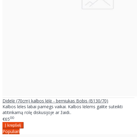
Didelė (70cm) kalbos lėlė - berniukas Bobis (B130/70)
Kalbos lėles labai pamėgs vaikai. Kalbos lėlėms galite suteikti
atitinkamą rolę diskusijoje ar žaidi..
00
€65
Populiari