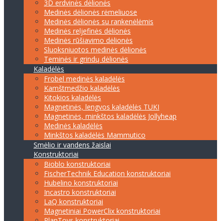
3D erdvinės dėlionės
Medinės dėlionės rėmeliuose
Medinės dėlionės su rankenėlėmis
Medinės reljefinės dėlionės
Medinės rūšiavimo dėlionės
Sluoksniuotos medinės dėlionės
Teminės ir grindų dėlionės
Kaladėlės
Frobel medinės kaladėlės
Kamštmedžio kaladėlės
Kitokios kaladėlės
Magnetinės, lengvos kaladėlės TUKI
Magnetinės, minkštos kaladėlės Jollyheap
Medinės kaladėlės
Minkštos kaladėlės Mammutico
Smėlio ir vandens žaislai
Konstruktoriai
Bioblo konstruktoriai
FischerTechnik Education konstruktoriai
Hubelino konstruktoriai
Incastro konstruktoriai
LaQ konstruktoriai
Magnetiniai PowerClix konstruktoriai
PlanToys konstruktoriai