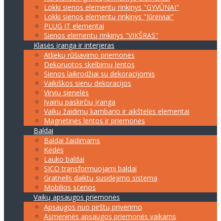
Lokki sienos elementų rinkinys "GYVŪNAI"
Lokki sienos elementų rinkinys "Jūreiviai"
PLUG IT elementai
Sienos elementų rinkinys "VIKŠRAS"
Klasės įranga ir interjeras
Atliekų rūšiavimo priemonės
Dekoruotos skelbimų lentos
Sienos laikrodžiai su dekoracijomis
Vaikiškos sienų dekoracijos
Virvių sienelės
Įvairių paskirčių įranga
Vaikų žaidimų kambario ir aikštelės elementai
Magnetinės lentos ir priemonės
Baldai
Baldai žaidimams
Kėdės
Lauko baldai
SICO transformuojami baldai
Gratnells daiktų susidėjimo sistema
Mobilios scenos
Vaikų apsaugos priemonės
Apsaugos nuo pirštų privėrimo
Asmeninės apsaugos priemonės vaikams