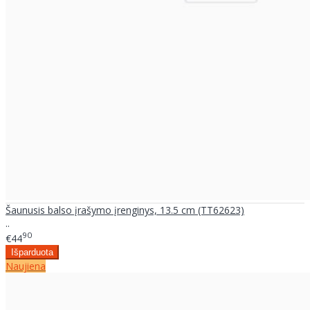
Šaunusis balso įrašymo įrenginys, 13.5 cm (TT62623)
..
90
€44
Naujiena