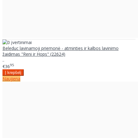
Beleduc lavinamoji priemonė - atminties ir kalbos lavinimo
žaidimas "Reni ir Hops" (22624)
..
95
€36
Naujiena