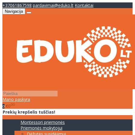
+37061867598
pardavimai@eduko.lt
Kontaktai
Navigacija
Mano paskyra
00
€0
0
Prekių krepšelis tuščias!
Montessori priemonės
Priemonės mokytojui
Dėžutės susidėjimui