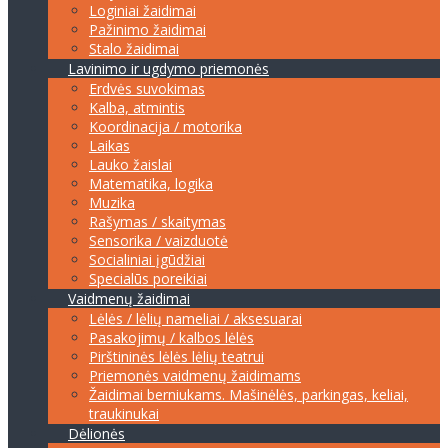
Loginiai žaidimai
Pažinimo žaidimai
Stalo žaidimai
Lavinimo ir ugdymo priemonės
Erdvės suvokimas
Kalba, atmintis
Koordinacija / motorika
Laikas
Lauko žaislai
Matematika, logika
Muzika
Rašymas / skaitymas
Sensorika / vaizduotė
Socialiniai įgūdžiai
Specialūs poreikiai
Vaidmenų žaidimai
Lėlės / lėlių nameliai / aksesuarai
Pasakojimų / kalbos lėlės
Pirštininės lėlės lėlių teatrui
Priemonės vaidmenų žaidimams
Žaidimai berniukams. Mašinėlės, parkingas, keliai,
traukinukai
Dėlionės