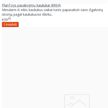
PlanToys pasakojimų kauliukai (8904)
Mesdami iš eilės kauliukus vaikai turės papasakoti savo išgalvotą
istoriją pagal kauliukuose iškritu..
95
€39