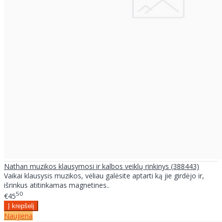
Nathan muzikos klausymosi ir kalbos veiklų rinkinys (388443)
Vaikai klausysis muzikos, vėliau galėsite aptarti ką jie girdėjo ir,
išrinkus atitinkamas magnetines..
50
€45
Naujiena