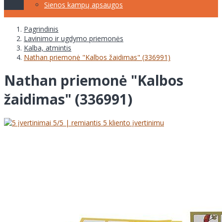
Sienos kampų apsaugos
Pagrindinis
Lavinimo ir ugdymo priemonės
Kalba, atmintis
Nathan priemonė "Kalbos žaidimas" (336991)
Nathan priemonė "Kalbos
žaidimas" (336991)
5
/5 | remiantis
5
kliento įvertinimu