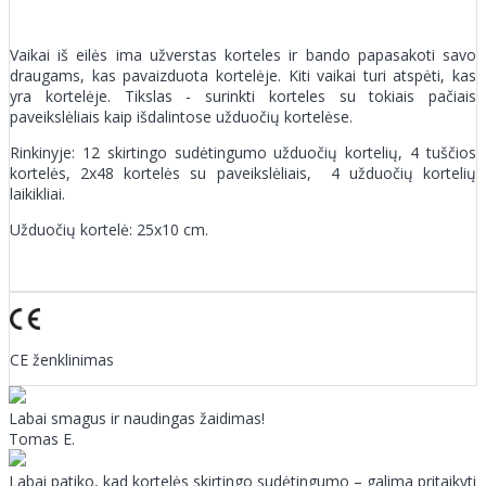
Vaikai iš eilės ima užverstas korteles ir bando papasakoti savo
draugams, kas pavaizduota kortelėje. Kiti vaikai turi atspėti, kas
yra kortelėje. Tikslas - surinkti korteles su tokiais pačiais
paveikslėliais kaip išdalintose užduočių kortelėse.
Rinkinyje: 12 skirtingo sudėtingumo užduočių kortelių, 4 tuščios
kortelės, 2x48 kortelės su paveikslėliais, 4 užduočių kortelių
laikikliai.
Užduočių kortelė: 25x10 cm.
CE ženklinimas
Labai smagus ir naudingas žaidimas!
Tomas E.
Labai patiko, kad kortelės skirtingo sudėtingumo – galima pritaikyti