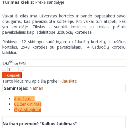
Turimas kiekis:
Prekė sandėlyje
Vaikai iš eilės ima užverstas korteles ir bando papasakoti savo
draugams, kas pavaizduota kortelėje. Kiti vaikai turi atspėti, kas
yra kortelėje. Tikslas - surinkti korteles su tokiais pačiais
paveikslėliais kaip išdalintose užduočių kortelėse.
Rinkinyje: 12 skirtingo sudėtingumo užduočių kortelių, 4 tuščios
kortelės, 2x48 kortelės su paveikslėliais, 4 užduočių kortelių
laikikliai.
50
€43
su PVM
Turite klausimų apie šią prekę?
Klauskite
Gamintojas:
Nathan
Aprašymas
CE ženklinimas
(5) Atsiliepimai
Nathan priemonė "Kalbos žaidimas"