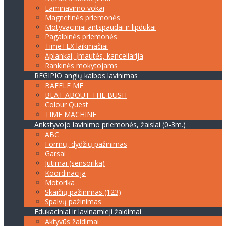
Laminavimo vokai
Magnetinės priemonės
Motyvaciniai antspaudai ir lipdukai
Pagalbinės priemonės
TimeTEX laikmačiai
Aplankai, įmautės, kanceliarija
Rankinės mokytojams
REGIPIO anglų kalbos lavinimas
BAFFLE ME
BEAT ABOUT THE BUSH
Colour Quest
TIME MACHINE
Ankstyvojo lavinimo priemonės, žaislai (0-3m.)
ABC
Formų, dydžių pažinimas
Garsai
Jutimai (sensorika)
Koordinacija
Motorika
Skaičių pažinimas (123)
Spalvų pažinimas
Edukaciniai ir lavinamieji žaidimai
Aktyvūs žaidimai