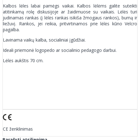
Kalbos lėles labai pamėgs vaikai. Kalbos lėlėms galite suteikti
atitinkamą rolę diskusijoje ar žaidimuose su vaikais. Lėlės turi
judinamas rankas (į lėlės rankas isikiša žmogaus rankos), burną ir
liežuvį. Rankos, jei reikia, pritvirtinamos prie lėlės kūno Velcro
pagalba.
Lavinama vaikų kalba, socialiniai įgūdžiai.
Ideali priemonė logopedo ar socialinio pedagogo darbui.
Lėlės aukštis 70 cm.
CE ženklinimas
Parašyti atsiliepimą