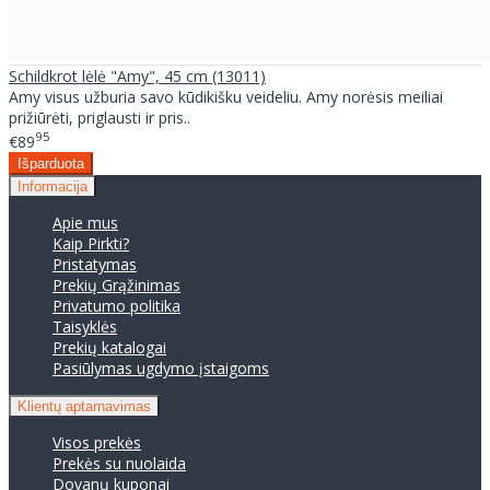
Schildkrot lėlė "Amy", 45 cm (13011)
Amy visus užburia savo kūdikišku veideliu. Amy norėsis meiliai
prižiūrėti, priglausti ir pris..
95
€89
Informacija
Apie mus
Kaip Pirkti?
Pristatymas
Prekių Grąžinimas
Privatumo politika
Taisyklės
Prekių katalogai
Pasiūlymas ugdymo įstaigoms
Klientų aptarnavimas
Visos prekės
Prekės su nuolaida
Dovanų kuponai