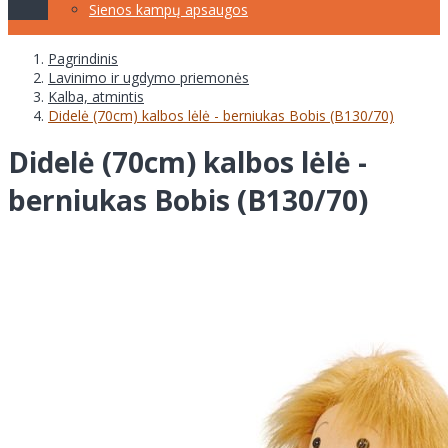
Sienos kampų apsaugos
Pagrindinis
Lavinimo ir ugdymo priemonės
Kalba, atmintis
Didelė (70cm) kalbos lėlė - berniukas Bobis (B130/70)
Didelė (70cm) kalbos lėlė -
berniukas Bobis (B130/70)