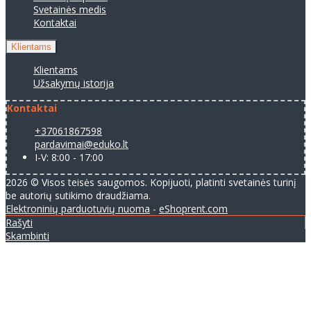
Svetainės medis
Kontaktai
Klientams
Klientams
Užsakymų istorija
Kontaktai
+37061867598
pardavimai@eduko.lt
I-V: 8:00 - 17:00
2026 © Visos teisės saugomos. Kopijuoti, platinti svetainės turinį
be autorių sutikimo draudžiama.
Elektroninių parduotuvių nuoma
-
eShoprent.com
Rašyti
Skambinti