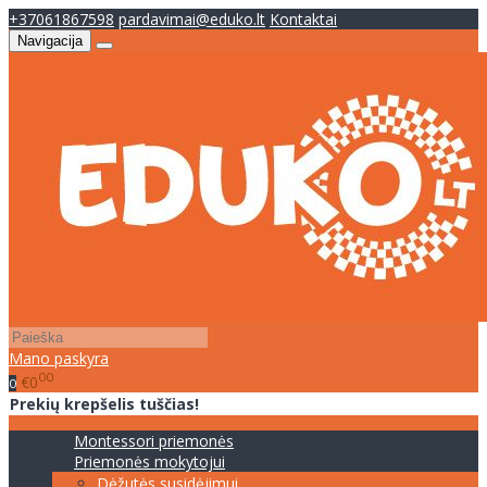
+37061867598
pardavimai@eduko.lt
Kontaktai
Navigacija
Mano paskyra
00
€0
0
Prekių krepšelis tuščias!
Montessori priemonės
Priemonės mokytojui
Dėžutės susidėjimui