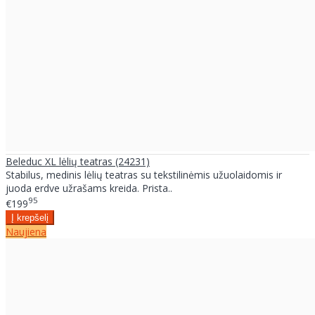
Beleduc XL lėlių teatras (24231)
Stabilus, medinis lėlių teatras su tekstilinėmis užuolaidomis ir
juoda erdve užrašams kreida. Prista..
95
€199
Naujiena