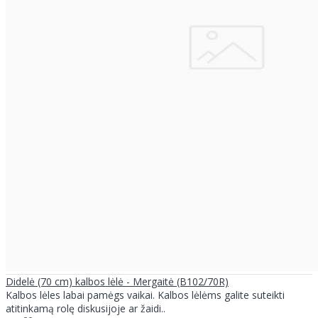
Didelė (70 cm) kalbos lėlė - Mergaitė (B102/70R)
Kalbos lėles labai pamėgs vaikai. Kalbos lėlėms galite suteikti
atitinkamą rolę diskusijoje ar žaidi..