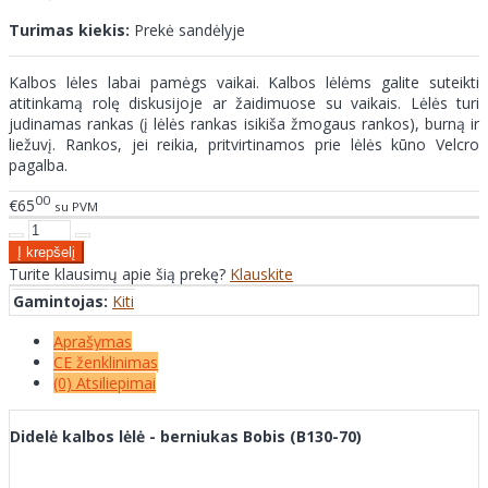
Turimas kiekis:
Prekė sandėlyje
Kalbos lėles labai pamėgs vaikai. Kalbos lėlėms galite suteikti
atitinkamą rolę diskusijoje ar žaidimuose su vaikais. Lėlės turi
judinamas rankas (į lėlės rankas isikiša žmogaus rankos), burną ir
liežuvį. Rankos, jei reikia, pritvirtinamos prie lėlės kūno Velcro
pagalba.
00
€65
su PVM
Turite klausimų apie šią prekę?
Klauskite
Gamintojas:
Kiti
Aprašymas
CE ženklinimas
(0) Atsiliepimai
Didelė kalbos lėlė - berniukas Bobis (B130-70)