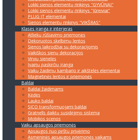
Lokki sienos elementų rinkinys "GYVŪNAI"
Lokki sienos elementų rinkinys "Jūreiviai"
PLUG IT elementai
Sienos elementų rinkinys "VIKŠRAS"
Klasės įranga ir interjeras
Atliekų rūšiavimo priemonės
Dekoruotos skelbimų lentos
Sienos laikrodžiai su dekoracijomis
Vaikiškos sienų dekoracijos
Virvių sienelės
Įvairių paskirčių įranga
Vaikų žaidimų kambario ir aikštelės elementai
Magnetinės lentos ir priemonės
Baldai
Baldai žaidimams
Kėdės
Lauko baldai
SICO transformuojami baldai
Gratnells daiktų susidėjimo sistema
Mobilios scenos
Vaikų apsaugos priemonės
Apsaugos nuo pirštų privėrimo
Asmeninės apsaugos priemonės vaikams