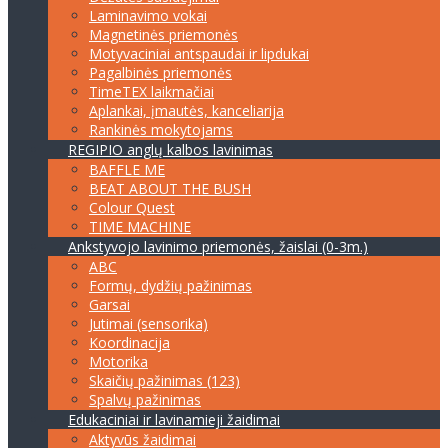
Laminavimo vokai
Magnetinės priemonės
Motyvaciniai antspaudai ir lipdukai
Pagalbinės priemonės
TimeTEX laikmačiai
Aplankai, įmautės, kanceliarija
Rankinės mokytojams
REGIPIO anglų kalbos lavinimas
BAFFLE ME
BEAT ABOUT THE BUSH
Colour Quest
TIME MACHINE
Ankstyvojo lavinimo priemonės, žaislai (0-3m.)
ABC
Formų, dydžių pažinimas
Garsai
Jutimai (sensorika)
Koordinacija
Motorika
Skaičių pažinimas (123)
Spalvų pažinimas
Edukaciniai ir lavinamieji žaidimai
Aktyvūs žaidimai