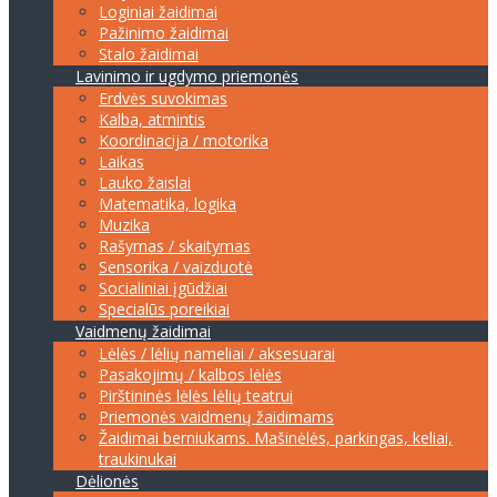
Loginiai žaidimai
Pažinimo žaidimai
Stalo žaidimai
Lavinimo ir ugdymo priemonės
Erdvės suvokimas
Kalba, atmintis
Koordinacija / motorika
Laikas
Lauko žaislai
Matematika, logika
Muzika
Rašymas / skaitymas
Sensorika / vaizduotė
Socialiniai įgūdžiai
Specialūs poreikiai
Vaidmenų žaidimai
Lėlės / lėlių nameliai / aksesuarai
Pasakojimų / kalbos lėlės
Pirštininės lėlės lėlių teatrui
Priemonės vaidmenų žaidimams
Žaidimai berniukams. Mašinėlės, parkingas, keliai,
traukinukai
Dėlionės