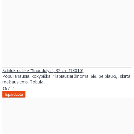
Schildkrot lėlė "Snaudulys", 32 cm (13010)
Populiariausia, kokybiška ir labiausiai žinoma lėlė, be plaukų, skirta
mažiausiems. Tobula..
95
€67