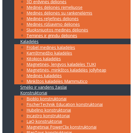
3D erdvinės dėlionės
Medinės dėlionės rėmeliuose
Medinės dėlionės su rankenėlėmis
Medinės reljefinės dėlionės
Medinės rūšiavimo dėlionės
Sluoksniuotos medinės dėlionės
Teminės ir grindų dėlionės
Kaladėlės
Frobel medinės kaladėlės
Kamštmedžio kaladėlės
Kitokios kaladėlės
Magnetinės, lengvos kaladėlės TUKI
Magnetinės, minkštos kaladėlės Jollyheap
Medinės kaladėlės
Minkštos kaladėlės Mammutico
Smėlio ir vandens žaislai
Konstruktoriai
Bioblo konstruktoriai
FischerTechnik Education konstruktoriai
Hubelino konstruktoriai
Incastro konstruktoriai
LaQ konstruktoriai
Magnetiniai PowerClix konstruktoriai
PlanToys konstruktoriai