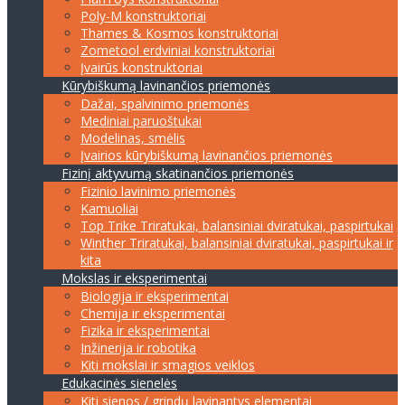
Poly-M konstruktoriai
Thames & Kosmos konstruktoriai
Zometool erdviniai konstruktoriai
Įvairūs konstruktoriai
Kūrybiškumą lavinančios priemonės
Dažai, spalvinimo priemonės
Mediniai paruoštukai
Modelinas, smėlis
Įvairios kūrybiškumą lavinančios priemonės
Fizinį aktyvumą skatinančios priemonės
Fizinio lavinimo priemonės
Kamuoliai
Top Trike Triratukai, balansiniai dviratukai, paspirtukai
Winther Triratukai, balansiniai dviratukai, paspirtukai ir
kita
Mokslas ir eksperimentai
Biologija ir eksperimentai
Chemija ir eksperimentai
Fizika ir eksperimentai
Inžinerija ir robotika
Kiti mokslai ir smagios veiklos
Edukacinės sienelės
Kiti sienos / grindų lavinantys elementai