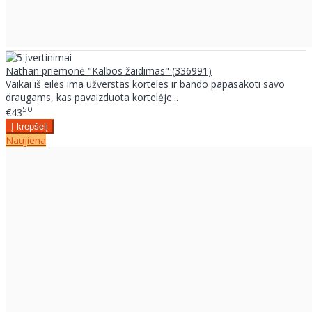
Nathan priemonė "Kalbos žaidimas" (336991)
Vaikai iš eilės ima užverstas korteles ir bando papasakoti savo
draugams, kas pavaizduota kortelėje...
50
€43
Naujiena