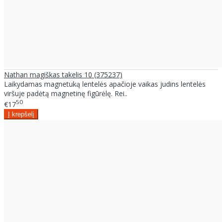
Nathan magiškas takelis 10 (375237)
Laikydamas magnetuką lentelės apačioje vaikas judins lentelės
viršuje padėtą magnetinę figūrėlę. Rei..
50
€17