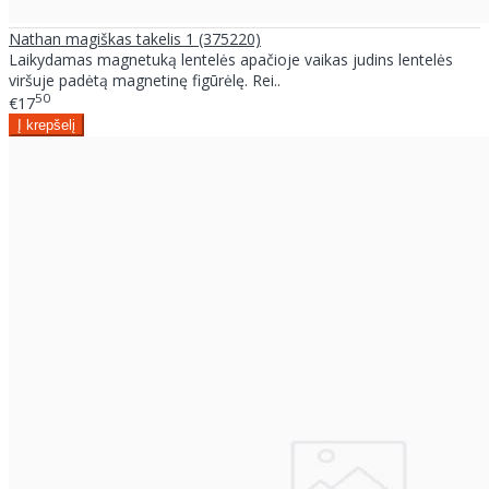
Nathan magiškas takelis 1 (375220)
Laikydamas magnetuką lentelės apačioje vaikas judins lentelės
viršuje padėtą magnetinę figūrėlę. Rei..
50
€17