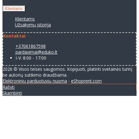
Klientams
Klientams
Užsakymų istorija
Kontaktai
+37061867598
pardavimai@eduko.lt
I-V: 8:00 - 17:00
2026 © Visos teisės saugomos. Kopijuoti, platinti svetainės turinį
be autorių sutikimo draudžiama.
Elektroninių parduotuvių nuoma
-
eShoprent.com
Rašyti
Skambinti