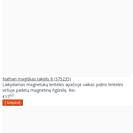
Nathan magiškas takelis 8 (375235)
Laikydamas magnetuką lentelės apačioje vaikas judins lentelės
viršuje padėtą magnetinę figūrėlę. Rei..
50
€17