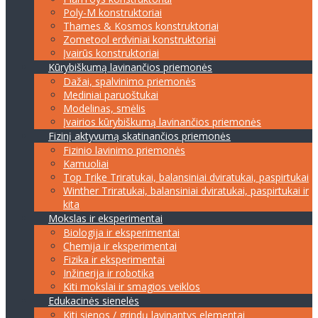
Poly-M konstruktoriai
Thames & Kosmos konstruktoriai
Zometool erdviniai konstruktoriai
Įvairūs konstruktoriai
Kūrybiškumą lavinančios priemonės
Dažai, spalvinimo priemonės
Mediniai paruoštukai
Modelinas, smėlis
Įvairios kūrybiškumą lavinančios priemonės
Fizinį aktyvumą skatinančios priemonės
Fizinio lavinimo priemonės
Kamuoliai
Top Trike Triratukai, balansiniai dviratukai, paspirtukai
Winther Triratukai, balansiniai dviratukai, paspirtukai ir
kita
Mokslas ir eksperimentai
Biologija ir eksperimentai
Chemija ir eksperimentai
Fizika ir eksperimentai
Inžinerija ir robotika
Kiti mokslai ir smagios veiklos
Edukacinės sienelės
Kiti sienos / grindų lavinantys elementai