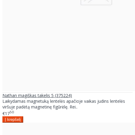
Nathan magiškas takelis 5 (375224)
Laikydamas magnetuką lentelės apačioje vaikas judins lentelės
viršuje padėtą magnetinę figūrėlę. Rei..
50
€17