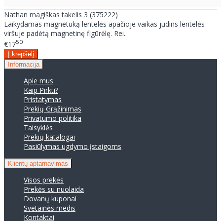
Nathan magiškas takelis 3 (375222)
Laikydamas magnetuką lentelės apačioje vaikas judins lentelės
viršuje padėtą magnetinę figūrėlę. Rei..
50
€17
Informacija
Apie mus
Kaip Pirkti?
Pristatymas
Prekių Grąžinimas
Privatumo politika
Taisyklės
Prekių katalogai
Pasiūlymas ugdymo įstaigoms
Klientų aptarnavimas
Visos prekės
Prekės su nuolaida
Dovanų kuponai
Svetainės medis
Kontaktai