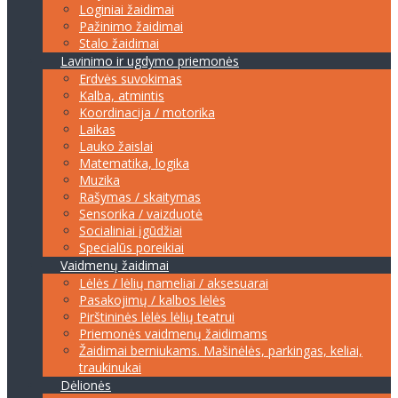
Loginiai žaidimai
Pažinimo žaidimai
Stalo žaidimai
Lavinimo ir ugdymo priemonės
Erdvės suvokimas
Kalba, atmintis
Koordinacija / motorika
Laikas
Lauko žaislai
Matematika, logika
Muzika
Rašymas / skaitymas
Sensorika / vaizduotė
Socialiniai įgūdžiai
Specialūs poreikiai
Vaidmenų žaidimai
Lėlės / lėlių nameliai / aksesuarai
Pasakojimų / kalbos lėlės
Pirštininės lėlės lėlių teatrui
Priemonės vaidmenų žaidimams
Žaidimai berniukams. Mašinėlės, parkingas, keliai,
traukinukai
Dėlionės