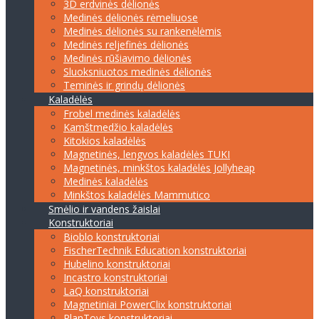
3D erdvinės dėlionės
Medinės dėlionės rėmeliuose
Medinės dėlionės su rankenėlėmis
Medinės reljefinės dėlionės
Medinės rūšiavimo dėlionės
Sluoksniuotos medinės dėlionės
Teminės ir grindų dėlionės
Kaladėlės
Frobel medinės kaladėlės
Kamštmedžio kaladėlės
Kitokios kaladėlės
Magnetinės, lengvos kaladėlės TUKI
Magnetinės, minkštos kaladėlės Jollyheap
Medinės kaladėlės
Minkštos kaladėlės Mammutico
Smėlio ir vandens žaislai
Konstruktoriai
Bioblo konstruktoriai
FischerTechnik Education konstruktoriai
Hubelino konstruktoriai
Incastro konstruktoriai
LaQ konstruktoriai
Magnetiniai PowerClix konstruktoriai
PlanToys konstruktoriai