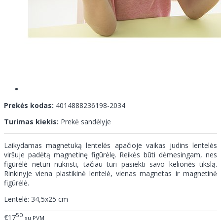
Prekės kodas:
4014888236198-2034
Turimas kiekis:
Prekė sandėlyje
Laikydamas magnetuką lentelės apačioje vaikas judins lentelės
viršuje padėtą magnetinę figūrėlę. Reikės būti dėmesingam, nes
figūrėlė neturi nukristi, tačiau turi pasiekti savo kelionės tikslą.
Rinkinyje viena plastikinė lentelė, vienas magnetas ir magnetinė
figūrėlė.
Lentelė: 34,5x25 cm
50
€17
su PVM