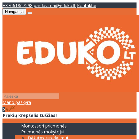
+37061867598
pardavimai@eduko.lt
Kontaktai
Navigacija
Mano paskyra
00
€0
0
Prekių krepšelis tuščias!
Montessori priemonės
Priemonės mokytojui
Dėžutės susidėjimui