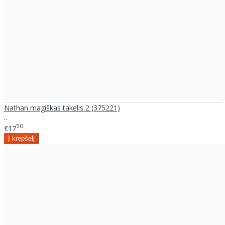
Nathan magiškas takelis 2 (375221)
..
50
€17