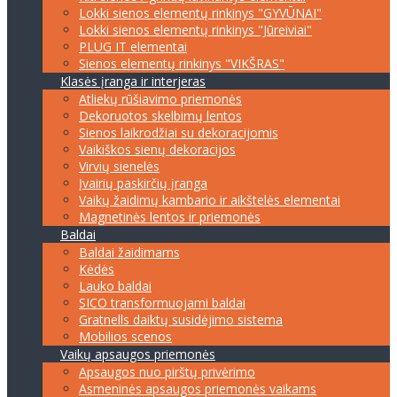
Lokki sienos elementų rinkinys "GYVŪNAI"
Lokki sienos elementų rinkinys "Jūreiviai"
PLUG IT elementai
Sienos elementų rinkinys "VIKŠRAS"
Klasės įranga ir interjeras
Atliekų rūšiavimo priemonės
Dekoruotos skelbimų lentos
Sienos laikrodžiai su dekoracijomis
Vaikiškos sienų dekoracijos
Virvių sienelės
Įvairių paskirčių įranga
Vaikų žaidimų kambario ir aikštelės elementai
Magnetinės lentos ir priemonės
Baldai
Baldai žaidimams
Kėdės
Lauko baldai
SICO transformuojami baldai
Gratnells daiktų susidėjimo sistema
Mobilios scenos
Vaikų apsaugos priemonės
Apsaugos nuo pirštų privėrimo
Asmeninės apsaugos priemonės vaikams