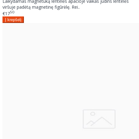
Laikydamas magnetuką lentelės apačioje vaikas judins lentelės
viršuje padėtą magnetinę figūrėlę. Rei..
50
€17