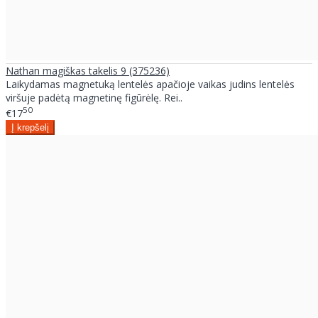
Nathan magiškas takelis 9 (375236)
Laikydamas magnetuką lentelės apačioje vaikas judins lentelės
viršuje padėtą magnetinę figūrėlę. Rei..
50
€17