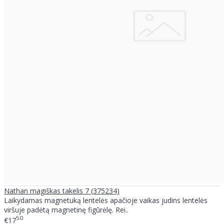
Nathan magiškas takelis 7 (375234)
Laikydamas magnetuką lentelės apačioje vaikas judins lentelės
viršuje padėtą magnetinę figūrėlę. Rei..
50
€17