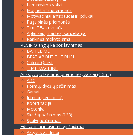
Laminavimo vokai
Magnetinės priemonės
Motyvaciniai antspaudai ir lipdukai
Pagalbinės priemonės
TimeTEX laikmačiai
Aplankai, įmautės, kanceliarija
Rankinės mokytojams
REGIPIO anglų kalbos lavinimas
BAFFLE ME
BEAT ABOUT THE BUSH
Colour Quest
TIME MACHINE
Ankstyvojo lavinimo priemonės, žaislai (0-3m.)
ABC
Formų, dydžių pažinimas
Garsai
Jutimai (sensorika)
Koordinacija
Motorika
Skaičių pažinimas (123)
Spalvų pažinimas
Edukaciniai ir lavinamieji žaidimai
Aktyvūs žaidimai