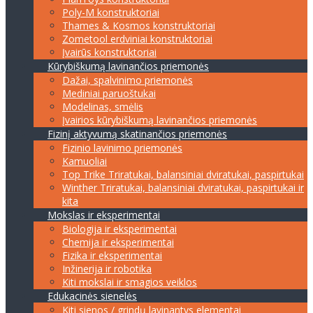
Poly-M konstruktoriai
Thames & Kosmos konstruktoriai
Zometool erdviniai konstruktoriai
Įvairūs konstruktoriai
Kūrybiškumą lavinančios priemonės
Dažai, spalvinimo priemonės
Mediniai paruoštukai
Modelinas, smėlis
Įvairios kūrybiškumą lavinančios priemonės
Fizinį aktyvumą skatinančios priemonės
Fizinio lavinimo priemonės
Kamuoliai
Top Trike Triratukai, balansiniai dviratukai, paspirtukai
Winther Triratukai, balansiniai dviratukai, paspirtukai ir
kita
Mokslas ir eksperimentai
Biologija ir eksperimentai
Chemija ir eksperimentai
Fizika ir eksperimentai
Inžinerija ir robotika
Kiti mokslai ir smagios veiklos
Edukacinės sienelės
Kiti sienos / grindų lavinantys elementai