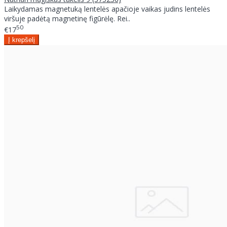
Laikydamas magnetuką lentelės apačioje vaikas judins lentelės
viršuje padėtą magnetinę figūrėlę. Rei..
50
€17