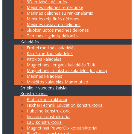
3D erdvinės dėlionės
Medinės dėlionės rėmeliuose
Medinės dėlionės su rankenėlėmis
Medinės reljefinės dėlionės
Medinės rūšiavimo dėlionės
Sluoksniuotos medinės dėlionės
Teminės ir grindų dėlionės
Kaladėlės
Frobel medinės kaladėlės
Kamštmedžio kaladėlės
Kitokios kaladėlės
Magnetinės, lengvos kaladėlės TUKI
Magnetinės, minkštos kaladėlės Jollyheap
Medinės kaladėlės
Minkštos kaladėlės Mammutico
Smėlio ir vandens žaislai
Konstruktoriai
Bioblo konstruktoriai
FischerTechnik Education konstruktoriai
Hubelino konstruktoriai
Incastro konstruktoriai
LaQ konstruktoriai
Magnetiniai PowerClix konstruktoriai
PlanToys konstruktoriai