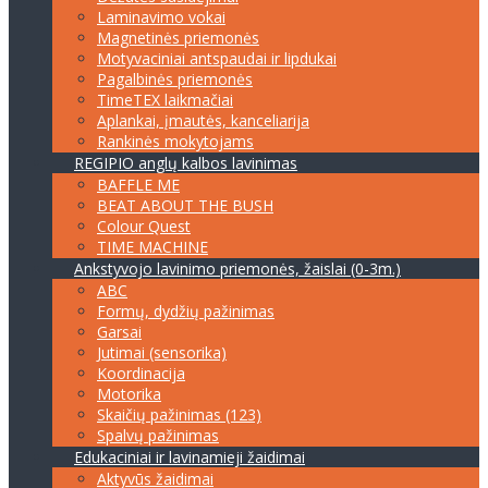
Laminavimo vokai
Magnetinės priemonės
Motyvaciniai antspaudai ir lipdukai
Pagalbinės priemonės
TimeTEX laikmačiai
Aplankai, įmautės, kanceliarija
Rankinės mokytojams
REGIPIO anglų kalbos lavinimas
BAFFLE ME
BEAT ABOUT THE BUSH
Colour Quest
TIME MACHINE
Ankstyvojo lavinimo priemonės, žaislai (0-3m.)
ABC
Formų, dydžių pažinimas
Garsai
Jutimai (sensorika)
Koordinacija
Motorika
Skaičių pažinimas (123)
Spalvų pažinimas
Edukaciniai ir lavinamieji žaidimai
Aktyvūs žaidimai