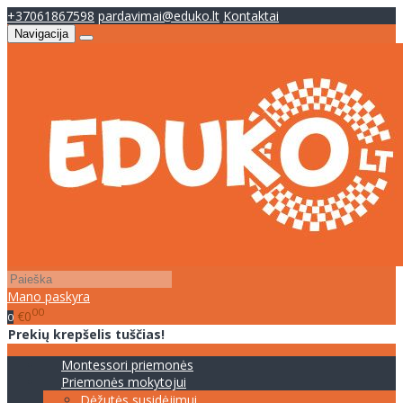
+37061867598
pardavimai@eduko.lt
Kontaktai
Navigacija
Mano paskyra
00
€0
0
Prekių krepšelis tuščias!
Montessori priemonės
Priemonės mokytojui
Dėžutės susidėjimui