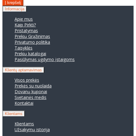
Informacija
Apie mus
Kaip Pirkti?
Pristatymas
Prekių Grąžinimas
Privatumo politika
Taisyklės
Prekių katalogai
Pasiūlymas ugdymo įstaigoms
Klientų aptarnavimas
Visos prekės
Prekės su nuolaida
Dovanų kuponai
Svetainės medis
Kontaktai
Klientams
Klientams
Užsakymų istorija