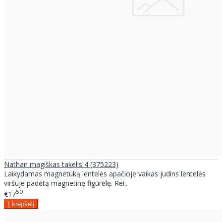
Nathan magiškas takelis 4 (375223)
Laikydamas magnetuką lentelės apačioje vaikas judins lentelės
viršuje padėtą magnetinę figūrėlę. Rei..
50
€17