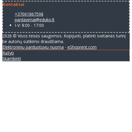
Kontaktai
+37061867598
pardavimai@eduko.lt
I-V: 8:00 - 17:00
2026 © Visos teisės saugomos. Kopijuoti, platinti svetainės turinį
be autorių sutikimo draudžiama.
Elektroninių parduotuvių nuoma
-
eShoprent.com
Rašyti
Skambinti