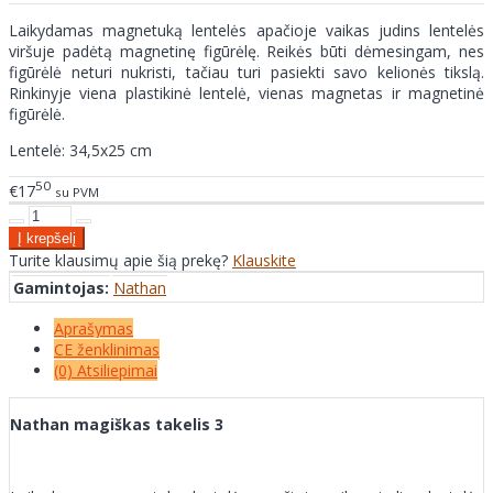
Laikydamas magnetuką lentelės apačioje vaikas judins lentelės
viršuje padėtą magnetinę figūrėlę. Reikės būti dėmesingam, nes
figūrėlė neturi nukristi, tačiau turi pasiekti savo kelionės tikslą.
Rinkinyje viena plastikinė lentelė, vienas magnetas ir magnetinė
figūrėlė.
Lentelė: 34,5x25 cm
50
€17
su PVM
Turite klausimų apie šią prekę?
Klauskite
Gamintojas:
Nathan
Aprašymas
CE ženklinimas
(0) Atsiliepimai
Nathan magiškas takelis 3