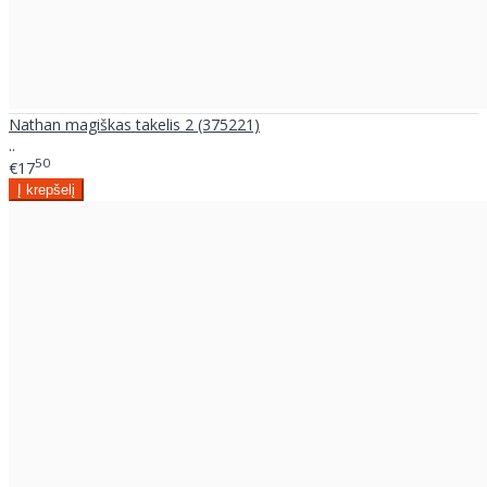
Nathan magiškas takelis 2 (375221)
..
50
€17