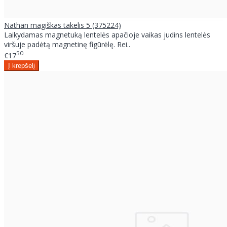
Nathan magiškas takelis 5 (375224)
Laikydamas magnetuką lentelės apačioje vaikas judins lentelės
viršuje padėtą magnetinę figūrėlę. Rei..
50
€17