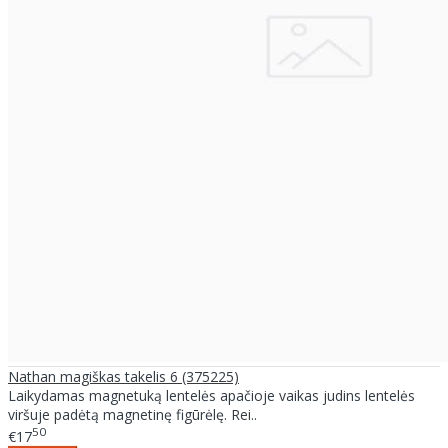
Nathan magiškas takelis 6 (375225)
Laikydamas magnetuką lentelės apačioje vaikas judins lentelės
viršuje padėtą magnetinę figūrėlę. Rei..
50
€17