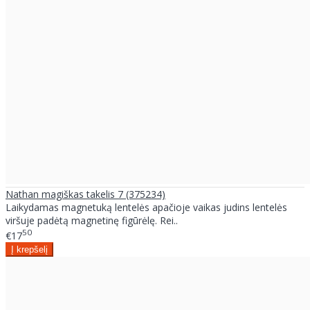
Nathan magiškas takelis 7 (375234)
Laikydamas magnetuką lentelės apačioje vaikas judins lentelės
viršuje padėtą magnetinę figūrėlę. Rei..
50
€17