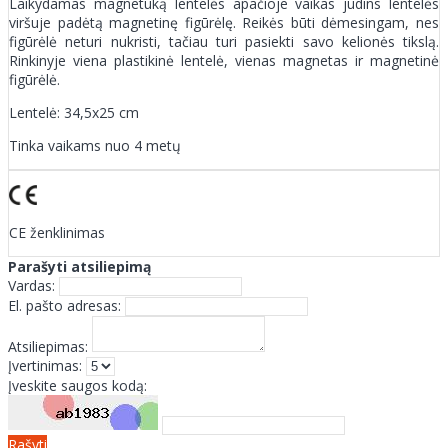
Laikydamas magnetuką lentelės apačioje vaikas judins lentelės
viršuje padėtą magnetinę figūrėlę. Reikės būti dėmesingam, nes
figūrėlė neturi nukristi, tačiau turi pasiekti savo kelionės tikslą.
Rinkinyje viena plastikinė lentelė, vienas magnetas ir magnetinė
figūrėlė.
Lentelė: 34,5x25 cm
Tinka vaikams nuo 4 metų
CE ženklinimas
Parašyti atsiliepimą
Vardas:
El. pašto adresas:
Atsiliepimas:
Įvertinimas:
Įveskite saugos kodą:
Rašyti