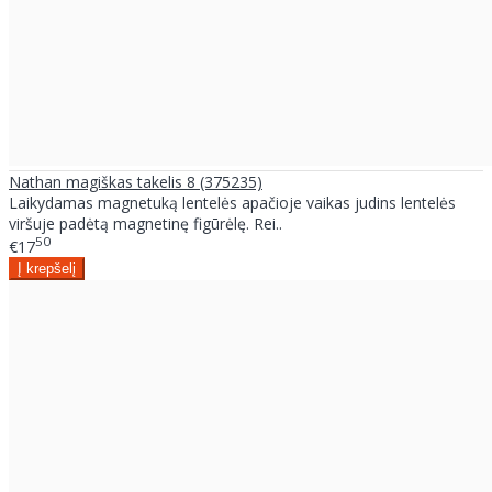
Nathan magiškas takelis 8 (375235)
Laikydamas magnetuką lentelės apačioje vaikas judins lentelės
viršuje padėtą magnetinę figūrėlę. Rei..
50
€17