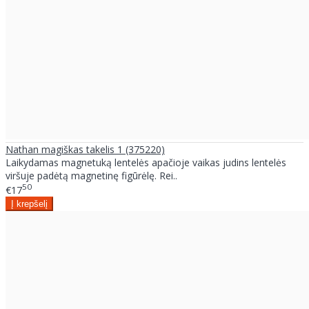
Nathan magiškas takelis 1 (375220)
Laikydamas magnetuką lentelės apačioje vaikas judins lentelės
viršuje padėtą magnetinę figūrėlę. Rei..
50
€17