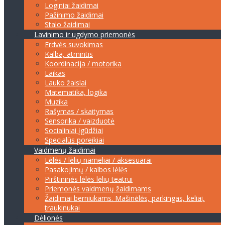
Loginiai žaidimai
Pažinimo žaidimai
Stalo žaidimai
Lavinimo ir ugdymo priemonės
Erdvės suvokimas
Kalba, atmintis
Koordinacija / motorika
Laikas
Lauko žaislai
Matematika, logika
Muzika
Rašymas / skaitymas
Sensorika / vaizduotė
Socialiniai įgūdžiai
Specialūs poreikiai
Vaidmenų žaidimai
Lėlės / lėlių nameliai / aksesuarai
Pasakojimų / kalbos lėlės
Pirštininės lėlės lėlių teatrui
Priemonės vaidmenų žaidimams
Žaidimai berniukams. Mašinėlės, parkingas, keliai,
traukinukai
Dėlionės