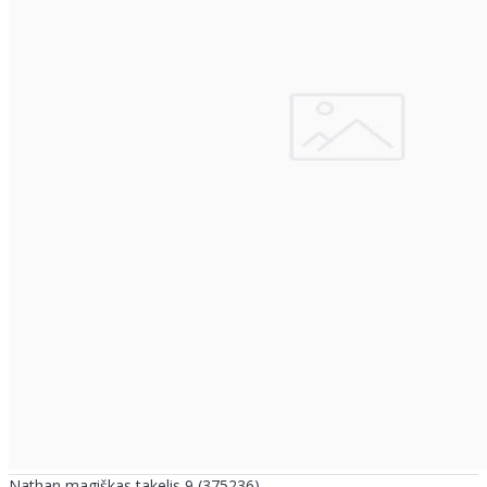
Nathan magiškas takelis 9 (375236)