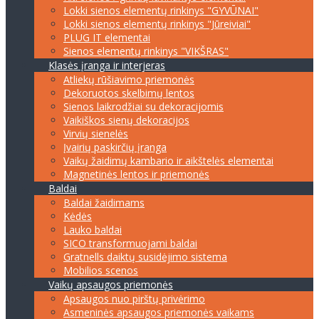
Lokki sienos elementų rinkinys "GYVŪNAI"
Lokki sienos elementų rinkinys "Jūreiviai"
PLUG IT elementai
Sienos elementų rinkinys "VIKŠRAS"
Klasės įranga ir interjeras
Atliekų rūšiavimo priemonės
Dekoruotos skelbimų lentos
Sienos laikrodžiai su dekoracijomis
Vaikiškos sienų dekoracijos
Virvių sienelės
Įvairių paskirčių įranga
Vaikų žaidimų kambario ir aikštelės elementai
Magnetinės lentos ir priemonės
Baldai
Baldai žaidimams
Kėdės
Lauko baldai
SICO transformuojami baldai
Gratnells daiktų susidėjimo sistema
Mobilios scenos
Vaikų apsaugos priemonės
Apsaugos nuo pirštų privėrimo
Asmeninės apsaugos priemonės vaikams