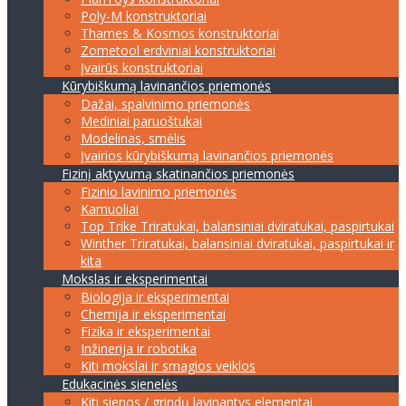
Poly-M konstruktoriai
Thames & Kosmos konstruktoriai
Zometool erdviniai konstruktoriai
Įvairūs konstruktoriai
Kūrybiškumą lavinančios priemonės
Dažai, spalvinimo priemonės
Mediniai paruoštukai
Modelinas, smėlis
Įvairios kūrybiškumą lavinančios priemonės
Fizinį aktyvumą skatinančios priemonės
Fizinio lavinimo priemonės
Kamuoliai
Top Trike Triratukai, balansiniai dviratukai, paspirtukai
Winther Triratukai, balansiniai dviratukai, paspirtukai ir
kita
Mokslas ir eksperimentai
Biologija ir eksperimentai
Chemija ir eksperimentai
Fizika ir eksperimentai
Inžinerija ir robotika
Kiti mokslai ir smagios veiklos
Edukacinės sienelės
Kiti sienos / grindų lavinantys elementai