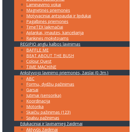
Laminavimo vokai
Magnetinės priemonės
Motyvaciniai antspaudai ir lipdukai
Pagalbinės priemonės
TimeTEX laikmačiai
Aplankai, įmautės, kanceliarija
Rankinės mokytojams
REGIPIO anglų kalbos lavinimas
BAFFLE ME
BEAT ABOUT THE BUSH
Colour Quest
TIME MACHINE
Ankstyvojo lavinimo priemonės, žaislai (0-3m.)
ABC
Formų, dydžių pažinimas
Garsai
Jutimai (sensorika)
Koordinacija
Motorika
Skaičių pažinimas (123)
Spalvų pažinimas
Edukaciniai ir lavinamieji žaidimai
Aktyvūs žaidimai