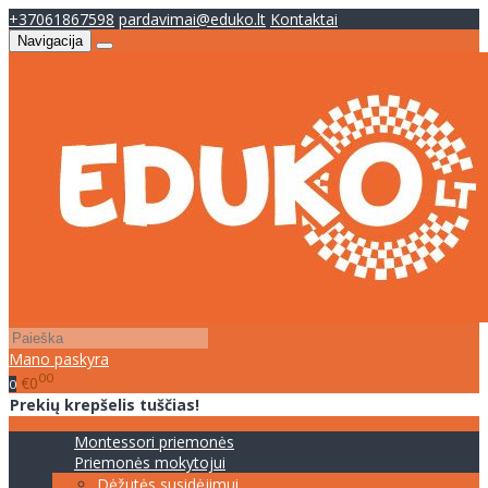
+37061867598
pardavimai@eduko.lt
Kontaktai
Navigacija
Mano paskyra
00
€0
0
Prekių krepšelis tuščias!
Montessori priemonės
Priemonės mokytojui
Dėžutės susidėjimui