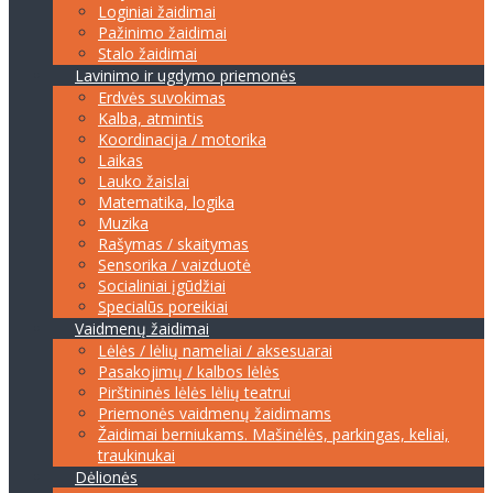
Loginiai žaidimai
Pažinimo žaidimai
Stalo žaidimai
Lavinimo ir ugdymo priemonės
Erdvės suvokimas
Kalba, atmintis
Koordinacija / motorika
Laikas
Lauko žaislai
Matematika, logika
Muzika
Rašymas / skaitymas
Sensorika / vaizduotė
Socialiniai įgūdžiai
Specialūs poreikiai
Vaidmenų žaidimai
Lėlės / lėlių nameliai / aksesuarai
Pasakojimų / kalbos lėlės
Pirštininės lėlės lėlių teatrui
Priemonės vaidmenų žaidimams
Žaidimai berniukams. Mašinėlės, parkingas, keliai,
traukinukai
Dėlionės