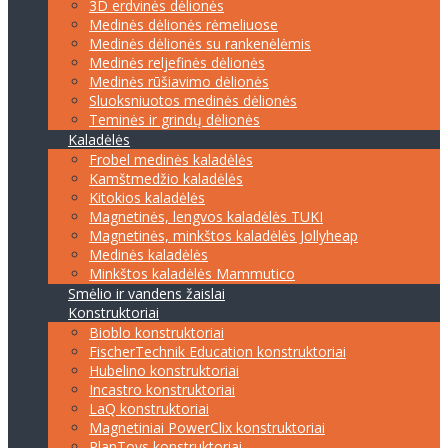
3D erdvinės dėlionės
Medinės dėlionės rėmeliuose
Medinės dėlionės su rankenėlėmis
Medinės reljefinės dėlionės
Medinės rūšiavimo dėlionės
Sluoksniuotos medinės dėlionės
Teminės ir grindų dėlionės
Kaladėlės
Frobel medinės kaladėlės
Kamštmedžio kaladėlės
Kitokios kaladėlės
Magnetinės, lengvos kaladėlės TUKI
Magnetinės, minkštos kaladėlės Jollyheap
Medinės kaladėlės
Minkštos kaladėlės Mammutico
Smėlio ir vandens žaislai
Konstruktoriai
Bioblo konstruktoriai
FischerTechnik Education konstruktoriai
Hubelino konstruktoriai
Incastro konstruktoriai
LaQ konstruktoriai
Magnetiniai PowerClix konstruktoriai
PlanToys konstruktoriai