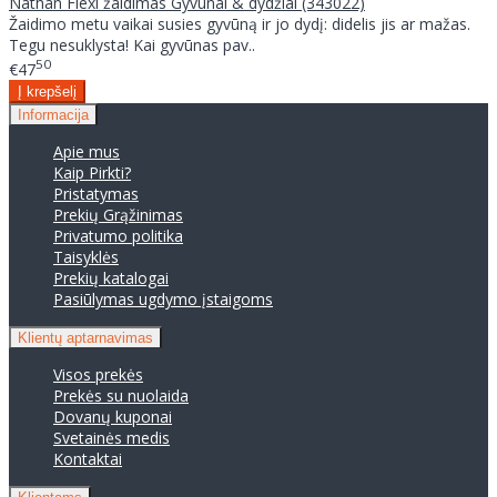
Nathan Flexi žaidimas Gyvūnai & dydžiai (343022)
Žaidimo metu vaikai susies gyvūną ir jo dydį: didelis jis ar mažas.
Tegu nesuklysta! Kai gyvūnas pav..
50
€47
Informacija
Apie mus
Kaip Pirkti?
Pristatymas
Prekių Grąžinimas
Privatumo politika
Taisyklės
Prekių katalogai
Pasiūlymas ugdymo įstaigoms
Klientų aptarnavimas
Visos prekės
Prekės su nuolaida
Dovanų kuponai
Svetainės medis
Kontaktai