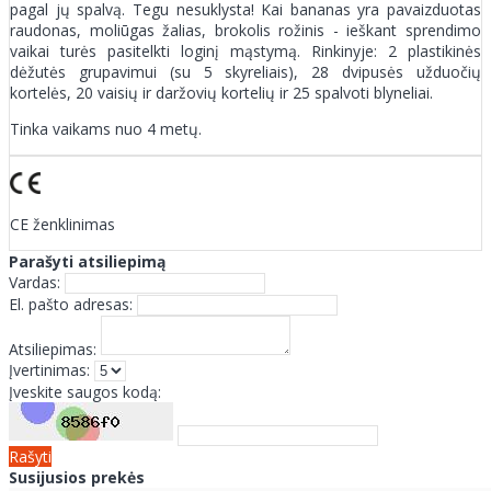
pagal jų spalvą. Tegu nesuklysta! Kai bananas yra pavaizduotas
raudonas, moliūgas žalias, brokolis rožinis - ieškant sprendimo
vaikai turės pasitelkti loginį mąstymą. Rinkinyje: 2 plastikinės
dėžutės grupavimui (su 5 skyreliais), 28 dvipusės užduočių
kortelės, 20 vaisių ir daržovių kortelių ir 25 spalvoti blyneliai.
Tinka vaikams nuo 4 metų.
CE ženklinimas
Parašyti atsiliepimą
Vardas:
El. pašto adresas:
Atsiliepimas:
Įvertinimas:
Įveskite saugos kodą:
Rašyti
Susijusios prekės