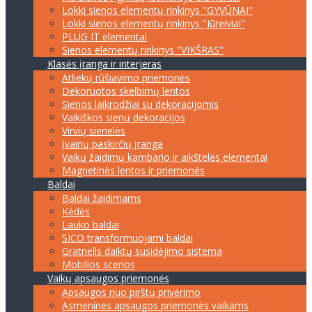
Lokki sienos elementų rinkinys "GYVŪNAI"
Lokki sienos elementų rinkinys "Jūreiviai"
PLUG IT elementai
Sienos elementų rinkinys "VIKŠRAS"
Klasės įranga ir interjeras
Atliekų rūšiavimo priemonės
Dekoruotos skelbimų lentos
Sienos laikrodžiai su dekoracijomis
Vaikiškos sienų dekoracijos
Virvių sienelės
Įvairių paskirčių įranga
Vaikų žaidimų kambario ir aikštelės elementai
Magnetinės lentos ir priemonės
Baldai
Baldai žaidimams
Kėdės
Lauko baldai
SICO transformuojami baldai
Gratnells daiktų susidėjimo sistema
Mobilios scenos
Vaikų apsaugos priemonės
Apsaugos nuo pirštų privėrimo
Asmeninės apsaugos priemonės vaikams