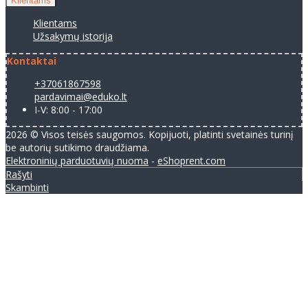
Klientams
Klientams
Užsakymų istorija
Kontaktai
+37061867598
pardavimai@eduko.lt
I-V: 8:00 - 17:00
2026 © Visos teisės saugomos. Kopijuoti, platinti svetainės turinį
be autorių sutikimo draudžiama.
Elektroninių parduotuvių nuoma
-
eShoprent.com
Rašyti
Skambinti