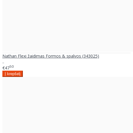
Nathan Flexi žaidimas Formos & spalvos (343025)
..
50
€47