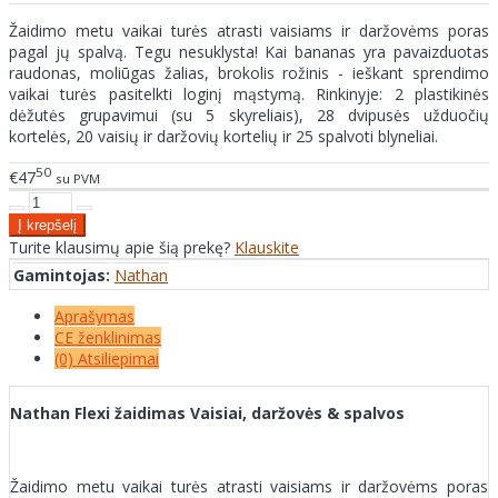
Žaidimo metu vaikai turės atrasti vaisiams ir daržovėms poras
pagal jų spalvą. Tegu nesuklysta! Kai bananas yra pavaizduotas
raudonas, moliūgas žalias, brokolis rožinis - ieškant sprendimo
vaikai turės pasitelkti loginį mąstymą. Rinkinyje: 2 plastikinės
dėžutės grupavimui (su 5 skyreliais), 28 dvipusės užduočių
kortelės, 20 vaisių ir daržovių kortelių ir 25 spalvoti blyneliai.
50
€47
su PVM
Turite klausimų apie šią prekę?
Klauskite
Gamintojas:
Nathan
Aprašymas
CE ženklinimas
(0) Atsiliepimai
Nathan Flexi žaidimas Vaisiai, daržovės & spalvos
Žaidimo metu vaikai turės atrasti vaisiams ir daržovėms poras