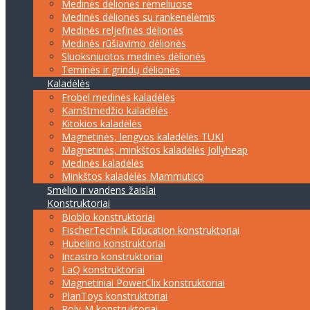
Medinės dėlionės rėmeliuose
Medinės dėlionės su rankenėlėmis
Medinės reljefinės dėlionės
Medinės rūšiavimo dėlionės
Sluoksniuotos medinės dėlionės
Teminės ir grindų dėlionės
Kaladėlės
Frobel medinės kaladėlės
Kamštmedžio kaladėlės
Kitokios kaladėlės
Magnetinės, lengvos kaladėlės TUKI
Magnetinės, minkštos kaladėlės Jollyheap
Medinės kaladėlės
Minkštos kaladėlės Mammutico
Smėlio ir vandens žaislai
Konstruktoriai
Bioblo konstruktoriai
FischerTechnik Education konstruktoriai
Hubelino konstruktoriai
Incastro konstruktoriai
LaQ konstruktoriai
Magnetiniai PowerClix konstruktoriai
PlanToys konstruktoriai
Poly-M konstruktoriai