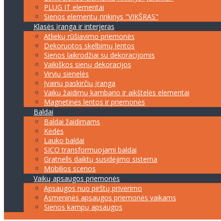
PLUG IT elementai
Sienos elementų rinkinys "VIKŠRAS"
Klasės įranga ir interjeras
Atliekų rūšiavimo priemonės
Dekoruotos skelbimų lentos
Sienos laikrodžiai su dekoracijomis
Vaikiškos sienų dekoracijos
Virvių sienelės
Įvairių paskirčių įranga
Vaikų žaidimų kambario ir aikštelės elementai
Magnetinės lentos ir priemonės
Baldai
Baldai žaidimams
Kėdės
Lauko baldai
SICO transformuojami baldai
Gratnells daiktų susidėjimo sistema
Mobilios scenos
Vaikų apsaugos priemonės
Apsaugos nuo pirštų privėrimo
Asmeninės apsaugos priemonės vaikams
Sienos kampų apsaugos