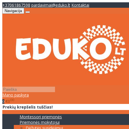
+37061867598
pardavimai@eduko.lt
Kontaktai
Navigacija
Mano paskyra
00
€0
0
Prekių krepšelis tuščias!
Montessori priemonės
Priemonės mokytojui
Dėžutės susidėjimui