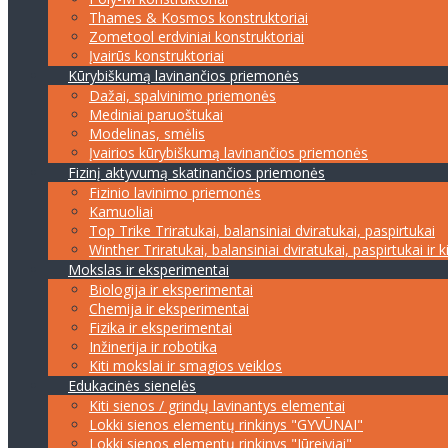
Thames & Kosmos konstruktoriai
Zometool erdviniai konstruktoriai
Įvairūs konstruktoriai
Kūrybiškumą lavinančios priemonės
Dažai, spalvinimo priemonės
Mediniai paruoštukai
Modelinas, smėlis
Įvairios kūrybiškumą lavinančios priemonės
Fizinį aktyvumą skatinančios priemonės
Fizinio lavinimo priemonės
Kamuoliai
Top Trike Triratukai, balansiniai dviratukai, paspirtukai
Winther Triratukai, balansiniai dviratukai, paspirtukai ir k
Mokslas ir eksperimentai
Biologija ir eksperimentai
Chemija ir eksperimentai
Fizika ir eksperimentai
Inžinerija ir robotika
Kiti mokslai ir smagios veiklos
Edukacinės sienelės
Kiti sienos / grindų lavinantys elementai
Lokki sienos elementų rinkinys "GYVŪNAI"
Lokki sienos elementų rinkinys "Jūreiviai"