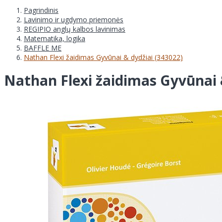
Pagrindinis
Lavinimo ir ugdymo priemonės
REGIPIO anglų kalbos lavinimas
Matematika, logika
BAFFLE ME
Nathan Flexi žaidimas Gyvūnai & dydžiai (343022)
Nathan Flexi žaidimas Gyvūnai 