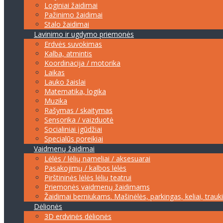
Loginiai žaidimai
Pažinimo žaidimai
Stalo žaidimai
Lavinimo ir ugdymo priemonės
Erdvės suvokimas
Kalba, atmintis
Koordinacija / motorika
Laikas
Lauko žaislai
Matematika, logika
Muzika
Rašymas / skaitymas
Sensorika / vaizduotė
Socialiniai įgūdžiai
Specialūs poreikiai
Vaidmenų žaidimai
Lėlės / lėlių nameliai / aksesuarai
Pasakojimų / kalbos lėlės
Pirštininės lėlės lėlių teatrui
Priemonės vaidmenų žaidimams
Žaidimai berniukams. Mašinėlės, parkingas, keliai, trauk
Dėlionės
3D erdvinės dėlionės