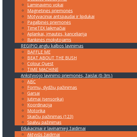
Laminavimo vokai
Magnetinės priemonės
Motyvaciniai antspaudai ir lipdukai
Pagalbinės priemonės
TimeTEX laikmačiai
Aplankai, įmautės, kanceliarija
Rankinės mokytojams
REGIPIO anglų kalbos lavinimas
BAFFLE ME
BEAT ABOUT THE BUSH
Colour Quest
TIME MACHINE
Ankstyvojo lavinimo priemonės, žaislai (0-3m.)
ABC
Formų, dydžių pažinimas
Garsai
Jutimai (sensorika)
Koordinacija
Motorika
Skaičių pažinimas (123)
Spalvų pažinimas
Edukaciniai ir lavinamieji žaidimai
Aktyvūs žaidimai