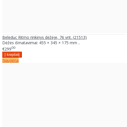
Beleduc Ritmo rinkinys dėžėje, 76 vnt. (21513)
Dėžės išmatavimai: 455 × 345 × 175 mm ..
00
€299
Naujiena