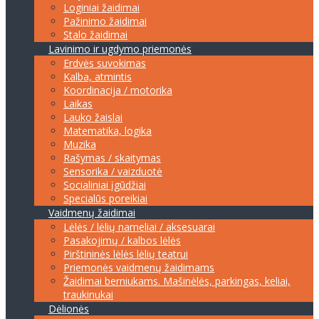
Loginiai žaidimai
Pažinimo žaidimai
Stalo žaidimai
Lavinimo ir ugdymo priemonės
Erdvės suvokimas
Kalba, atmintis
Koordinacija / motorika
Laikas
Lauko žaislai
Matematika, logika
Muzika
Rašymas / skaitymas
Sensorika / vaizduotė
Socialiniai įgūdžiai
Specialūs poreikiai
Vaidmenų žaidimai
Lėlės / lėlių nameliai / aksesuarai
Pasakojimų / kalbos lėlės
Pirštininės lėlės lėlių teatrui
Priemonės vaidmenų žaidimams
Žaidimai berniukams. Mašinėlės, parkingas, keliai,
traukinukai
Dėlionės