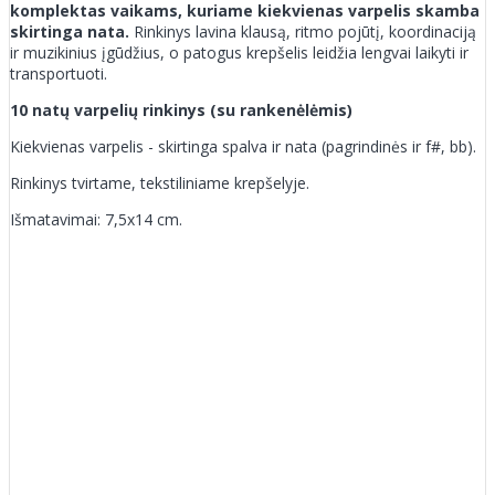
komplektas vaikams, kuriame kiekvienas varpelis skamba
skirtinga nata.
Rinkinys lavina klausą, ritmo pojūtį, koordinaciją
ir muzikinius įgūdžius, o patogus krepšelis leidžia lengvai laikyti ir
transportuoti.
10 natų varpelių rinkinys (su rankenėlėmis)
Kiekvienas varpelis - skirtinga spalva ir nata (pagrindinės ir f#, bb).
Rinkinys tvirtame, tekstiliniame krepšelyje.
Išmatavimai: 7,5x14 cm.