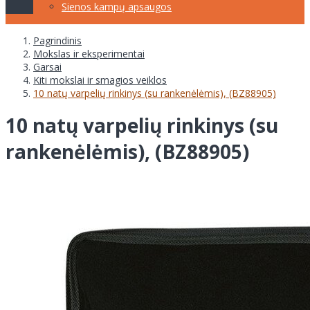
Sienos kampų apsaugos
Pagrindinis
Mokslas ir eksperimentai
Garsai
Kiti mokslai ir smagios veiklos
10 natų varpelių rinkinys (su rankenėlėmis), (BZ88905)
10 natų varpelių rinkinys (su
rankenėlėmis), (BZ88905)