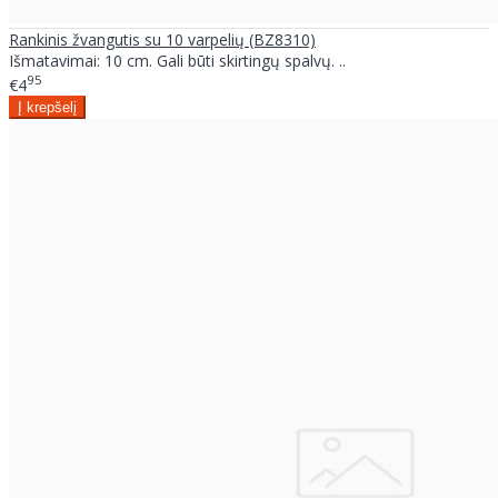
Rankinis žvangutis su 10 varpelių (BZ8310)
Išmatavimai: 10 cm. Gali būti skirtingų spalvų. ..
95
€4