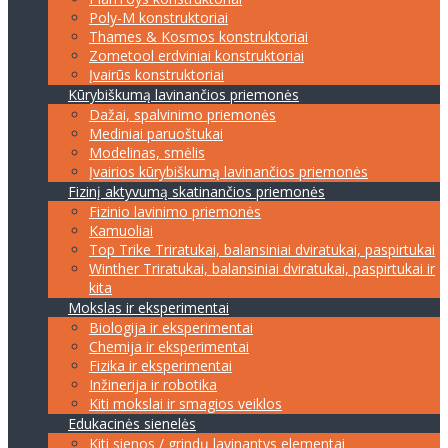
Poly-M konstruktoriai
Thames & Kosmos konstruktoriai
Zometool erdviniai konstruktoriai
Įvairūs konstruktoriai
Kūrybiškumą lavinančios priemonės
Dažai, spalvinimo priemonės
Mediniai paruoštukai
Modelinas, smėlis
Įvairios kūrybiškumą lavinančios priemonės
Fizinį aktyvumą skatinančios priemonės
Fizinio lavinimo priemonės
Kamuoliai
Top Trike Triratukai, balansiniai dviratukai, paspirtukai
Winther Triratukai, balansiniai dviratukai, paspirtukai ir
kita
Mokslas ir eksperimentai
Biologija ir eksperimentai
Chemija ir eksperimentai
Fizika ir eksperimentai
Inžinerija ir robotika
Kiti mokslai ir smagios veiklos
Edukacinės sienelės
Kiti sienos / grindų lavinantys elementai