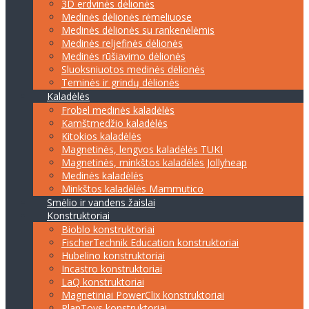
3D erdvinės dėlionės
Medinės dėlionės rėmeliuose
Medinės dėlionės su rankenėlėmis
Medinės reljefinės dėlionės
Medinės rūšiavimo dėlionės
Sluoksniuotos medinės dėlionės
Teminės ir grindų dėlionės
Kaladėlės
Frobel medinės kaladėlės
Kamštmedžio kaladėlės
Kitokios kaladėlės
Magnetinės, lengvos kaladėlės TUKI
Magnetinės, minkštos kaladėlės Jollyheap
Medinės kaladėlės
Minkštos kaladėlės Mammutico
Smėlio ir vandens žaislai
Konstruktoriai
Bioblo konstruktoriai
FischerTechnik Education konstruktoriai
Hubelino konstruktoriai
Incastro konstruktoriai
LaQ konstruktoriai
Magnetiniai PowerClix konstruktoriai
PlanToys konstruktoriai