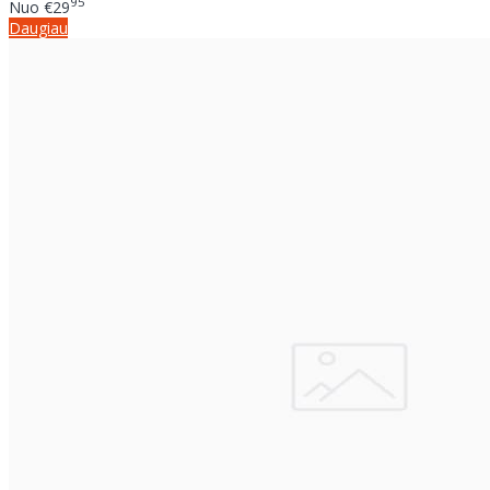
95
Nuo
€29
Daugiau