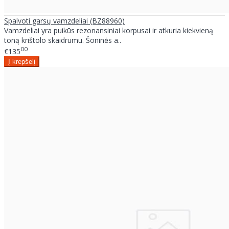
Spalvoti garsų vamzdeliai (BZ88960)
Vamzdeliai yra puikūs rezonansiniai korpusai ir atkuria kiekvieną
toną krištolo skaidrumu. Šoninės a..
00
€135