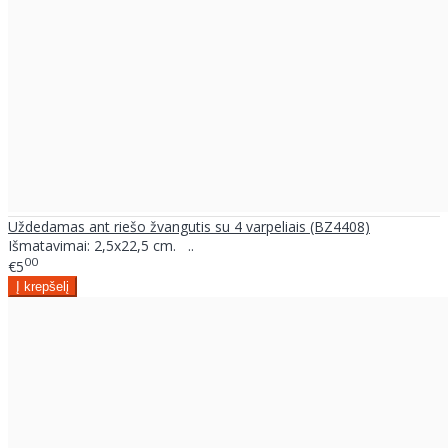
Uždedamas ant riešo žvangutis su 4 varpeliais (BZ4408)
Išmatavimai: 2,5x22,5 cm. ..
00
€5