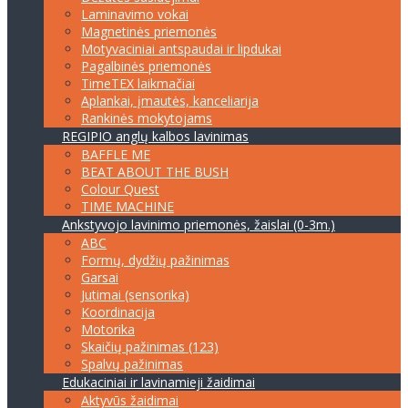
Laminavimo vokai
Magnetinės priemonės
Motyvaciniai antspaudai ir lipdukai
Pagalbinės priemonės
TimeTEX laikmačiai
Aplankai, įmautės, kanceliarija
Rankinės mokytojams
REGIPIO anglų kalbos lavinimas
BAFFLE ME
BEAT ABOUT THE BUSH
Colour Quest
TIME MACHINE
Ankstyvojo lavinimo priemonės, žaislai (0-3m.)
ABC
Formų, dydžių pažinimas
Garsai
Jutimai (sensorika)
Koordinacija
Motorika
Skaičių pažinimas (123)
Spalvų pažinimas
Edukaciniai ir lavinamieji žaidimai
Aktyvūs žaidimai