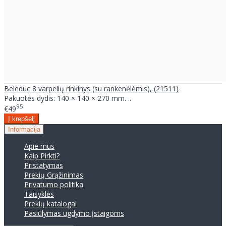
Beleduc 8 varpelių rinkinys (su rankenėlėmis), (21511)
Pakuotės dydis: 140 × 140 × 270 mm. ..
95
€49
Informacija
Apie mus
Kaip Pirkti?
Pristatymas
Prekių Grąžinimas
Privatumo politika
Taisyklės
Prekių katalogai
Pasiūlymas ugdymo įstaigoms