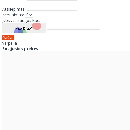
Atsiliepimas:
Įvertinimas:
Įveskite saugos kodą:
Rašyti
varpeliai
Susijusios prekės