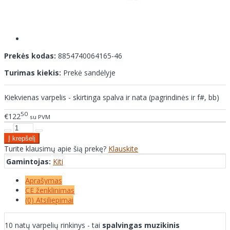
Prekės kodas:
8854740064165-46
Turimas kiekis:
Prekė sandėlyje
Kiekvienas varpelis - skirtinga spalva ir nata (pagrindinės ir f#, bb)
50
€122
su PVM
Turite klausimų apie šią prekę?
Klauskite
Gamintojas:
Kiti
Aprašymas
CE ženklinimas
(0) Atsiliepimai
10 natų varpelių rinkinys - tai
spalvingas muzikinis