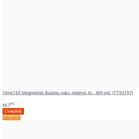
TimeTEX Magnetinis Bazinių natų rinkinys XL, 369 vnt. (TT93197)
..
90
€67
Naujiena