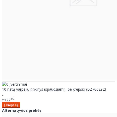
10 natų varpelių rinkinys (spaudžiami), be krepšio (BZ766292)
..
50
€122
Alternatyvios prekės