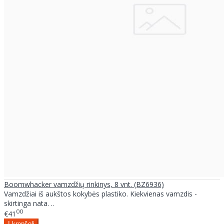
Boomwhacker vamzdžių rinkinys, 8 vnt. (BZ6936)
Vamzdžiai iš aukštos kokybės plastiko. Kiekvienas vamzdis -
skirtinga nata. ..
00
€41