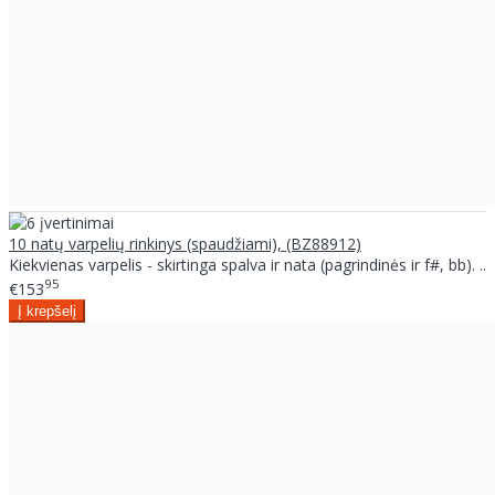
10 natų varpelių rinkinys (spaudžiami), (BZ88912)
Kiekvienas varpelis - skirtinga spalva ir nata (pagrindinės ir f#, bb). ..
95
€153