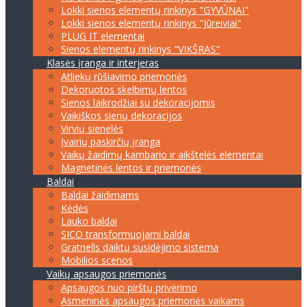
Lokki sienos elementų rinkinys "GYVŪNAI"
Lokki sienos elementų rinkinys "Jūreiviai"
PLUG IT elementai
Sienos elementų rinkinys "VIKŠRAS"
Klasės įranga ir interjeras
Atliekų rūšiavimo priemonės
Dekoruotos skelbimų lentos
Sienos laikrodžiai su dekoracijomis
Vaikiškos sienų dekoracijos
Virvių sienelės
Įvairių paskirčių įranga
Vaikų žaidimų kambario ir aikštelės elementai
Magnetinės lentos ir priemonės
Baldai
Baldai žaidimams
Kėdės
Lauko baldai
SICO transformuojami baldai
Gratnells daiktų susidėjimo sistema
Mobilios scenos
Vaikų apsaugos priemonės
Apsaugos nuo pirštų privėrimo
Asmeninės apsaugos priemonės vaikams