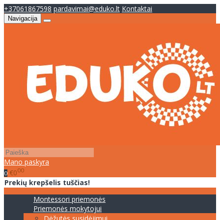
+37061867598
pardavimai@eduko.lt
Kontaktai
Navigacija
Mano paskyra
00
€0
0
Prekių krepšelis tuščias!
Montessori priemonės
Priemonės mokytojui
Dėžutės susidėjimui