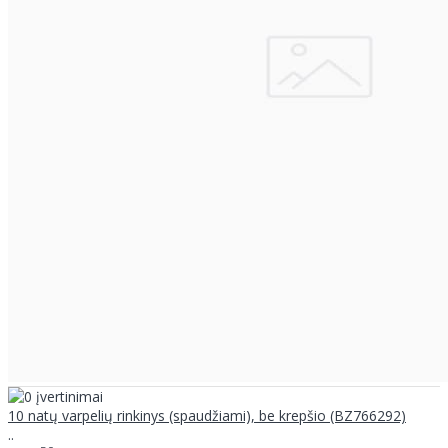
10 natų varpelių rinkinys (spaudžiami), be krepšio (BZ766292)
..