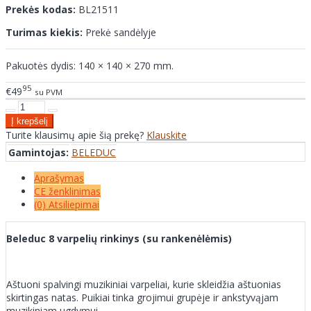
Prekės kodas:
BL21511
Turimas kiekis:
Prekė sandėlyje
Pakuotės dydis: 140 × 140 × 270 mm.
95
€49
su PVM
Turite klausimų apie šią prekę?
Klauskite
Gamintojas:
BELEDUC
Aprašymas
CE ženklinimas
(0) Atsiliepimai
Beleduc 8 varpelių rinkinys (su rankenėlėmis)
Aštuoni spalvingi muzikiniai varpeliai, kurie skleidžia aštuonias
skirtingas natas. Puikiai tinka grojimui grupėje ir ankstyvąjam
muzikiniam ugdymui.