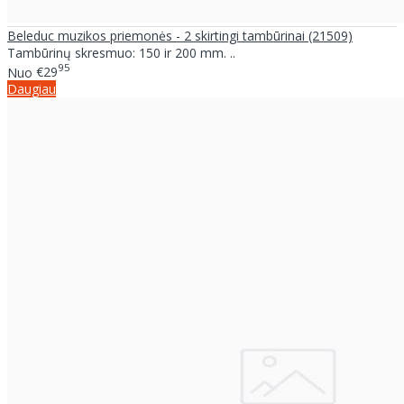
Beleduc muzikos priemonės - 2 skirtingi tambūrinai (21509)
Tambūrinų skresmuo: 150 ir 200 mm. ..
95
Nuo
€29
Daugiau