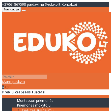
+37061867598
pardavimai@eduko.lt
Kontaktai
Navigacija
Mano paskyra
00
€0
0
Prekių krepšelis tuščias!
Montessori priemonės
Priemonės mokytojui
Dėžutės susidėjimui