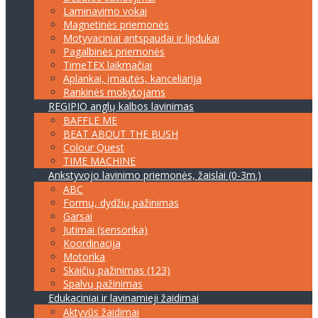
Laminavimo vokai
Magnetinės priemonės
Motyvaciniai antspaudai ir lipdukai
Pagalbinės priemonės
TimeTEX laikmačiai
Aplankai, įmautės, kanceliarija
Rankinės mokytojams
REGIPIO anglų kalbos lavinimas
BAFFLE ME
BEAT ABOUT THE BUSH
Colour Quest
TIME MACHINE
Ankstyvojo lavinimo priemonės, žaislai (0-3m.)
ABC
Formų, dydžių pažinimas
Garsai
Jutimai (sensorika)
Koordinacija
Motorika
Skaičių pažinimas (123)
Spalvų pažinimas
Edukaciniai ir lavinamieji žaidimai
Aktyvūs žaidimai