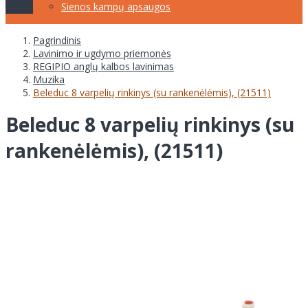
Sienos kampų apsaugos
Pagrindinis
Lavinimo ir ugdymo priemonės
REGIPIO anglų kalbos lavinimas
Muzika
Beleduc 8 varpelių rinkinys (su rankenėlėmis), (21511)
Beleduc 8 varpelių rinkinys (su
rankenėlėmis), (21511)