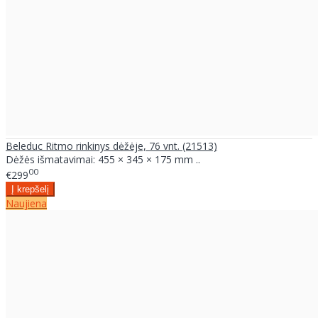
Beleduc Ritmo rinkinys dėžėje, 76 vnt. (21513)
Dėžės išmatavimai: 455 × 345 × 175 mm ..
00
€299
Naujiena