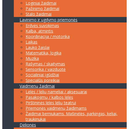
Loginiai žaidimai
Pažinimo žaidimai
Stalo žaidimai
Lavinimo ir ugdymo priemonės
Erdvės suvokimas
Kalba, atmintis
Koordinacija / motorika
Laikas
Lauko žaislai
Matematika, logika
Muzika
Rašymas / skaitymas
Sensorika / vaizduotė
Socialiniai įgūdžiai
Specialūs poreikiai
Vaidmenų žaidimai
Lėlės / lėlių nameliai / aksesuarai
Pasakojimų / kalbos lėlės
Pirštininės lėlės lėlių teatrui
Priemonės vaidmenų žaidimams
Žaidimai berniukams. Mašinėlės, parkingas, keliai,
traukinukai
Dėlionės