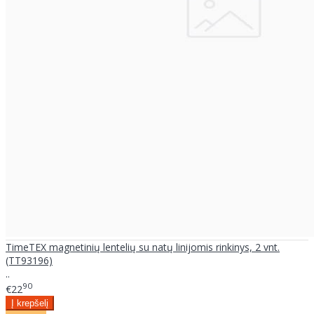
TimeTEX magnetinių lentelių su natų linijomis rinkinys, 2 vnt.
(TT93196)
..
90
€22