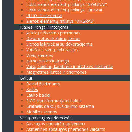
Lokki sienos elementų rinkinys "GYVŪNAI"
Lokki sienos elementų rinkinys "Jūreiviai"
PLUG IT elementai
Sienos elementų rinkinys "VIKŠRAS"
Klasės įranga ir interjeras
Atliekų rūšiavimo priemonės
Dekoruotos skelbimų lentos
Sienos laikrodžiai su dekoracijomis
Vaikiškos sienų dekoracijos
Virvių sienelės
Įvairių paskirčių įranga
Vaikų žaidimų kambario ir aikštelės elementai
Magnetinės lentos ir priemonės
Baldai
Baldai žaidimams
Kėdės
Lauko baldai
SICO transformuojami baldai
Gratnells daiktų susidėjimo sistema
Mobilios scenos
Vaikų apsaugos priemonės
Apsaugos nuo pirštų privėrimo
Asmeninės apsaugos priemonės vaikams