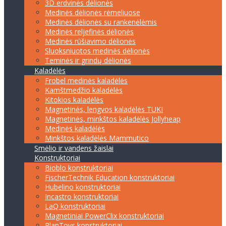
3D erdvinės dėlionės
Medinės dėlionės rėmeliuose
Medinės dėlionės su rankenėlėmis
Medinės reljefinės dėlionės
Medinės rūšiavimo dėlionės
Sluoksniuotos medinės dėlionės
Teminės ir grindų dėlionės
Kaladėlės
Frobel medinės kaladėlės
Kamštmedžio kaladėlės
Kitokios kaladėlės
Magnetinės, lengvos kaladėlės TUKI
Magnetinės, minkštos kaladėlės Jollyheap
Medinės kaladėlės
Minkštos kaladėlės Mammutico
Smėlio ir vandens žaislai
Konstruktoriai
Bioblo konstruktoriai
FischerTechnik Education konstruktoriai
Hubelino konstruktoriai
Incastro konstruktoriai
LaQ konstruktoriai
Magnetiniai PowerClix konstruktoriai
PlanToys konstruktoriai