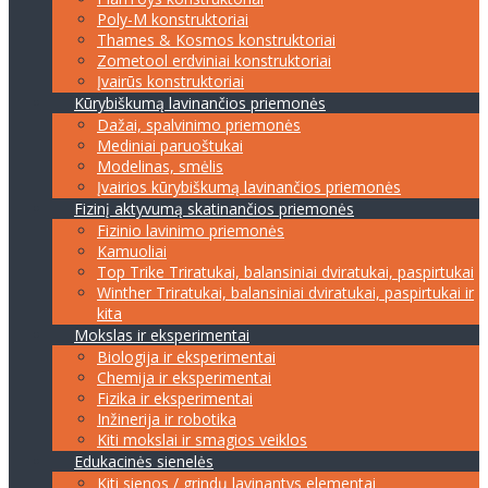
Poly-M konstruktoriai
Thames & Kosmos konstruktoriai
Zometool erdviniai konstruktoriai
Įvairūs konstruktoriai
Kūrybiškumą lavinančios priemonės
Dažai, spalvinimo priemonės
Mediniai paruoštukai
Modelinas, smėlis
Įvairios kūrybiškumą lavinančios priemonės
Fizinį aktyvumą skatinančios priemonės
Fizinio lavinimo priemonės
Kamuoliai
Top Trike Triratukai, balansiniai dviratukai, paspirtukai
Winther Triratukai, balansiniai dviratukai, paspirtukai ir
kita
Mokslas ir eksperimentai
Biologija ir eksperimentai
Chemija ir eksperimentai
Fizika ir eksperimentai
Inžinerija ir robotika
Kiti mokslai ir smagios veiklos
Edukacinės sienelės
Kiti sienos / grindų lavinantys elementai