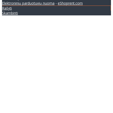
Elektroninių parduotuvių nuoma
-
eShoprent.com
Rašyti
Skambinti