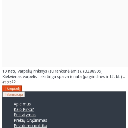
10 natų varpelių rinkinys (su rankenėlėmis), (BZ88905)
Kiekvienas varpelis - skirtinga spalva ir nata (pagrindinės ir f#, bb) ..
50
€122
Informacija
Apie mus
Kaip Pirkti?
Pristatymas
Prekių Grąžinimas
Privatumo politika