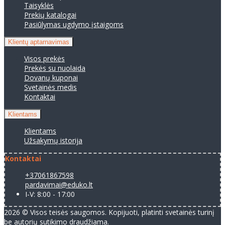
Taisyklės
Prekių katalogai
Pasiūlymas ugdymo įstaigoms
Klientų aptarnavimas
Visos prekės
Prekės su nuolaida
Dovanų kuponai
Svetainės medis
Kontaktai
Klientams
Klientams
Užsakymų istorija
Kontaktai
+37061867598
pardavimai@eduko.lt
I-V: 8:00 - 17:00
2026 © Visos teisės saugomos. Kopijuoti, platinti svetainės turinį
be autorių sutikimo draudžiama.