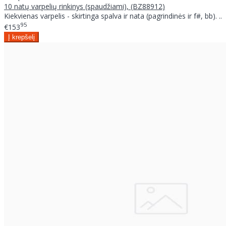
10 natų varpelių rinkinys (spaudžiami), (BZ88912)
Kiekvienas varpelis - skirtinga spalva ir nata (pagrindinės ir f#, bb). ..
95
€153