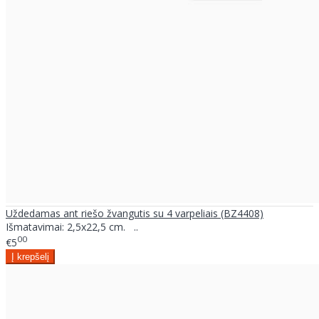
Uždedamas ant riešo žvangutis su 4 varpeliais (BZ4408)
Išmatavimai: 2,5x22,5 cm. ..
00
€5