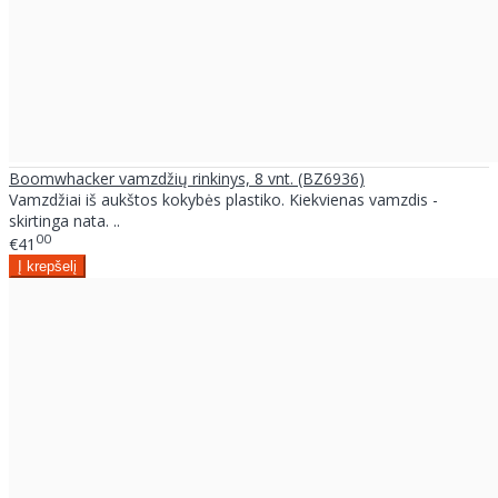
Boomwhacker vamzdžių rinkinys, 8 vnt. (BZ6936)
Vamzdžiai iš aukštos kokybės plastiko. Kiekvienas vamzdis -
skirtinga nata. ..
00
€41