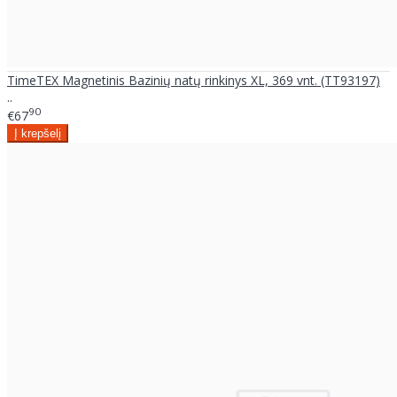
TimeTEX Magnetinis Bazinių natų rinkinys XL, 369 vnt. (TT93197)
..
90
€67