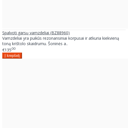
Spalvoti garsų vamzdeliai (BZ88960)
Vamzdeliai yra puikūs rezonansiniai korpusai ir atkuria kiekvieną
toną krištolo skaidrumu. Šoninės a..
00
€135