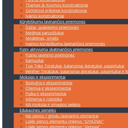
Thames & Kosmos konstruktoriai
Zometool erdviniai konstruktoriai
Įvairūs konstruktoriai
Kūrybiškumą lavinančios priemonės
Dažai, spalvinimo priemonės
Mediniai paruoštukai
Modelinas, smėlis
Įvairios kūrybiškumą lavinančios priemonės
Fizinį aktyvumą skatinančios priemonės
Fizinio lavinimo priemonės
Kamuoliai
Top Trike Triratukai, balansiniai dviratukai, paspirtukai
Winther Triratukai, balansiniai dviratukai, paspirtukai ir k
Mokslas ir eksperimentai
Biologija ir eksperimentai
Chemija ir eksperimentai
Fizika ir eksperimentai
Inžinerija ir robotika
Kiti mokslai ir smagios veiklos
Edukacinės sienelės
Kiti sienos / grindų lavinantys elementai
Lokki sienos elementų rinkinys "GYVŪNAI"
Lokki sienos elementų rinkinys "Jūreiviai"