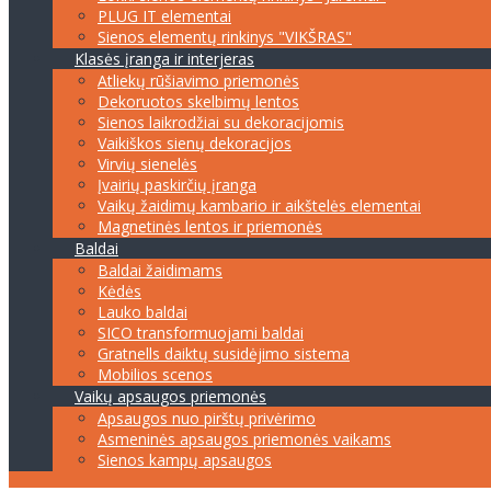
PLUG IT elementai
Sienos elementų rinkinys "VIKŠRAS"
Klasės įranga ir interjeras
Atliekų rūšiavimo priemonės
Dekoruotos skelbimų lentos
Sienos laikrodžiai su dekoracijomis
Vaikiškos sienų dekoracijos
Virvių sienelės
Įvairių paskirčių įranga
Vaikų žaidimų kambario ir aikštelės elementai
Magnetinės lentos ir priemonės
Baldai
Baldai žaidimams
Kėdės
Lauko baldai
SICO transformuojami baldai
Gratnells daiktų susidėjimo sistema
Mobilios scenos
Vaikų apsaugos priemonės
Apsaugos nuo pirštų privėrimo
Asmeninės apsaugos priemonės vaikams
Sienos kampų apsaugos