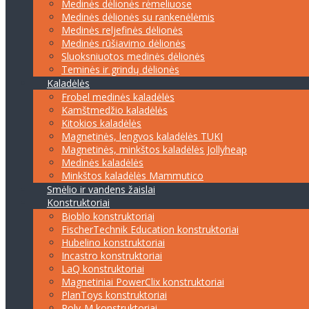
Medinės dėlionės rėmeliuose
Medinės dėlionės su rankenėlėmis
Medinės reljefinės dėlionės
Medinės rūšiavimo dėlionės
Sluoksniuotos medinės dėlionės
Teminės ir grindų dėlionės
Kaladėlės
Frobel medinės kaladėlės
Kamštmedžio kaladėlės
Kitokios kaladėlės
Magnetinės, lengvos kaladėlės TUKI
Magnetinės, minkštos kaladėlės Jollyheap
Medinės kaladėlės
Minkštos kaladėlės Mammutico
Smėlio ir vandens žaislai
Konstruktoriai
Bioblo konstruktoriai
FischerTechnik Education konstruktoriai
Hubelino konstruktoriai
Incastro konstruktoriai
LaQ konstruktoriai
Magnetiniai PowerClix konstruktoriai
PlanToys konstruktoriai
Poly-M konstruktoriai