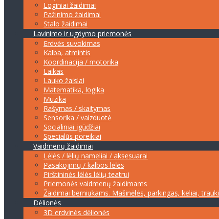
Loginiai žaidimai
Pažinimo žaidimai
Stalo žaidimai
Lavinimo ir ugdymo priemonės
Erdvės suvokimas
Kalba, atmintis
Koordinacija / motorika
Laikas
Lauko žaislai
Matematika, logika
Muzika
Rašymas / skaitymas
Sensorika / vaizduotė
Socialiniai įgūdžiai
Specialūs poreikiai
Vaidmenų žaidimai
Lėlės / lėlių nameliai / aksesuarai
Pasakojimų / kalbos lėlės
Pirštininės lėlės lėlių teatrui
Priemonės vaidmenų žaidimams
Žaidimai berniukams. Mašinėlės, parkingas, keliai, trauk
Dėlionės
3D erdvinės dėlionės