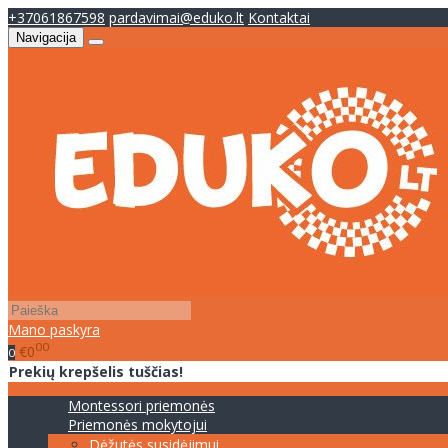
+37061867598
pardavimai@eduko.lt
Kontaktai
Navigacija
Mano paskyra
00
€0
0
Prekių krepšelis tuščias!
Montessori priemonės
Priemonės mokytojui
Dėžutės susidėjimui