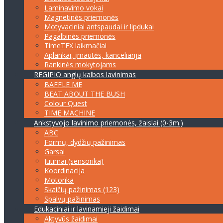
Laminavimo vokai
Magnetinės priemonės
Motyvaciniai antspaudai ir lipdukai
Pagalbinės priemonės
TimeTEX laikmačiai
Aplankai, įmautės, kanceliarija
Rankinės mokytojams
REGIPIO anglų kalbos lavinimas
BAFFLE ME
BEAT ABOUT THE BUSH
Colour Quest
TIME MACHINE
Ankstyvojo lavinimo priemonės, žaislai (0-3m.)
ABC
Formų, dydžių pažinimas
Garsai
Jutimai (sensorika)
Koordinacija
Motorika
Skaičių pažinimas (123)
Spalvų pažinimas
Edukaciniai ir lavinamieji žaidimai
Aktyvūs žaidimai