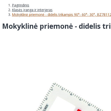
Pagrindinis
Klasės įranga ir interjeras
Mokyklinė priemonė - didelis trikampis 90°- 60°- 30°, BZ7811
Mokyklinė priemonė - didelis tr