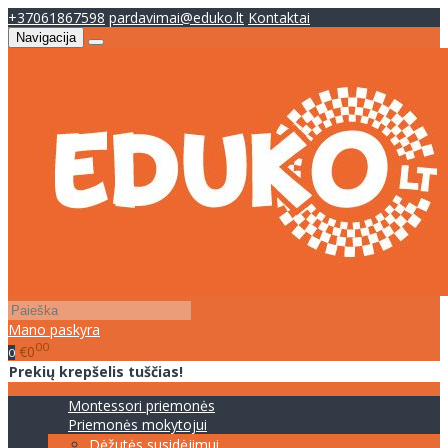
+37061867598
pardavimai@eduko.lt
Kontaktai
Navigacija
Mano paskyra
00
€0
0
Prekių krepšelis tuščias!
Montessori priemonės
Priemonės mokytojui
Dėžutės susidėjimui