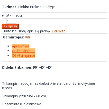
Turimas kiekis:
Prekė sandėlyje
50
€10
su PVM
Turite klausimų apie šią prekę?
Klauskite
Gamintojas:
Kiti
Aprašymas
CE ženklinimas
(0) Atsiliepimai
Didelis trikampis 90°-45°-45°
Trikampis naudojamas darbui prie standartinės mokyklinės
lentos.
Trikampio įstrižainė - 60 cm.
Pagaminta iš plastmasės.