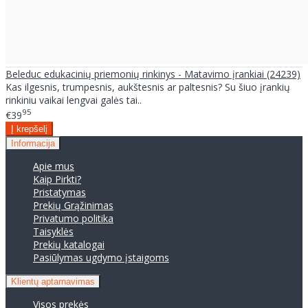
Beleduc edukacinių priemonių rinkinys - Matavimo įrankiai (24239)
Kas ilgesnis, trumpesnis, aukštesnis ar paltesnis? Su šiuo įrankių
rinkiniu vaikai lengvai galės tai..
95
€39
Informacija
Apie mus
Kaip Pirkti?
Pristatymas
Prekių Grąžinimas
Privatumo politika
Taisyklės
Prekių katalogai
Pasiūlymas ugdymo įstaigoms
Klientų aptarnavimas
Visos prekės