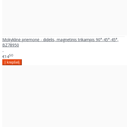
Mokyklinė priemonė - didelis, magnetinis trikampis 90°-45°-45°,
BZ78950
..
50
€14