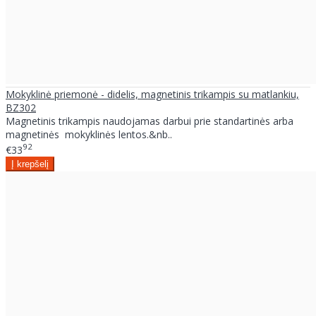
Mokyklinė priemonė - didelis, magnetinis trikampis su matlankiu,
BZ302
Magnetinis trikampis naudojamas darbui prie standartinės arba
magnetinės mokyklinės lentos.&nb..
92
€33