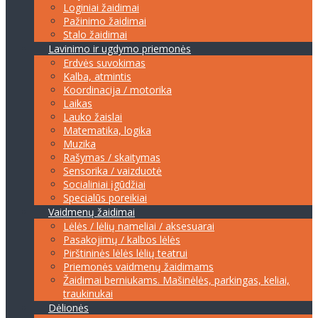
Loginiai žaidimai
Pažinimo žaidimai
Stalo žaidimai
Lavinimo ir ugdymo priemonės
Erdvės suvokimas
Kalba, atmintis
Koordinacija / motorika
Laikas
Lauko žaislai
Matematika, logika
Muzika
Rašymas / skaitymas
Sensorika / vaizduotė
Socialiniai įgūdžiai
Specialūs poreikiai
Vaidmenų žaidimai
Lėlės / lėlių nameliai / aksesuarai
Pasakojimų / kalbos lėlės
Pirštininės lėlės lėlių teatrui
Priemonės vaidmenų žaidimams
Žaidimai berniukams. Mašinėlės, parkingas, keliai,
traukinukai
Dėlionės