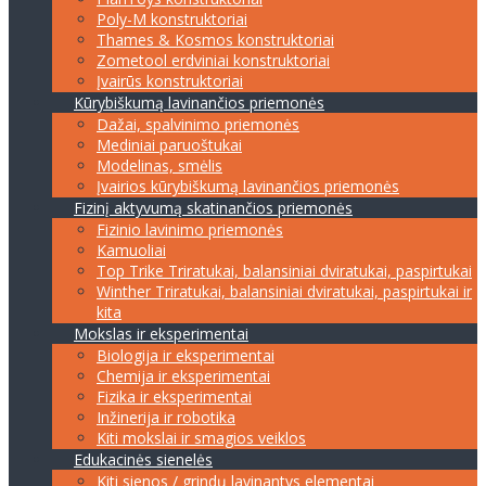
Poly-M konstruktoriai
Thames & Kosmos konstruktoriai
Zometool erdviniai konstruktoriai
Įvairūs konstruktoriai
Kūrybiškumą lavinančios priemonės
Dažai, spalvinimo priemonės
Mediniai paruoštukai
Modelinas, smėlis
Įvairios kūrybiškumą lavinančios priemonės
Fizinį aktyvumą skatinančios priemonės
Fizinio lavinimo priemonės
Kamuoliai
Top Trike Triratukai, balansiniai dviratukai, paspirtukai
Winther Triratukai, balansiniai dviratukai, paspirtukai ir
kita
Mokslas ir eksperimentai
Biologija ir eksperimentai
Chemija ir eksperimentai
Fizika ir eksperimentai
Inžinerija ir robotika
Kiti mokslai ir smagios veiklos
Edukacinės sienelės
Kiti sienos / grindų lavinantys elementai