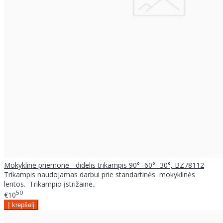
Mokyklinė priemonė - didelis trikampis 90°- 60°- 30°, BZ78112
Trikampis naudojamas darbui prie standartinės mokyklinės
lentos. Trikampio įstrižainė..
50
€10