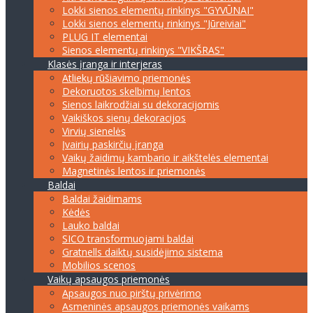
Lokki sienos elementų rinkinys "GYVŪNAI"
Lokki sienos elementų rinkinys "Jūreiviai"
PLUG IT elementai
Sienos elementų rinkinys "VIKŠRAS"
Klasės įranga ir interjeras
Atliekų rūšiavimo priemonės
Dekoruotos skelbimų lentos
Sienos laikrodžiai su dekoracijomis
Vaikiškos sienų dekoracijos
Virvių sienelės
Įvairių paskirčių įranga
Vaikų žaidimų kambario ir aikštelės elementai
Magnetinės lentos ir priemonės
Baldai
Baldai žaidimams
Kėdės
Lauko baldai
SICO transformuojami baldai
Gratnells daiktų susidėjimo sistema
Mobilios scenos
Vaikų apsaugos priemonės
Apsaugos nuo pirštų privėrimo
Asmeninės apsaugos priemonės vaikams