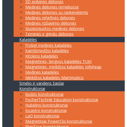
3D erdvinės dėlionės
Medinės dėlionės rėmeliuose
Medinės dėlionės su rankenėlėmis
Medinės reljefinės dėlionės
Medinės rūšiavimo dėlionės
Sluoksniuotos medinės dėlionės
Teminės ir grindų dėlionės
Kaladėlės
Frobel medinės kaladėlės
Kamštmedžio kaladėlės
Kitokios kaladėlės
Magnetinės, lengvos kaladėlės TUKI
Magnetinės, minkštos kaladėlės Jollyheap
Medinės kaladėlės
Minkštos kaladėlės Mammutico
Smėlio ir vandens žaislai
Konstruktoriai
Bioblo konstruktoriai
FischerTechnik Education konstruktoriai
Hubelino konstruktoriai
Incastro konstruktoriai
LaQ konstruktoriai
Magnetiniai PowerClix konstruktoriai
PlanToys konstruktoriai