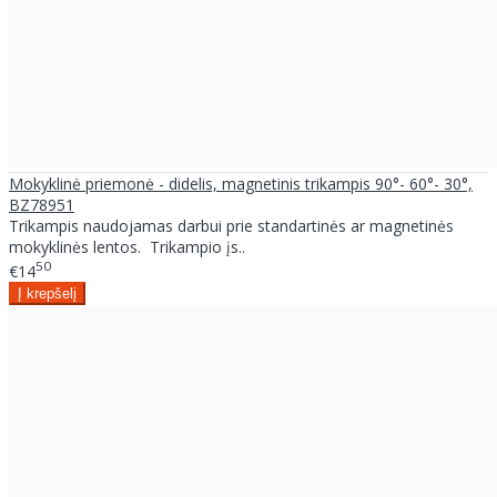
Mokyklinė priemonė - didelis, magnetinis trikampis 90°- 60°- 30°,
BZ78951
Trikampis naudojamas darbui prie standartinės ar magnetinės
mokyklinės lentos. Trikampio įs..
50
€14