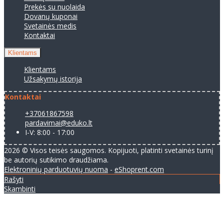
Prekės su nuolaida
Dovanų kuponai
Svetainės medis
Kontaktai
Klientams
Klientams
Užsakymų istorija
Kontaktai
+37061867598
pardavimai@eduko.lt
I-V: 8:00 - 17:00
2026 © Visos teisės saugomos. Kopijuoti, platinti svetainės turinį
be autorių sutikimo draudžiama.
Elektroninių parduotuvių nuoma
-
eShoprent.com
Rašyti
Skambinti