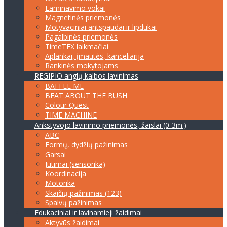
Laminavimo vokai
Magnetinės priemonės
Motyvaciniai antspaudai ir lipdukai
Pagalbinės priemonės
TimeTEX laikmačiai
Aplankai, įmautės, kanceliarija
Rankinės mokytojams
REGIPIO anglų kalbos lavinimas
BAFFLE ME
BEAT ABOUT THE BUSH
Colour Quest
TIME MACHINE
Ankstyvojo lavinimo priemonės, žaislai (0-3m.)
ABC
Formų, dydžių pažinimas
Garsai
Jutimai (sensorika)
Koordinacija
Motorika
Skaičių pažinimas (123)
Spalvų pažinimas
Edukaciniai ir lavinamieji žaidimai
Aktyvūs žaidimai