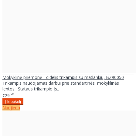
Mokyklinė priemonė - didelis trikampis su matlankiu, BZ90050
Trikampis naudojamas darbui prie standartinės mokyklinės
lentos. Stataus trikampio įs..
50
€29
Naujiena