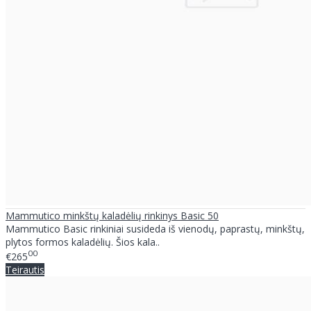
Mammutico minkštų kaladėlių rinkinys Basic 50
Mammutico Basic rinkiniai susideda iš vienodų, paprastų, minkštų,
plytos formos kaladėlių. Šios kala..
00
€265
Teirautis