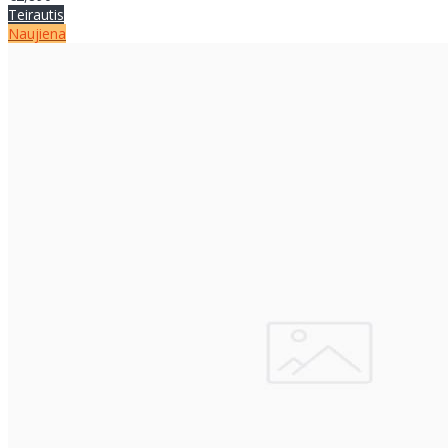
Teirautis
Naujiena