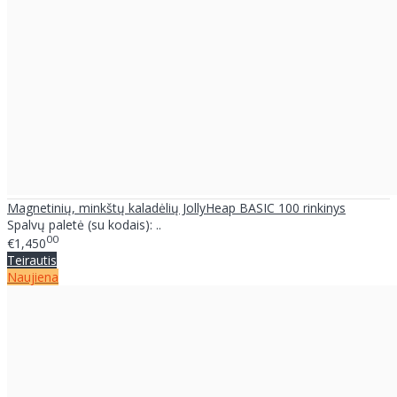
Magnetinių, minkštų kaladėlių JollyHeap BASIC 100 rinkinys
Spalvų paletė (su kodais): ..
00
€1,450
Teirautis
Naujiena