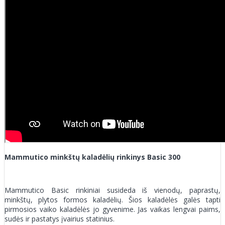
Mammutico minkštų kaladėlių rinkinys Basic 300
Mammutico Basic rinkiniai susideda iš vienodų, paprastų,
minkštų, plytos formos kaladėlių. Šios kaladėlės galės tapti
pirmosios vaiko kaladėlės jo gyvenime. Jas vaikas lengvai paims,
sudės ir pastatys įvairius statinius.