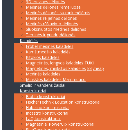
3D erdvinės dėlionės
Medinės dėlionės rėmeliuose
Medinės dėlionės su rankenėlėmis
Medinės reljefinės dėlionės
Medinės rūšiavimo dėlionės
Sluoksniuotos medinės dėlionės
Teminės ir grindų dėlionės
Kaladėlės
Frobel medinės kaladėlės
Kamštmedžio kaladėlės
Kitokios kaladėlės
Magnetinės, lengvos kaladėlės TUKI
Magnetinės, minkštos kaladėlės Jollyheap
Medinės kaladėlės
Minkštos kaladėlės Mammutico
Smėlio ir vandens žaislai
Konstruktoriai
Bioblo konstruktoriai
FischerTechnik Education konstruktoriai
Hubelino konstruktoriai
Incastro konstruktoriai
LaQ konstruktoriai
Magnetiniai PowerClix konstruktoriai
PlanToys konstruktoriai