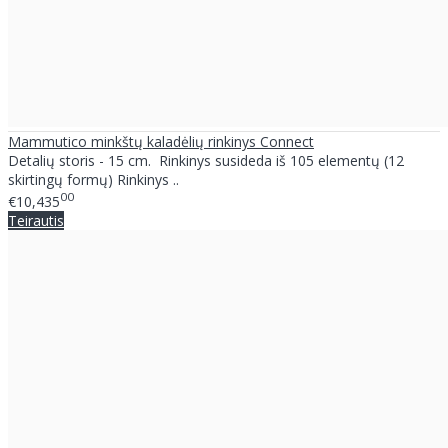
Mammutico minkštų kaladėlių rinkinys Connect
Detalių storis - 15 cm. Rinkinys susideda iš 105 elementų (12
skirtingų formų) Rinkinys ..
00
€10,435
Teirautis