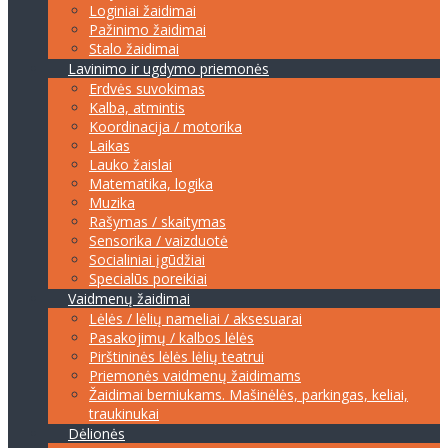
Loginiai žaidimai
Pažinimo žaidimai
Stalo žaidimai
Lavinimo ir ugdymo priemonės
Erdvės suvokimas
Kalba, atmintis
Koordinacija / motorika
Laikas
Lauko žaislai
Matematika, logika
Muzika
Rašymas / skaitymas
Sensorika / vaizduotė
Socialiniai įgūdžiai
Specialūs poreikiai
Vaidmenų žaidimai
Lėlės / lėlių nameliai / aksesuarai
Pasakojimų / kalbos lėlės
Pirštininės lėlės lėlių teatrui
Priemonės vaidmenų žaidimams
Žaidimai berniukams. Mašinėlės, parkingas, keliai,
traukinukai
Dėlionės