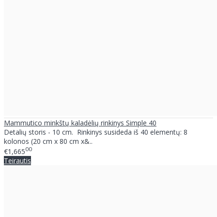
Mammutico minkštų kaladėlių rinkinys Simple 40
Detalių storis - 10 cm. Rinkinys susideda iš 40 elementų: 8
kolonos (20 cm x 80 cm x&..
00
€1,665
Teirautis