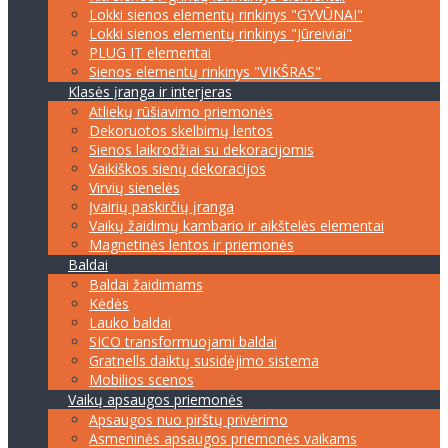
Lokki sienos elementų rinkinys "GYVŪNAI"
Lokki sienos elementų rinkinys "Jūreiviai"
PLUG IT elementai
Sienos elementų rinkinys "VIKŠRAS"
Klasės įranga ir interjeras
Atliekų rūšiavimo priemonės
Dekoruotos skelbimų lentos
Sienos laikrodžiai su dekoracijomis
Vaikiškos sienų dekoracijos
Virvių sienelės
Įvairių paskirčių įranga
Vaikų žaidimų kambario ir aikštelės elementai
Magnetinės lentos ir priemonės
Baldai
Baldai žaidimams
Kėdės
Lauko baldai
SICO transformuojami baldai
Gratnells daiktų susidėjimo sistema
Mobilios scenos
Vaikų apsaugos priemonės
Apsaugos nuo pirštų privėrimo
Asmeninės apsaugos priemonės vaikams