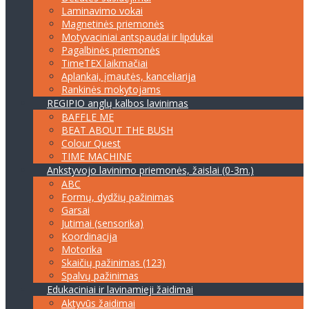
Laminavimo vokai
Magnetinės priemonės
Motyvaciniai antspaudai ir lipdukai
Pagalbinės priemonės
TimeTEX laikmačiai
Aplankai, įmautės, kanceliarija
Rankinės mokytojams
REGIPIO anglų kalbos lavinimas
BAFFLE ME
BEAT ABOUT THE BUSH
Colour Quest
TIME MACHINE
Ankstyvojo lavinimo priemonės, žaislai (0-3m.)
ABC
Formų, dydžių pažinimas
Garsai
Jutimai (sensorika)
Koordinacija
Motorika
Skaičių pažinimas (123)
Spalvų pažinimas
Edukaciniai ir lavinamieji žaidimai
Aktyvūs žaidimai