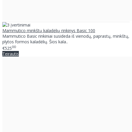
Mammutico minkštų kaladėlių rinkinys Basic 100
Mammutico Basic rinkiniai susideda iš vienodų, paprastų, minkštų,
plytos formos kaladėlių. Šios kala..
00
€525
Teirautis