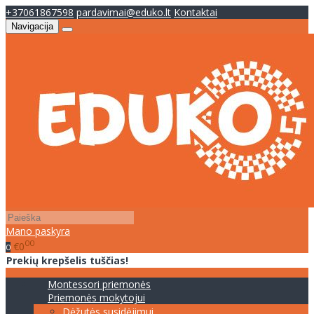
+37061867598
pardavimai@eduko.lt
Kontaktai
Navigacija
Mano paskyra
00
€0
0
Prekių krepšelis tuščias!
Montessori priemonės
Priemonės mokytojui
Dėžutės susidėjimui