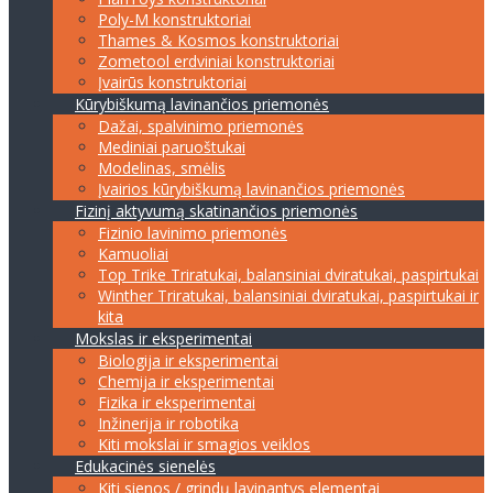
Poly-M konstruktoriai
Thames & Kosmos konstruktoriai
Zometool erdviniai konstruktoriai
Įvairūs konstruktoriai
Kūrybiškumą lavinančios priemonės
Dažai, spalvinimo priemonės
Mediniai paruoštukai
Modelinas, smėlis
Įvairios kūrybiškumą lavinančios priemonės
Fizinį aktyvumą skatinančios priemonės
Fizinio lavinimo priemonės
Kamuoliai
Top Trike Triratukai, balansiniai dviratukai, paspirtukai
Winther Triratukai, balansiniai dviratukai, paspirtukai ir
kita
Mokslas ir eksperimentai
Biologija ir eksperimentai
Chemija ir eksperimentai
Fizika ir eksperimentai
Inžinerija ir robotika
Kiti mokslai ir smagios veiklos
Edukacinės sienelės
Kiti sienos / grindų lavinantys elementai