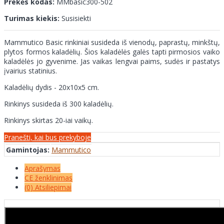
Prekės kodas:
MMbasic300-502
Turimas kiekis:
Susisiekti
Mammutico Basic rinkiniai susideda iš vienodų, paprastų, minkštų,
plytos formos kaladėlių. Šios kaladėlės galės tapti pirmosios vaiko
kaladėlės jo gyvenime. Jas vaikas lengvai paims, sudės ir pastatys
įvairius statinius.
Kaladėlių dydis - 20x10x5 cm.
Rinkinys susideda iš 300 kaladėlių.
Rinkinys skirtas 20-iai vaikų.
Pranešti, kai bus prekyboje
Gamintojas:
Mammutico
Aprašymas
CE ženklinimas
(0) Atsiliepimai