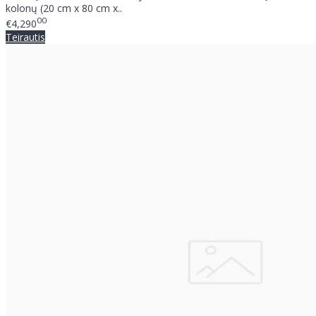
kolonų (20 cm x 80 cm x..
00
€4,290
Teirautis