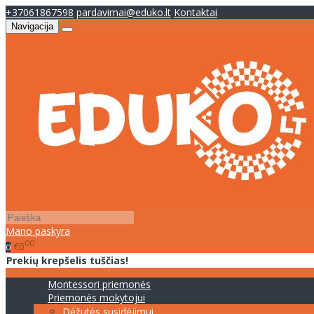
+37061867598
pardavimai@eduko.lt
Kontaktai
Navigacija
Mano paskyra
00
€0
0
Prekių krepšelis tuščias!
Montessori priemonės
Priemonės mokytojui
Dėžutės susidėjimui