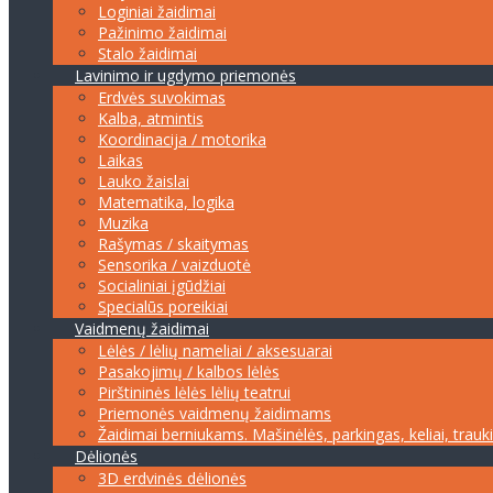
Loginiai žaidimai
Pažinimo žaidimai
Stalo žaidimai
Lavinimo ir ugdymo priemonės
Erdvės suvokimas
Kalba, atmintis
Koordinacija / motorika
Laikas
Lauko žaislai
Matematika, logika
Muzika
Rašymas / skaitymas
Sensorika / vaizduotė
Socialiniai įgūdžiai
Specialūs poreikiai
Vaidmenų žaidimai
Lėlės / lėlių nameliai / aksesuarai
Pasakojimų / kalbos lėlės
Pirštininės lėlės lėlių teatrui
Priemonės vaidmenų žaidimams
Žaidimai berniukams. Mašinėlės, parkingas, keliai, trauk
Dėlionės
3D erdvinės dėlionės