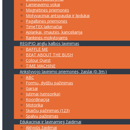
Laminavimo vokai
Magnetinės priemonės
Motyvaciniai antspaudai ir lipdukai
Pagalbinės priemonės
TimeTEX laikmačiai
Aplankai, įmautės, kanceliarija
Rankinės mokytojams
REGIPIO anglų kalbos lavinimas
BAFFLE ME
BEAT ABOUT THE BUSH
Colour Quest
TIME MACHINE
Ankstyvojo lavinimo priemonės, žaislai (0-3m.)
ABC
Formų, dydžių pažinimas
Garsai
Jutimai (sensorika)
Koordinacija
Motorika
Skaičių pažinimas (123)
Spalvų pažinimas
Edukaciniai ir lavinamieji žaidimai
Aktyvūs žaidimai