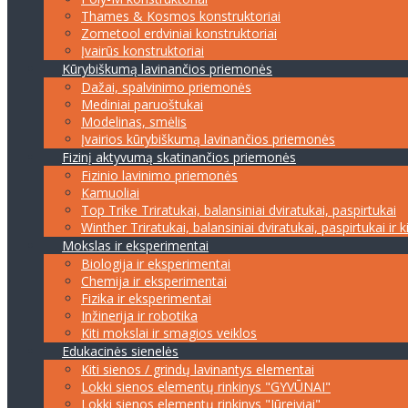
Thames & Kosmos konstruktoriai
Zometool erdviniai konstruktoriai
Įvairūs konstruktoriai
Kūrybiškumą lavinančios priemonės
Dažai, spalvinimo priemonės
Mediniai paruoštukai
Modelinas, smėlis
Įvairios kūrybiškumą lavinančios priemonės
Fizinį aktyvumą skatinančios priemonės
Fizinio lavinimo priemonės
Kamuoliai
Top Trike Triratukai, balansiniai dviratukai, paspirtukai
Winther Triratukai, balansiniai dviratukai, paspirtukai ir k
Mokslas ir eksperimentai
Biologija ir eksperimentai
Chemija ir eksperimentai
Fizika ir eksperimentai
Inžinerija ir robotika
Kiti mokslai ir smagios veiklos
Edukacinės sienelės
Kiti sienos / grindų lavinantys elementai
Lokki sienos elementų rinkinys "GYVŪNAI"
Lokki sienos elementų rinkinys "Jūreiviai"