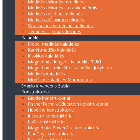
Medinės dėlionės rėmeliuose
Medinės dėlionės su rankenėlėmis
Medinės reljefinės dėlionės
Medinės rūšiavimo dėlionės
Sluoksniuotos medinės dėlionės
Teminės ir grindų dėlionės
Kaladėlės
Frobel medinės kaladėlės
Kamštmedžio kaladėlės
Kitokios kaladėlės
Magnetinės, lengvos kaladėlės TUKI
Magnetinės, minkštos kaladėlės Jollyheap
Medinės kaladėlės
Minkštos kaladėlės Mammutico
Smėlio ir vandens žaislai
Konstruktoriai
Bioblo konstruktoriai
FischerTechnik Education konstruktoriai
Hubelino konstruktoriai
Incastro konstruktoriai
LaQ konstruktoriai
Magnetiniai PowerClix konstruktoriai
PlanToys konstruktoriai
Poly-M konstruktoriai