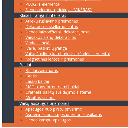
PLUG IT elementai
Sienos elementų rinkinys "VIKŠRAS"
Klasės įranga ir interjeras
Atliekų rūšiavimo priemonės
Dekoruotos skelbimų lentos
Sienos laikrodžiai su dekoracijomis
Vaikiškos sienų dekoracijos
Virvių sienelės
Įvairių paskirčių įranga
Vaikų žaidimų kambario ir aikštelės elementai
Magnetinės lentos ir priemonės
Baldai
Baldai žaidimams
Kėdės
Lauko baldai
SICO transformuojami baldai
Gratnells daiktų susidėjimo sistema
Mobilios scenos
Vaikų apsaugos priemonės
Apsaugos nuo pirštų privėrimo
Asmeninės apsaugos priemonės vaikams
Sienos kampų apsaugos